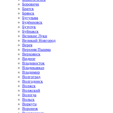
Боровичи
Братск
Брянск
Бугульма
Будённовск
Бузулук
Буйнакск
Великие Луки
Великий Новгород
Верея
Верхняя Пышма
Верхоянск
Видное
Владивосток
Владикавказ
Владимир
Волгоград
Волгодонск
Волжск
Волжский
Вологда
Вольск
Воркута
Воронеж