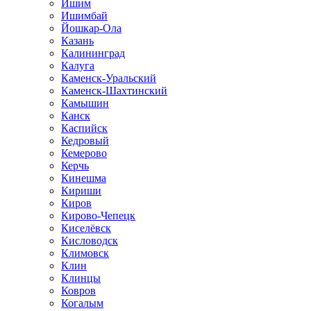
Ишим
Ишимбай
Йошкар-Ола
Казань
Калининград
Калуга
Каменск-Уральский
Каменск-Шахтинский
Камышин
Канск
Каспийск
Кедровый
Кемерово
Керчь
Кинешма
Кириши
Киров
Кирово-Чепецк
Киселёвск
Кисловодск
Климовск
Клин
Клинцы
Ковров
Когалым