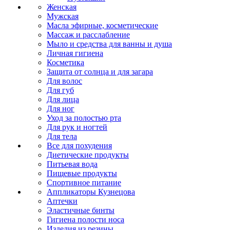
Женская
Мужская
Масла эфирные, косметические
Массаж и расслабление
Мыло и средства для ванны и душа
Личная гигиена
Косметика
Защита от солнца и для загара
Для волос
Для губ
Для лица
Для ног
Уход за полостью рта
Для рук и ногтей
Для тела
Все для похудения
Диетические продукты
Питьевая вода
Пищевые продукты
Спортивное питание
Аппликаторы Кузнецова
Аптечки
Эластичные бинты
Гигиена полости носа
Изделия из резины