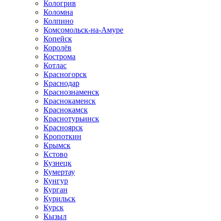
Кологрив
Коломна
Колпино
Комсомольск-на-Амуре
Копейск
Королёв
Кострома
Котлас
Красногорск
Краснодар
Краснознаменск
Краснокаменск
Краснокамск
Краснотурьинск
Красноярск
Кропоткин
Крымск
Кстово
Кузнецк
Кумертау
Кунгур
Курган
Курильск
Курск
Кызыл