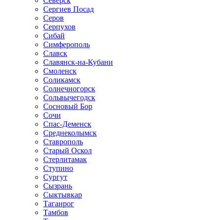
Северск
Сергиев Посад
Серов
Серпухов
Сибай
Симферополь
Славск
Славянск-на-Кубани
Смоленск
Соликамск
Солнечногорск
Сольвычегодск
Сосновый Бор
Сочи
Спас-Деменск
Среднеколымск
Ставрополь
Старый Оскол
Стерлитамак
Ступино
Сургут
Сызрань
Сыктывкар
Таганрог
Тамбов