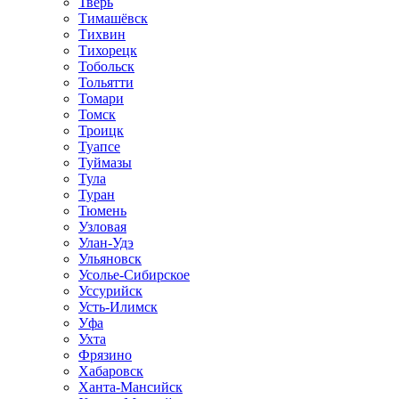
Тверь
Тимашёвск
Тихвин
Тихорецк
Тобольск
Тольятти
Томари
Томск
Троицк
Туапсе
Туймазы
Тула
Туран
Тюмень
Узловая
Улан-Удэ
Ульяновск
Усолье-Сибирское
Уссурийск
Усть-Илимск
Уфа
Ухта
Фрязино
Хабаровск
Ханта-Мансийск