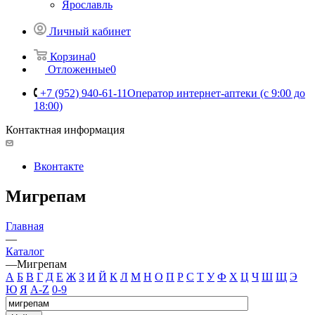
Ярославль
Личный кабинет
Корзина
0
Отложенные
0
+7 (952) 940-61-11
Оператор интернет-аптеки (с 9:00 до
18:00)
Контактная информация
Вконтакте
Мигрепам
Главная
—
Каталог
—
Мигрепам
А
Б
В
Г
Д
Е
Ж
З
И
Й
К
Л
М
Н
О
П
Р
С
Т
У
Ф
Х
Ц
Ч
Ш
Щ
Э
Ю
Я
A-Z
0-9