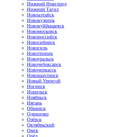
Нижний Новгород
Нижний Тагил
Новоалтайск
Новокузнецк
Новокуйбышевск
Новомосковск
Новороссийск
Новосибирск
Новосиль
Новотроицк
Новоуральск
Новочебоксарск
Новочеркасск
Новошахтинск
Новый Уренгой
Ногинск
Норильск
Ноябрьск
Нягань
Обнинск
Одинцово
Озёрск
Октябрьский
Омск
Орёл