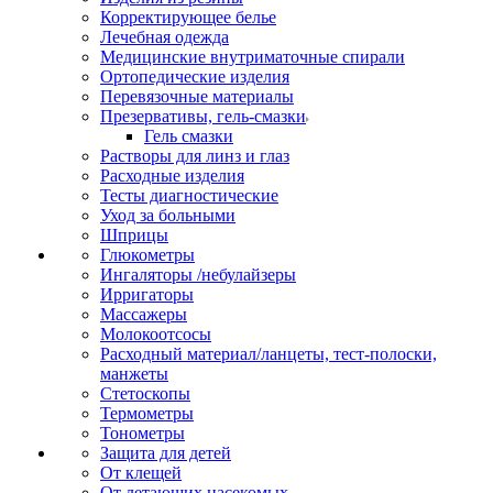
Корректирующее белье
Лечебная одежда
Медицинские внутриматочные спирали
Ортопедические изделия
Перевязочные материалы
Презервативы, гель-смазки
Гель смазки
Растворы для линз и глаз
Расходные изделия
Тесты диагностические
Уход за больными
Шприцы
Глюкометры
Ингаляторы /небулайзеры
Ирригаторы
Массажеры
Молокоотсосы
Расходный материал/ланцеты, тест-полоски,
манжеты
Стетоскопы
Термометры
Тонометры
Защита для детей
От клещей
От летающих насекомых