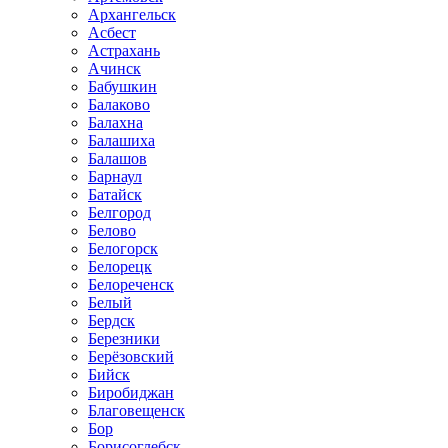
Архангельск
Асбест
Астрахань
Ачинск
Бабушкин
Балаково
Балахна
Балашиха
Балашов
Барнаул
Батайск
Белгород
Белово
Белогорск
Белорецк
Белореченск
Белый
Бердск
Березники
Берёзовский
Бийск
Биробиджан
Благовещенск
Бор
Борисоглебск