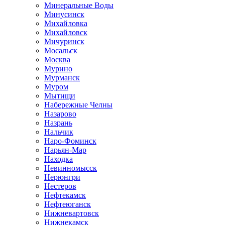
Минеральные Воды
Минусинск
Михайловка
Михайловск
Мичуринск
Мосальск
Москва
Мурино
Мурманск
Муром
Мытищи
Набережные Челны
Назарово
Назрань
Нальчик
Наро-Фоминск
Нарьян-Мар
Находка
Невинномысск
Нерюнгри
Нестеров
Нефтекамск
Нефтеюганск
Нижневартовск
Нижнекамск