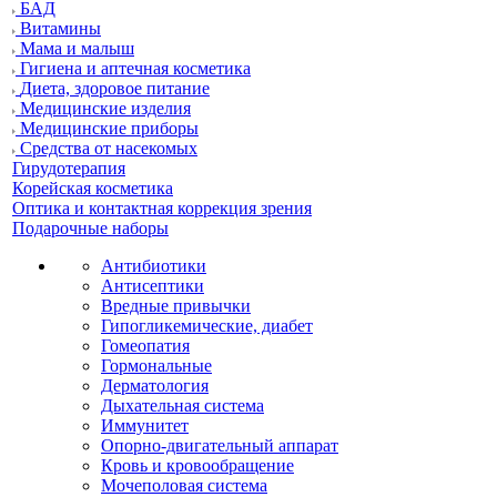
БАД
Витамины
Мама и малыш
Гигиена и аптечная косметика
Диета, здоровое питание
Медицинские изделия
Медицинские приборы
Средства от насекомых
Гирудотерапия
Корейская косметика
Оптика и контактная коррекция зрения
Подарочные наборы
Антибиотики
Антисептики
Вредные привычки
Гипогликемические, диабет
Гомеопатия
Гормональные
Дерматология
Дыхательная система
Иммунитет
Опорно-двигательный аппарат
Кровь и кровообращение
Мочеполовая система