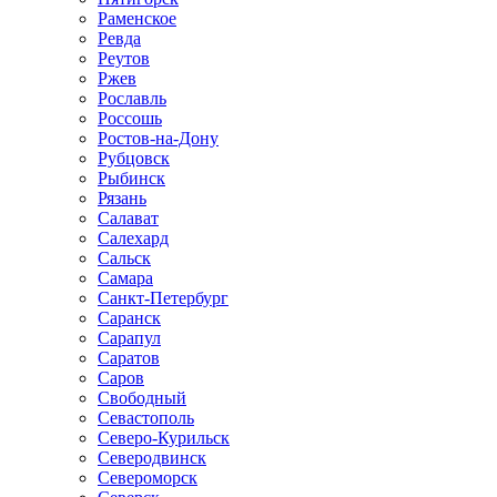
Раменское
Ревда
Реутов
Ржев
Рославль
Россошь
Ростов-на-Дону
Рубцовск
Рыбинск
Рязань
Салават
Салехард
Сальск
Самара
Санкт-Петербург
Саранск
Сарапул
Саратов
Саров
Свободный
Севастополь
Северо-Курильск
Северодвинск
Североморск