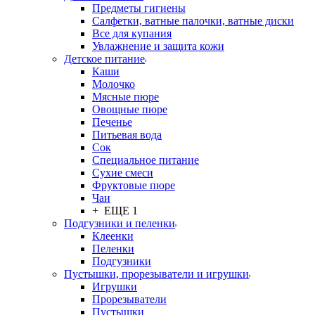
Предметы гигиены
Салфетки, ватные палочки, ватные диски
Все для купания
Увлажнение и защита кожи
Детское питание
Каши
Молочко
Мясные пюре
Овощные пюре
Печенье
Питьевая вода
Сок
Специальное питание
Сухие смеси
Фруктовые пюре
Чаи
+ ЕЩЕ 1
Подгузники и пеленки
Клеенки
Пеленки
Подгузники
Пустышки, прорезыватели и игрушки
Игрушки
Прорезыватели
Пустышки