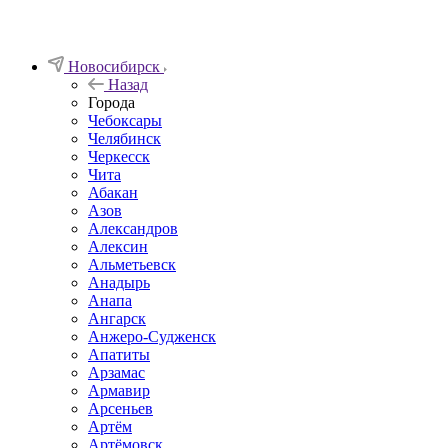
Новосибирск
Назад
Города
Чебоксары
Челябинск
Черкесск
Чита
Абакан
Азов
Александров
Алексин
Альметьевск
Анадырь
Анапа
Ангарск
Анжеро-Судженск
Апатиты
Арзамас
Армавир
Арсеньев
Артём
Артёмовск