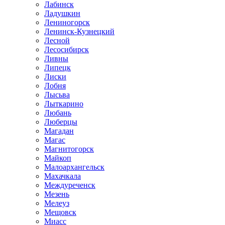
Лабинск
Ладушкин
Лениногорск
Ленинск-Кузнецкий
Лесной
Лесосибирск
Ливны
Липецк
Лиски
Лобня
Лысьва
Лыткарино
Любань
Люберцы
Магадан
Магас
Магнитогорск
Майкоп
Малоархангельск
Махачкала
Междуреченск
Мезень
Мелеуз
Мещовск
Миасс