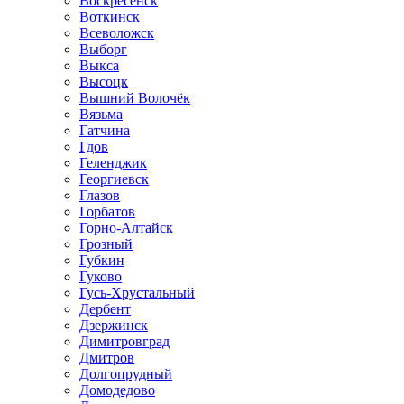
Воскресенск
Воткинск
Всеволожск
Выборг
Выкса
Высоцк
Вышний Волочёк
Вязьма
Гатчина
Гдов
Геленджик
Георгиевск
Глазов
Горбатов
Горно-Алтайск
Грозный
Губкин
Гуково
Гусь-Хрустальный
Дербент
Дзержинск
Димитровград
Дмитров
Долгопрудный
Домодедово