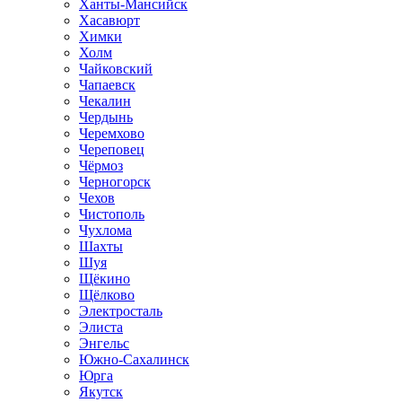
Ханты-Мансийск
Хасавюрт
Химки
Холм
Чайковский
Чапаевск
Чекалин
Чердынь
Черемхово
Череповец
Чёрмоз
Черногорск
Чехов
Чистополь
Чухлома
Шахты
Шуя
Щёкино
Щёлково
Электросталь
Элиста
Энгельс
Южно-Сахалинск
Юрга
Якутск