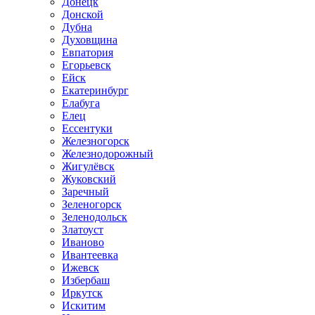
Донецк
Донской
Дубна
Духовщина
Евпатория
Егорьевск
Ейск
Екатеринбург
Елабуга
Елец
Ессентуки
Железногорск
Железнодорожный
Жигулёвск
Жуковский
Заречный
Зеленогорск
Зеленодольск
Златоуст
Иваново
Ивантеевка
Ижевск
Избербаш
Иркутск
Искитим