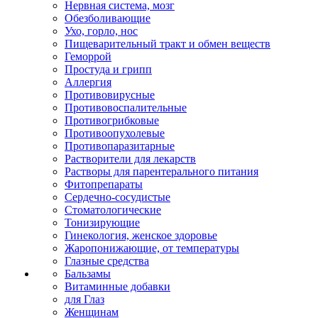
Нервная система, мозг
Обезболивающие
Ухо, горло, нос
Пищеварительный тракт и обмен веществ
Геморрой
Простуда и грипп
Аллергия
Противовирусные
Противовоспалительные
Противогрибковые
Противоопухолевые
Противопаразитарные
Растворители для лекарств
Растворы для парентерального питания
Фитопрепараты
Сердечно-сосудистые
Стоматологические
Тонизирующие
Гинекология, женское здоровье
Жаропонижающие, от температуры
Глазные средства
Бальзамы
Витаминные добавки
для Глаз
Женщинам