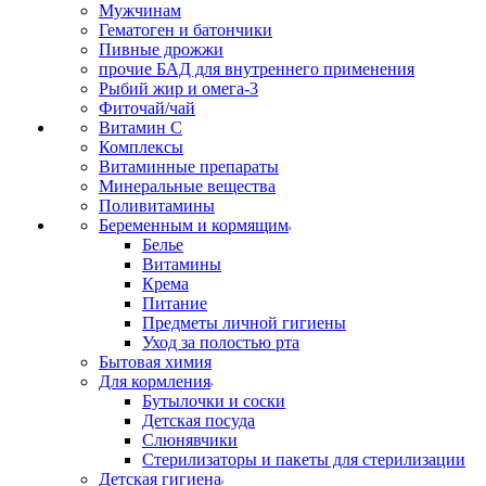
Мужчинам
Гематоген и батончики
Пивные дрожжи
прочие БАД для внутреннего применения
Рыбий жир и омега-3
Фиточай/чай
Витамин С
Комплексы
Витаминные препараты
Минеральные вещества
Поливитамины
Беременным и кормящим
Белье
Витамины
Крема
Питание
Предметы личной гигиены
Уход за полостью рта
Бытовая химия
Для кормления
Бутылочки и соски
Детская посуда
Слюнявчики
Стерилизаторы и пакеты для стерилизации
Детская гигиена