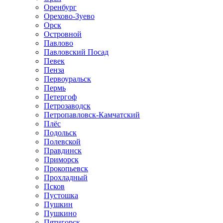
Оренбург
Орехово-Зуево
Орск
Островной
Павлово
Павловский Посад
Певек
Пенза
Первоуральск
Пермь
Петергоф
Петрозаводск
Петропавловск-Камчатский
Плёс
Подольск
Полевской
Правдинск
Приморск
Прокопьевск
Прохладный
Псков
Пустошка
Пушкин
Пушкино
Пятигорск