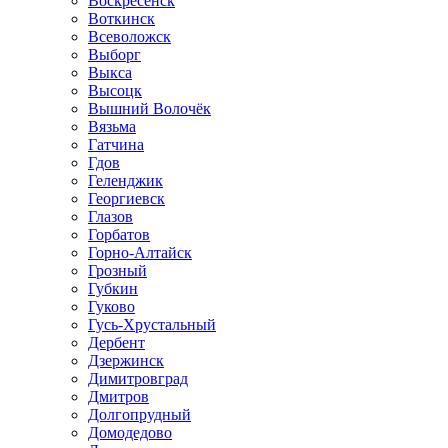
Воскресенск
Воткинск
Всеволожск
Выборг
Выкса
Высоцк
Вышний Волочёк
Вязьма
Гатчина
Гдов
Геленджик
Георгиевск
Глазов
Горбатов
Горно-Алтайск
Грозный
Губкин
Гуково
Гусь-Хрустальный
Дербент
Дзержинск
Димитровград
Дмитров
Долгопрудный
Домодедово