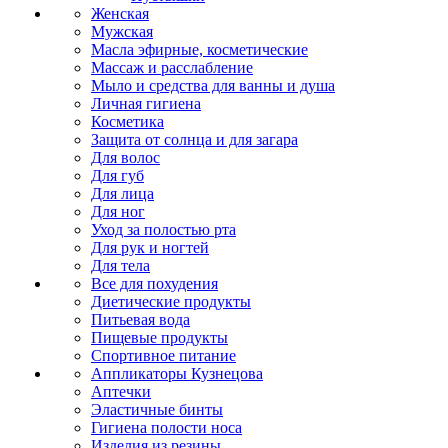
Женская
Мужская
Масла эфирные, косметические
Массаж и расслабление
Мыло и средства для ванны и душа
Личная гигиена
Косметика
Защита от солнца и для загара
Для волос
Для губ
Для лица
Для ног
Уход за полостью рта
Для рук и ногтей
Для тела
Все для похудения
Диетические продукты
Питьевая вода
Пищевые продукты
Спортивное питание
Аппликаторы Кузнецова
Аптечки
Эластичные бинты
Гигиена полости носа
Изделия из резины