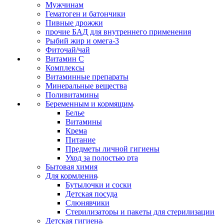
Мужчинам
Гематоген и батончики
Пивные дрожжи
прочие БАД для внутреннего применения
Рыбий жир и омега-3
Фиточай/чай
Витамин С
Комплексы
Витаминные препараты
Минеральные вещества
Поливитамины
Беременным и кормящим
Белье
Витамины
Крема
Питание
Предметы личной гигиены
Уход за полостью рта
Бытовая химия
Для кормления
Бутылочки и соски
Детская посуда
Слюнявчики
Стерилизаторы и пакеты для стерилизации
Детская гигиена