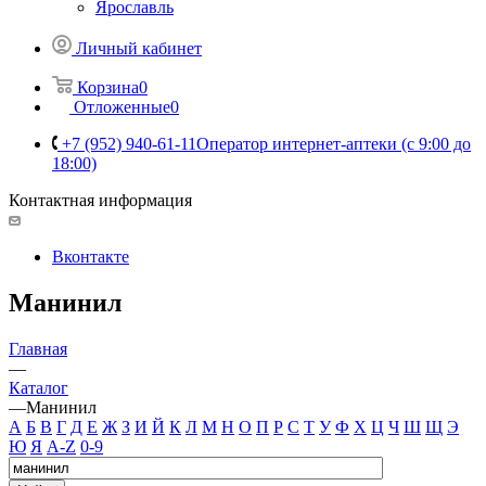
Ярославль
Личный кабинет
Корзина
0
Отложенные
0
+7 (952) 940-61-11
Оператор интернет-аптеки (с 9:00 до
18:00)
Контактная информация
Вконтакте
Манинил
Главная
—
Каталог
—
Манинил
А
Б
В
Г
Д
Е
Ж
З
И
Й
К
Л
М
Н
О
П
Р
С
Т
У
Ф
Х
Ц
Ч
Ш
Щ
Э
Ю
Я
A-Z
0-9