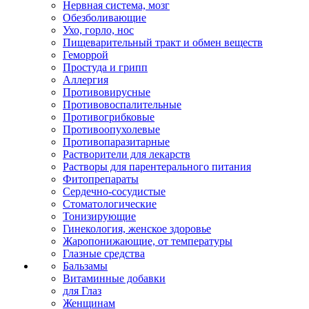
Нервная система, мозг
Обезболивающие
Ухо, горло, нос
Пищеварительный тракт и обмен веществ
Геморрой
Простуда и грипп
Аллергия
Противовирусные
Противовоспалительные
Противогрибковые
Противоопухолевые
Противопаразитарные
Растворители для лекарств
Растворы для парентерального питания
Фитопрепараты
Сердечно-сосудистые
Стоматологические
Тонизирующие
Гинекология, женское здоровье
Жаропонижающие, от температуры
Глазные средства
Бальзамы
Витаминные добавки
для Глаз
Женщинам