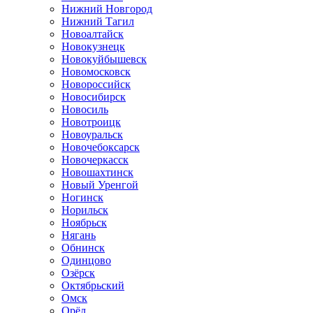
Нижний Новгород
Нижний Тагил
Новоалтайск
Новокузнецк
Новокуйбышевск
Новомосковск
Новороссийск
Новосибирск
Новосиль
Новотроицк
Новоуральск
Новочебоксарск
Новочеркасск
Новошахтинск
Новый Уренгой
Ногинск
Норильск
Ноябрьск
Нягань
Обнинск
Одинцово
Озёрск
Октябрьский
Омск
Орёл