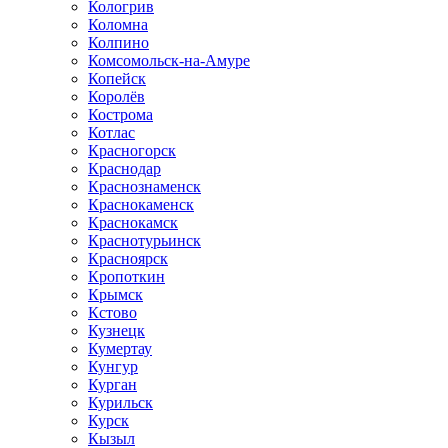
Кологрив
Коломна
Колпино
Комсомольск-на-Амуре
Копейск
Королёв
Кострома
Котлас
Красногорск
Краснодар
Краснознаменск
Краснокаменск
Краснокамск
Краснотурьинск
Красноярск
Кропоткин
Крымск
Кстово
Кузнецк
Кумертау
Кунгур
Курган
Курильск
Курск
Кызыл