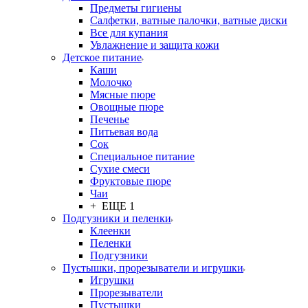
Предметы гигиены
Салфетки, ватные палочки, ватные диски
Все для купания
Увлажнение и защита кожи
Детское питание
Каши
Молочко
Мясные пюре
Овощные пюре
Печенье
Питьевая вода
Сок
Специальное питание
Сухие смеси
Фруктовые пюре
Чаи
+ ЕЩЕ 1
Подгузники и пеленки
Клеенки
Пеленки
Подгузники
Пустышки, прорезыватели и игрушки
Игрушки
Прорезыватели
Пустышки