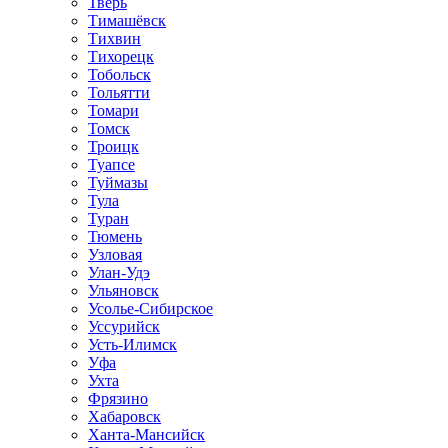
Тверь
Тимашёвск
Тихвин
Тихорецк
Тобольск
Тольятти
Томари
Томск
Троицк
Туапсе
Туймазы
Тула
Туран
Тюмень
Узловая
Улан-Удэ
Ульяновск
Усолье-Сибирское
Уссурийск
Усть-Илимск
Уфа
Ухта
Фрязино
Хабаровск
Ханта-Мансийск