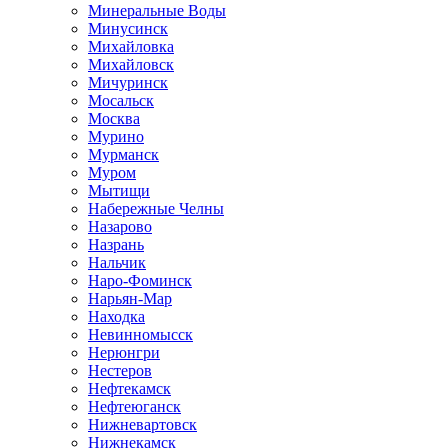
Минеральные Воды
Минусинск
Михайловка
Михайловск
Мичуринск
Мосальск
Москва
Мурино
Мурманск
Муром
Мытищи
Набережные Челны
Назарово
Назрань
Нальчик
Наро-Фоминск
Нарьян-Мар
Находка
Невинномысск
Нерюнгри
Нестеров
Нефтекамск
Нефтеюганск
Нижневартовск
Нижнекамск