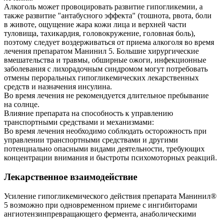
Алкоголь может провоцировать развитие гипогликемии, а
также развитие "антабусного эффекта" (тошнота, рвота, боли
в животе, ощущение жара кожи лица и верхней части
туловища, тахикардия, головокружение, головная боль),
поэтому следует воздерживаться от приема алкоголя во время
лечения препаратом Манинил 5. Большие хирургические
вмешательства и травмы, обширные ожоги, инфекционные
заболевания с лихорадочным синдромом могут потребовать
отмены пероральных гипогликемических лекарственных
средств и назначения инсулина.
Во время лечения не рекомендуется длительное пребывание
на солнце.
Влияние препарата на способность к управлению
транспортными средствами и механизмами:
Во время лечения необходимо соблюдать осторожность при
управлении транспортными средствами и другими
потенциально опасными видами деятельности, требующих
концентрации внимания и быстроты психомоторных реакций.
Лекарственное взаимодействие
Усиление гипогликемического действия препарата Манинил®
5 возможно при одновременном приеме с ингибиторами
ангиотензинпревращающего фермента, анаболическими