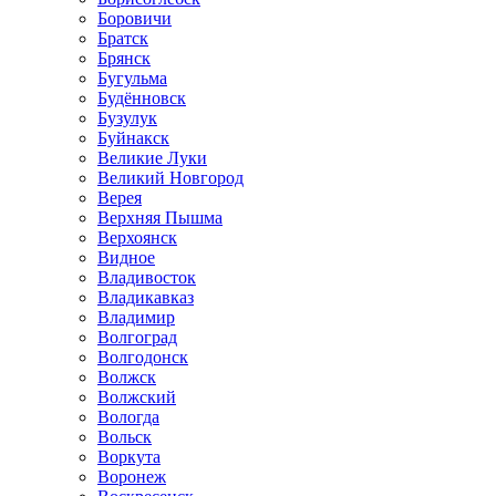
Боровичи
Братск
Брянск
Бугульма
Будённовск
Бузулук
Буйнакск
Великие Луки
Великий Новгород
Верея
Верхняя Пышма
Верхоянск
Видное
Владивосток
Владикавказ
Владимир
Волгоград
Волгодонск
Волжск
Волжский
Вологда
Вольск
Воркута
Воронеж