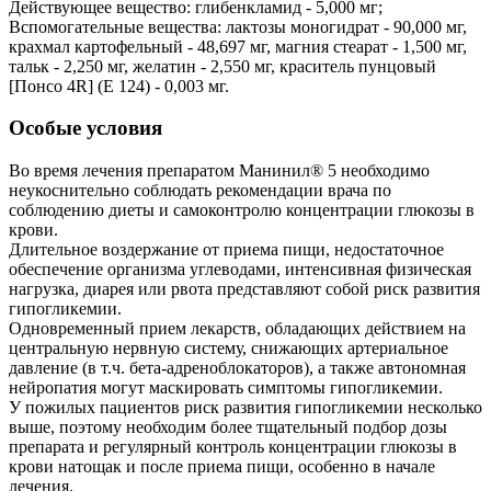
Действующее вещество: глибенкламид - 5,000 мг;
Вспомогательные вещества: лактозы моногидрат - 90,000 мг,
крахмал картофельный - 48,697 мг, магния стеарат - 1,500 мг,
тальк - 2,250 мг, желатин - 2,550 мг, краситель пунцовый
[Понсо 4R] (Е 124) - 0,003 мг.
Особые условия
Во время лечения препаратом Манинил® 5 необходимо
неукоснительно соблюдать рекомендации врача по
соблюдению диеты и самоконтролю концентрации глюкозы в
крови.
Длительное воздержание от приема пищи, недостаточное
обеспечение организма углеводами, интенсивная физическая
нагрузка, диарея или рвота представляют собой риск развития
гипогликемии.
Одновременный прием лекарств, обладающих действием на
центральную нервную систему, снижающих артериальное
давление (в т.ч. бета-адреноблокаторов), а также автономная
нейропатия могут маскировать симптомы гипогликемии.
У пожилых пациентов риск развития гипогликемии несколько
выше, поэтому необходим более тщательный подбор дозы
препарата и регулярный контроль концентрации глюкозы в
крови натощак и после приема пищи, особенно в начале
лечения.