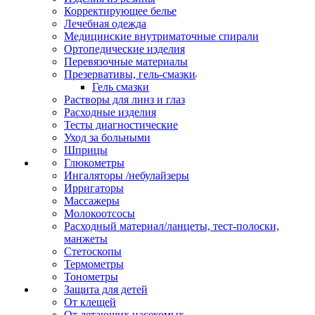
Корректирующее белье
Лечебная одежда
Медицинские внутриматочные спирали
Ортопедические изделия
Перевязочные материалы
Презервативы, гель-смазки
Гель смазки
Растворы для линз и глаз
Расходные изделия
Тесты диагностические
Уход за больными
Шприцы
Глюкометры
Ингаляторы /небулайзеры
Ирригаторы
Массажеры
Молокоотсосы
Расходный материал/ланцеты, тест-полоски,
манжеты
Стетоскопы
Термометры
Тонометры
Защита для детей
От клещей
От летающих насекомых