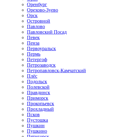
Оренбург
Орехово-Зуево
Орск
Островной
Павлово
Павловский Посад
Певек
Пенза
Первоуральск
Пермь
Петергоф
Петрозаводск
Петропавловск-Камчатский
Плёс
Подольск
Полевской
Правдинск
Приморск
Прокопьевск
Прохладный
Псков
Пустошка
Пушкин
Пушкино
Пятигорск