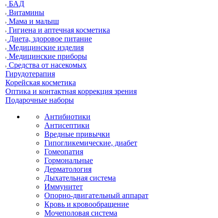
БАД
Витамины
Мама и малыш
Гигиена и аптечная косметика
Диета, здоровое питание
Медицинские изделия
Медицинские приборы
Средства от насекомых
Гирудотерапия
Корейская косметика
Оптика и контактная коррекция зрения
Подарочные наборы
Антибиотики
Антисептики
Вредные привычки
Гипогликемические, диабет
Гомеопатия
Гормональные
Дерматология
Дыхательная система
Иммунитет
Опорно-двигательный аппарат
Кровь и кровообращение
Мочеполовая система