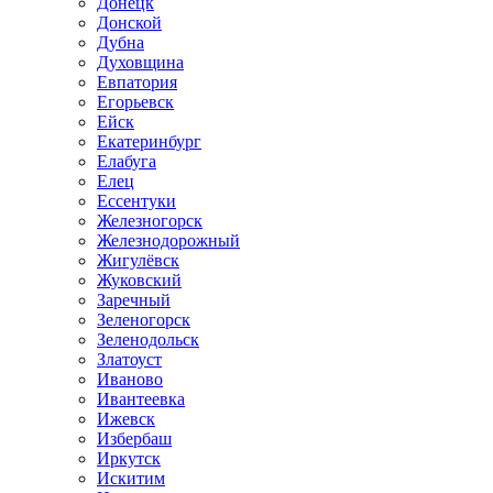
Донецк
Донской
Дубна
Духовщина
Евпатория
Егорьевск
Ейск
Екатеринбург
Елабуга
Елец
Ессентуки
Железногорск
Железнодорожный
Жигулёвск
Жуковский
Заречный
Зеленогорск
Зеленодольск
Златоуст
Иваново
Ивантеевка
Ижевск
Избербаш
Иркутск
Искитим