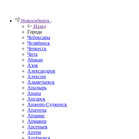
Новосибирск
Назад
Города
Чебоксары
Челябинск
Черкесск
Чита
Абакан
Азов
Александров
Алексин
Альметьевск
Анадырь
Анапа
Ангарск
Анжеро-Судженск
Апатиты
Арзамас
Армавир
Арсеньев
Артём
Артёмовск