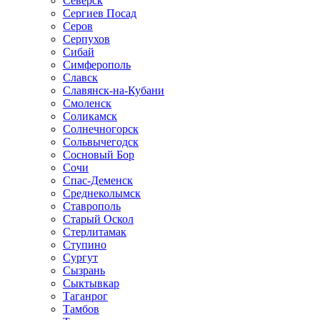
Северск
Сергиев Посад
Серов
Серпухов
Сибай
Симферополь
Славск
Славянск-на-Кубани
Смоленск
Соликамск
Солнечногорск
Сольвычегодск
Сосновый Бор
Сочи
Спас-Деменск
Среднеколымск
Ставрополь
Старый Оскол
Стерлитамак
Ступино
Сургут
Сызрань
Сыктывкар
Таганрог
Тамбов