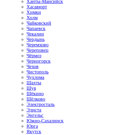
Ханты-Мансийск
Хасавюрт
Химки
Холм
Чайковский
Чапаевск
Чекалин
Чердынь
Черемхово
Череповец
Чёрмоз
Черногорск
Чехов
Чистополь
Чухлома
Шахты
Шуя
Щёкино
Щёлково
Электросталь
Элиста
Энгельс
Южно-Сахалинск
Юрга
Якутск