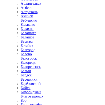
Архангельск
Асбест
Астрахань
Ачинск
Бабушкин
Балаково
Балахна
Балашиха
Балашов
Барнаул
Батайск
Белгород
Белово
Белогорск
Белорецк
Белореченск
Белый
Бердск
Березники
Берёзовский
Бийск
Биробиджан
Благовещенск
Бор
Борисоглебск