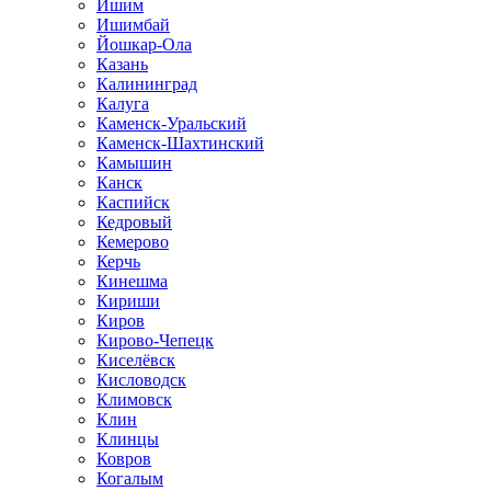
Ишим
Ишимбай
Йошкар-Ола
Казань
Калининград
Калуга
Каменск-Уральский
Каменск-Шахтинский
Камышин
Канск
Каспийск
Кедровый
Кемерово
Керчь
Кинешма
Кириши
Киров
Кирово-Чепецк
Киселёвск
Кисловодск
Климовск
Клин
Клинцы
Ковров
Когалым