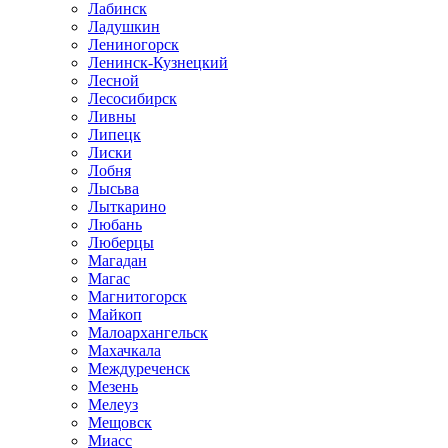
Лабинск
Ладушкин
Лениногорск
Ленинск-Кузнецкий
Лесной
Лесосибирск
Ливны
Липецк
Лиски
Лобня
Лысьва
Лыткарино
Любань
Люберцы
Магадан
Магас
Магнитогорск
Майкоп
Малоархангельск
Махачкала
Междуреченск
Мезень
Мелеуз
Мещовск
Миасс