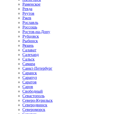
Раменское
Ревда
Реутов
Ржев
Рославль
Россошь
Ростов-на-Дону
Рубцовск
Рыбинск
Рязань
Салават
Салехард
Сальск
Самара
Санкт-Петербург
Саранск
Сарапул
Саратов
Саров
Свободный
Севастополь
Северо-Курильск
Северодвинск
Североморск