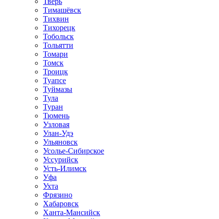
Тверь
Тимашёвск
Тихвин
Тихорецк
Тобольск
Тольятти
Томари
Томск
Троицк
Туапсе
Туймазы
Тула
Туран
Тюмень
Узловая
Улан-Удэ
Ульяновск
Усолье-Сибирское
Уссурийск
Усть-Илимск
Уфа
Ухта
Фрязино
Хабаровск
Ханта-Мансийск