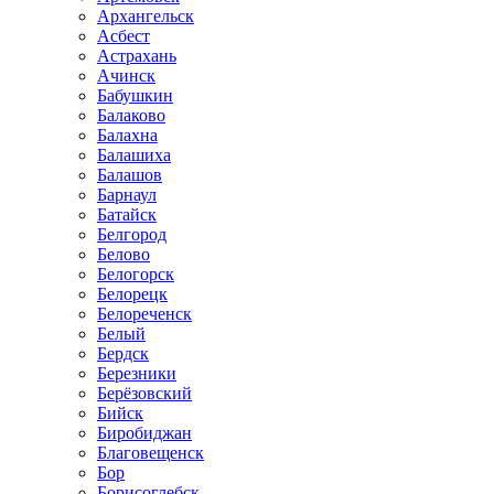
Архангельск
Асбест
Астрахань
Ачинск
Бабушкин
Балаково
Балахна
Балашиха
Балашов
Барнаул
Батайск
Белгород
Белово
Белогорск
Белорецк
Белореченск
Белый
Бердск
Березники
Берёзовский
Бийск
Биробиджан
Благовещенск
Бор
Борисоглебск