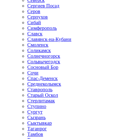
Северск
Сергиев Посад
Серов
Серпухов
Сибай
Симферополь
Славск
Славянск-на-Кубани
Смоленск
Соликамск
Солнечногорск
Сольвычегодск
Сосновый Бор
Сочи
Спас-Деменск
Среднеколымск
Ставрополь
Старый Оскол
Стерлитамак
Ступино
Сургут
Сызрань
Сыктывкар
Таганрог
Тамбов