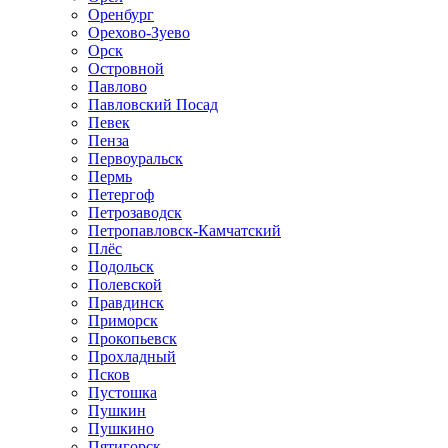
Оренбург
Орехово-Зуево
Орск
Островной
Павлово
Павловский Посад
Певек
Пенза
Первоуральск
Пермь
Петергоф
Петрозаводск
Петропавловск-Камчатский
Плёс
Подольск
Полевской
Правдинск
Приморск
Прокопьевск
Прохладный
Псков
Пустошка
Пушкин
Пушкино
Пятигорск