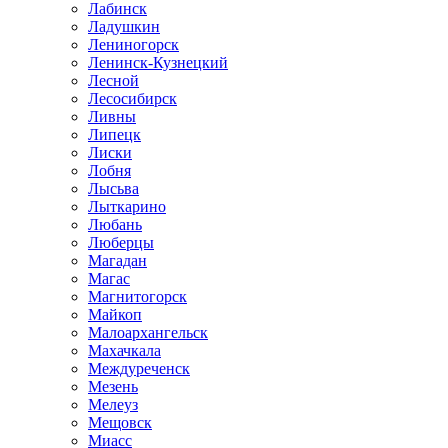
Лабинск
Ладушкин
Лениногорск
Ленинск-Кузнецкий
Лесной
Лесосибирск
Ливны
Липецк
Лиски
Лобня
Лысьва
Лыткарино
Любань
Люберцы
Магадан
Магас
Магнитогорск
Майкоп
Малоархангельск
Махачкала
Междуреченск
Мезень
Мелеуз
Мещовск
Миасс