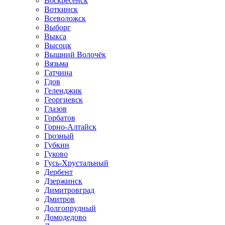
Воскресенск
Воткинск
Всеволожск
Выборг
Выкса
Высоцк
Вышний Волочёк
Вязьма
Гатчина
Гдов
Геленджик
Георгиевск
Глазов
Горбатов
Горно-Алтайск
Грозный
Губкин
Гуково
Гусь-Хрустальный
Дербент
Дзержинск
Димитровград
Дмитров
Долгопрудный
Домодедово