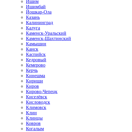
Ишим
Ишимбай
Йошкар-Ола
Казань
Калининград
Калуга
Каменск-Уральский
Каменск-Шахтинский
Камышин
Канск
Каспийск
Кедровый
Кемерово
Керчь
Кинешма
Кириши
Киров
Кирово-Чепецк
Киселёвск
Кисловодск
Климовск
Клин
Клинцы
Ковров
Когалым