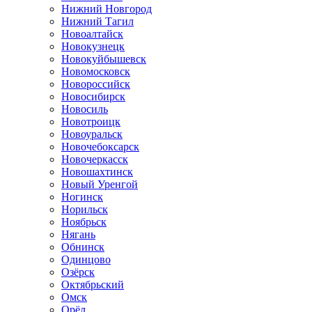
Нижний Новгород
Нижний Тагил
Новоалтайск
Новокузнецк
Новокуйбышевск
Новомосковск
Новороссийск
Новосибирск
Новосиль
Новотроицк
Новоуральск
Новочебоксарск
Новочеркасск
Новошахтинск
Новый Уренгой
Ногинск
Норильск
Ноябрьск
Нягань
Обнинск
Одинцово
Озёрск
Октябрьский
Омск
Орёл