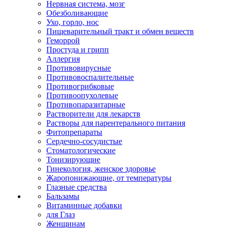
Нервная система, мозг
Обезболивающие
Ухо, горло, нос
Пищеварительный тракт и обмен веществ
Геморрой
Простуда и грипп
Аллергия
Противовирусные
Противовоспалительные
Противогрибковые
Противоопухолевые
Противопаразитарные
Растворители для лекарств
Растворы для парентерального питания
Фитопрепараты
Сердечно-сосудистые
Стоматологические
Тонизирующие
Гинекология, женское здоровье
Жаропонижающие, от температуры
Глазные средства
Бальзамы
Витаминные добавки
для Глаз
Женщинам