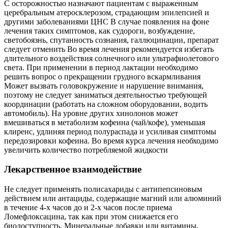
С осторожностью назначают пациентам с выраженным
церебральным атеросклерозом, страдающим эпилепсией и
другими заболеваниями ЦНС В случае появления на фоне
лечения таких симптомов, как судороги, возбуждение,
светобоязнь, спутанность сознания, галлюцинации, препарат
следует отменить Во время лечения рекомендуется избегать
длительного воздействия солнечного или ультрафиолетового
света. При применении в период лактации необходимо
решить вопрос о прекращении грудного вскармливания
Может вызвать головокружение и нарушение внимания,
поэтому не следует заниматься деятельностью требующей
координации (работать на сложном оборудовании, водить
автомобиль). На уровне других хинолонов может
вмешиваться в метаболизм кофеина (чай/кофе), уменьшая
клиренс, удлиняя период полураспада и усиливая симптомы
передозировки кофеина. Во время курса лечения необходимо
увеличить количество потребляемой жидкости
Лекарственное взаимодействие
Не следует применять полисахариды с антипепсиновым
действием или антациды, содержащие магний или алюминий
в течение 4-х часов до и 2-х часов после приема
Ломефлоксацина, так как при этом снижается его
биодоступность. Минеральные добавки или витамины,