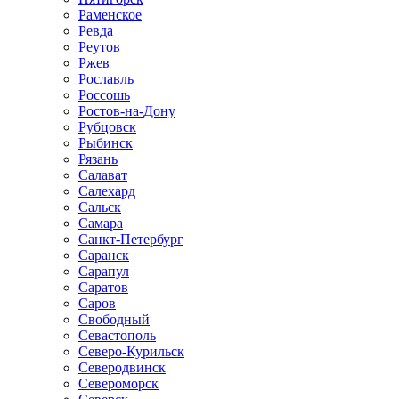
Раменское
Ревда
Реутов
Ржев
Рославль
Россошь
Ростов-на-Дону
Рубцовск
Рыбинск
Рязань
Салават
Салехард
Сальск
Самара
Санкт-Петербург
Саранск
Сарапул
Саратов
Саров
Свободный
Севастополь
Северо-Курильск
Северодвинск
Североморск