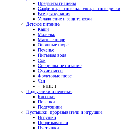
Предметы гигиены
Салфетки, ватные палочки, ватные диски
Все для купания
Увлажнение и защита кожи
Детское питание
Каши
Молочко
Мясные пюре
Овощные пюре
Печенье
Питьевая вода
Сок
Специальное питание
Сухие смеси
Фруктовые пюре
Чаи
+ ЕЩЕ 1
Подгузники и пеленки
Клеенки
Пеленки
Подгузники
Пустышки, прорезыватели и игрушки
Игрушки
Прорезыватели
Пустышки