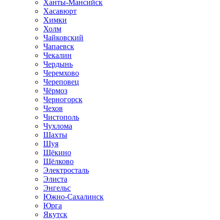
Ханты-Мансийск
Хасавюрт
Химки
Холм
Чайковский
Чапаевск
Чекалин
Чердынь
Черемхово
Череповец
Чёрмоз
Черногорск
Чехов
Чистополь
Чухлома
Шахты
Шуя
Щёкино
Щёлково
Электросталь
Элиста
Энгельс
Южно-Сахалинск
Юрга
Якутск