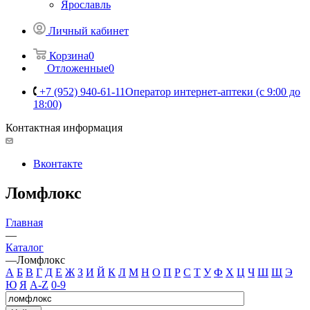
Ярославль
Личный кабинет
Корзина
0
Отложенные
0
+7 (952) 940-61-11
Оператор интернет-аптеки (с 9:00 до
18:00)
Контактная информация
Вконтакте
Ломфлокс
Главная
—
Каталог
—
Ломфлокс
А
Б
В
Г
Д
Е
Ж
З
И
Й
К
Л
М
Н
О
П
Р
С
Т
У
Ф
Х
Ц
Ч
Ш
Щ
Э
Ю
Я
A-Z
0-9