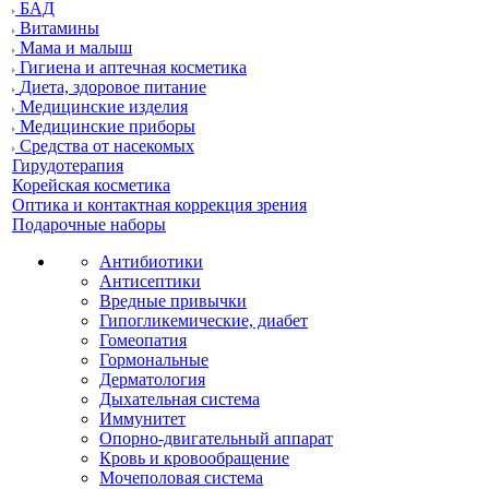
БАД
Витамины
Мама и малыш
Гигиена и аптечная косметика
Диета, здоровое питание
Медицинские изделия
Медицинские приборы
Средства от насекомых
Гирудотерапия
Корейская косметика
Оптика и контактная коррекция зрения
Подарочные наборы
Антибиотики
Антисептики
Вредные привычки
Гипогликемические, диабет
Гомеопатия
Гормональные
Дерматология
Дыхательная система
Иммунитет
Опорно-двигательный аппарат
Кровь и кровообращение
Мочеполовая система