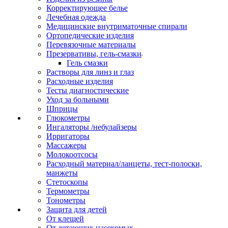
Корректирующее белье
Лечебная одежда
Медицинские внутриматочные спирали
Ортопедические изделия
Перевязочные материалы
Презервативы, гель-смазки
Гель смазки
Растворы для линз и глаз
Расходные изделия
Тесты диагностические
Уход за больными
Шприцы
Глюкометры
Ингаляторы /небулайзеры
Ирригаторы
Массажеры
Молокоотсосы
Расходный материал/ланцеты, тест-полоски,
манжеты
Стетоскопы
Термометры
Тонометры
Защита для детей
От клещей
От летающих насекомых