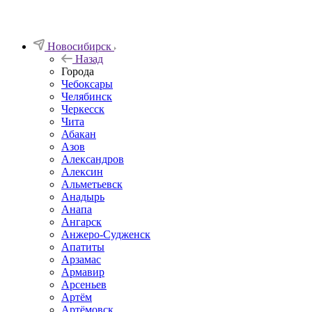
Новосибирск
Назад
Города
Чебоксары
Челябинск
Черкесск
Чита
Абакан
Азов
Александров
Алексин
Альметьевск
Анадырь
Анапа
Ангарск
Анжеро-Судженск
Апатиты
Арзамас
Армавир
Арсеньев
Артём
Артёмовск