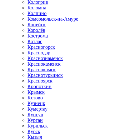
Кологрив
Коломна
Колпино
Комсомольск-на-Амуре
Копейск
Королёв
Кострома
Котлас
Красногорск
Краснодар
Краснознаменск
Краснокаменск
Краснокамск
Краснотурьинск
Красноярск
Кропоткин
Крымск
Кстово
Кузнецк
Кумертау
Кунгур
Курган
Курильск
Курск
Кызыл