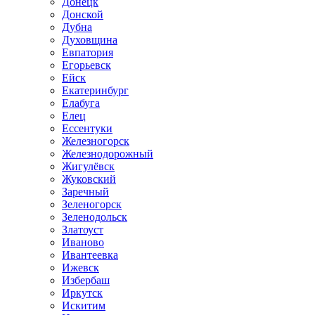
Донецк
Донской
Дубна
Духовщина
Евпатория
Егорьевск
Ейск
Екатеринбург
Елабуга
Елец
Ессентуки
Железногорск
Железнодорожный
Жигулёвск
Жуковский
Заречный
Зеленогорск
Зеленодольск
Златоуст
Иваново
Ивантеевка
Ижевск
Избербаш
Иркутск
Искитим