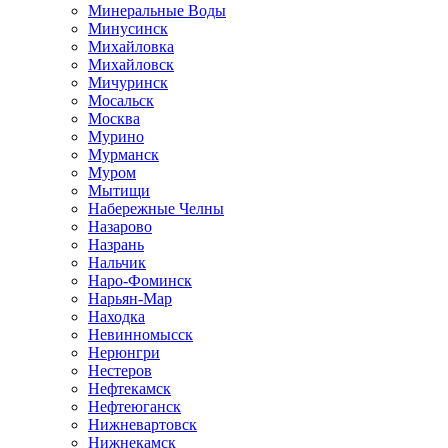
Минеральные Воды
Минусинск
Михайловка
Михайловск
Мичуринск
Мосальск
Москва
Мурино
Мурманск
Муром
Мытищи
Набережные Челны
Назарово
Назрань
Нальчик
Наро-Фоминск
Нарьян-Мар
Находка
Невинномысск
Нерюнгри
Нестеров
Нефтекамск
Нефтеюганск
Нижневартовск
Нижнекамск