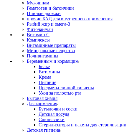
Мужчинам
Гематоген и батончики
Пивные дрожжи
прочие БАД для внутреннего применения
Рыбий жир и омега-3
Фиточай/чай
Витамин С
Комплексы
Витаминные препараты
Минеральные вещества
Поливитамины
Беременным и кормящим
Белье
Витамины
Крема
Питание
Предметы личной гигиены
Уход за полостью рта
Бытовая химия
Для кормления
Бутылочки и соски
Детская посуда
Слюнявчики
Стерилизаторы и пакеты для стерилизации
Детская гигиена