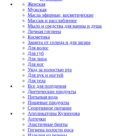
Женская
Мужская
Масла эфирные, косметические
Массаж и расслабление
Мыло и средства для ванны и душа
Личная гигиена
Косметика
Защита от солнца и для загара
Для волос
Для губ
Для лица
Для ног
Уход за полостью рта
Для рук и ногтей
Для тела
Все для похудения
Диетические продукты
Питьевая вода
Пищевые продукты
Спортивное питание
Аппликаторы Кузнецова
Аптечки
Эластичные бинты
Гигиена полости носа
Изделия из резины