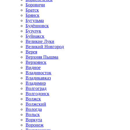
Боровичи
Братск
Брянск
Бугульма
Будённовск
Бузулук
Буйнакск
Великие Луки
Великий Новгород
Верея
Верхняя Пышма
Верхоянск
Видное
Владивосток
Владикавказ
Владимир
Волгоград
Волгодонск
Волжск
Волжский
Вологда
Вольск
Воркута
Воронеж