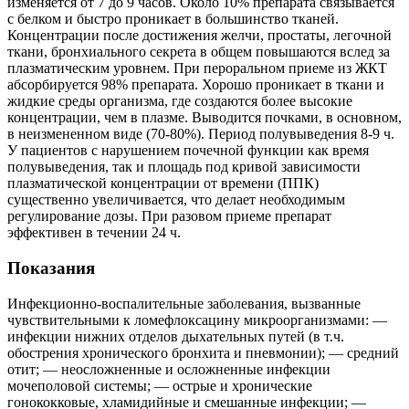
изменяется от 7 до 9 часов. Около 10% препарата связывается
с белком и быстро проникает в большинство тканей.
Концентрации после достижения желчи, простаты, легочной
ткани, бронхиального секрета в общем повышаются вслед за
плазматическим уровнем. При пероральном приеме из ЖКТ
абсорбируется 98% препарата. Хорошо проникает в ткани и
жидкие среды организма, где создаются более высокие
концентрации, чем в плазме. Выводится почками, в основном,
в неизмененном виде (70-80%). Период полувыведения 8-9 ч.
У пациентов с нарушением почечной функции как время
полувыведения, так и площадь под кривой зависимости
плазматической концентрации от времени (ППК)
существенно увеличивается, что делает необходимым
регулирование дозы. При разовом приеме препарат
эффективен в течении 24 ч.
Показания
Инфекционно-воспалительные заболевания, вызванные
чувствительными к ломефлоксацину микроорганизмами: —
инфекции нижних отделов дыхательных путей (в т.ч.
обострения хронического бронхита и пневмонии); — средний
отит; — неосложненные и осложненные инфекции
мочеполовой системы; — острые и хронические
гонококковые, хламидийные и смешанные инфекции; —