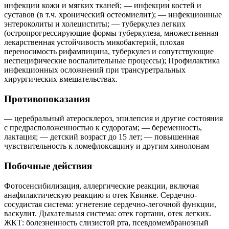
инфекции кожи и мягких тканей; — инфекции костей и
суставов (в т.ч. хронический остеомиелит); — инфекционные
энтероколиты и холециститы; — туберкулез легких
(остропрогрессирующие формы туберкулеза, множественная
лекарственная устойчивость микобактерий, плохая
переносимость рифампицина, туберкулез и сопутствующие
неспецифические воспалительные процессы); Профилактика
инфекционных осложнений при трансуретральных
хирургических вмешательствах.
Противопоказания
— церебральный атеросклероз, эпилепсия и другие состояния
с предрасположенностью к судорогам; — беременность,
лактация; — детский возраст до 15 лет; — повышенная
чувствительность к ломефлоксацину и другим хинолонам
Побочные действия
Фотосенсибилизация, аллергические реакции, включая
анафилактическую реакцию и отек Квинке. Сердечно-
сосудистая система: угнетение сердечно-легочной функции,
васкулит. Дыхательная система: отек гортани, отек легких.
ЖКТ: болезненность слизистой рта, псевдомембранозный