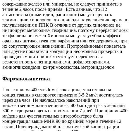
содержащие железо или минералы, не следует принимать в
течение 2 часов после приема . Есть данные, что Н2-
антагонисты (циметидин, ранитидин) могут нарушать
элиминацию хинолонов, что приводит к увеличению времени
полувыведения и ППК В отличие от других хинолонов не
ингибирует метаболизм теофиллина, поэтому перерасчет дозы
теофиллина не нужен Хинолоны могут усугублять эффект
оральных антикоагулянтов варфарина или его дериватов, при
их сопутствующем назначении. Протромбиновый показатель
или другие показатели коагуляции необходимо проверять и
проводить мониторинг Отсутствует перекрестная
резистентность с пенициллинами, цефалоспоринами,
аминогликозидами, ко-тримоксазолом, метронидазолом.
Фармакокинетика
После приема 400 мг Ломефлоксацина, максимальная
концентрация в сыворотке примерно 3-5,2 мг/л достигалась
через два часа. Не наблюдалось накоплений при
множественном назначении дозы 400 мг один раз в день или
300 мг три раза в день на протяжении 7 дней. При приеме 400
мг/день для чувствительных энтеробактеров была
концентрация выше МИК 90 по крайней мере в течение 12
часов. Полупериод данной плазматической концентрации