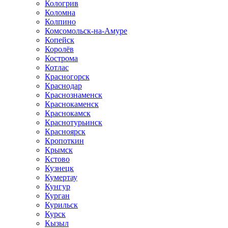
Кологрив
Коломна
Колпино
Комсомольск-на-Амуре
Копейск
Королёв
Кострома
Котлас
Красногорск
Краснодар
Краснознаменск
Краснокаменск
Краснокамск
Краснотурьинск
Красноярск
Кропоткин
Крымск
Кстово
Кузнецк
Кумертау
Кунгур
Курган
Курильск
Курск
Кызыл