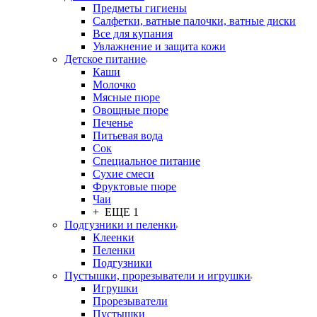
Предметы гигиены
Салфетки, ватные палочки, ватные диски
Все для купания
Увлажнение и защита кожи
Детское питание
Каши
Молочко
Мясные пюре
Овощные пюре
Печенье
Питьевая вода
Сок
Специальное питание
Сухие смеси
Фруктовые пюре
Чаи
+ ЕЩЕ 1
Подгузники и пеленки
Клеенки
Пеленки
Подгузники
Пустышки, прорезыватели и игрушки
Игрушки
Прорезыватели
Пустышки