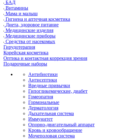
БАД
Витамины
Мама и малыш
Гигиена и аптечная косметика
Диета, здоровое питание
Медицинские изделия
Медицинские приборы
Средства от насекомых
Гирудотерапия
Корейская косметика
Оптика и контактная коррекция зрения
Подарочные наборы
Антибиотики
Антисептики
Вредные привычки
Гипогликемические, диабет
Гомеопатия
Гормональные
Дерматология
Дыхательная система
Иммунитет
Опорно-двигательный аппарат
Кровь и кровообращение
Мочеполовая система