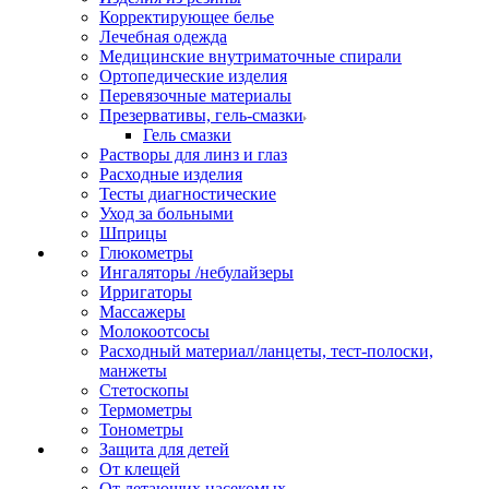
Корректирующее белье
Лечебная одежда
Медицинские внутриматочные спирали
Ортопедические изделия
Перевязочные материалы
Презервативы, гель-смазки
Гель смазки
Растворы для линз и глаз
Расходные изделия
Тесты диагностические
Уход за больными
Шприцы
Глюкометры
Ингаляторы /небулайзеры
Ирригаторы
Массажеры
Молокоотсосы
Расходный материал/ланцеты, тест-полоски,
манжеты
Стетоскопы
Термометры
Тонометры
Защита для детей
От клещей
От летающих насекомых