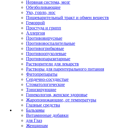
Нервная система, мозг
Обезболивающие
Ухо, горло, нос
Пищеварительный тракт и обмен веществ
Геморрой
Простуда и грипп
Аллергия
Противовирусные
Противовоспалительные
Противогрибковые
Противоопухолевые
Противопаразитарные
Растворители для лекарств
Растворы для парентерального питания
Фитопрепараты
Сердечно-сосудистые
Стоматологические
Тонизирующие
Гинекология, женское здоровье
Жаропонижающие, от температуры
Глазные средства
Бальзамы
Витаминные добавки
для Глаз
Женщинам