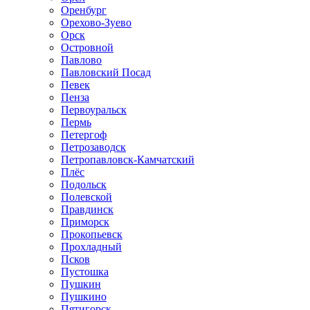
Оренбург
Орехово-Зуево
Орск
Островной
Павлово
Павловский Посад
Певек
Пенза
Первоуральск
Пермь
Петергоф
Петрозаводск
Петропавловск-Камчатский
Плёс
Подольск
Полевской
Правдинск
Приморск
Прокопьевск
Прохладный
Псков
Пустошка
Пушкин
Пушкино
Пятигорск