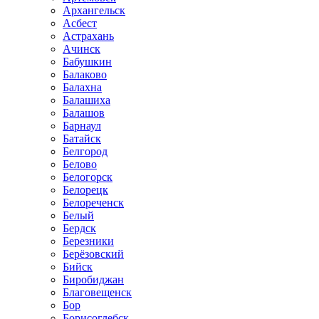
Архангельск
Асбест
Астрахань
Ачинск
Бабушкин
Балаково
Балахна
Балашиха
Балашов
Барнаул
Батайск
Белгород
Белово
Белогорск
Белорецк
Белореченск
Белый
Бердск
Березники
Берёзовский
Бийск
Биробиджан
Благовещенск
Бор
Борисоглебск