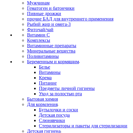
Мужчинам
Гематоген и батончики
Пивные дрожжи
прочие БАД для внутреннего применения
Рыбий жир и омега-3
Фиточай/чай
Витамин С
Комплексы
Витаминные препараты
Минеральные вещества
Поливитамины
Беременным и кормящим
Белье
Витамины
Крема
Питание
Предметы личной гигиены
Уход за полостью рта
Бытовая химия
Для кормления
Бутылочки и соски
Детская посуда
Слюнявчики
Стерилизаторы и пакеты для стерилизации
Детская гигиена