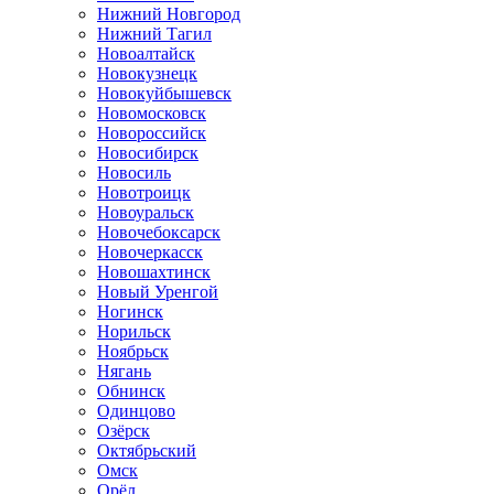
Нижний Новгород
Нижний Тагил
Новоалтайск
Новокузнецк
Новокуйбышевск
Новомосковск
Новороссийск
Новосибирск
Новосиль
Новотроицк
Новоуральск
Новочебоксарск
Новочеркасск
Новошахтинск
Новый Уренгой
Ногинск
Норильск
Ноябрьск
Нягань
Обнинск
Одинцово
Озёрск
Октябрьский
Омск
Орёл