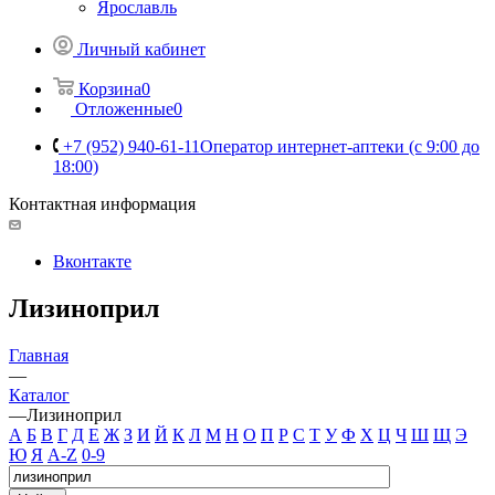
Ярославль
Личный кабинет
Корзина
0
Отложенные
0
+7 (952) 940-61-11
Оператор интернет-аптеки (с 9:00 до
18:00)
Контактная информация
Вконтакте
Лизиноприл
Главная
—
Каталог
—
Лизиноприл
А
Б
В
Г
Д
Е
Ж
З
И
Й
К
Л
М
Н
О
П
Р
С
Т
У
Ф
Х
Ц
Ч
Ш
Щ
Э
Ю
Я
A-Z
0-9