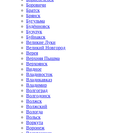
Боровичи
Братск
Брянск
Бугульма
Будённовск
Бузулук
Буйнакск
Великие Луки
Великий Новгород
Верея
Верхняя Пышма
Верхоянск
Видное
Владивосток
Владикавказ
Владимир
Волгоград
Волгодонск
Волжск
Волжский
Вологда
Вольск
Воркута
Воронеж