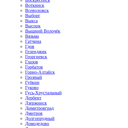
Воскресенск
Воткинск
Всеволожск
Выборг
Выкса
Высоцк
Вышний Волочёк
Вязьма
Гатчина
Гдов
Геленджик
Георгиевск
Глазов
Горбатов
Горно-Алтайск
Грозный
Губкин
Гуково
Гусь-Хрустальный
Дербент
Дзержинск
Димитровград
Дмитров
Долгопрудный
Домодедово