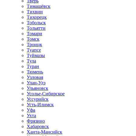
Тверь
Тимашёвск
Тихвин
Тихорецк
Тобольск
Тольятти
Томари
Томск
Троицк
Туапсе
Туймазы
Тула
Туран
Тюмень
Узловая
Улан-Удэ
Ульяновск
Усолье-Сибирское
Уссурийск
Усть-Илимск
Уфа
Ухта
Фрязино
Хабаровск
Ханта-Мансийск