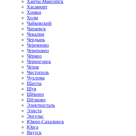
Ханты-Мансийск
Хасавюрт
Химки
Холм
Чайковский
Чапаевск
Чекалин
Чердынь
Черемхово
Череповец
Чёрмоз
Черногорск
Чехов
Чистополь
Чухлома
Шахты
Шуя
Щёкино
Щёлково
Электросталь
Элиста
Энгельс
Южно-Сахалинск
Юрга
Якутск