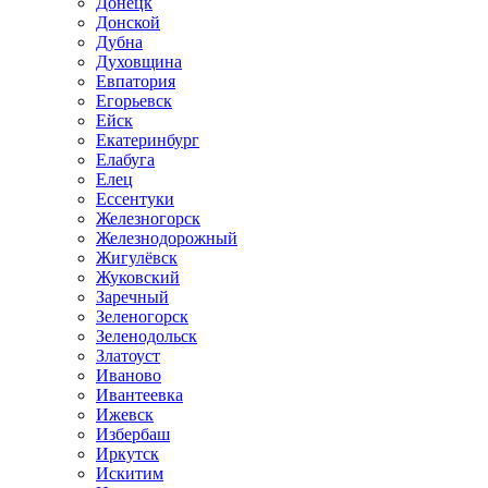
Донецк
Донской
Дубна
Духовщина
Евпатория
Егорьевск
Ейск
Екатеринбург
Елабуга
Елец
Ессентуки
Железногорск
Железнодорожный
Жигулёвск
Жуковский
Заречный
Зеленогорск
Зеленодольск
Златоуст
Иваново
Ивантеевка
Ижевск
Избербаш
Иркутск
Искитим