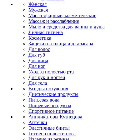
Женская
Мужская
Масла эфирные, косметические
Массаж и расслабление
Мыло и средства для ванны и душа
Личная гигиена
Косметика
Защита от солнца и для загара
Для волос
Для губ
Для лица
Для ног
Уход за полостью рта
Для рук и ногтей
Для тела
Все для похудения
Диетические продукты
Питьевая вода
Пищевые продукты
Спортивное питание
Аппликаторы Кузнецова
Аптечки
Эластичные бинты
Гигиена полости носа
Изделия из резины