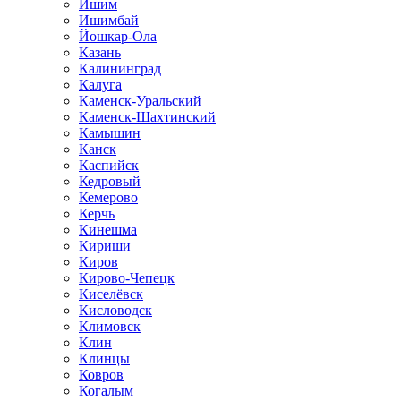
Ишим
Ишимбай
Йошкар-Ола
Казань
Калининград
Калуга
Каменск-Уральский
Каменск-Шахтинский
Камышин
Канск
Каспийск
Кедровый
Кемерово
Керчь
Кинешма
Кириши
Киров
Кирово-Чепецк
Киселёвск
Кисловодск
Климовск
Клин
Клинцы
Ковров
Когалым