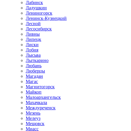
Лабинск
Ладушкин
Лениногорск
Ленинск-Кузнецкий
Лесной
Лесосибирск
Ливны
Липецк
Лиски
Лобня
Лысьва
Лыткарино
Любань
Люберцы
Магадан
Магас
Магнитогорск
Майкоп
Малоархангельск
Махачкала
Междуреченск
Мезень
Мелеуз
Мещовск
Миасс