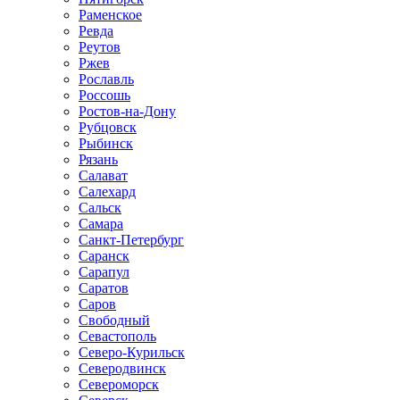
Раменское
Ревда
Реутов
Ржев
Рославль
Россошь
Ростов-на-Дону
Рубцовск
Рыбинск
Рязань
Салават
Салехард
Сальск
Самара
Санкт-Петербург
Саранск
Сарапул
Саратов
Саров
Свободный
Севастополь
Северо-Курильск
Северодвинск
Североморск