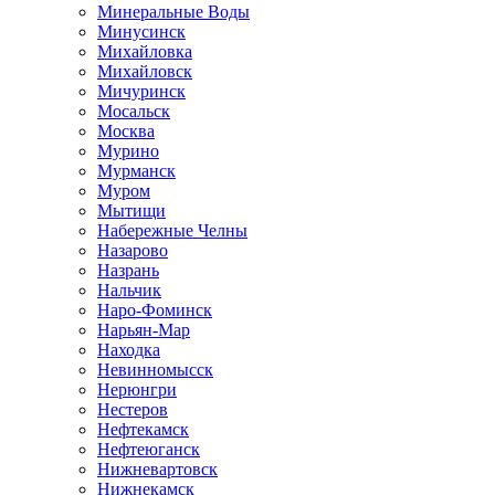
Минеральные Воды
Минусинск
Михайловка
Михайловск
Мичуринск
Мосальск
Москва
Мурино
Мурманск
Муром
Мытищи
Набережные Челны
Назарово
Назрань
Нальчик
Наро-Фоминск
Нарьян-Мар
Находка
Невинномысск
Нерюнгри
Нестеров
Нефтекамск
Нефтеюганск
Нижневартовск
Нижнекамск