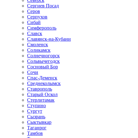
Северск
Сергиев Посад
Серов
Серпухов
Сибай
Симферополь
Славск
Славянск-на-Кубани
Смоленск
Соликамск
Солнечногорск
Сольвычегодск
Сосновый Бор
Сочи
Спас-Деменск
Среднеколымск
Ставрополь
Старый Оскол
Стерлитамак
Ступино
Сургут
Сызрань
Сыктывкар
Таганрог
Тамбов