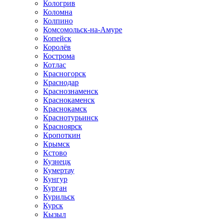
Кологрив
Коломна
Колпино
Комсомольск-на-Амуре
Копейск
Королёв
Кострома
Котлас
Красногорск
Краснодар
Краснознаменск
Краснокаменск
Краснокамск
Краснотурьинск
Красноярск
Кропоткин
Крымск
Кстово
Кузнецк
Кумертау
Кунгур
Курган
Курильск
Курск
Кызыл