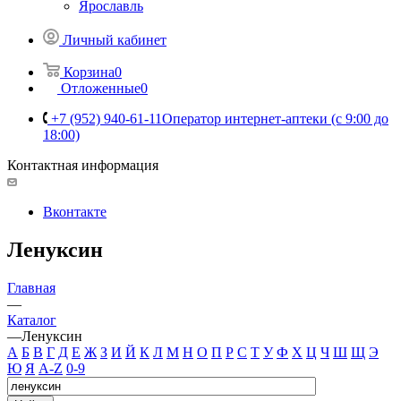
Ярославль
Личный кабинет
Корзина
0
Отложенные
0
+7 (952) 940-61-11
Оператор интернет-аптеки (с 9:00 до
18:00)
Контактная информация
Вконтакте
Ленуксин
Главная
—
Каталог
—
Ленуксин
А
Б
В
Г
Д
Е
Ж
З
И
Й
К
Л
М
Н
О
П
Р
С
Т
У
Ф
Х
Ц
Ч
Ш
Щ
Э
Ю
Я
A-Z
0-9