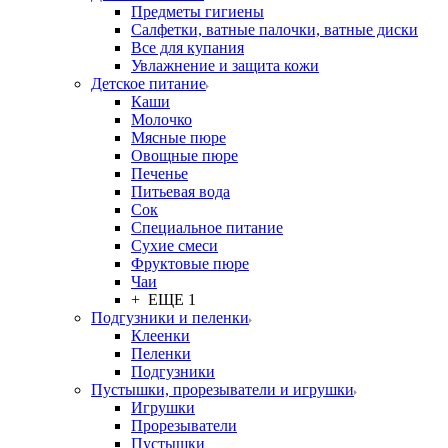
Предметы гигиены
Салфетки, ватные палочки, ватные диски
Все для купания
Увлажнение и защита кожи
Детское питание
Каши
Молочко
Мясные пюре
Овощные пюре
Печенье
Питьевая вода
Сок
Специальное питание
Сухие смеси
Фруктовые пюре
Чаи
+ ЕЩЕ 1
Подгузники и пеленки
Клеенки
Пеленки
Подгузники
Пустышки, прорезыватели и игрушки
Игрушки
Прорезыватели
Пустышки