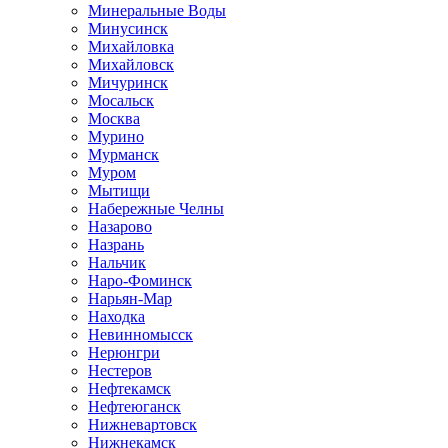
Минеральные Воды
Минусинск
Михайловка
Михайловск
Мичуринск
Мосальск
Москва
Мурино
Мурманск
Муром
Мытищи
Набережные Челны
Назарово
Назрань
Нальчик
Наро-Фоминск
Нарьян-Мар
Находка
Невинномысск
Нерюнгри
Нестеров
Нефтекамск
Нефтеюганск
Нижневартовск
Нижнекамск