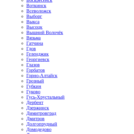
Воскресенск
Воткинск
Всеволожск
Выборг
Выкса
Высоцк
Вышний Волочёк
Вязьма
Гатчина
Гдов
Геленджик
Георгиевск
Глазов
Горбатов
Горно-Алтайск
Грозный
Губкин
Гуково
Гусь-Хрустальный
Дербент
Дзержинск
Димитровград
Дмитров
Долгопрудный
Домодедово