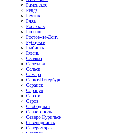
Раменское
Ревда
Реутов
Ржев
Рославль
Россошь
Ростов-на-Дону
Рубцовск
Рыбинск
Рязань
Салават
Салехард
Сальск
Самара
Санкт-Петербург
Саранск
Сарапул
Саратов
Саров
Свободный
Севастополь
Северо-Курильск
Северодвинск
Североморск