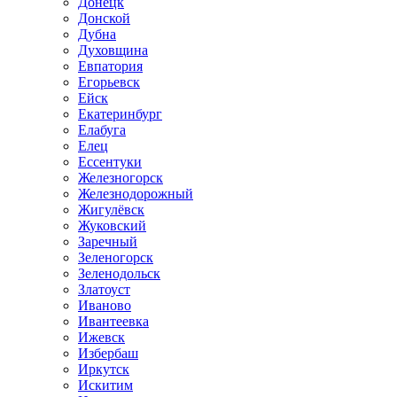
Донецк
Донской
Дубна
Духовщина
Евпатория
Егорьевск
Ейск
Екатеринбург
Елабуга
Елец
Ессентуки
Железногорск
Железнодорожный
Жигулёвск
Жуковский
Заречный
Зеленогорск
Зеленодольск
Златоуст
Иваново
Ивантеевка
Ижевск
Избербаш
Иркутск
Искитим