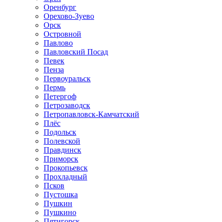
Оренбург
Орехово-Зуево
Орск
Островной
Павлово
Павловский Посад
Певек
Пенза
Первоуральск
Пермь
Петергоф
Петрозаводск
Петропавловск-Камчатский
Плёс
Подольск
Полевской
Правдинск
Приморск
Прокопьевск
Прохладный
Псков
Пустошка
Пушкин
Пушкино
Пятигорск