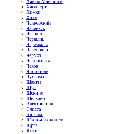
Ханты-Мансийск
Хасавюрт
Химки
Холм
Чайковский
Чапаевск
Чекалин
Чердынь
Черемхово
Череповец
Чёрмоз
Черногорск
Чехов
Чистополь
Чухлома
Шахты
Шуя
Щёкино
Щёлково
Электросталь
Элиста
Энгельс
Южно-Сахалинск
Юрга
Якутск