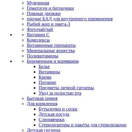
Мужчинам
Гематоген и батончики
Пивные дрожжи
прочие БАД для внутреннего применения
Рыбий жир и омега-3
Фиточай/чай
Витамин С
Комплексы
Витаминные препараты
Минеральные вещества
Поливитамины
Беременным и кормящим
Белье
Витамины
Крема
Питание
Предметы личной гигиены
Уход за полостью рта
Бытовая химия
Для кормления
Бутылочки и соски
Детская посуда
Слюнявчики
Стерилизаторы и пакеты для стерилизации
Детская гигиена