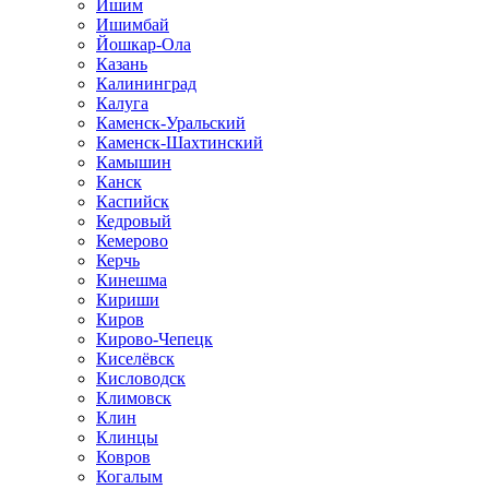
Ишим
Ишимбай
Йошкар-Ола
Казань
Калининград
Калуга
Каменск-Уральский
Каменск-Шахтинский
Камышин
Канск
Каспийск
Кедровый
Кемерово
Керчь
Кинешма
Кириши
Киров
Кирово-Чепецк
Киселёвск
Кисловодск
Климовск
Клин
Клинцы
Ковров
Когалым