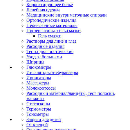
Корректирующее белье
Лечебная одежда
Медицинские внутриматочные спирали
Ортопедические изделия
Перевязочные материалы
Презервативы, гель-смазки
Гель смазки
Растворы для линз и глаз
Расходные изделия
Тесты диагностические
Уход за больными
Шприцы
Глюкометры
Ингаляторы /небулайзеры
Ирригаторы
Массажеры
Молокоотсосы
Расходный материал/ланцеты, тест-полоски,
манжеты
Стетоскопы
Термометры
Тонометры
Защита для детей
От клещей
От летающих насекомых