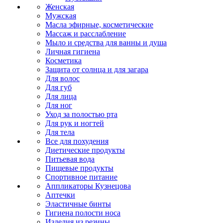
Женская
Мужская
Масла эфирные, косметические
Массаж и расслабление
Мыло и средства для ванны и душа
Личная гигиена
Косметика
Защита от солнца и для загара
Для волос
Для губ
Для лица
Для ног
Уход за полостью рта
Для рук и ногтей
Для тела
Все для похудения
Диетические продукты
Питьевая вода
Пищевые продукты
Спортивное питание
Аппликаторы Кузнецова
Аптечки
Эластичные бинты
Гигиена полости носа
Изделия из резины