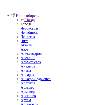
Новосибирск
Назад
Города
Чебоксары
Челябинск
Черкесск
Чита
Абакан
Азов
Александров
Алексин
Альметьевск
Анадырь
Анапа
Ангарск
Анжеро-Судженск
Апатиты
Арзамас
Армавир
Арсеньев
Артём
Артёмовск