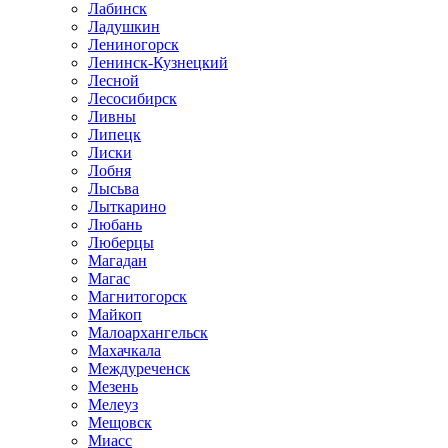
Лабинск
Ладушкин
Лениногорск
Ленинск-Кузнецкий
Лесной
Лесосибирск
Ливны
Липецк
Лиски
Лобня
Лысьва
Лыткарино
Любань
Люберцы
Магадан
Магас
Магнитогорск
Майкоп
Малоархангельск
Махачкала
Междуреченск
Мезень
Мелеуз
Мещовск
Миасс