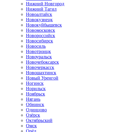
Нижний Новгород
Нижний Тагил
Новоалтайск
Новокузнецк
Новокуйбышевск
Новомосковск
Новороссийск
Новосибирск
Новосиль
Новотроицк
Новоуральск
Новочебоксарск
Новочеркасск
Новошахтинск
Новый Уренгой
Ногинск
Норильск
Ноябрьск
Нягань
Обнинск
Одинцово
Озёрск
Октябрьский
Омск
Орёл