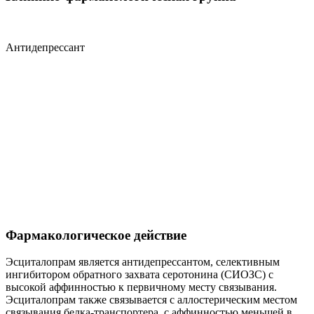
Антидепрессант
Фармакологическое действие
Эсциталопрам является антидепрессантом, селективным
ингибитором обратного захвата серотонина (СИОЗС) с
высокой аффинностью к первичному месту связывания.
Эсциталопрам также связывается с аллостерическим местом
связывания белка-транспортера, с аффинностью меньшей в