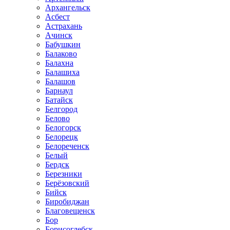
Архангельск
Асбест
Астрахань
Ачинск
Бабушкин
Балаково
Балахна
Балашиха
Балашов
Барнаул
Батайск
Белгород
Белово
Белогорск
Белорецк
Белореченск
Белый
Бердск
Березники
Берёзовский
Бийск
Биробиджан
Благовещенск
Бор
Борисоглебск