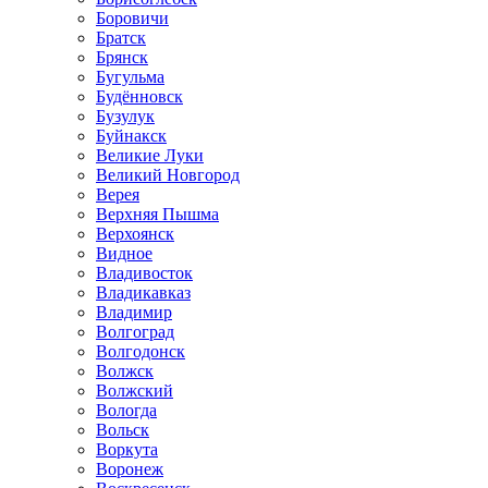
Боровичи
Братск
Брянск
Бугульма
Будённовск
Бузулук
Буйнакск
Великие Луки
Великий Новгород
Верея
Верхняя Пышма
Верхоянск
Видное
Владивосток
Владикавказ
Владимир
Волгоград
Волгодонск
Волжск
Волжский
Вологда
Вольск
Воркута
Воронеж