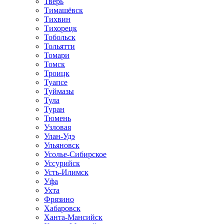
Тверь
Тимашёвск
Тихвин
Тихорецк
Тобольск
Тольятти
Томари
Томск
Троицк
Туапсе
Туймазы
Тула
Туран
Тюмень
Узловая
Улан-Удэ
Ульяновск
Усолье-Сибирское
Уссурийск
Усть-Илимск
Уфа
Ухта
Фрязино
Хабаровск
Ханта-Мансийск