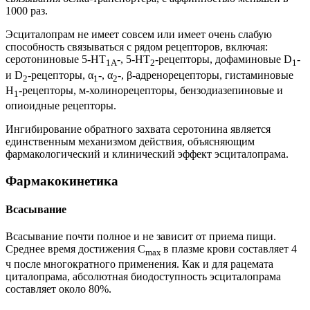
1000 раз.
Эсциталопрам не имеет совсем или имеет очень слабую
способность связываться с рядом рецепторов, включая:
серотониновые 5-HT
-, 5-НТ
-рецепторы, дофаминовые D
-
1A
2
1
и D
-рецепторы, α
-, α
-, β-адренорецепторы, гистаминовые
2
1
2
H
-рецепторы, м-холинорецепторы, бензодиазепиновые и
1
опиоидные рецепторы.
Ингибирование обратного захвата серотонина является
единственным механизмом действия, объясняющим
фармакологический и клинический эффект эсциталопрама.
Фармакокинетика
Всасывание
Всасывание почти полное и не зависит от приема пищи.
Среднее время достижения C
в плазме крови составляет 4
max
ч после многократного применения. Как и для рацемата
циталопрама, абсолютная биодоступность эсциталопрама
составляет около 80%.