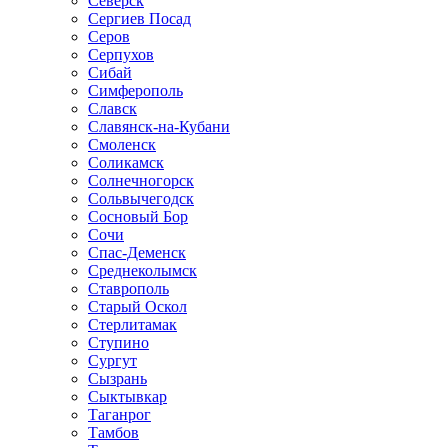
Северск
Сергиев Посад
Серов
Серпухов
Сибай
Симферополь
Славск
Славянск-на-Кубани
Смоленск
Соликамск
Солнечногорск
Сольвычегодск
Сосновый Бор
Сочи
Спас-Деменск
Среднеколымск
Ставрополь
Старый Оскол
Стерлитамак
Ступино
Сургут
Сызрань
Сыктывкар
Таганрог
Тамбов