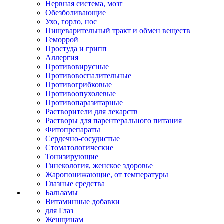
Нервная система, мозг
Обезболивающие
Ухо, горло, нос
Пищеварительный тракт и обмен веществ
Геморрой
Простуда и грипп
Аллергия
Противовирусные
Противовоспалительные
Противогрибковые
Противоопухолевые
Противопаразитарные
Растворители для лекарств
Растворы для парентерального питания
Фитопрепараты
Сердечно-сосудистые
Стоматологические
Тонизирующие
Гинекология, женское здоровье
Жаропонижающие, от температуры
Глазные средства
Бальзамы
Витаминные добавки
для Глаз
Женщинам