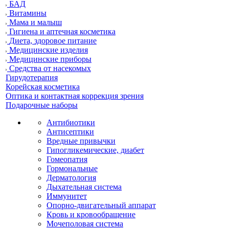
БАД
Витамины
Мама и малыш
Гигиена и аптечная косметика
Диета, здоровое питание
Медицинские изделия
Медицинские приборы
Средства от насекомых
Гирудотерапия
Корейская косметика
Оптика и контактная коррекция зрения
Подарочные наборы
Антибиотики
Антисептики
Вредные привычки
Гипогликемические, диабет
Гомеопатия
Гормональные
Дерматология
Дыхательная система
Иммунитет
Опорно-двигательный аппарат
Кровь и кровообращение
Мочеполовая система