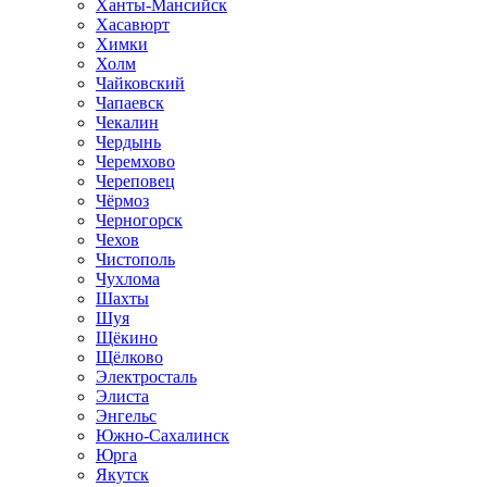
Ханты-Мансийск
Хасавюрт
Химки
Холм
Чайковский
Чапаевск
Чекалин
Чердынь
Черемхово
Череповец
Чёрмоз
Черногорск
Чехов
Чистополь
Чухлома
Шахты
Шуя
Щёкино
Щёлково
Электросталь
Элиста
Энгельс
Южно-Сахалинск
Юрга
Якутск