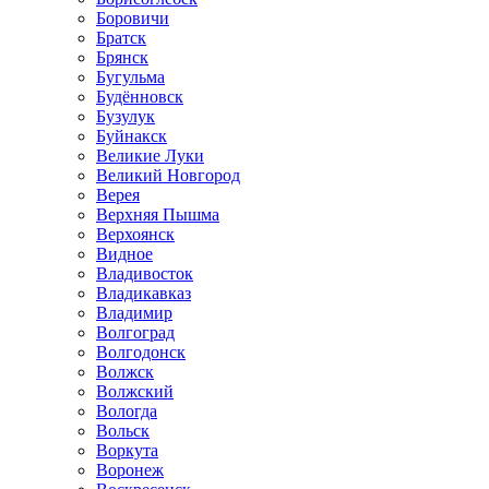
Боровичи
Братск
Брянск
Бугульма
Будённовск
Бузулук
Буйнакск
Великие Луки
Великий Новгород
Верея
Верхняя Пышма
Верхоянск
Видное
Владивосток
Владикавказ
Владимир
Волгоград
Волгодонск
Волжск
Волжский
Вологда
Вольск
Воркута
Воронеж