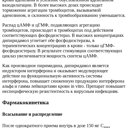
вазодилатации. В более высоких дозах происходит
торможение агрегации тромбоцитов, вызываемой
аденозином, и склонность к тромбообразованию уменьшается.
Распад цАМФ и цГМФ, подавляющих агрегацию
тромбоцитов, происходит в тромбоцитах под действием
соответствующих фосфодиэстераз. В высоких концентрациях
дипиридамол угнетает обе фосфодиэстеразы, в
терапевтических концентрациях в крови - только цГМФ-
фосфодиэстеразу. В результате стимуляции соответствующих
циклаз увеличивается мощность синтеза цАМФ.
Как производное пиримидина, дипиридамол является
индуктором интерферона и оказывает модулирующее
действие на функциональную активность системы
интерферона, повышает сниженную продукцию интерферона
альфа и гамма лейкоцитами крови in vitro. Препарат повышает
неспецифическую резистентность к вирусным инфекциям.
Фармакокинетика
Всасывание и распределение
После однократного приема внутрь в дозе 150 мг С
max