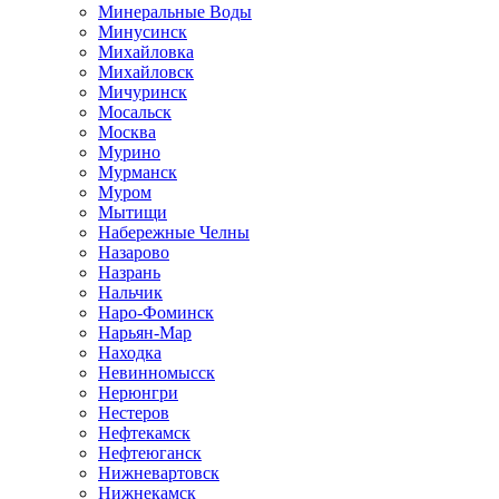
Минеральные Воды
Минусинск
Михайловка
Михайловск
Мичуринск
Мосальск
Москва
Мурино
Мурманск
Муром
Мытищи
Набережные Челны
Назарово
Назрань
Нальчик
Наро-Фоминск
Нарьян-Мар
Находка
Невинномысск
Нерюнгри
Нестеров
Нефтекамск
Нефтеюганск
Нижневартовск
Нижнекамск