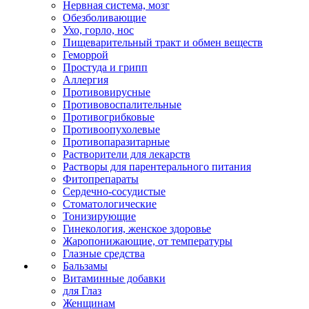
Нервная система, мозг
Обезболивающие
Ухо, горло, нос
Пищеварительный тракт и обмен веществ
Геморрой
Простуда и грипп
Аллергия
Противовирусные
Противовоспалительные
Противогрибковые
Противоопухолевые
Противопаразитарные
Растворители для лекарств
Растворы для парентерального питания
Фитопрепараты
Сердечно-сосудистые
Стоматологические
Тонизирующие
Гинекология, женское здоровье
Жаропонижающие, от температуры
Глазные средства
Бальзамы
Витаминные добавки
для Глаз
Женщинам