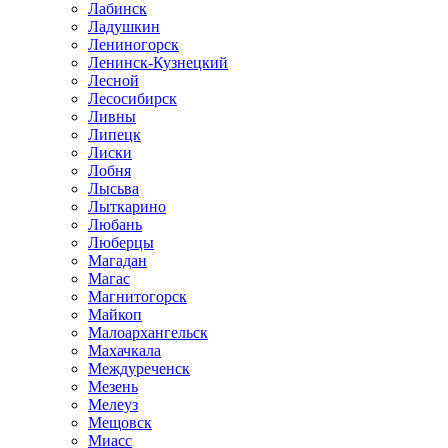
Лабинск
Ладушкин
Лениногорск
Ленинск-Кузнецкий
Лесной
Лесосибирск
Ливны
Липецк
Лиски
Лобня
Лысьва
Лыткарино
Любань
Люберцы
Магадан
Магас
Магнитогорск
Майкоп
Малоархангельск
Махачкала
Междуреченск
Мезень
Мелеуз
Мещовск
Миасс