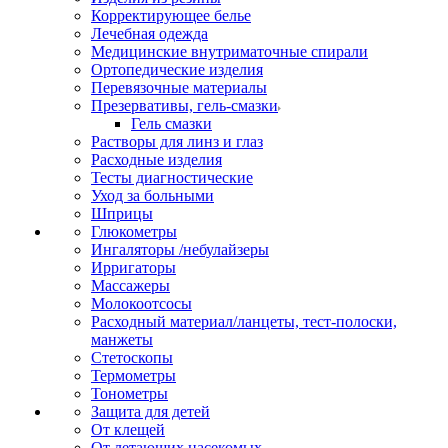
Корректирующее белье
Лечебная одежда
Медицинские внутриматочные спирали
Ортопедические изделия
Перевязочные материалы
Презервативы, гель-смазки
Гель смазки
Растворы для линз и глаз
Расходные изделия
Тесты диагностические
Уход за больными
Шприцы
Глюкометры
Ингаляторы /небулайзеры
Ирригаторы
Массажеры
Молокоотсосы
Расходный материал/ланцеты, тест-полоски,
манжеты
Стетоскопы
Термометры
Тонометры
Защита для детей
От клещей
От летающих насекомых