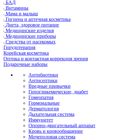
БАД
Витамины
Мама и малыш
Гигиена и аптечная косметика
Диета, здоровое питание
Медицинские изделия
Медицинские приборы
Средства от насекомых
Гирудотерапия
Корейская косметика
Оптика и контактная коррекция зрения
Подарочные наборы
Антибиотики
Антисептики
Вредные привычки
Гипогликемические, диабет
Гомеопатия
Гормональные
Дерматология
Дыхательная система
Иммунитет
Опорно-двигательный аппарат
Кровь и кровообращение
Мочеполовая система