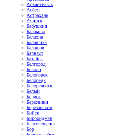
Архангельск
Асбест
Астрахань
Ачинск
Бабушкин
Балаково
Балахна
Балашиха
Балашов
Барнаул
Батайск
Белгород
Белово
Белогорск
Белорецк
Белореченск
Белый
Бердск
Березники
Берёзовский
Бийск
Биробиджан
Благовещенск
Бор
Борисоглебск