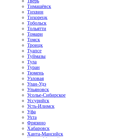
Тверь
Тимашёвск
Тихвин
Тихорецк
Тобольск
Тольятти
Томари
Томск
Троицк
Туапсе
Туймазы
Тула
Туран
Тюмень
Узловая
Улан-Удэ
Ульяновск
Усолье-Сибирское
Уссурийск
Усть-Илимск
Уфа
Ухта
Фрязино
Хабаровск
Ханта-Мансийск