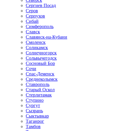
Северск
Сергиев Посад
Серов
Серпухов
Сибай
Симферополь
Славск
Славянск-на-Кубани
Смоленск
Соликамск
Солнечногорск
Сольвычегодск
Сосновый Бор
Сочи
Спас-Деменск
Среднеколымск
Ставрополь
Старый Оскол
Стерлитамак
Ступино
Сургут
Сызрань
Сыктывкар
Таганрог
Тамбов