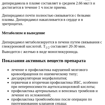
дипиридамола в плазме составляет в среднем 2.66 мкг/л и
достигается в течение 1 ч после приема.
Дипиридамол почти полностью связывается с белками
плазмы. Дипиридамол накапливается в сердце и в
эритроцитах.
Метаболизм и выведение
Дипиридамол метаболизируется в печени путем связывания с
глюкуроновой кислотой. T
составляет 20-30 мин.
1/2
Выводится с желчью в виде моноглюкуронида.
Показания активных веществ препарата
лечение и профилактика нарушений мозгового
кровообращения по ишемическому типу;
дисциркуляторная энцефалопатия;
первичная и вторичная профилактика ИБС, особенно
при непереносимости ацетилсалициловой кислоты;
профилактика артериальных и венозных тромбозов и
лечение их осложнений;
профилактика тромбоэмболии после операции по
протезированию клапанов сердца;