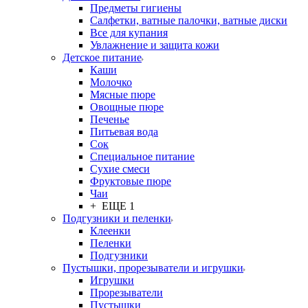
Предметы гигиены
Салфетки, ватные палочки, ватные диски
Все для купания
Увлажнение и защита кожи
Детское питание
Каши
Молочко
Мясные пюре
Овощные пюре
Печенье
Питьевая вода
Сок
Специальное питание
Сухие смеси
Фруктовые пюре
Чаи
+ ЕЩЕ 1
Подгузники и пеленки
Клеенки
Пеленки
Подгузники
Пустышки, прорезыватели и игрушки
Игрушки
Прорезыватели
Пустышки