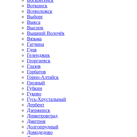
Воскресенск
Воткинск
Всеволожск
Выборг
Выкса
Высоцк
Вышний Волочёк
Вязьма
Гатчина
Гдов
Геленджик
Георгиевск
Глазов
Горбатов
Горно-Алтайск
Грозный
Губкин
Гуково
Гусь-Хрустальный
Дербент
Дзержинск
Димитровград
Дмитров
Долгопрудный
Домодедово