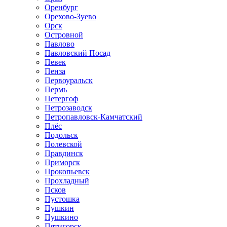
Оренбург
Орехово-Зуево
Орск
Островной
Павлово
Павловский Посад
Певек
Пенза
Первоуральск
Пермь
Петергоф
Петрозаводск
Петропавловск-Камчатский
Плёс
Подольск
Полевской
Правдинск
Приморск
Прокопьевск
Прохладный
Псков
Пустошка
Пушкин
Пушкино
Пятигорск