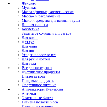
Женская
Мужская
Масла эфирные, косметические
Массаж и расслабление
Мыло и средства для ванны и душа
Личная гигиена
Косметика
Защита от солнца и для загара
Для волос
Для губ
Для лица
Для ног
Уход за полостью рта
Для рук и ногтей
Для тела
Все для похудения
Диетические продукты
Питьевая вода
Пищевые продукты
Спортивное питание
Аппликаторы Кузнецова
Аптечки
Эластичные бинты
Гигиена полости носа
Изделия из резины