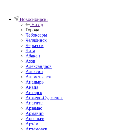
Новосибирск
Назад
Города
Чебоксары
Челябинск
Черкесск
Чита
Абакан
Азов
Александров
Алексин
Альметьевск
Анадырь
Анапа
Ангарск
Анжеро-Судженск
Апатиты
Арзамас
Армавир
Арсеньев
Артём
Артёмовск