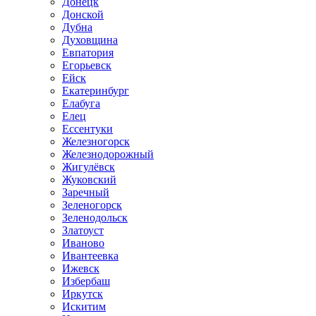
Донецк
Донской
Дубна
Духовщина
Евпатория
Егорьевск
Ейск
Екатеринбург
Елабуга
Елец
Ессентуки
Железногорск
Железнодорожный
Жигулёвск
Жуковский
Заречный
Зеленогорск
Зеленодольск
Златоуст
Иваново
Ивантеевка
Ижевск
Избербаш
Иркутск
Искитим