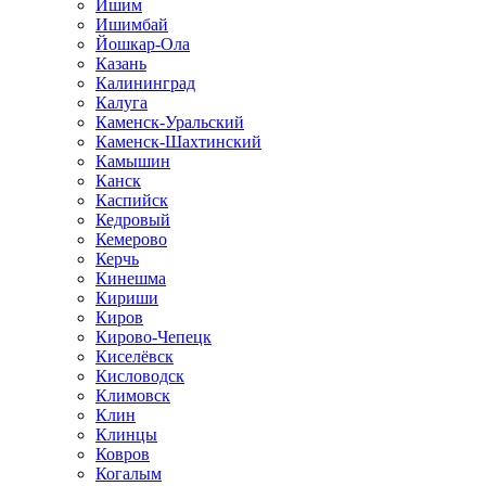
Ишим
Ишимбай
Йошкар-Ола
Казань
Калининград
Калуга
Каменск-Уральский
Каменск-Шахтинский
Камышин
Канск
Каспийск
Кедровый
Кемерово
Керчь
Кинешма
Кириши
Киров
Кирово-Чепецк
Киселёвск
Кисловодск
Климовск
Клин
Клинцы
Ковров
Когалым