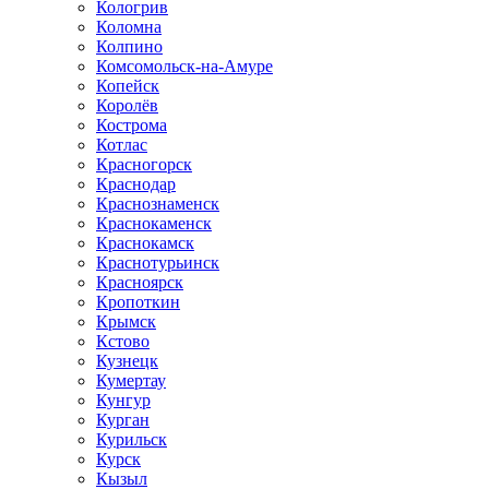
Кологрив
Коломна
Колпино
Комсомольск-на-Амуре
Копейск
Королёв
Кострома
Котлас
Красногорск
Краснодар
Краснознаменск
Краснокаменск
Краснокамск
Краснотурьинск
Красноярск
Кропоткин
Крымск
Кстово
Кузнецк
Кумертау
Кунгур
Курган
Курильск
Курск
Кызыл