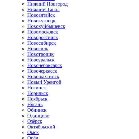
Нижний Новгород
Нижний Тагил
Новоалтайск
Новокузнецк
Новокуйбышевск
Новомосковск
Новороссийск
Новосибирск
Новосиль
Новотроицк
Новоуральск
Новочебоксарск
Новочеркасск
Новошахтинск
Новый Уренгой
Ногинск
Норильск
Ноябрьск
Нягань
Обнинск
Одинцово
Озёрск
Октябрьский
Омск
Орёл