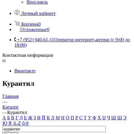
Ярославль
Личный кабинет
Корзина
0
Отложенные
0
+7 (952) 940-61-11
Оператор интернет-аптеки (с 9:00 до
18:00)
Контактная информация
Вконтакте
Курантил
Главная
—
Каталог
—
Курантил
А
Б
В
Г
Д
Е
Ж
З
И
Й
К
Л
М
Н
О
П
Р
С
Т
У
Ф
Х
Ц
Ч
Ш
Щ
Э
Ю
Я
A-Z
0-9