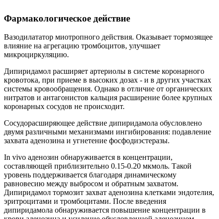
Фармакологическое действие
Вазодилататор миотропного действия. Оказывает тормозящее
влияние на агрегацию тромбоцитов, улучшает
микроциркуляцию.
Дипиридамол расширяет артериолы в системе коронарного
кровотока, при приеме в высоких дозах - и в других участках
системы кровообращения. Однако в отличие от органических
нитратов и антагонистов кальция расширение более крупных
коронарных сосудов не происходит.
Сосудорасширяющее действие дипиридамола обусловлено
двумя различными механизмами ингибирования: подавление
захвата аденозина и угнетение фосфодиэстеразы.
In vivo аденозин обнаруживается в концентрации,
составляющей приблизительно 0.15-0.20 мкмоль. Такой
уровень поддерживается благодаря динамическому
равновесию между выбросом и обратным захватом.
Дипиридамол тормозит захват аденозина клетками эндотелия,
эритроцитами и тромбоцитами. После введения
дипиридамола обнаруживается повышение концентрации в
крови аденозина и усиление обусловленной аденозином