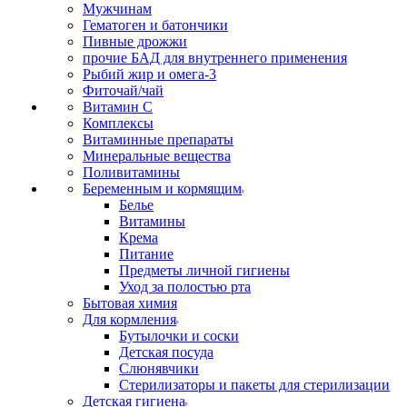
Мужчинам
Гематоген и батончики
Пивные дрожжи
прочие БАД для внутреннего применения
Рыбий жир и омега-3
Фиточай/чай
Витамин С
Комплексы
Витаминные препараты
Минеральные вещества
Поливитамины
Беременным и кормящим
Белье
Витамины
Крема
Питание
Предметы личной гигиены
Уход за полостью рта
Бытовая химия
Для кормления
Бутылочки и соски
Детская посуда
Слюнявчики
Стерилизаторы и пакеты для стерилизации
Детская гигиена