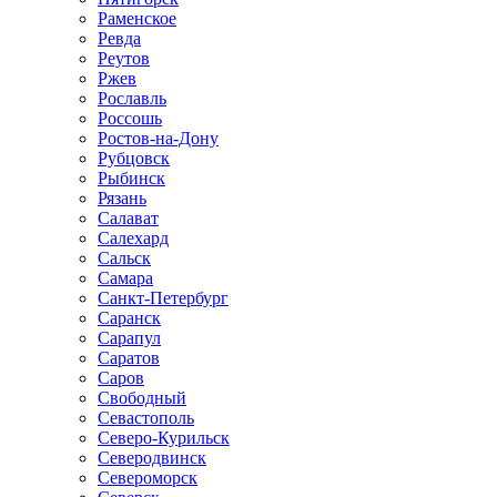
Раменское
Ревда
Реутов
Ржев
Рославль
Россошь
Ростов-на-Дону
Рубцовск
Рыбинск
Рязань
Салават
Салехард
Сальск
Самара
Санкт-Петербург
Саранск
Сарапул
Саратов
Саров
Свободный
Севастополь
Северо-Курильск
Северодвинск
Североморск