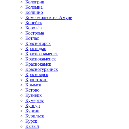
Кологрив
Коломна
Колпино
Комсомольск-на-Амуре
Копейск
Королёв
Кострома
Котлас
Красногорск
Краснодар
Краснознаменск
Краснокаменск
Краснокамск
Краснотурьинск
Красноярск
Кропоткин
Крымск
Кстово
Кузнецк
Кумертау
Кунгур
Курган
Курильск
Курск
Кызыл