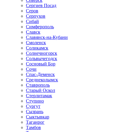
Северск
Сергиев Посад
Серов
Серпухов
Сибай
Симферополь
Славск
Славянск-на-Кубани
Смоленск
Соликамск
Солнечногорск
Сольвычегодск
Сосновый Бор
Сочи
Спас-Деменск
Среднеколымск
Ставрополь
Старый Оскол
Стерлитамак
Ступино
Сургут
Сызрань
Сыктывкар
Таганрог
Тамбов