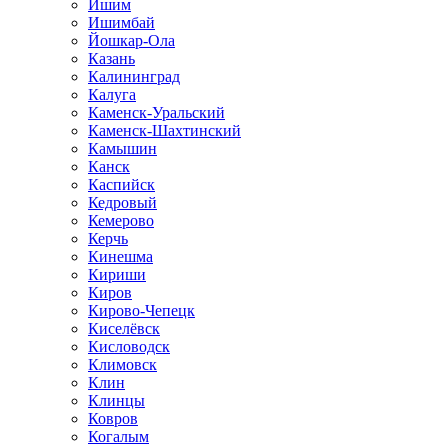
Ишим
Ишимбай
Йошкар-Ола
Казань
Калининград
Калуга
Каменск-Уральский
Каменск-Шахтинский
Камышин
Канск
Каспийск
Кедровый
Кемерово
Керчь
Кинешма
Кириши
Киров
Кирово-Чепецк
Киселёвск
Кисловодск
Климовск
Клин
Клинцы
Ковров
Когалым