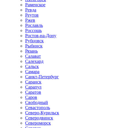
Раменское
Ревда
Реутов
Ржев
Рославль
Россошь
Ростов-на-Дону
Рубцовск
Рыбинск
Рязань
Салават
Салехард
Сальск
Самара
Санкт-Петербург
Саранск
Сарапул
Саратов
Саров
Свободный
Севастополь
Северо-Курильск
Северодвинск
Североморск