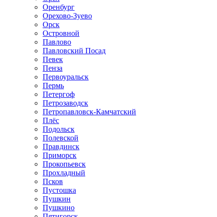
Оренбург
Орехово-Зуево
Орск
Островной
Павлово
Павловский Посад
Певек
Пенза
Первоуральск
Пермь
Петергоф
Петрозаводск
Петропавловск-Камчатский
Плёс
Подольск
Полевской
Правдинск
Приморск
Прокопьевск
Прохладный
Псков
Пустошка
Пушкин
Пушкино
Пятигорск