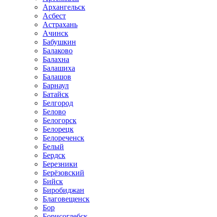
Архангельск
Асбест
Астрахань
Ачинск
Бабушкин
Балаково
Балахна
Балашиха
Балашов
Барнаул
Батайск
Белгород
Белово
Белогорск
Белорецк
Белореченск
Белый
Бердск
Березники
Берёзовский
Бийск
Биробиджан
Благовещенск
Бор
Борисоглебск