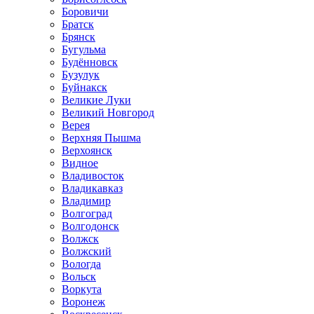
Боровичи
Братск
Брянск
Бугульма
Будённовск
Бузулук
Буйнакск
Великие Луки
Великий Новгород
Верея
Верхняя Пышма
Верхоянск
Видное
Владивосток
Владикавказ
Владимир
Волгоград
Волгодонск
Волжск
Волжский
Вологда
Вольск
Воркута
Воронеж