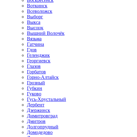
Воскресенск
Воткинск
Всеволожск
Выборг
Выкса
Высоцк
Вышний Волочёк
Вязьма
Гатчина
Гдов
Геленджик
Георгиевск
Глазов
Горбатов
Горно-Алтайск
Грозный
Губкин
Гуково
Гусь-Хрустальный
Дербент
Дзержинск
Димитровград
Дмитров
Долгопрудный
Домодедово