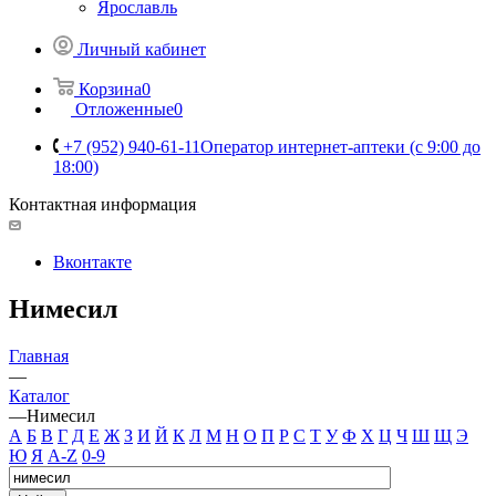
Ярославль
Личный кабинет
Корзина
0
Отложенные
0
+7 (952) 940-61-11
Оператор интернет-аптеки (с 9:00 до
18:00)
Контактная информация
Вконтакте
Нимесил
Главная
—
Каталог
—
Нимесил
А
Б
В
Г
Д
Е
Ж
З
И
Й
К
Л
М
Н
О
П
Р
С
Т
У
Ф
Х
Ц
Ч
Ш
Щ
Э
Ю
Я
A-Z
0-9