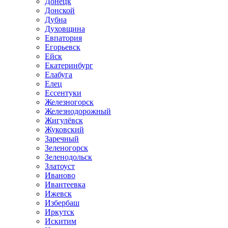
Донецк
Донской
Дубна
Духовщина
Евпатория
Егорьевск
Ейск
Екатеринбург
Елабуга
Елец
Ессентуки
Железногорск
Железнодорожный
Жигулёвск
Жуковский
Заречный
Зеленогорск
Зеленодольск
Златоуст
Иваново
Ивантеевка
Ижевск
Избербаш
Иркутск
Искитим