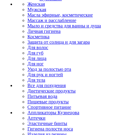
Женская
Мужская
Масла эфирные, косметические
Массаж и расслабление
Мыло и средства для ванны и душа
Личная гигиена
Косметика
Защита от солнца и для загара
Для волос
Для губ
Для лица
Для ног
Уход за полостью рта
Для рук и ногтей
Для тела
Все для похудения
Диетические продукты
Питьевая вода
Пищевые продукты
Спортивное питание
Аппликаторы Кузнецова
Аптечки
Эластичные бинты
Гигиена полости носа
Изделия из резины