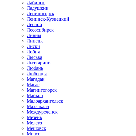
Лабинск
Ладушкин
Лениногорск
Ленинск-Кузнецкий
Лесной
Лесосибирск
Ливны
Липецк
Лиски
Лобня
Лысьва
Лыткарино
Любань
Люберцы
Магадан
Магас
Магнитогорск
Майкоп
Малоархангельск
Махачкала
Междуреченск
Мезень
Мелеуз
Мещовск
Миасс