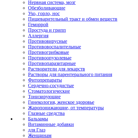
Нервная система, мозг
Обезболивающие
Ухо, горло, нос
Пищеварительный тракт и обмен веществ
Геморрой
Простуда и грипп
Аллергия
Противовирусные
Противовоспалительные
Противогрибковые
Противоопухолевые
Противопаразитарные
Растворители для лекарств
Растворы для парентерального питания
Фитопрепараты
Сердечно-сосудистые
Стоматологические
Тонизирующие
Гинекология, женское здоровье
Жаропонижающие, от температуры
Глазные средства
Бальзамы
Витаминные добавки
для Глаз
Женщинам