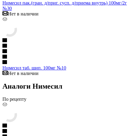
Нимесил пак.(гран. д/приг. сусп. д/приема внутрь) 100мг/2г
№30
Нет в наличии
Нимесил таб. шип. 100мг №10
Нет в наличии
Аналоги Нимесил
По рецепту