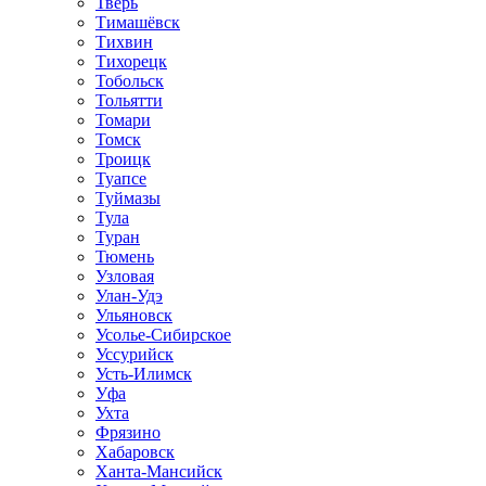
Тверь
Тимашёвск
Тихвин
Тихорецк
Тобольск
Тольятти
Томари
Томск
Троицк
Туапсе
Туймазы
Тула
Туран
Тюмень
Узловая
Улан-Удэ
Ульяновск
Усолье-Сибирское
Уссурийск
Усть-Илимск
Уфа
Ухта
Фрязино
Хабаровск
Ханта-Мансийск