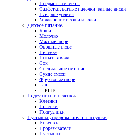
Предметы гигиены
Салфетки, ватные палочки, ватные диски
Все для купания
Увлажнение и защита кожи
Детское питание
Каши
Молочко
Мясные пюре
Овощные пюре
Печенье
Питьевая вода
Сок
Специальное питание
Сухие смеси
Фруктовые пюре
Чаи
+ ЕЩЕ 1
Подгузники и пеленки
Клеенки
Пеленки
Подгузники
Пустышки, прорезыватели и игрушки
Игрушки
Прорезыватели
Пустышки