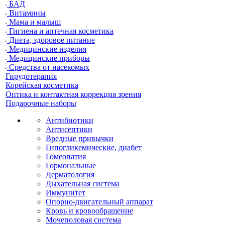
БАД
Витамины
Мама и малыш
Гигиена и аптечная косметика
Диета, здоровое питание
Медицинские изделия
Медицинские приборы
Средства от насекомых
Гирудотерапия
Корейская косметика
Оптика и контактная коррекция зрения
Подарочные наборы
Антибиотики
Антисептики
Вредные привычки
Гипогликемические, диабет
Гомеопатия
Гормональные
Дерматология
Дыхательная система
Иммунитет
Опорно-двигательный аппарат
Кровь и кровообращение
Мочеполовая система