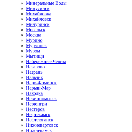
Минеральные Воды
Минусинск
Михайловка
Михайловск
Мичуринск
Мосальск
Москва
Мурино
Мурманск
Муром
Мытищи
Набережные Челны
Назарово
Назрань
Нальчик
Наро-Фоминск
Нарьян-Мар
Находка
Невинномысск
Нерюнгри
Нестеров
Нефтекамск
Нефтеюганск
Нижневартовск
Нижнекамск