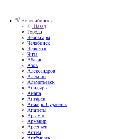
Новосибирск
Назад
Города
Чебоксары
Челябинск
Черкесск
Чита
Абакан
Азов
Александров
Алексин
Альметьевск
Анадырь
Анапа
Ангарск
Анжеро-Судженск
Апатиты
Арзамас
Армавир
Арсеньев
Артём
Артёмовск