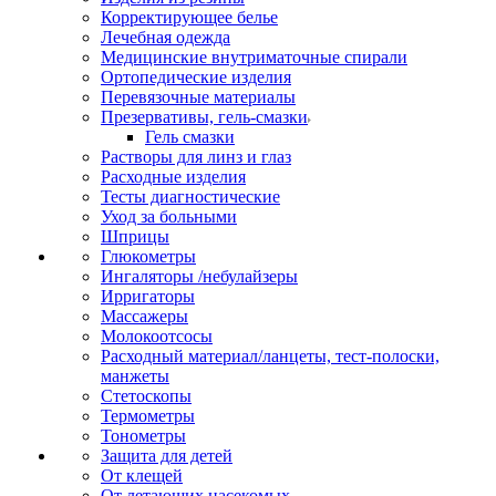
Корректирующее белье
Лечебная одежда
Медицинские внутриматочные спирали
Ортопедические изделия
Перевязочные материалы
Презервативы, гель-смазки
Гель смазки
Растворы для линз и глаз
Расходные изделия
Тесты диагностические
Уход за больными
Шприцы
Глюкометры
Ингаляторы /небулайзеры
Ирригаторы
Массажеры
Молокоотсосы
Расходный материал/ланцеты, тест-полоски,
манжеты
Стетоскопы
Термометры
Тонометры
Защита для детей
От клещей
От летающих насекомых