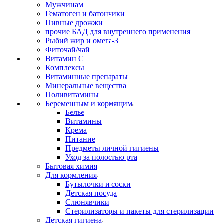
Мужчинам
Гематоген и батончики
Пивные дрожжи
прочие БАД для внутреннего применения
Рыбий жир и омега-3
Фиточай/чай
Витамин С
Комплексы
Витаминные препараты
Минеральные вещества
Поливитамины
Беременным и кормящим
Белье
Витамины
Крема
Питание
Предметы личной гигиены
Уход за полостью рта
Бытовая химия
Для кормления
Бутылочки и соски
Детская посуда
Слюнявчики
Стерилизаторы и пакеты для стерилизации
Детская гигиена