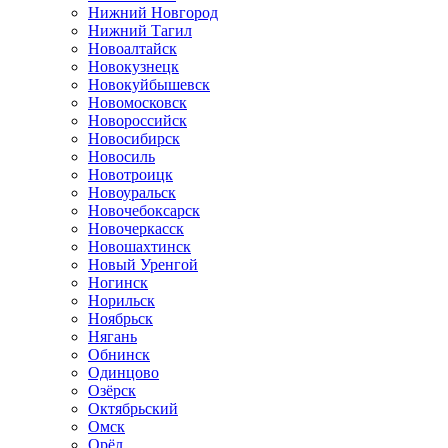
Нижний Новгород
Нижний Тагил
Новоалтайск
Новокузнецк
Новокуйбышевск
Новомосковск
Новороссийск
Новосибирск
Новосиль
Новотроицк
Новоуральск
Новочебоксарск
Новочеркасск
Новошахтинск
Новый Уренгой
Ногинск
Норильск
Ноябрьск
Нягань
Обнинск
Одинцово
Озёрск
Октябрьский
Омск
Орёл