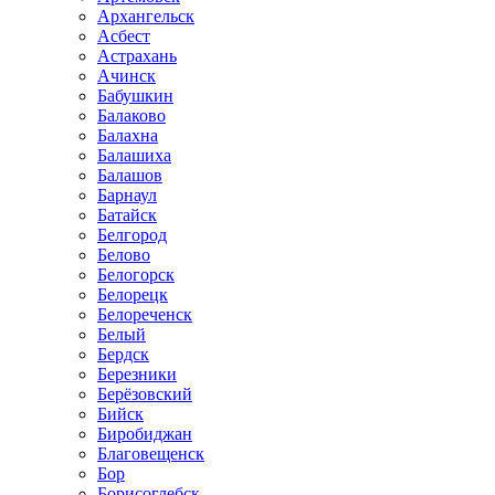
Архангельск
Асбест
Астрахань
Ачинск
Бабушкин
Балаково
Балахна
Балашиха
Балашов
Барнаул
Батайск
Белгород
Белово
Белогорск
Белорецк
Белореченск
Белый
Бердск
Березники
Берёзовский
Бийск
Биробиджан
Благовещенск
Бор
Борисоглебск