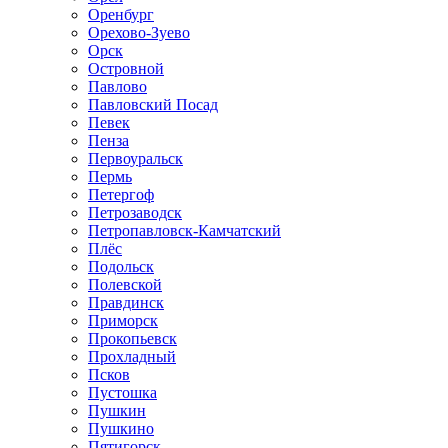
Оренбург
Орехово-Зуево
Орск
Островной
Павлово
Павловский Посад
Певек
Пенза
Первоуральск
Пермь
Петергоф
Петрозаводск
Петропавловск-Камчатский
Плёс
Подольск
Полевской
Правдинск
Приморск
Прокопьевск
Прохладный
Псков
Пустошка
Пушкин
Пушкино
Пятигорск