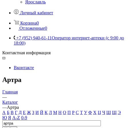
Ярославль
Личный кабинет
Корзина
0
Отложенные
0
+7 (952) 940-61-11
Оператор интернет-аптеки (с 9:00 до
18:00)
Контактная информация
Вконтакте
Артра
Главная
—
Каталог
—
Артра
А
Б
В
Г
Д
Е
Ж
З
И
Й
К
Л
М
Н
О
П
Р
С
Т
У
Ф
Х
Ц
Ч
Ш
Щ
Э
Ю
Я
A-Z
0-9