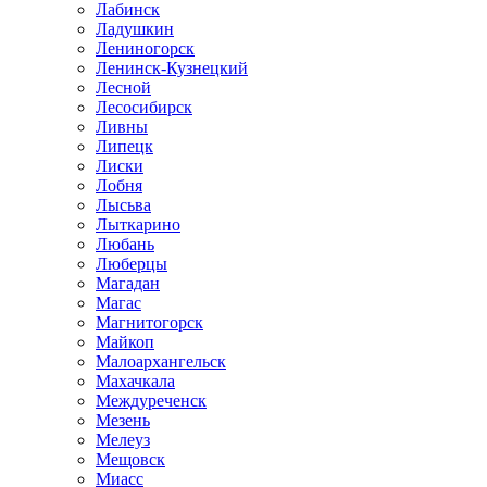
Лабинск
Ладушкин
Лениногорск
Ленинск-Кузнецкий
Лесной
Лесосибирск
Ливны
Липецк
Лиски
Лобня
Лысьва
Лыткарино
Любань
Люберцы
Магадан
Магас
Магнитогорск
Майкоп
Малоархангельск
Махачкала
Междуреченск
Мезень
Мелеуз
Мещовск
Миасс