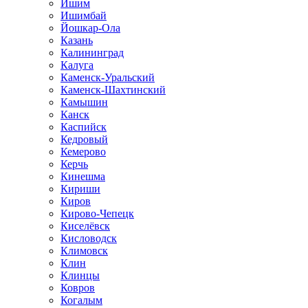
Ишим
Ишимбай
Йошкар-Ола
Казань
Калининград
Калуга
Каменск-Уральский
Каменск-Шахтинский
Камышин
Канск
Каспийск
Кедровый
Кемерово
Керчь
Кинешма
Кириши
Киров
Кирово-Чепецк
Киселёвск
Кисловодск
Климовск
Клин
Клинцы
Ковров
Когалым