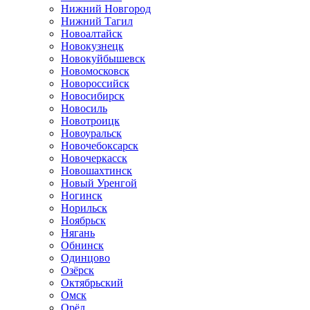
Нижний Новгород
Нижний Тагил
Новоалтайск
Новокузнецк
Новокуйбышевск
Новомосковск
Новороссийск
Новосибирск
Новосиль
Новотроицк
Новоуральск
Новочебоксарск
Новочеркасск
Новошахтинск
Новый Уренгой
Ногинск
Норильск
Ноябрьск
Нягань
Обнинск
Одинцово
Озёрск
Октябрьский
Омск
Орёл