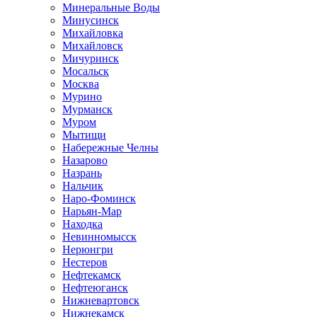
Минеральные Воды
Минусинск
Михайловка
Михайловск
Мичуринск
Мосальск
Москва
Мурино
Мурманск
Муром
Мытищи
Набережные Челны
Назарово
Назрань
Нальчик
Наро-Фоминск
Нарьян-Мар
Находка
Невинномысск
Нерюнгри
Нестеров
Нефтекамск
Нефтеюганск
Нижневартовск
Нижнекамск