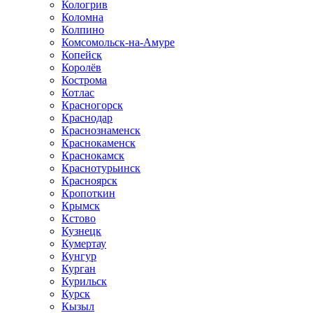
Кологрив
Коломна
Колпино
Комсомольск-на-Амуре
Копейск
Королёв
Кострома
Котлас
Красногорск
Краснодар
Краснознаменск
Краснокаменск
Краснокамск
Краснотурьинск
Красноярск
Кропоткин
Крымск
Кстово
Кузнецк
Кумертау
Кунгур
Курган
Курильск
Курск
Кызыл