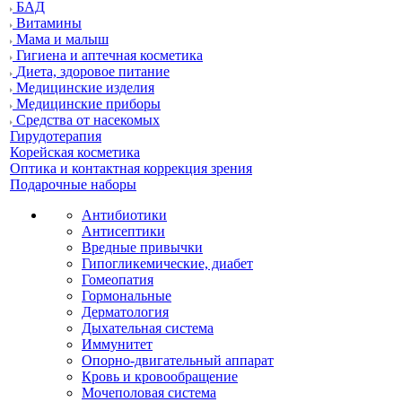
БАД
Витамины
Мама и малыш
Гигиена и аптечная косметика
Диета, здоровое питание
Медицинские изделия
Медицинские приборы
Средства от насекомых
Гирудотерапия
Корейская косметика
Оптика и контактная коррекция зрения
Подарочные наборы
Антибиотики
Антисептики
Вредные привычки
Гипогликемические, диабет
Гомеопатия
Гормональные
Дерматология
Дыхательная система
Иммунитет
Опорно-двигательный аппарат
Кровь и кровообращение
Мочеполовая система