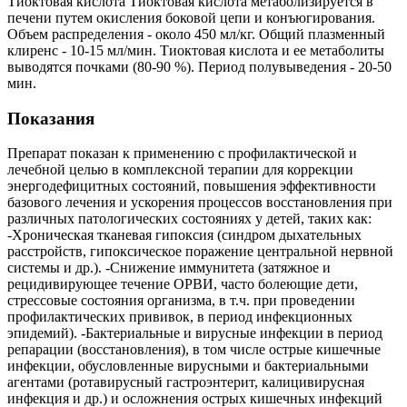
Тиоктовая кислота Тиоктовая кислота метаболизируется в
печени путем окисления боковой цепи и конъюгирования.
Объем распределения - около 450 мл/кг. Общий плазменный
клиренс - 10-15 мл/мин. Тиоктовая кислота и ее метаболиты
выводятся почками (80-90 %). Период полувыведения - 20-50
мин.
Показания
Препарат показан к применению с профилактической и
лечебной целью в комплексной терапии для коррекции
энергодефицитных состояний, повышения эффективности
базового лечения и ускорения процессов восстановления при
различных патологических состояниях у детей, таких как:
-Хроническая тканевая гипоксия (синдром дыхательных
расстройств, гипоксическое поражение центральной нервной
системы и др.). -Снижение иммунитета (затяжное и
рецидивирующее течение ОРВИ, часто болеющие дети,
стрессовые состояния организма, в т.ч. при проведении
профилактических прививок, в период инфекционных
эпидемий). -Бактериальные и вирусные инфекции в период
репарации (восстановления), в том числе острые кишечные
инфекции, обусловленные вирусными и бактериальными
агентами (ротавирусный гастроэнтерит, калицивирусная
инфекция и др.) и осложнения острых кишечных инфекций