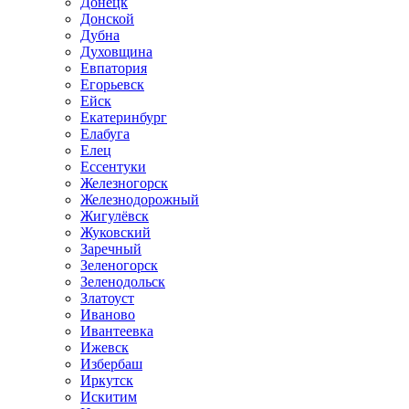
Донецк
Донской
Дубна
Духовщина
Евпатория
Егорьевск
Ейск
Екатеринбург
Елабуга
Елец
Ессентуки
Железногорск
Железнодорожный
Жигулёвск
Жуковский
Заречный
Зеленогорск
Зеленодольск
Златоуст
Иваново
Ивантеевка
Ижевск
Избербаш
Иркутск
Искитим