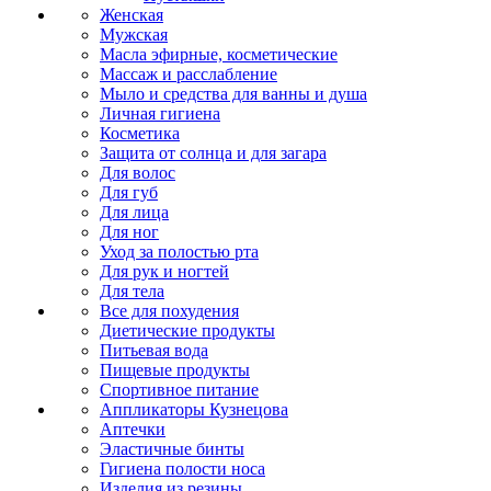
Женская
Мужская
Масла эфирные, косметические
Массаж и расслабление
Мыло и средства для ванны и душа
Личная гигиена
Косметика
Защита от солнца и для загара
Для волос
Для губ
Для лица
Для ног
Уход за полостью рта
Для рук и ногтей
Для тела
Все для похудения
Диетические продукты
Питьевая вода
Пищевые продукты
Спортивное питание
Аппликаторы Кузнецова
Аптечки
Эластичные бинты
Гигиена полости носа
Изделия из резины