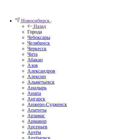
Новосибирск
Назад
Города
Чебоксары
Челябинск
Черкесск
Чита
Абакан
Азов
Александров
Алексин
Альметьевск
Анадырь
Анапа
Ангарск
Анжеро-Судженск
Апатиты
Арзамас
Армавир
Арсеньев
Артём
Артёмовск