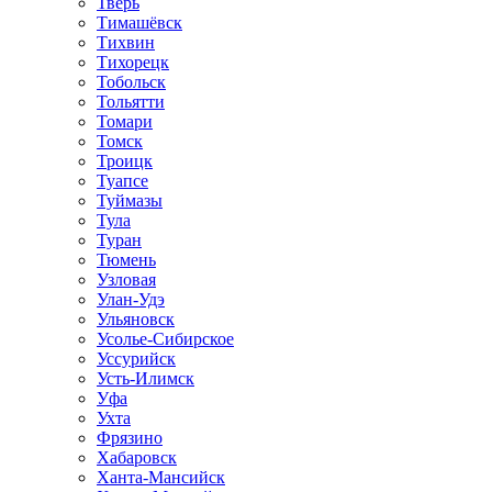
Тверь
Тимашёвск
Тихвин
Тихорецк
Тобольск
Тольятти
Томари
Томск
Троицк
Туапсе
Туймазы
Тула
Туран
Тюмень
Узловая
Улан-Удэ
Ульяновск
Усолье-Сибирское
Уссурийск
Усть-Илимск
Уфа
Ухта
Фрязино
Хабаровск
Ханта-Мансийск