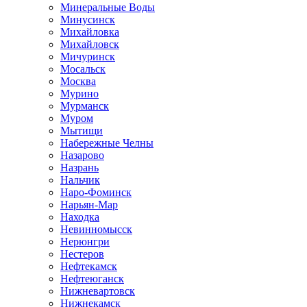
Минеральные Воды
Минусинск
Михайловка
Михайловск
Мичуринск
Мосальск
Москва
Мурино
Мурманск
Муром
Мытищи
Набережные Челны
Назарово
Назрань
Нальчик
Наро-Фоминск
Нарьян-Мар
Находка
Невинномысск
Нерюнгри
Нестеров
Нефтекамск
Нефтеюганск
Нижневартовск
Нижнекамск