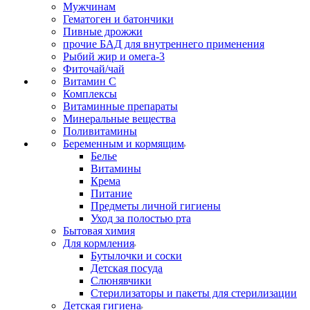
Мужчинам
Гематоген и батончики
Пивные дрожжи
прочие БАД для внутреннего применения
Рыбий жир и омега-3
Фиточай/чай
Витамин С
Комплексы
Витаминные препараты
Минеральные вещества
Поливитамины
Беременным и кормящим
Белье
Витамины
Крема
Питание
Предметы личной гигиены
Уход за полостью рта
Бытовая химия
Для кормления
Бутылочки и соски
Детская посуда
Слюнявчики
Стерилизаторы и пакеты для стерилизации
Детская гигиена