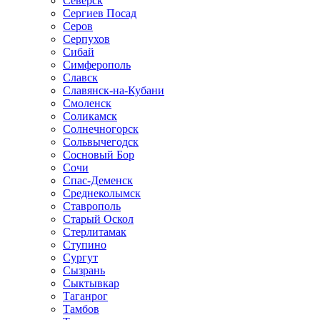
Северск
Сергиев Посад
Серов
Серпухов
Сибай
Симферополь
Славск
Славянск-на-Кубани
Смоленск
Соликамск
Солнечногорск
Сольвычегодск
Сосновый Бор
Сочи
Спас-Деменск
Среднеколымск
Ставрополь
Старый Оскол
Стерлитамак
Ступино
Сургут
Сызрань
Сыктывкар
Таганрог
Тамбов