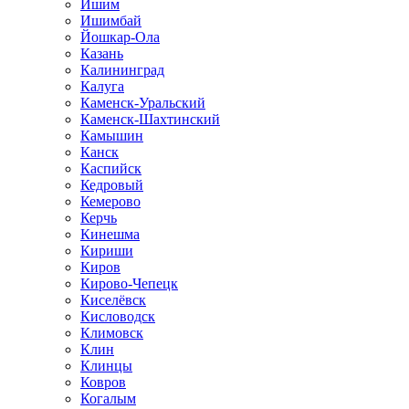
Ишим
Ишимбай
Йошкар-Ола
Казань
Калининград
Калуга
Каменск-Уральский
Каменск-Шахтинский
Камышин
Канск
Каспийск
Кедровый
Кемерово
Керчь
Кинешма
Кириши
Киров
Кирово-Чепецк
Киселёвск
Кисловодск
Климовск
Клин
Клинцы
Ковров
Когалым