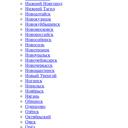
Нижний Новгород
Нижний Тагил
Новоалтайск
Новокузнецк
Новокуйбышевск
Новомосковск
Новороссийск
Новосибирск
Новосиль
Новотроицк
Новоуральск
Новочебоксарск
Новочеркасск
Новошахтинск
Новый Уренгой
Ногинск
Норильск
Ноябрьск
Нягань
Обнинск
Одинцово
Озёрск
Октябрьский
Омск
Орёл