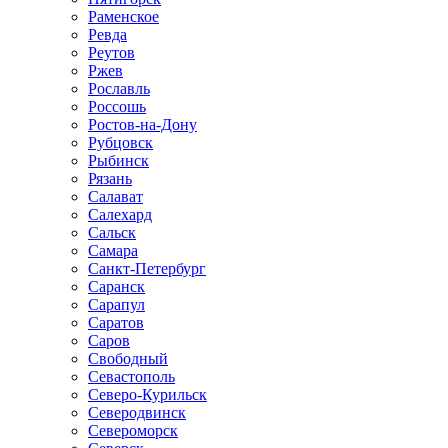
Раменское
Ревда
Реутов
Ржев
Рославль
Россошь
Ростов-на-Дону
Рубцовск
Рыбинск
Рязань
Салават
Салехард
Сальск
Самара
Санкт-Петербург
Саранск
Сарапул
Саратов
Саров
Свободный
Севастополь
Северо-Курильск
Северодвинск
Североморск