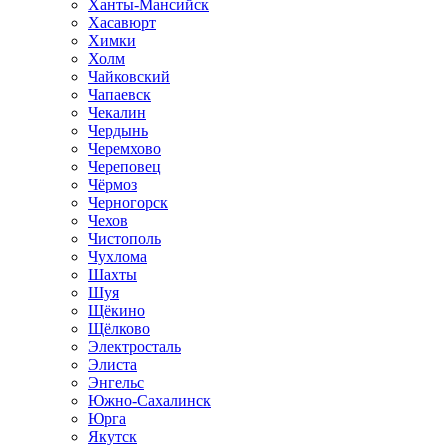
Ханты-Мансийск
Хасавюрт
Химки
Холм
Чайковский
Чапаевск
Чекалин
Чердынь
Черемхово
Череповец
Чёрмоз
Черногорск
Чехов
Чистополь
Чухлома
Шахты
Шуя
Щёкино
Щёлково
Электросталь
Элиста
Энгельс
Южно-Сахалинск
Юрга
Якутск