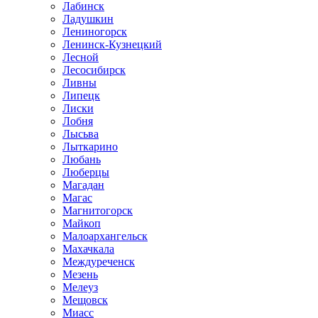
Лабинск
Ладушкин
Лениногорск
Ленинск-Кузнецкий
Лесной
Лесосибирск
Ливны
Липецк
Лиски
Лобня
Лысьва
Лыткарино
Любань
Люберцы
Магадан
Магас
Магнитогорск
Майкоп
Малоархангельск
Махачкала
Междуреченск
Мезень
Мелеуз
Мещовск
Миасс