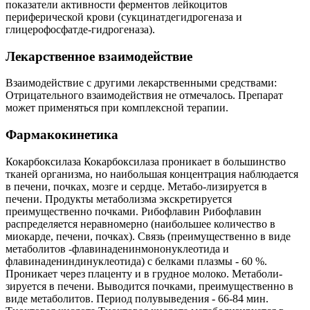
показатели активности ферментов лейкоцитов
периферической крови (сукцинатдегидрогеназа и
глицерофосфатде-гидрогеназа).
Лекарственное взаимодействие
Взаимодействие с другими лекарственными средствами:
Отрицательного взаимодействия не отмечалось. Препарат
может применяться при комплексной терапии.
Фармакокинетика
Кокарбоксилаза Кокарбоксилаза проникает в большинство
тканей организма, но наибольшая концентрация наблюдается
в печени, почках, мозге и сердце. Метабо-лизируется в
печени. Продукты метаболизма экскретируется
преимущественно почками. Рибофлавин Рибофлавин
распределяется неравномерно (наибольшее количество в
миокарде, печени, почках). Связь (преимущественно в виде
метаболитов -флавинаденинмононуклеотида и
флавинадениндинуклеотида) с белками плазмы - 60 %.
Проникает через плаценту и в грудное молоко. Метаболи-
зируется в печени. Выводится почками, преимущественно в
виде метаболитов. Период полувыведения - 66-84 мин.