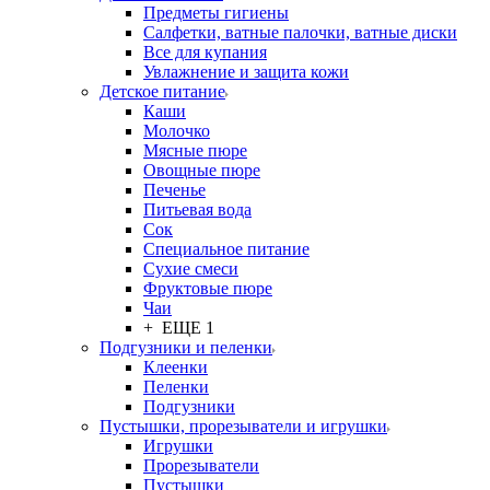
Предметы гигиены
Салфетки, ватные палочки, ватные диски
Все для купания
Увлажнение и защита кожи
Детское питание
Каши
Молочко
Мясные пюре
Овощные пюре
Печенье
Питьевая вода
Сок
Специальное питание
Сухие смеси
Фруктовые пюре
Чаи
+ ЕЩЕ 1
Подгузники и пеленки
Клеенки
Пеленки
Подгузники
Пустышки, прорезыватели и игрушки
Игрушки
Прорезыватели
Пустышки