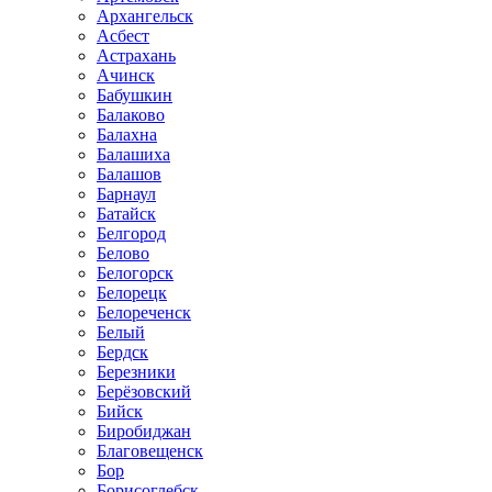
Архангельск
Асбест
Астрахань
Ачинск
Бабушкин
Балаково
Балахна
Балашиха
Балашов
Барнаул
Батайск
Белгород
Белово
Белогорск
Белорецк
Белореченск
Белый
Бердск
Березники
Берёзовский
Бийск
Биробиджан
Благовещенск
Бор
Борисоглебск