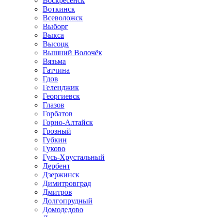
Воскресенск
Воткинск
Всеволожск
Выборг
Выкса
Высоцк
Вышний Волочёк
Вязьма
Гатчина
Гдов
Геленджик
Георгиевск
Глазов
Горбатов
Горно-Алтайск
Грозный
Губкин
Гуково
Гусь-Хрустальный
Дербент
Дзержинск
Димитровград
Дмитров
Долгопрудный
Домодедово