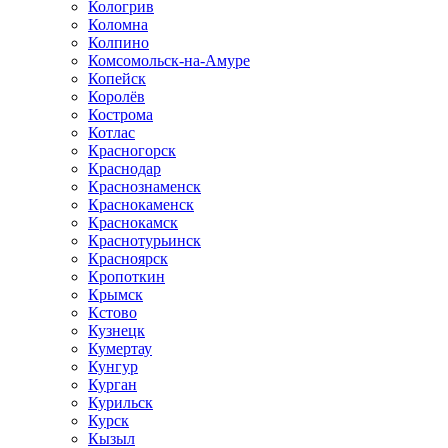
Кологрив
Коломна
Колпино
Комсомольск-на-Амуре
Копейск
Королёв
Кострома
Котлас
Красногорск
Краснодар
Краснознаменск
Краснокаменск
Краснокамск
Краснотурьинск
Красноярск
Кропоткин
Крымск
Кстово
Кузнецк
Кумертау
Кунгур
Курган
Курильск
Курск
Кызыл