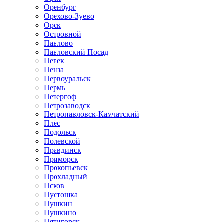
Оренбург
Орехово-Зуево
Орск
Островной
Павлово
Павловский Посад
Певек
Пенза
Первоуральск
Пермь
Петергоф
Петрозаводск
Петропавловск-Камчатский
Плёс
Подольск
Полевской
Правдинск
Приморск
Прокопьевск
Прохладный
Псков
Пустошка
Пушкин
Пушкино
Пятигорск