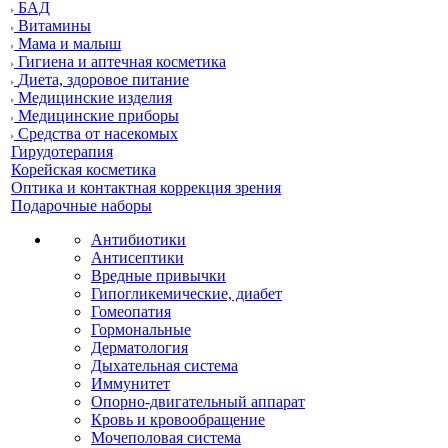
БАД
Витамины
Мама и малыш
Гигиена и аптечная косметика
Диета, здоровое питание
Медицинские изделия
Медицинские приборы
Средства от насекомых
Гирудотерапия
Корейская косметика
Оптика и контактная коррекция зрения
Подарочные наборы
Антибиотики
Антисептики
Вредные привычки
Гипогликемические, диабет
Гомеопатия
Гормональные
Дерматология
Дыхательная система
Иммунитет
Опорно-двигательный аппарат
Кровь и кровообращение
Мочеполовая система