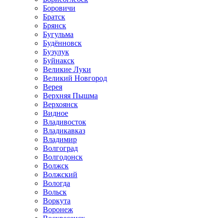
Боровичи
Братск
Брянск
Бугульма
Будённовск
Бузулук
Буйнакск
Великие Луки
Великий Новгород
Верея
Верхняя Пышма
Верхоянск
Видное
Владивосток
Владикавказ
Владимир
Волгоград
Волгодонск
Волжск
Волжский
Вологда
Вольск
Воркута
Воронеж