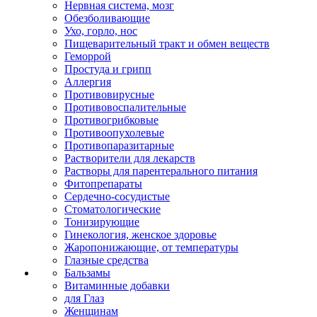
Нервная система, мозг
Обезболивающие
Ухо, горло, нос
Пищеварительный тракт и обмен веществ
Геморрой
Простуда и грипп
Аллергия
Противовирусные
Противовоспалительные
Противогрибковые
Противоопухолевые
Противопаразитарные
Растворители для лекарств
Растворы для парентерального питания
Фитопрепараты
Сердечно-сосудистые
Стоматологические
Тонизирующие
Гинекология, женское здоровье
Жаропонижающие, от температуры
Глазные средства
Бальзамы
Витаминные добавки
для Глаз
Женщинам