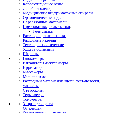
Корректирующее белье
Лечебная одежда
Медицинские внутриматочные спирали
Ортопедические изделия
Перевязочные материалы
Презервативы, гель-смазки
Гель смазки
Растворы для линз и глаз
Расходные изделия
Тесты диагностические
Уход за больными
Шприцы
Глюкометры
Ингаляторы /небулайзеры
Ирригаторы
Массажеры
Молокоотсосы
Расходный материал/ланцеты, тест-полоски,
манжеты
Стетоскопы
Термометры
Тонометры
Защита для детей
От клещей
От летающих насекомых