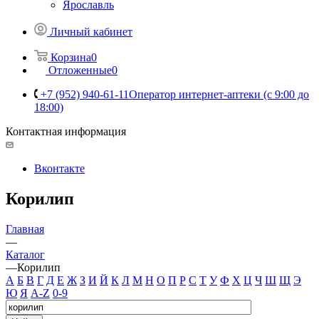
Ярославль
Личный кабинет
Корзина
0
Отложенные
0
+7 (952) 940-61-11
Оператор интернет-аптеки (с 9:00 до
18:00)
Контактная информация
Вконтакте
Корилип
Главная
—
Каталог
—
Корилип
А
Б
В
Г
Д
Е
Ж
З
И
Й
К
Л
М
Н
О
П
Р
С
Т
У
Ф
Х
Ц
Ч
Ш
Щ
Э
Ю
Я
A-Z
0-9