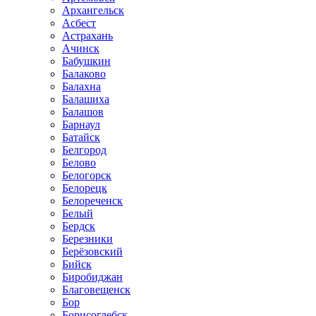
Архангельск
Асбест
Астрахань
Ачинск
Бабушкин
Балаково
Балахна
Балашиха
Балашов
Барнаул
Батайск
Белгород
Белово
Белогорск
Белорецк
Белореченск
Белый
Бердск
Березники
Берёзовский
Бийск
Биробиджан
Благовещенск
Бор
Борисоглебск