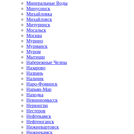
Минеральные Воды
Минусинск
Михайловка
Михайловск
Мичуринск
Мосальск
Москва
Мурино
Мурманск
Муром
Мытищи
Набережные Челны
Назарово
Назрань
Нальчик
Наро-Фоминск
Нарьян-Мар
Находка
Невинномысск
Нерюнгри
Нестеров
Нефтекамск
Нефтеюганск
Нижневартовск
Нижнекамск