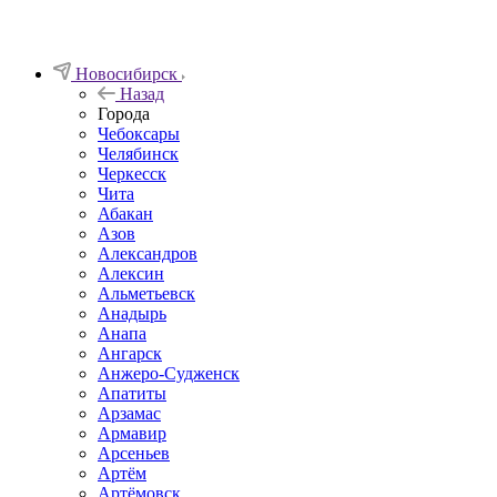
Новосибирск
Назад
Города
Чебоксары
Челябинск
Черкесск
Чита
Абакан
Азов
Александров
Алексин
Альметьевск
Анадырь
Анапа
Ангарск
Анжеро-Судженск
Апатиты
Арзамас
Армавир
Арсеньев
Артём
Артёмовск