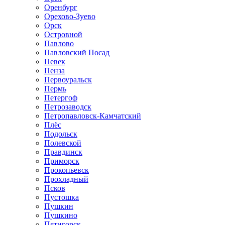
Оренбург
Орехово-Зуево
Орск
Островной
Павлово
Павловский Посад
Певек
Пенза
Первоуральск
Пермь
Петергоф
Петрозаводск
Петропавловск-Камчатский
Плёс
Подольск
Полевской
Правдинск
Приморск
Прокопьевск
Прохладный
Псков
Пустошка
Пушкин
Пушкино
Пятигорск