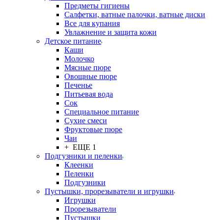
Предметы гигиены
Салфетки, ватные палочки, ватные диски
Все для купания
Увлажнение и защита кожи
Детское питание
Каши
Молочко
Мясные пюре
Овощные пюре
Печенье
Питьевая вода
Сок
Специальное питание
Сухие смеси
Фруктовые пюре
Чаи
+ ЕЩЕ 1
Подгузники и пеленки
Клеенки
Пеленки
Подгузники
Пустышки, прорезыватели и игрушки
Игрушки
Прорезыватели
Пустышки