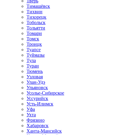
Тверь
Тимашёвск
Тихвин
Тихорецк
Тобольск
Тольятти
Томари
Томск
Троицк
Туапсе
Туймазы
Тула
Туран
Тюмень
Узловая
Улан-Удэ
Ульяновск
Усолье-Сибирское
Уссурийск
Усть-Илимск
Уфа
Ухта
Фрязино
Хабаровск
Ханта-Мансийск