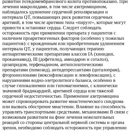
развитии псевдомембранозного колита противопоказано. При
лечении макролидами, в том числе азитромицином,
наблюдалось удлинение сердечной реполяризации и
интервала QT, повышающих риск развития сердечных
аритмий, в том числе аритмии типа «пируэт», которые могут
привести к остановке сердца. Следует соблюдать
осторожность при применении препарата у пациентов с
наличием проаритмогенных факторов (особенно у пожилых
пациентов): с врожденным или приобретенным удлинением
интервала QT, у пациентов, получающих терапию
антиаритмическими препаратами классов IA (хинидин,
прокаинамид), III (дофетилид, амиодарон и соталол),
цизапридом, терфенадином, антипсихотическими
препаратами (пимозид), антидепрессантами (циталопрам),
фторхинолонами (моксифлоксацин и левофлоксацин), с
нарушениями водно-элетролитного баланса, особенно в
случае гипокалиемии или гипомагниемии, с клинически
значимой брадикардией, аритмией сердца или тяжелой
сердечной недостаточностью. Применение азитромицина
может спровоцировать развитие миастенического синдрома
или вызвать обострение миастении. Влияние на способность
управлять транспортными средствами, механизмами В связи с
возможным развитием на фоне лечения нежелательных
реакций со стороны центральной нервной системы и органа
зрения, необходимо соблюдать осторожность при управлении