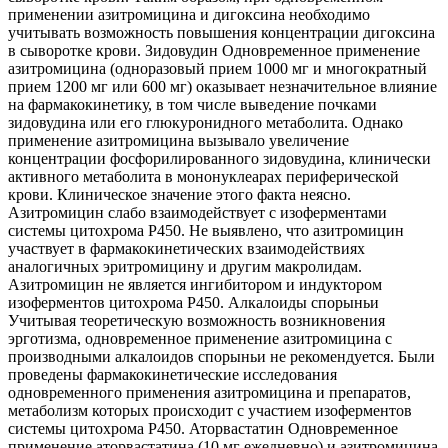
применении азитромицина и дигоксина необходимо
учитывать возможность повышения концентрации дигоксина
в сыворотке крови. Зидовудин Одновременное применение
азитромицина (одноразовый прием 1000 мг и многократный
прием 1200 мг или 600 мг) оказывает незначительное влияние
на фармакокинетику, в том числе выведение почками
зидовудина или его глюкуронидного метаболита. Однако
применение азитромицина вызывало увеличение
концентрации фосфорилированного зидовудина, клинически
активного метаболита в мононуклеарах периферической
крови. Клиническое значение этого факта неясно.
Азитромицин слабо взаимодействует с изоферментами
системы цитохрома Р450. Не выявлено, что азитромицин
участвует в фармакокинетических взаимодействиях
аналогичных эритромицину и другим макролидам.
Азитромицин не является ингибитором и индуктором
изоферментов цитохрома Р450. Алкалоиды спорыньи
Учитывая теоретическую возможность возникновения
эрготизма, одновременное применение азитромицина с
производными алкалоидов спорыньи не рекомендуется. Были
проведены фармакокинетические исследования
одновременного применения азитромицина и препаратов,
метаболизм которых происходит с участием изоферментов
системы цитохрома Р450. Аторвастатин Одновременное
применение аторвастатина (10 мг ежедневно) и азитромицина