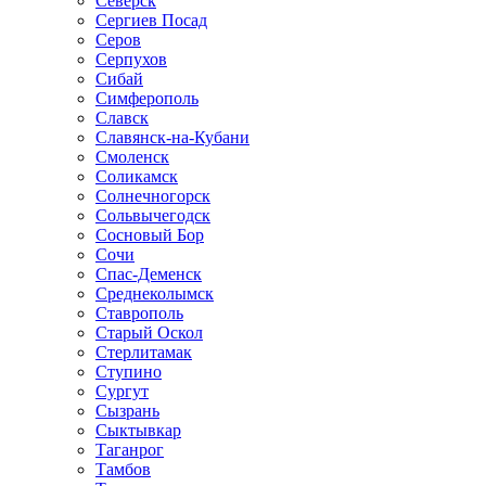
Северск
Сергиев Посад
Серов
Серпухов
Сибай
Симферополь
Славск
Славянск-на-Кубани
Смоленск
Соликамск
Солнечногорск
Сольвычегодск
Сосновый Бор
Сочи
Спас-Деменск
Среднеколымск
Ставрополь
Старый Оскол
Стерлитамак
Ступино
Сургут
Сызрань
Сыктывкар
Таганрог
Тамбов