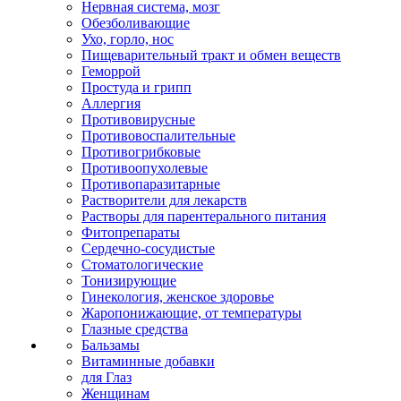
Нервная система, мозг
Обезболивающие
Ухо, горло, нос
Пищеварительный тракт и обмен веществ
Геморрой
Простуда и грипп
Аллергия
Противовирусные
Противовоспалительные
Противогрибковые
Противоопухолевые
Противопаразитарные
Растворители для лекарств
Растворы для парентерального питания
Фитопрепараты
Сердечно-сосудистые
Стоматологические
Тонизирующие
Гинекология, женское здоровье
Жаропонижающие, от температуры
Глазные средства
Бальзамы
Витаминные добавки
для Глаз
Женщинам