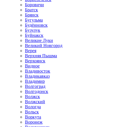
Боровичи
Братск
Брянск
Бугульма
Будённовск
Бузулук
Буйнакск
Великие Луки
Великий Новгород
Верея
Верхняя Пышма
Верхоянск
Видное
Владивосток
Владикавказ
Владимир
Волгоград
Волгодонск
Волжск
Волжский
Вологда
Вольск
Воркута
Воронеж