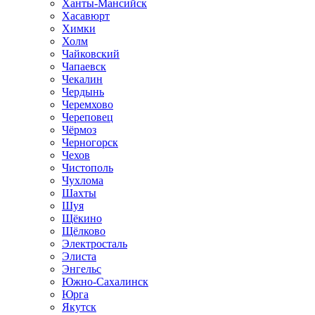
Ханты-Мансийск
Хасавюрт
Химки
Холм
Чайковский
Чапаевск
Чекалин
Чердынь
Черемхово
Череповец
Чёрмоз
Черногорск
Чехов
Чистополь
Чухлома
Шахты
Шуя
Щёкино
Щёлково
Электросталь
Элиста
Энгельс
Южно-Сахалинск
Юрга
Якутск