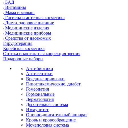
БАД
Витамины
Мама и малыш
Гигиена и аптечная косметика
Диета, здоровое питание
Медицинские изделия
Медицинские приборы
Средства от насекомых
Гирудотерапия
Корейская косметика
Оптика и контактная коррекция зрения
Подарочные наборы
Антибиотики
Антисептики
Вредные привычки
Гипогликемические, диабет
Гомеопатия
Гормональные
Дерматология
Дыхательная система
Иммунитет
Опорно-двигательный аппарат
Кровь и кровообращение
Мочеполовая система