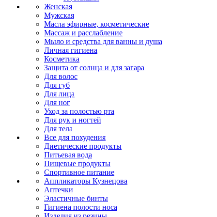
Женская
Мужская
Масла эфирные, косметические
Массаж и расслабление
Мыло и средства для ванны и душа
Личная гигиена
Косметика
Защита от солнца и для загара
Для волос
Для губ
Для лица
Для ног
Уход за полостью рта
Для рук и ногтей
Для тела
Все для похудения
Диетические продукты
Питьевая вода
Пищевые продукты
Спортивное питание
Аппликаторы Кузнецова
Аптечки
Эластичные бинты
Гигиена полости носа
Изделия из резины