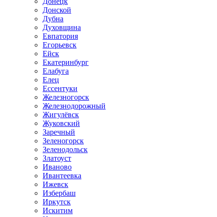
Донецк
Донской
Дубна
Духовщина
Евпатория
Егорьевск
Ейск
Екатеринбург
Елабуга
Елец
Ессентуки
Железногорск
Железнодорожный
Жигулёвск
Жуковский
Заречный
Зеленогорск
Зеленодольск
Златоуст
Иваново
Ивантеевка
Ижевск
Избербаш
Иркутск
Искитим