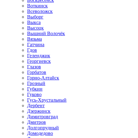
Воскресенск
Воткинск
Всеволожск
Выборг
Выкса
Высоцк
Вышний Волочёк
Вязьма
Гатчина
Гдов
Геленджик
Георгиевск
Глазов
Горбатов
Горно-Алтайск
Грозный
Губкин
Гуково
Гусь-Хрустальный
Дербент
Дзержинск
Димитровград
Дмитров
Долгопрудный
Домодедово