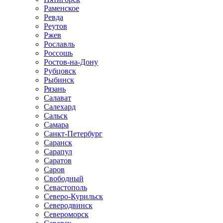
Раменское
Ревда
Реутов
Ржев
Рославль
Россошь
Ростов-на-Дону
Рубцовск
Рыбинск
Рязань
Салават
Салехард
Сальск
Самара
Санкт-Петербург
Саранск
Сарапул
Саратов
Саров
Свободный
Севастополь
Северо-Курильск
Северодвинск
Североморск