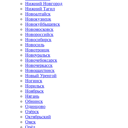
Нижний Новгород
Нижний Тагил
Новоалтайск
Новокузнецк
Новокуйбышевск
Новомосковск
Новороссийск
Новосибирск
Новосиль
Новотроицк
Новоуральск
Новочебоксарск
Новочеркасск
Новошахтинск
Новый Уренгой
Ногинск
Норильск
Ноябрьск
Нягань
Обнинск
Одинцово
Озёрск
Октябрьский
Омск
Орёл