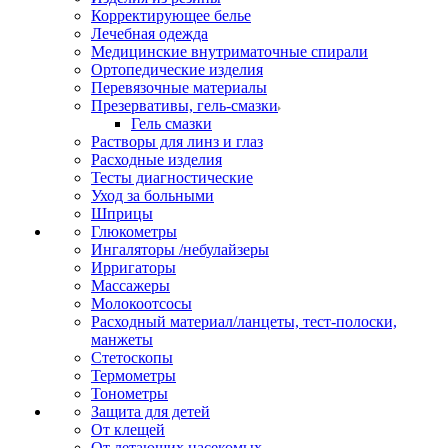
Корректирующее белье
Лечебная одежда
Медицинские внутриматочные спирали
Ортопедические изделия
Перевязочные материалы
Презервативы, гель-смазки
Гель смазки
Растворы для линз и глаз
Расходные изделия
Тесты диагностические
Уход за больными
Шприцы
Глюкометры
Ингаляторы /небулайзеры
Ирригаторы
Массажеры
Молокоотсосы
Расходный материал/ланцеты, тест-полоски,
манжеты
Стетоскопы
Термометры
Тонометры
Защита для детей
От клещей
От летающих насекомых