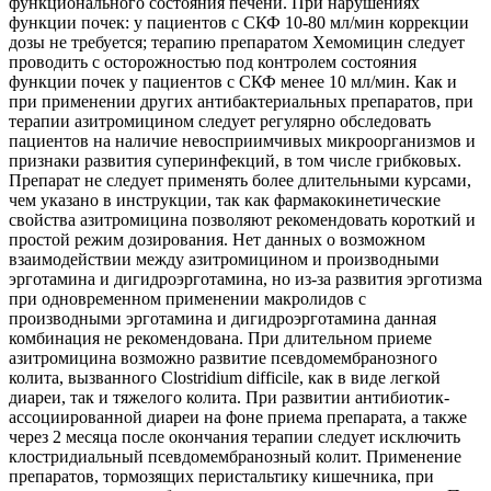
функционального состояния печени. При нарушениях
функции почек: у пациентов с СКФ 10-80 мл/мин коррекции
дозы не требуется; терапию препаратом Хемомицин следует
проводить с осторожностью под контролем состояния
функции почек у пациентов с СКФ менее 10 мл/мин. Как и
при применении других антибактериальных препаратов, при
терапии азитромицином следует регулярно обследовать
пациентов на наличие невосприимчивых микроорганизмов и
признаки развития суперинфекций, в том числе грибковых.
Препарат не следует применять более длительными курсами,
чем указано в инструкции, так как фармакокинетические
свойства азитромицина позволяют рекомендовать короткий и
простой режим дозирования. Нет данных о возможном
взаимодействии между азитромицином и производными
эрготамина и дигидроэрготамина, но из-за развития эрготизма
при одновременном применении макролидов с
производными эрготамина и дигидроэрготамина данная
комбинация не рекомендована. При длительном приеме
азитромицина возможно развитие псевдомембранозного
колита, вызванного Clostridium difficile, как в виде легкой
диареи, так и тяжелого колита. При развитии антибиотик-
ассоциированной диареи на фоне приема препарата, а также
через 2 месяца после окончания терапии следует исключить
клостридиальный псевдомембранозный колит. Применение
препаратов, тормозящих перистальтику кишечника, при