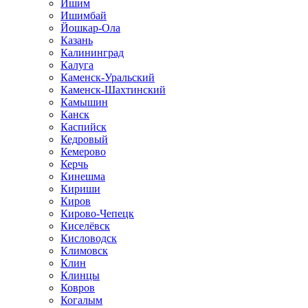
Ишим
Ишимбай
Йошкар-Ола
Казань
Калининград
Калуга
Каменск-Уральский
Каменск-Шахтинский
Камышин
Канск
Каспийск
Кедровый
Кемерово
Керчь
Кинешма
Кириши
Киров
Кирово-Чепецк
Киселёвск
Кисловодск
Климовск
Клин
Клинцы
Ковров
Когалым