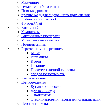
Мужчинам
Гематоген и батончики
Пивные дрожжи
прочие БАД для внутреннего применения
Рыбий жир и омега-3
Фиточай/чай
Витамин С
Комплексы
Витаминные препараты
Минеральные вещества
Поливитамины
Беременным и кормящим
Белье
Витамины
Крема
Питание
Предметы личной гигиены
Уход за полостью рта
Бытовая химия
Для кормления
Бутылочки и соски
Детская посуда
Слюнявчики
Стерилизаторы и пакеты для стерилизации
Детская гигиена