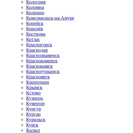
Кологрив
Коломна
Колпино
Комсомольск-на-Амуре
Копейск
Королёв
Кострома
Котлас
Красногорск
Краснодар
Краснознаменск
Краснокаменск
Краснокамск
Краснотурьинск
Красноярск
Кропоткин
Крымск
Кстово
Кузнецк
Кумертау
Кунгур
Курган
Курильск
Курск
Кызыл