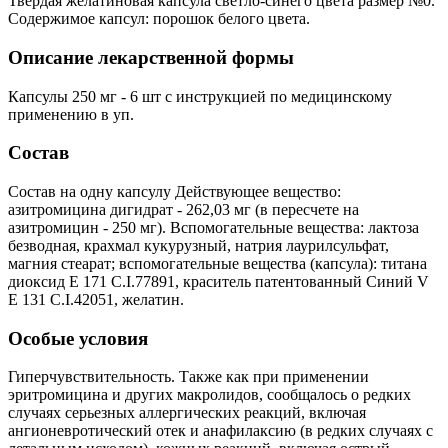
Твердая желатиновая капсула светло-синего цвета размер №0.
Содержимое капсул: порошок белого цвета.
Описание лекарственной формы
Капсулы 250 мг - 6 шт с инструкцией по медицинскому
применению в уп.
Состав
Состав на одну капсулу Действующее вещество:
азитромицина дигидрат - 262,03 мг (в пересчете на
азитромицин - 250 мг). Вспомогательные вещества: лактоза
безводная, крахмал кукурузный, натрия лаурилсульфат,
магния стеарат; вспомогательные вещества (капсула): титана
диоксид Е 171 C.I.77891, краситель патентованный Синий V
E 131 C.I.42051, желатин.
Особые условия
Гиперчувствительность. Также как при применении
эритромицина и других макролидов, сообщалось о редких
случаях серьезных аллергических реакций, включая
ангионевротический отек и анафилаксию (в редких случаях с