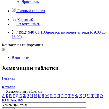
Ярославль
Личный кабинет
Корзина
0
Отложенные
0
+7 (952) 940-61-11
Оператор интернет-аптеки (с 9:00 до
18:00)
Контактная информация
Вконтакте
Хемомицин таблетки
Главная
—
Каталог
—
Хемомицин таблетки
А
Б
В
Г
Д
Е
Ж
З
И
Й
К
Л
М
Н
О
П
Р
С
Т
У
Ф
Х
Ц
Ч
Ш
Щ
Э
Ю
Я
A-Z
0-9