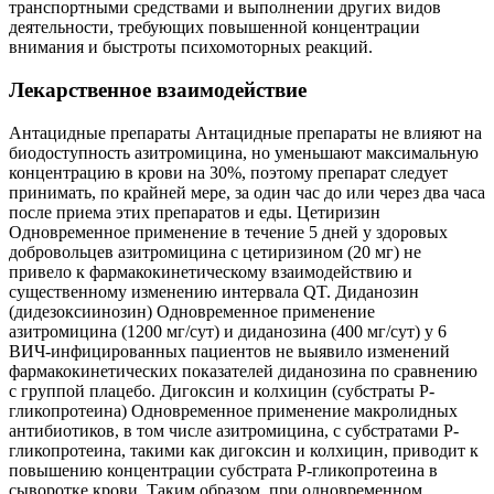
транспортными средствами и выполнении других видов
деятельности, требующих повышенной концентрации
внимания и быстроты психомоторных реакций.
Лекарственное взаимодействие
Антацидные препараты Антацидные препараты не влияют на
биодоступность азитромицина, но уменьшают максимальную
концентрацию в крови на 30%, поэтому препарат следует
принимать, по крайней мере, за один час до или через два часа
после приема этих препаратов и еды. Цетиризин
Одновременное применение в течение 5 дней у здоровых
добровольцев азитромицина с цетиризином (20 мг) не
привело к фармакокинетическому взаимодействию и
существенному изменению интервала QT. Диданозин
(дидезоксиинозин) Одновременное применение
азитромицина (1200 мг/сут) и диданозина (400 мг/сут) у 6
ВИЧ-инфицированных пациентов не выявило изменений
фармакокинетических показателей диданозина по сравнению
с группой плацебо. Дигоксин и колхицин (субстраты Р-
гликопротеина) Одновременное применение макролидных
антибиотиков, в том числе азитромицина, с субстратами Р-
гликопротеина, такими как дигоксин и колхицин, приводит к
повышению концентрации субстрата Р-гликопротеина в
сыворотке крови. Таким образом, при одновременном