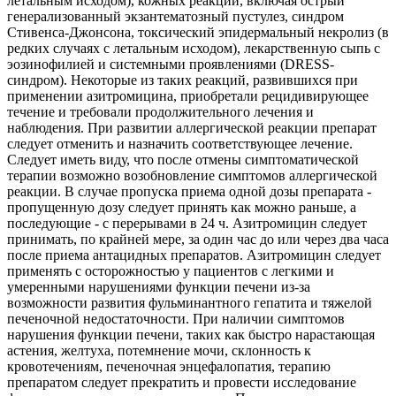
летальным исходом), кожных реакций, включая острый
генерализованный экзантематозный пустулез, синдром
Стивенса-Джонсона, токсический эпидермальный некролиз (в
редких случаях с летальным исходом), лекарственную сыпь с
эозинофилией и системными проявлениями (DRESS-
синдром). Некоторые из таких реакций, развившихся при
применении азитромицина, приобретали рецидивирующее
течение и требовали продолжительного лечения и
наблюдения. При развитии аллергической реакции препарат
следует отменить и назначить соответствующее лечение.
Следует иметь виду, что после отмены симптоматической
терапии возможно возобновление симптомов аллергической
реакции. В случае пропуска приема одной дозы препарата -
пропущенную дозу следует принять как можно раньше, а
последующие - с перерывами в 24 ч. Азитромицин следует
принимать, по крайней мере, за один час до или через два часа
после приема антацидных препаратов. Азитромицин следует
применять с осторожностью у пациентов с легкими и
умеренными нарушениями функции печени из-за
возможности развития фульминантного гепатита и тяжелой
печеночной недостаточности. При наличии симптомов
нарушения функции печени, таких как быстро нарастающая
астения, желтуха, потемнение мочи, склонность к
кровотечениям, печеночная энцефалопатия, терапию
препаратом следует прекратить и провести исследование