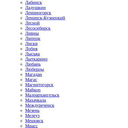
Лабинск
Ладушкин
Лениногорск
Ленинск-Кузнецкий
Лесной
Лесосибирск
Ливны
Липецк
Лиски
Лобня
Лысьва
Лыткарино
Любань
Люберцы
Магадан
Магас
Магнитогорск
Майкоп
Малоархангельск
Махачкала
Междуреченск
Мезень
Мелеуз
Мещовск
Миасс