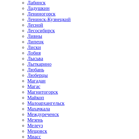
Лабинск
Ладушкин
Лениногорск
Ленинск-Кузнецкий
Лесной
Лесосибирск
Ливны
Липецк
Лиски
Лобня
Лысьва
Лыткарино
Любань
Люберцы
Магадан
Магас
Магнитогорск
Майкоп
Малоархангельск
Махачкала
Междуреченск
Мезень
Мелеуз
Мещовск
Миасс