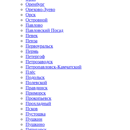
Оренбург
Орехово-Зуево
Орск
Островной
Павлово
Павловский Посад
Певек
Пенза
Первоуральск
Пермь
Петергоф
Петрозаводск
Петропавловск-Камчатский
Плёс
Подольск
Полевской
Правдинск
Приморск
Прокопьевск
Прохладный
Псков
Пустошка
Пушкин
Пушкино
Пятигорск