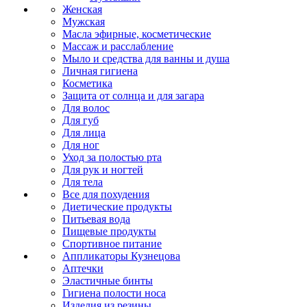
Женская
Мужская
Масла эфирные, косметические
Массаж и расслабление
Мыло и средства для ванны и душа
Личная гигиена
Косметика
Защита от солнца и для загара
Для волос
Для губ
Для лица
Для ног
Уход за полостью рта
Для рук и ногтей
Для тела
Все для похудения
Диетические продукты
Питьевая вода
Пищевые продукты
Спортивное питание
Аппликаторы Кузнецова
Аптечки
Эластичные бинты
Гигиена полости носа
Изделия из резины