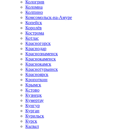
Кологрив
Коломна
Колпино
Комсомольск-на-Амуре
Копейск
Королёв
Кострома
Котлас
Красногорск
Краснодар
Краснознаменск
Краснокаменск
Краснокамск
Краснотурьинск
Красноярск
Кропоткин
Крымск
Кстово
Кузнецк
Кумертау
Кунгур
Курган
Курильск
Курск
Кызыл