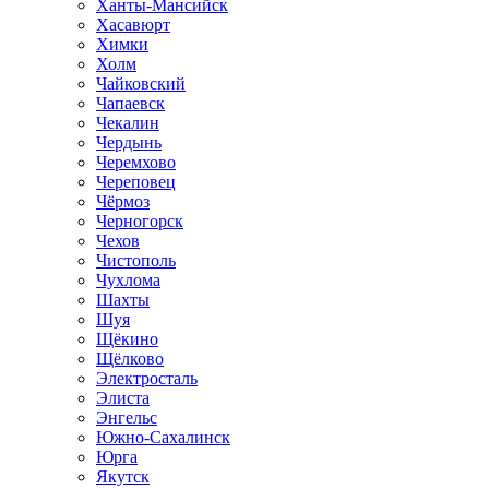
Ханты-Мансийск
Хасавюрт
Химки
Холм
Чайковский
Чапаевск
Чекалин
Чердынь
Черемхово
Череповец
Чёрмоз
Черногорск
Чехов
Чистополь
Чухлома
Шахты
Шуя
Щёкино
Щёлково
Электросталь
Элиста
Энгельс
Южно-Сахалинск
Юрга
Якутск