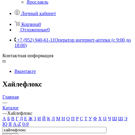
Ярославль
Личный кабинет
Корзина
0
Отложенные
0
+7 (952) 940-61-11
Оператор интернет-аптеки (с 9:00 до
18:00)
Контактная информация
Вконтакте
Хайлефлокс
Главная
—
Каталог
—
Хайлефлокс
А
Б
В
Г
Д
Е
Ж
З
И
Й
К
Л
М
Н
О
П
Р
С
Т
У
Ф
Х
Ц
Ч
Ш
Щ
Э
Ю
Я
A-Z
0-9