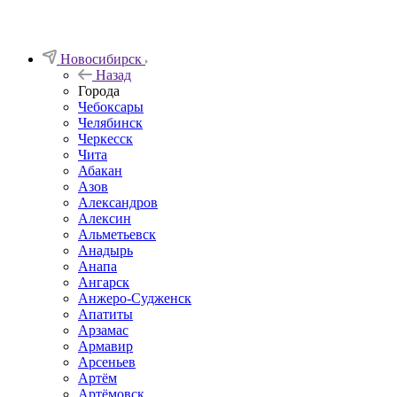
Новосибирск
Назад
Города
Чебоксары
Челябинск
Черкесск
Чита
Абакан
Азов
Александров
Алексин
Альметьевск
Анадырь
Анапа
Ангарск
Анжеро-Судженск
Апатиты
Арзамас
Армавир
Арсеньев
Артём
Артёмовск