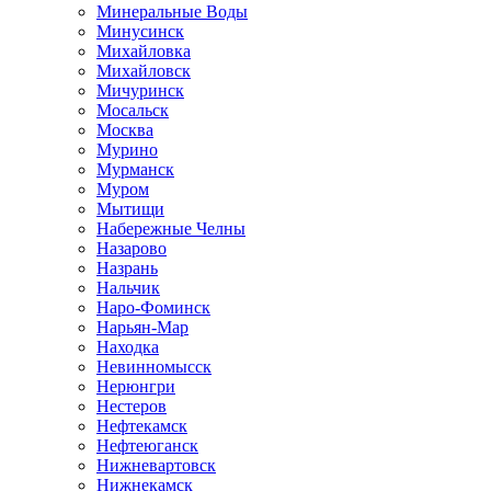
Минеральные Воды
Минусинск
Михайловка
Михайловск
Мичуринск
Мосальск
Москва
Мурино
Мурманск
Муром
Мытищи
Набережные Челны
Назарово
Назрань
Нальчик
Наро-Фоминск
Нарьян-Мар
Находка
Невинномысск
Нерюнгри
Нестеров
Нефтекамск
Нефтеюганск
Нижневартовск
Нижнекамск