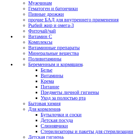
Мужчинам
Гематоген и батончики
Пивные дрожжи
прочие БАД для внутреннего применения
Рыбий жир и омега-3
Фиточай/чай
Витамин С
Комплексы
Витаминные препараты
Минеральные вещества
Поливитамины
Беременным и кормящим
Белье
Витамины
Крема
Питание
Предметы личной гигиены
Уход за полостью рта
Бытовая химия
Для кормления
Бутылочки и соски
Детская посуда
Слюнявчики
Стерилизаторы и пакеты для стерилизации
Детская гигиена