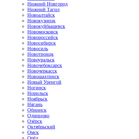
Нижний Новгород
Нижний Тагил
Новоалтайск
Новокузнецк
Новокуйбышевск
Новомосковск
Новороссийск
Новосибирск
Новосиль
Новотроицк
Новоуральск
Новочебоксарск
Новочеркасск
Новошахтинск
Новый Уренгой
Ногинск
Норильск
Ноябрьск
Нягань
Обнинск
Одинцово
Озёрск
Октябрьский
Омск
Орёл