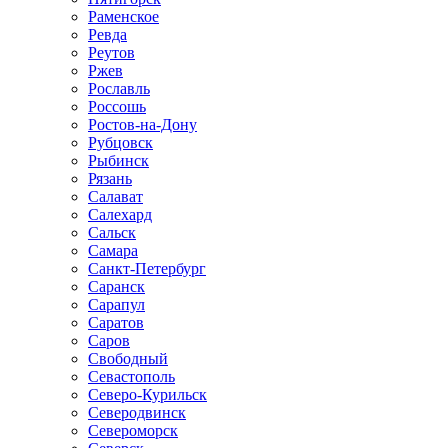
Раменское
Ревда
Реутов
Ржев
Рославль
Россошь
Ростов-на-Дону
Рубцовск
Рыбинск
Рязань
Салават
Салехард
Сальск
Самара
Санкт-Петербург
Саранск
Сарапул
Саратов
Саров
Свободный
Севастополь
Северо-Курильск
Северодвинск
Североморск