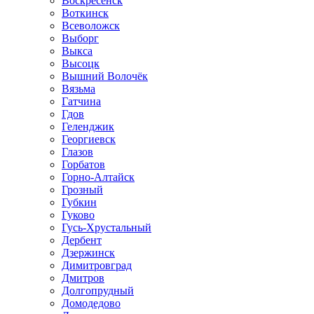
Воскресенск
Воткинск
Всеволожск
Выборг
Выкса
Высоцк
Вышний Волочёк
Вязьма
Гатчина
Гдов
Геленджик
Георгиевск
Глазов
Горбатов
Горно-Алтайск
Грозный
Губкин
Гуково
Гусь-Хрустальный
Дербент
Дзержинск
Димитровград
Дмитров
Долгопрудный
Домодедово