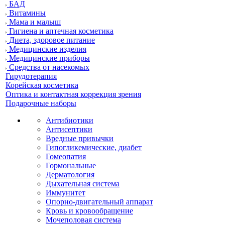
БАД
Витамины
Мама и малыш
Гигиена и аптечная косметика
Диета, здоровое питание
Медицинские изделия
Медицинские приборы
Средства от насекомых
Гирудотерапия
Корейская косметика
Оптика и контактная коррекция зрения
Подарочные наборы
Антибиотики
Антисептики
Вредные привычки
Гипогликемические, диабет
Гомеопатия
Гормональные
Дерматология
Дыхательная система
Иммунитет
Опорно-двигательный аппарат
Кровь и кровообращение
Мочеполовая система