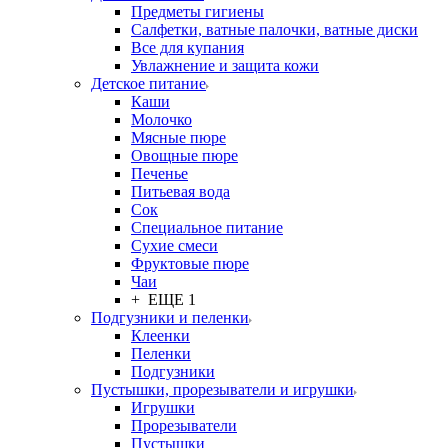
Предметы гигиены
Салфетки, ватные палочки, ватные диски
Все для купания
Увлажнение и защита кожи
Детское питание
Каши
Молочко
Мясные пюре
Овощные пюре
Печенье
Питьевая вода
Сок
Специальное питание
Сухие смеси
Фруктовые пюре
Чаи
+ ЕЩЕ 1
Подгузники и пеленки
Клеенки
Пеленки
Подгузники
Пустышки, прорезыватели и игрушки
Игрушки
Прорезыватели
Пустышки