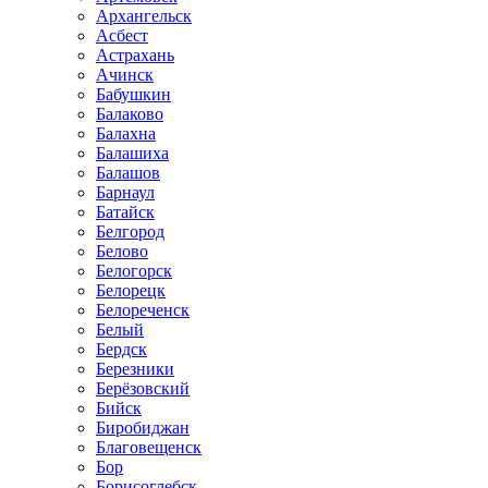
Архангельск
Асбест
Астрахань
Ачинск
Бабушкин
Балаково
Балахна
Балашиха
Балашов
Барнаул
Батайск
Белгород
Белово
Белогорск
Белорецк
Белореченск
Белый
Бердск
Березники
Берёзовский
Бийск
Биробиджан
Благовещенск
Бор
Борисоглебск