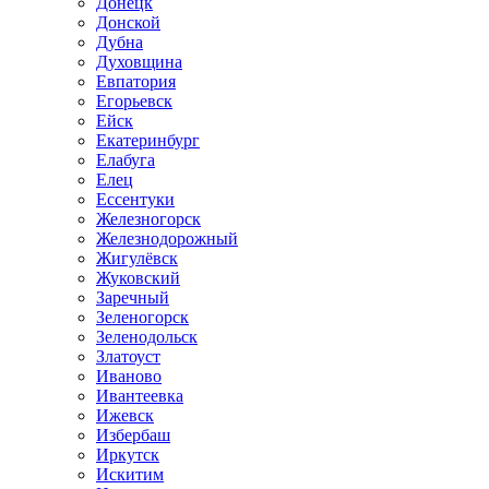
Донецк
Донской
Дубна
Духовщина
Евпатория
Егорьевск
Ейск
Екатеринбург
Елабуга
Елец
Ессентуки
Железногорск
Железнодорожный
Жигулёвск
Жуковский
Заречный
Зеленогорск
Зеленодольск
Златоуст
Иваново
Ивантеевка
Ижевск
Избербаш
Иркутск
Искитим