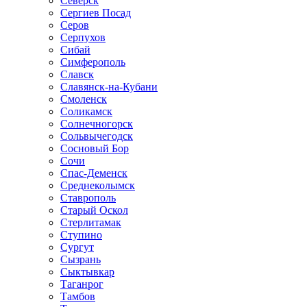
Северск
Сергиев Посад
Серов
Серпухов
Сибай
Симферополь
Славск
Славянск-на-Кубани
Смоленск
Соликамск
Солнечногорск
Сольвычегодск
Сосновый Бор
Сочи
Спас-Деменск
Среднеколымск
Ставрополь
Старый Оскол
Стерлитамак
Ступино
Сургут
Сызрань
Сыктывкар
Таганрог
Тамбов