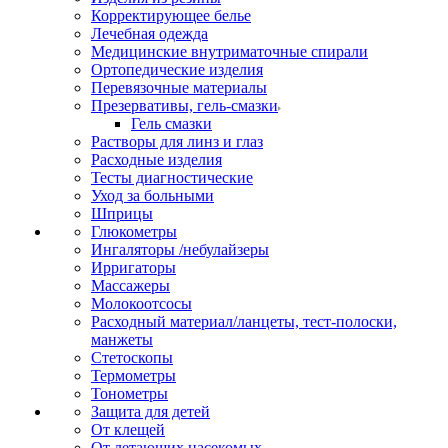
Корректирующее белье
Лечебная одежда
Медицинские внутриматочные спирали
Ортопедические изделия
Перевязочные материалы
Презервативы, гель-смазки
Гель смазки
Растворы для линз и глаз
Расходные изделия
Тесты диагностические
Уход за больными
Шприцы
Глюкометры
Ингаляторы /небулайзеры
Ирригаторы
Массажеры
Молокоотсосы
Расходный материал/ланцеты, тест-полоски,
манжеты
Стетоскопы
Термометры
Тонометры
Защита для детей
От клещей
От летающих насекомых