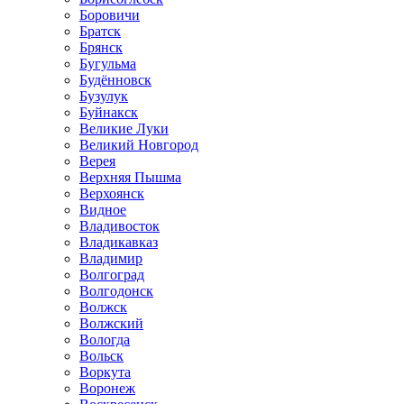
Боровичи
Братск
Брянск
Бугульма
Будённовск
Бузулук
Буйнакск
Великие Луки
Великий Новгород
Верея
Верхняя Пышма
Верхоянск
Видное
Владивосток
Владикавказ
Владимир
Волгоград
Волгодонск
Волжск
Волжский
Вологда
Вольск
Воркута
Воронеж