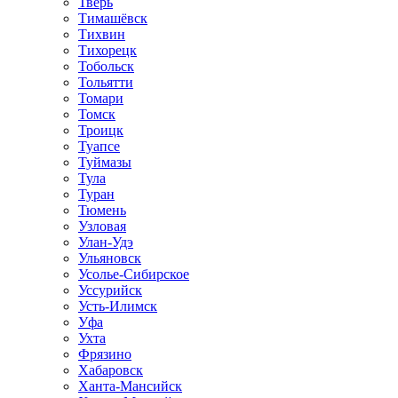
Тверь
Тимашёвск
Тихвин
Тихорецк
Тобольск
Тольятти
Томари
Томск
Троицк
Туапсе
Туймазы
Тула
Туран
Тюмень
Узловая
Улан-Удэ
Ульяновск
Усолье-Сибирское
Уссурийск
Усть-Илимск
Уфа
Ухта
Фрязино
Хабаровск
Ханта-Мансийск