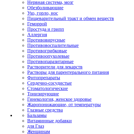
Нервная система, мозг
Обезболивающие
Ухо, горло, нос
Пищеварительный тракт и обмен веществ
Геморрой
Простуда и грипп
Аллергия
Противовирусные
Противовоспалительные
Противогрибковые
Противоопухолевые
Противопаразитарные
Растворители для лекарств
Растворы для парентерального питания
Фитопрепараты
Сердечно-сосудистые
Стоматологические
Тонизирующие
Гинекология, женское здоровье
Жаропонижающие, от температуры
Глазные средства
Бальзамы
Витаминные добавки
для Глаз
Женщинам