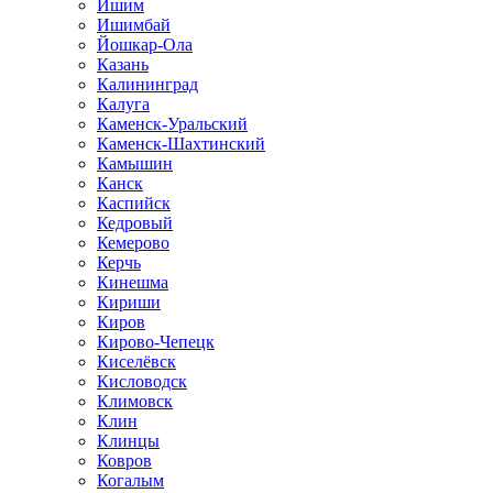
Ишим
Ишимбай
Йошкар-Ола
Казань
Калининград
Калуга
Каменск-Уральский
Каменск-Шахтинский
Камышин
Канск
Каспийск
Кедровый
Кемерово
Керчь
Кинешма
Кириши
Киров
Кирово-Чепецк
Киселёвск
Кисловодск
Климовск
Клин
Клинцы
Ковров
Когалым