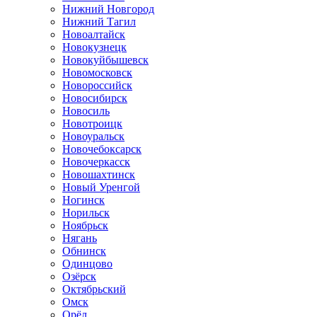
Нижний Новгород
Нижний Тагил
Новоалтайск
Новокузнецк
Новокуйбышевск
Новомосковск
Новороссийск
Новосибирск
Новосиль
Новотроицк
Новоуральск
Новочебоксарск
Новочеркасск
Новошахтинск
Новый Уренгой
Ногинск
Норильск
Ноябрьск
Нягань
Обнинск
Одинцово
Озёрск
Октябрьский
Омск
Орёл