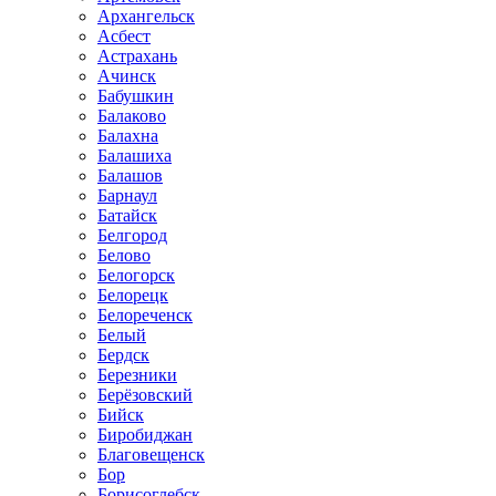
Архангельск
Асбест
Астрахань
Ачинск
Бабушкин
Балаково
Балахна
Балашиха
Балашов
Барнаул
Батайск
Белгород
Белово
Белогорск
Белорецк
Белореченск
Белый
Бердск
Березники
Берёзовский
Бийск
Биробиджан
Благовещенск
Бор
Борисоглебск