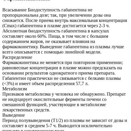
Всасывание Биодоступность габапентина не
пропорциональна дозе; так, при увеличении дозы она
снижается. После приема внутрь максимальная концентрация
(Cmax) габапентина в плазме достигается через 2-3 ч.
Абсолютная биодоступность габапентина в капсулах
составляет около 60%. Пища, в том числе с большим
содержанием жиров, не оказывает влияния на
фармакокинетику. Выведение габапентина из плазмы лучше
всего описывается с помощью линейной модели.
Распределение
Фармакокинетика не меняется при повторном применении;
равновесные концентрации в плазме можно предсказать на
основании результатов однократного приема препарата.
Габапентин практически не связывается с белками плазмы
(<3%) и имеет объем распределения 57,7 л.
Метаболизм
Признаков метаболизма у человека не обнаружено. Препарат
не индуцирует окислительные ферменты печени со
смешанной функцией, участвующие в метаболизме
лекарственных средств.
Выведение
Период полувыведения (T1/2) из плазмы не зависит от дозы и
составляет в среднем 5-7 ч. Выводится исключительно
почками в неизмененном виде.