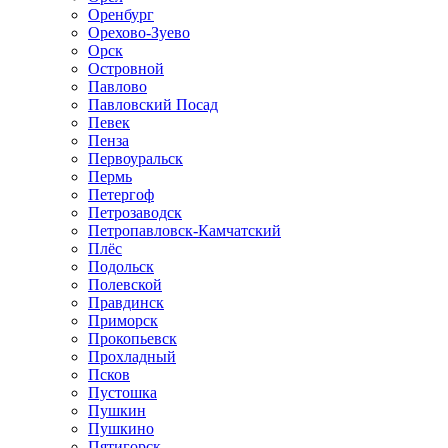
Оренбург
Орехово-Зуево
Орск
Островной
Павлово
Павловский Посад
Певек
Пенза
Первоуральск
Пермь
Петергоф
Петрозаводск
Петропавловск-Камчатский
Плёс
Подольск
Полевской
Правдинск
Приморск
Прокопьевск
Прохладный
Псков
Пустошка
Пушкин
Пушкино
Пятигорск