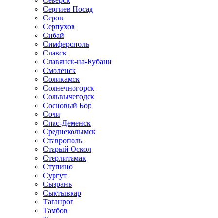
Северск
Сергиев Посад
Серов
Серпухов
Сибай
Симферополь
Славск
Славянск-на-Кубани
Смоленск
Соликамск
Солнечногорск
Сольвычегодск
Сосновый Бор
Сочи
Спас-Деменск
Среднеколымск
Ставрополь
Старый Оскол
Стерлитамак
Ступино
Сургут
Сызрань
Сыктывкар
Таганрог
Тамбов