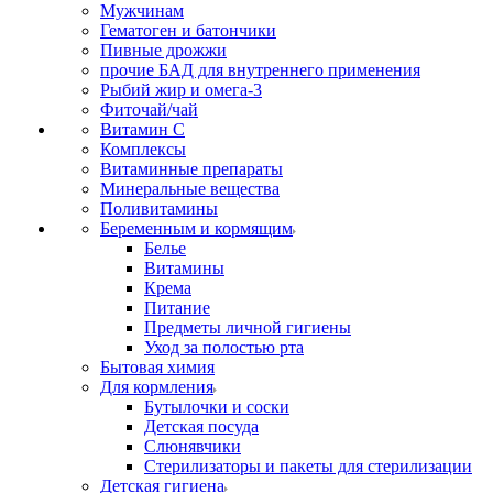
Мужчинам
Гематоген и батончики
Пивные дрожжи
прочие БАД для внутреннего применения
Рыбий жир и омега-3
Фиточай/чай
Витамин С
Комплексы
Витаминные препараты
Минеральные вещества
Поливитамины
Беременным и кормящим
Белье
Витамины
Крема
Питание
Предметы личной гигиены
Уход за полостью рта
Бытовая химия
Для кормления
Бутылочки и соски
Детская посуда
Слюнявчики
Стерилизаторы и пакеты для стерилизации
Детская гигиена