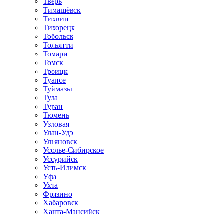
Тверь
Тимашёвск
Тихвин
Тихорецк
Тобольск
Тольятти
Томари
Томск
Троицк
Туапсе
Туймазы
Тула
Туран
Тюмень
Узловая
Улан-Удэ
Ульяновск
Усолье-Сибирское
Уссурийск
Усть-Илимск
Уфа
Ухта
Фрязино
Хабаровск
Ханта-Мансийск