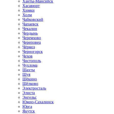
Ханты-Мансийск
Хасавюрт
Химки
Холм
Чайковский
Чапаевск
Чекалин
Чердынь
Черемхово
Череповец
Чёрмоз
Черногорск
Чехов
Чистополь
Чухлома
Шахты
Шуя
Щёкино
Щёлково
Электросталь
Элиста
Энгельс
Южно-Сахалинск
Юрга
Якутск