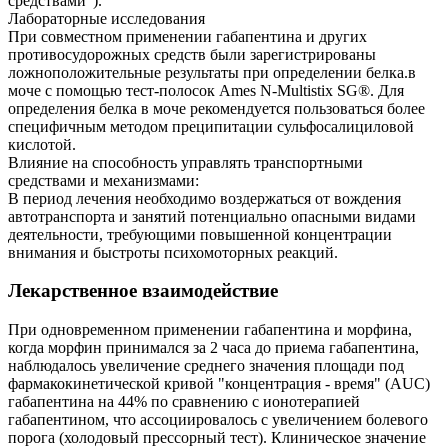
средствами").
Лабораторные исследования
При совместном применении габапентина и других
противосудорожных средств были зарегистрированы
ложноположительные результаты при определении белка.в
моче с помощью тест-полосок Ames N-Multistix SG®. Для
определения белка в моче рекомендуется пользоваться более
специфичным методом преципитации сульфосалициловой
кислотой.
Влияние на способность управлять транспортными
средствами и механизмами:
В период лечения необходимо воздержаться от вождения
автотранспорта и занятий потенциально опасными видами
деятельности, требующими повышенной концентрации
внимания и быстроты психомоторных реакций.
Лекарственное взаимодействие
При одновременном применении габапентина и морфина,
когда морфин принимался за 2 часа до приема габапентина,
наблюдалось увеличение среднего значения площади под
фармакокинетической кривой "концентрация - время" (AUC)
габапентина на 44% по сравнению с ионотерапией
габапентином, что ассоциировалось с увеличением болевого
порога (холодовый прессорный тест). Клиническое значение