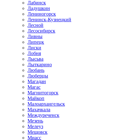
Лабинск
Ладушкин
Лениногорск
Ленинск-Кузнецкий
Лесной
Лесосибирск
Ливны
Липецк
Лиски
Лобня
Лысьва
Лыткарино
Любань
Люберцы
Магадан
Магас
Магнитогорск
Майкоп
Малоархангельск
Махачкала
Междуреченск
Мезень
Мелеуз
Мещовск
Миасс