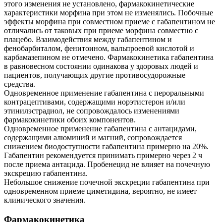
этого изменения не установлено, фармакокинетические
характеристики морфина при этом не изменялись. Побочные
эффекты морфина при совместном приеме с габапентином не
отличались от таковых при приеме морфина совместно с
плацебо. Взаимодействия между габапентином и
фенобарбиталом, фенитоином, вальпроевой кислотой и
карбамазепином не отмечено. Фармакокинетика габапентина
в равновесном состоянии одинакова у здоровых людей и
пациентов, получающих другие противосудорожные
средства.
Одновременное применение габапентина с пероральными
контрацептивами, содержащими норэтистерон и/или
этинилэстрадиол, не сопровождалось изменениями
фармакокинетики обоих компонентов.
Одновременное применение габапентина с антацидами,
содержащими алюминий и магний, сопровождается
снижением биодоступности габапентина примерно на 20%.
Габапентин рекомендуется принимать примерно через 2 ч
после приема антацида. Пробенецид не влияет на почечную
экскрецию габапентина.
Небольшое снижение почечной экскреции габапентина при
одновременном приеме циметидина, вероятно, не имеет
клинического значения.
Фармакокинетика