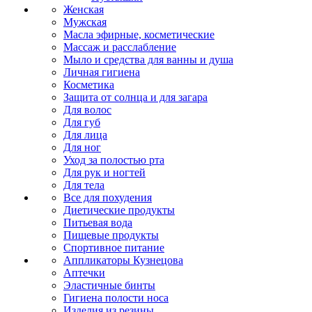
Женская
Мужская
Масла эфирные, косметические
Массаж и расслабление
Мыло и средства для ванны и душа
Личная гигиена
Косметика
Защита от солнца и для загара
Для волос
Для губ
Для лица
Для ног
Уход за полостью рта
Для рук и ногтей
Для тела
Все для похудения
Диетические продукты
Питьевая вода
Пищевые продукты
Спортивное питание
Аппликаторы Кузнецова
Аптечки
Эластичные бинты
Гигиена полости носа
Изделия из резины