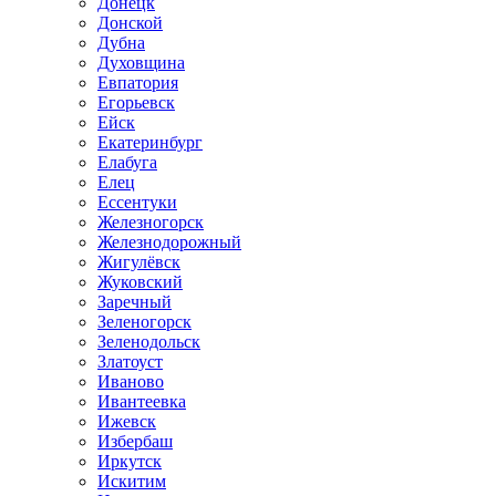
Донецк
Донской
Дубна
Духовщина
Евпатория
Егорьевск
Ейск
Екатеринбург
Елабуга
Елец
Ессентуки
Железногорск
Железнодорожный
Жигулёвск
Жуковский
Заречный
Зеленогорск
Зеленодольск
Златоуст
Иваново
Ивантеевка
Ижевск
Избербаш
Иркутск
Искитим