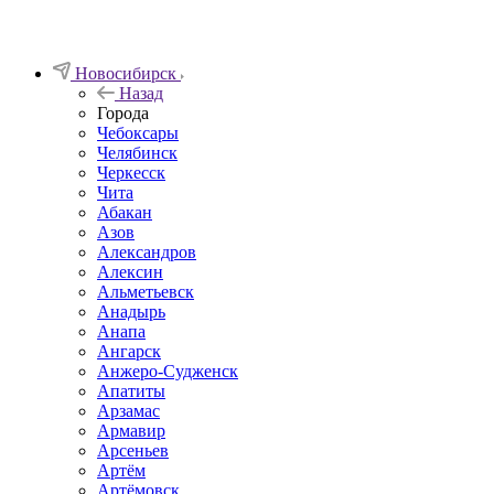
Новосибирск
Назад
Города
Чебоксары
Челябинск
Черкесск
Чита
Абакан
Азов
Александров
Алексин
Альметьевск
Анадырь
Анапа
Ангарск
Анжеро-Судженск
Апатиты
Арзамас
Армавир
Арсеньев
Артём
Артёмовск