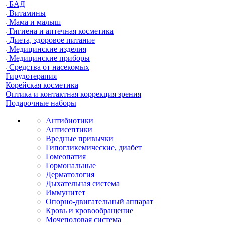
БАД
Витамины
Мама и малыш
Гигиена и аптечная косметика
Диета, здоровое питание
Медицинские изделия
Медицинские приборы
Средства от насекомых
Гирудотерапия
Корейская косметика
Оптика и контактная коррекция зрения
Подарочные наборы
Антибиотики
Антисептики
Вредные привычки
Гипогликемические, диабет
Гомеопатия
Гормональные
Дерматология
Дыхательная система
Иммунитет
Опорно-двигательный аппарат
Кровь и кровообращение
Мочеполовая система