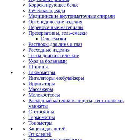
Корректирующее белье
Лечебная одежда
Медицинские внутриматочные спирали
Ортопедические изделия
Перевязочные материалы
Презервативы, гель-смазки
Гель смазки
Растворы для линз и глаз
Расходные изделия
Тесты диагностические
Уход за больными
Шприцы
Глюкометры
Ингаляторы /небулайзеры
Ирригаторы
Массажеры
Молокоотсосы
Расходный материал/ланцеты, тест-полоски,
манжеты
Стетоскопы
Термометры
Тонометры
Защита для детей
От клещей
От летающих насекомых