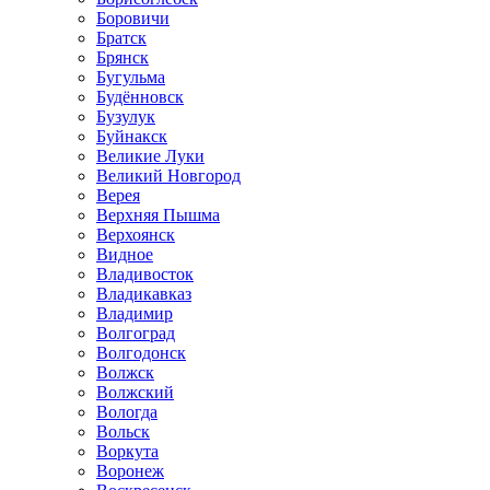
Боровичи
Братск
Брянск
Бугульма
Будённовск
Бузулук
Буйнакск
Великие Луки
Великий Новгород
Верея
Верхняя Пышма
Верхоянск
Видное
Владивосток
Владикавказ
Владимир
Волгоград
Волгодонск
Волжск
Волжский
Вологда
Вольск
Воркута
Воронеж