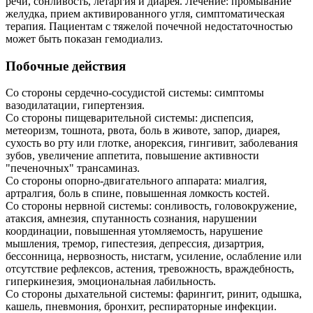
речи, сонливость, летаргия и диарея. Лечение: промывание
желудка, прием активированного угля, симптоматическая
терапия. Пациентам с тяжелой почечной недостаточностью
может быть показан гемодиализ.
Побочные действия
Со стороны сердечно-сосудистой системы: симптомы
вазодилатации, гипертензия.
Со стороны пищеварительной системы: диспепсия,
метеоризм, тошнота, рвота, боль в животе, запор, диарея,
сухость во рту или глотке, анорексия, гингивит, заболевания
зубов, увеличение аппетита, повышение активности
"печеночных" трансаминаз.
Со стороны опорно-двигательного аппарата: миалгия,
артралгия, боль в спине, повышенная ломкость костей.
Со стороны нервной системы: сонливость, головокружение,
атаксия, амнезия, спутанность сознания, нарушении
координации, повышенная утомляемость, нарушение
мышления, тремор, гипестезия, депрессия, дизартрия,
бессонница, нервозность, нистагм, усиление, ослабление или
отсутствие рефлексов, астения, тревожность, враждебность,
гиперкинезия, эмоциональная лабильность.
Со стороны дыхательной системы: фарингит, ринит, одышка,
кашель, пневмония, бронхит, респираторные инфекции.