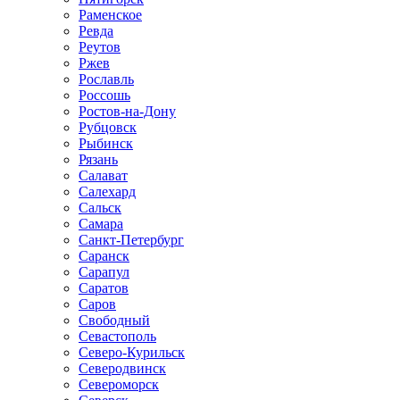
Раменское
Ревда
Реутов
Ржев
Рославль
Россошь
Ростов-на-Дону
Рубцовск
Рыбинск
Рязань
Салават
Салехард
Сальск
Самара
Санкт-Петербург
Саранск
Сарапул
Саратов
Саров
Свободный
Севастополь
Северо-Курильск
Северодвинск
Североморск