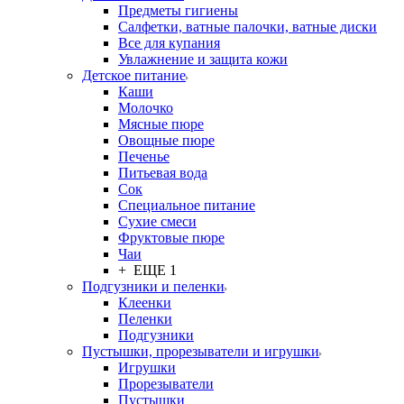
Предметы гигиены
Салфетки, ватные палочки, ватные диски
Все для купания
Увлажнение и защита кожи
Детское питание
Каши
Молочко
Мясные пюре
Овощные пюре
Печенье
Питьевая вода
Сок
Специальное питание
Сухие смеси
Фруктовые пюре
Чаи
+ ЕЩЕ 1
Подгузники и пеленки
Клеенки
Пеленки
Подгузники
Пустышки, прорезыватели и игрушки
Игрушки
Прорезыватели
Пустышки