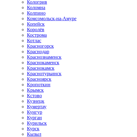
Кологрив
Коломна
Колпино
Комсомольск-на-Амуре
Копейск
Королёв
Кострома
Котлас
Красногорск
Краснодар
Краснознаменск
Краснокаменск
Краснокамск
Краснотурьинск
Красноярск
Кропоткин
Крымск
Кстово
Кузнецк
Кумертау
Кунгур
Курган
Курильск
Курск
Кызыл