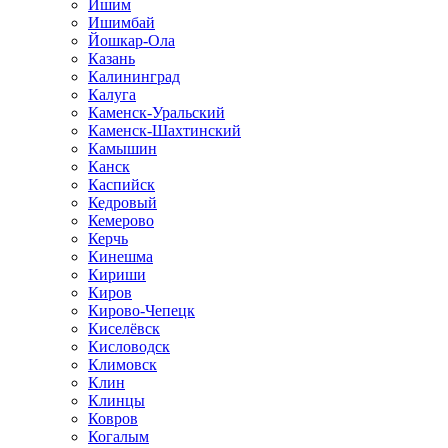
Ишим
Ишимбай
Йошкар-Ола
Казань
Калининград
Калуга
Каменск-Уральский
Каменск-Шахтинский
Камышин
Канск
Каспийск
Кедровый
Кемерово
Керчь
Кинешма
Кириши
Киров
Кирово-Чепецк
Киселёвск
Кисловодск
Климовск
Клин
Клинцы
Ковров
Когалым