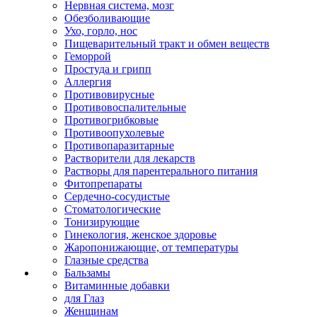
Нервная система, мозг
Обезболивающие
Ухо, горло, нос
Пищеварительный тракт и обмен веществ
Геморрой
Простуда и грипп
Аллергия
Противовирусные
Противовоспалительные
Противогрибковые
Противоопухолевые
Противопаразитарные
Растворители для лекарств
Растворы для парентерального питания
Фитопрепараты
Сердечно-сосудистые
Стоматологические
Тонизирующие
Гинекология, женское здоровье
Жаропонижающие, от температуры
Глазные средства
Бальзамы
Витаминные добавки
для Глаз
Женщинам