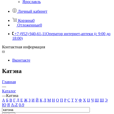
Ярославль
Личный кабинет
Корзина
0
Отложенные
0
+7 (952) 940-61-11
Оператор интернет-аптеки (с 9:00 до
18:00)
Контактная информация
Вконтакте
Катэна
Главная
—
Каталог
—
Катэна
А
Б
В
Г
Д
Е
Ж
З
И
Й
К
Л
М
Н
О
П
Р
С
Т
У
Ф
Х
Ц
Ч
Ш
Щ
Э
Ю
Я
A-Z
0-9