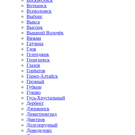
Воскресенск
Воткинск
Всеволожск
Выборг
Выкса
Высоцк
Вышний Волочёк
Вязьма
Гатчина
Гдов
Геленджик
Георгиевск
Глазов
Горбатов
Горно-Алтайск
Грозный
Губкин
Гуково
Гусь-Хрустальный
Дербент
Дзержинск
Димитровград
Дмитров
Долгопрудный
Домодедово