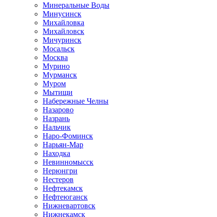
Минеральные Воды
Минусинск
Михайловка
Михайловск
Мичуринск
Мосальск
Москва
Мурино
Мурманск
Муром
Мытищи
Набережные Челны
Назарово
Назрань
Нальчик
Наро-Фоминск
Нарьян-Мар
Находка
Невинномысск
Нерюнгри
Нестеров
Нефтекамск
Нефтеюганск
Нижневартовск
Нижнекамск