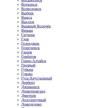
Воскресенск
Воткинск
Всеволожск
Выборг
Выкса
Высоцк
Вышний Волочёк
Вязьма
Гатчина
Гдов
Геленджик
Георгиевск
Глазов
Горбатов
Горно-Алтайск
Грозный
Губкин
Гуково
Гусь-Хрустальный
Дербент
Дзержинск
Димитровград
Дмитров
Долгопрудный
Домодедово