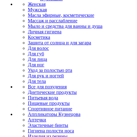
Женская
Мужская
Масла эфирные, косметические
Массаж и расслабление
Мыло и средства для ванны и душа
Личная гигиена
Косметика
Защита от солнца и для загара
Для волос
Для губ
Для лица
Для ног
Уход за полостью рта
Для рук и ногтей
Для тела
Все для похудения
Диетические продукты
Питьевая вода
Пищевые продукты
Спортивное питание
Аппликаторы Кузнецова
Аптечки
Эластичные бинты
Гигиена полости носа
Изделия из резины