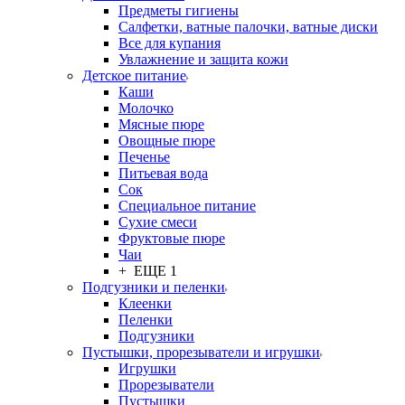
Предметы гигиены
Салфетки, ватные палочки, ватные диски
Все для купания
Увлажнение и защита кожи
Детское питание
Каши
Молочко
Мясные пюре
Овощные пюре
Печенье
Питьевая вода
Сок
Специальное питание
Сухие смеси
Фруктовые пюре
Чаи
+ ЕЩЕ 1
Подгузники и пеленки
Клеенки
Пеленки
Подгузники
Пустышки, прорезыватели и игрушки
Игрушки
Прорезыватели
Пустышки