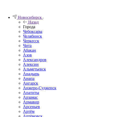
Новосибирск
Назад
Города
Чебоксары
Челябинск
Черкесск
Чита
Абакан
Азов
Александров
Алексин
Альметьевск
Анадырь
Анапа
Ангарск
Анжеро-Судженск
Апатиты
Арзамас
Армавир
Арсеньев
Артём
Артёмовск