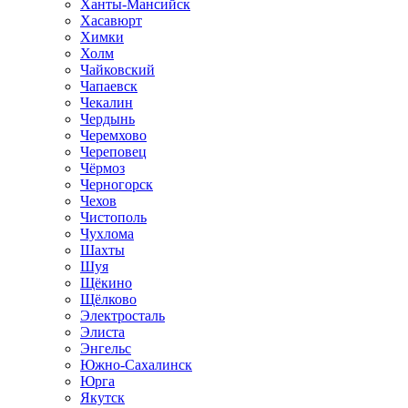
Ханты-Мансийск
Хасавюрт
Химки
Холм
Чайковский
Чапаевск
Чекалин
Чердынь
Черемхово
Череповец
Чёрмоз
Черногорск
Чехов
Чистополь
Чухлома
Шахты
Шуя
Щёкино
Щёлково
Электросталь
Элиста
Энгельс
Южно-Сахалинск
Юрга
Якутск