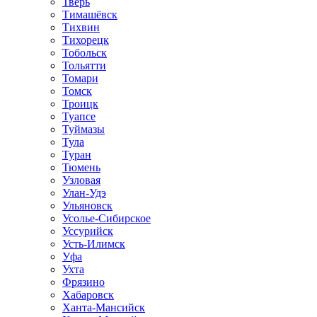
Тверь
Тимашёвск
Тихвин
Тихорецк
Тобольск
Тольятти
Томари
Томск
Троицк
Туапсе
Туймазы
Тула
Туран
Тюмень
Узловая
Улан-Удэ
Ульяновск
Усолье-Сибирское
Уссурийск
Усть-Илимск
Уфа
Ухта
Фрязино
Хабаровск
Ханта-Мансийск