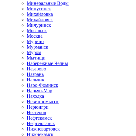
Минеральные Воды
Минусинск
Михайловка
Михайловск
Мичуринск
Мосальск
Москва
Мурино
Мурманск
Муром
Мытищи
Набережные Челны
Назарово
Назрань
Нальчик
Наро-Фоминск
Нарьян-Мар
Находка
Невинномысск
Нерюнгри
Нестеров
Нефтекамск
Нефтеюганск
Нижневартовск
Нижнекамск