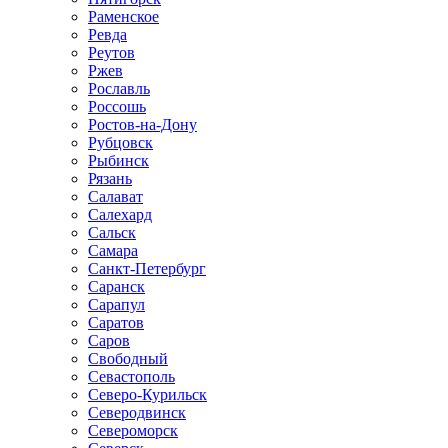
Раменское
Ревда
Реутов
Ржев
Рославль
Россошь
Ростов-на-Дону
Рубцовск
Рыбинск
Рязань
Салават
Салехард
Сальск
Самара
Санкт-Петербург
Саранск
Сарапул
Саратов
Саров
Свободный
Севастополь
Северо-Курильск
Северодвинск
Североморск