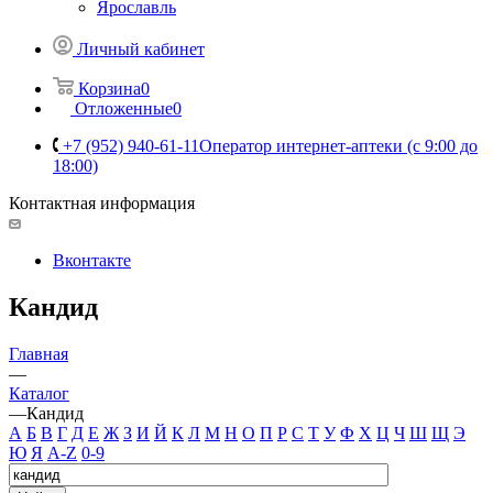
Ярославль
Личный кабинет
Корзина
0
Отложенные
0
+7 (952) 940-61-11
Оператор интернет-аптеки (с 9:00 до
18:00)
Контактная информация
Вконтакте
Кандид
Главная
—
Каталог
—
Кандид
А
Б
В
Г
Д
Е
Ж
З
И
Й
К
Л
М
Н
О
П
Р
С
Т
У
Ф
Х
Ц
Ч
Ш
Щ
Э
Ю
Я
A-Z
0-9