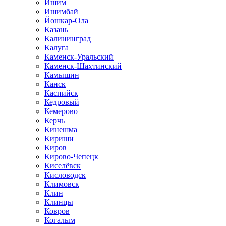
Ишим
Ишимбай
Йошкар-Ола
Казань
Калининград
Калуга
Каменск-Уральский
Каменск-Шахтинский
Камышин
Канск
Каспийск
Кедровый
Кемерово
Керчь
Кинешма
Кириши
Киров
Кирово-Чепецк
Киселёвск
Кисловодск
Климовск
Клин
Клинцы
Ковров
Когалым