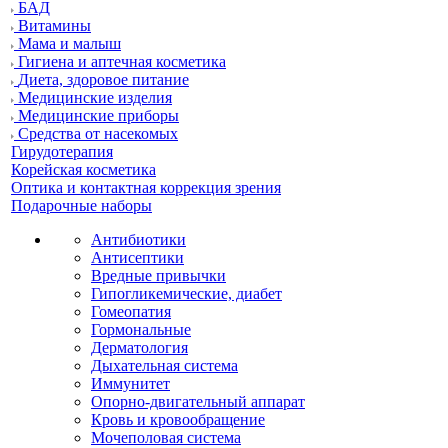
БАД
Витамины
Мама и малыш
Гигиена и аптечная косметика
Диета, здоровое питание
Медицинские изделия
Медицинские приборы
Средства от насекомых
Гирудотерапия
Корейская косметика
Оптика и контактная коррекция зрения
Подарочные наборы
Антибиотики
Антисептики
Вредные привычки
Гипогликемические, диабет
Гомеопатия
Гормональные
Дерматология
Дыхательная система
Иммунитет
Опорно-двигательный аппарат
Кровь и кровообращение
Мочеполовая система