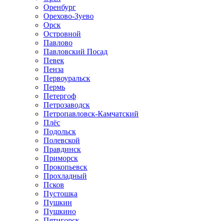
Оренбург
Орехово-Зуево
Орск
Островной
Павлово
Павловский Посад
Певек
Пенза
Первоуральск
Пермь
Петергоф
Петрозаводск
Петропавловск-Камчатский
Плёс
Подольск
Полевской
Правдинск
Приморск
Прокопьевск
Прохладный
Псков
Пустошка
Пушкин
Пушкино
Пятигорск