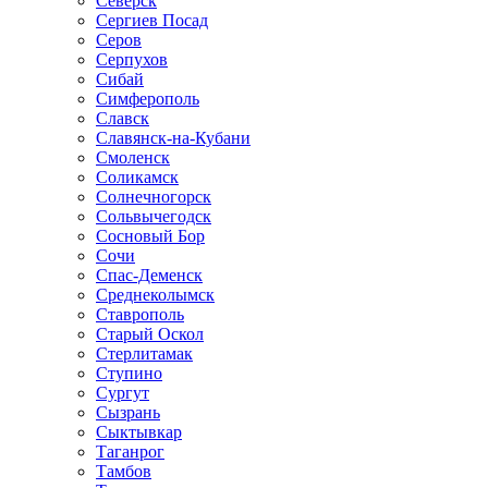
Северск
Сергиев Посад
Серов
Серпухов
Сибай
Симферополь
Славск
Славянск-на-Кубани
Смоленск
Соликамск
Солнечногорск
Сольвычегодск
Сосновый Бор
Сочи
Спас-Деменск
Среднеколымск
Ставрополь
Старый Оскол
Стерлитамак
Ступино
Сургут
Сызрань
Сыктывкар
Таганрог
Тамбов