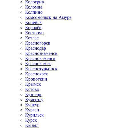
Кологрив
Коломна
Колпино
Комсомольск-на-Амуре
Копейск
Королёв
Кострома
Котлас
Красногорск
Краснодар
Краснознаменск
Краснокаменск
Краснокамск
Краснотурьинск
Красноярск
Кропоткин
Крымск
Кстово
Кузнецк
Кумертау
Кунгур
Курган
Курильск
Курск
Кызыл