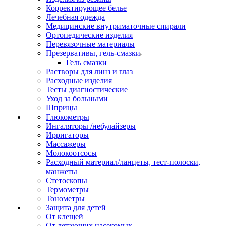
Корректирующее белье
Лечебная одежда
Медицинские внутриматочные спирали
Ортопедические изделия
Перевязочные материалы
Презервативы, гель-смазки
Гель смазки
Растворы для линз и глаз
Расходные изделия
Тесты диагностические
Уход за больными
Шприцы
Глюкометры
Ингаляторы /небулайзеры
Ирригаторы
Массажеры
Молокоотсосы
Расходный материал/ланцеты, тест-полоски,
манжеты
Стетоскопы
Термометры
Тонометры
Защита для детей
От клещей
От летающих насекомых