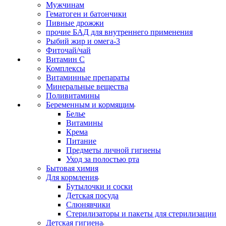
Мужчинам
Гематоген и батончики
Пивные дрожжи
прочие БАД для внутреннего применения
Рыбий жир и омега-3
Фиточай/чай
Витамин С
Комплексы
Витаминные препараты
Минеральные вещества
Поливитамины
Беременным и кормящим
Белье
Витамины
Крема
Питание
Предметы личной гигиены
Уход за полостью рта
Бытовая химия
Для кормления
Бутылочки и соски
Детская посуда
Слюнявчики
Стерилизаторы и пакеты для стерилизации
Детская гигиена