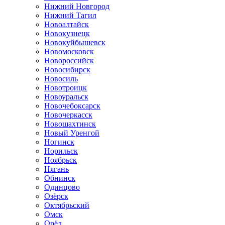
Нижний Новгород
Нижний Тагил
Новоалтайск
Новокузнецк
Новокуйбышевск
Новомосковск
Новороссийск
Новосибирск
Новосиль
Новотроицк
Новоуральск
Новочебоксарск
Новочеркасск
Новошахтинск
Новый Уренгой
Ногинск
Норильск
Ноябрьск
Нягань
Обнинск
Одинцово
Озёрск
Октябрьский
Омск
Орёл