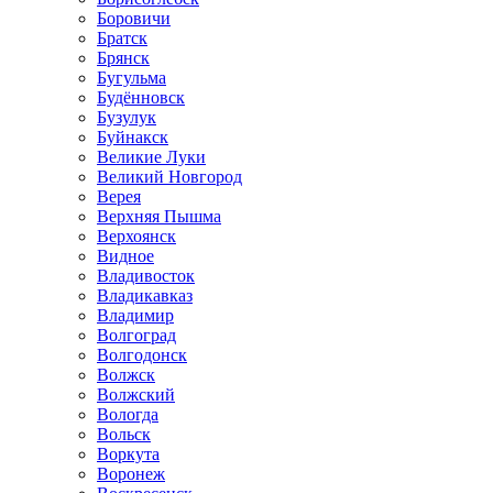
Боровичи
Братск
Брянск
Бугульма
Будённовск
Бузулук
Буйнакск
Великие Луки
Великий Новгород
Верея
Верхняя Пышма
Верхоянск
Видное
Владивосток
Владикавказ
Владимир
Волгоград
Волгодонск
Волжск
Волжский
Вологда
Вольск
Воркута
Воронеж