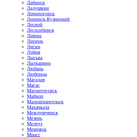
Лабинск
Ладушкин
Лениногорск
Ленинск-Кузнецкий
Лесной
Лесосибирск
Ливны
Липецк
Лиски
Лобня
Лысьва
Лыткарино
Любань
Люберцы
Магадан
Магас
Магнитогорск
Майкоп
Малоархангельск
Махачкала
Междуреченск
Мезень
Мелеуз
Мещовск
Миасс