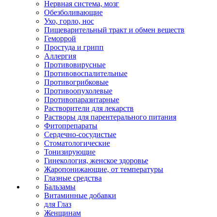
Нервная система, мозг
Обезболивающие
Ухо, горло, нос
Пищеварительный тракт и обмен веществ
Геморрой
Простуда и грипп
Аллергия
Противовирусные
Противовоспалительные
Противогрибковые
Противоопухолевые
Противопаразитарные
Растворители для лекарств
Растворы для парентерального питания
Фитопрепараты
Сердечно-сосудистые
Стоматологические
Тонизирующие
Гинекология, женское здоровье
Жаропонижающие, от температуры
Глазные средства
Бальзамы
Витаминные добавки
для Глаз
Женщинам