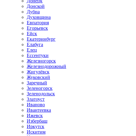
Донецк
Донской
Дубна
Духовщина
Евпатория
Егорьевск
Ейск
Екатеринбург
Елабуга
Елец
Ессентуки
Железногорск
Железнодорожный
Жигулёвск
Жуковский
Заречный
Зеленогорск
Зеленодольск
Златоуст
Иваново
Ивантеевка
Ижевск
Избербаш
Иркутск
Искитим