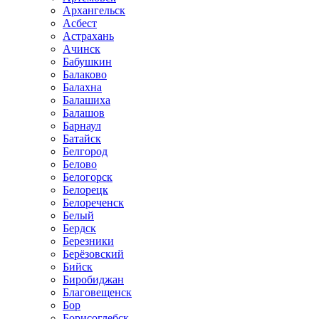
Архангельск
Асбест
Астрахань
Ачинск
Бабушкин
Балаково
Балахна
Балашиха
Балашов
Барнаул
Батайск
Белгород
Белово
Белогорск
Белорецк
Белореченск
Белый
Бердск
Березники
Берёзовский
Бийск
Биробиджан
Благовещенск
Бор
Борисоглебск