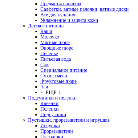
Предметы гигиены
Салфетки, ватные палочки, ватные диски
Все для купания
Увлажнение и защита кожи
Детское питание
Каши
Молочко
Мясные пюре
Овощные пюре
Печенье
Питьевая вода
Сок
Специальное питание
Сухие смеси
Фруктовые пюре
Чаи
+ ЕЩЕ 1
Подгузники и пеленки
Клеенки
Пеленки
Подгузники
Пустышки, прорезыватели и игрушки
Игрушки
Прорезыватели
Пустышки