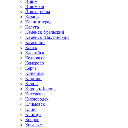
Ишим
Ишимбай
Йошкар-Ола
Казань
Калининград
Калуга
Каменск-Уральский
Каменск-Шахтинский
Камышин
Канск
Каспийск
Кедровый
Кемерово
Керчь
Кинешма
Кириши
Киров
Кирово-Чепецк
Киселёвск
Кисловодск
Климовск
Клин
Клинцы
Ковров
Когалым