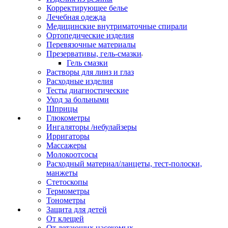
Корректирующее белье
Лечебная одежда
Медицинские внутриматочные спирали
Ортопедические изделия
Перевязочные материалы
Презервативы, гель-смазки
Гель смазки
Растворы для линз и глаз
Расходные изделия
Тесты диагностические
Уход за больными
Шприцы
Глюкометры
Ингаляторы /небулайзеры
Ирригаторы
Массажеры
Молокоотсосы
Расходный материал/ланцеты, тест-полоски,
манжеты
Стетоскопы
Термометры
Тонометры
Защита для детей
От клещей
От летающих насекомых