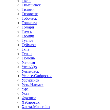
Тверь
Тимашёвск
Тихвин
Тихорецк
Тобольск
Тольятти
Томари
Томск
Троицк
Туапсе
Туймазы
Тула
Туран
Тюмень
Узловая
Улан-Удэ
Ульяновск
Усолье-Сибирское
Уссурийск
Усть-Илимск
Уфа
Ухта
Фрязино
Хабаровск
Ханта-Мансийск