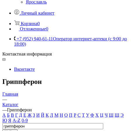
Ярославль
Личный кабинет
Корзина
0
Отложенные
0
+7 (952) 940-61-11
Оператор интернет-аптеки (с 9:00 до
18:00)
Контактная информация
Вконтакте
Гриппферон
Главная
—
Каталог
—
Гриппферон
А
Б
В
Г
Д
Е
Ж
З
И
Й
К
Л
М
Н
О
П
Р
С
Т
У
Ф
Х
Ц
Ч
Ш
Щ
Э
Ю
Я
A-Z
0-9