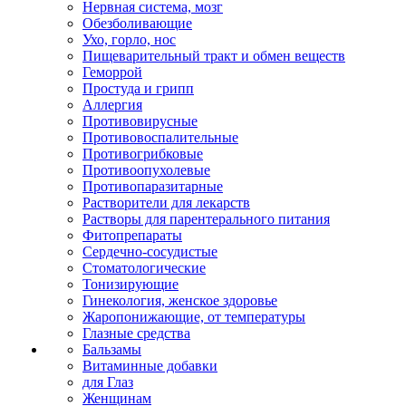
Нервная система, мозг
Обезболивающие
Ухо, горло, нос
Пищеварительный тракт и обмен веществ
Геморрой
Простуда и грипп
Аллергия
Противовирусные
Противовоспалительные
Противогрибковые
Противоопухолевые
Противопаразитарные
Растворители для лекарств
Растворы для парентерального питания
Фитопрепараты
Сердечно-сосудистые
Стоматологические
Тонизирующие
Гинекология, женское здоровье
Жаропонижающие, от температуры
Глазные средства
Бальзамы
Витаминные добавки
для Глаз
Женщинам