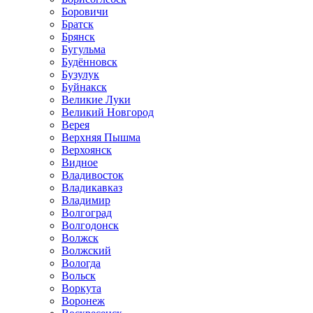
Боровичи
Братск
Брянск
Бугульма
Будённовск
Бузулук
Буйнакск
Великие Луки
Великий Новгород
Верея
Верхняя Пышма
Верхоянск
Видное
Владивосток
Владикавказ
Владимир
Волгоград
Волгодонск
Волжск
Волжский
Вологда
Вольск
Воркута
Воронеж