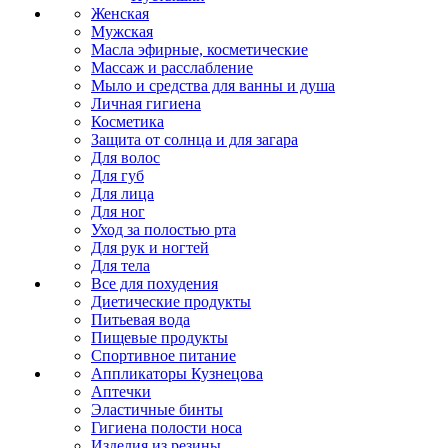
Женская
Мужская
Масла эфирные, косметические
Массаж и расслабление
Мыло и средства для ванны и душа
Личная гигиена
Косметика
Защита от солнца и для загара
Для волос
Для губ
Для лица
Для ног
Уход за полостью рта
Для рук и ногтей
Для тела
Все для похудения
Диетические продукты
Питьевая вода
Пищевые продукты
Спортивное питание
Аппликаторы Кузнецова
Аптечки
Эластичные бинты
Гигиена полости носа
Изделия из резины