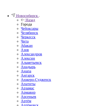
Новосибирск
Назад
Города
Чебоксары
Челябинск
Черкесск
Чита
Абакан
Азов
Александров
Алексин
Альметьевск
Анадырь
Анапа
Ангарск
Анжеро-Судженск
Апатиты
Арзамас
Армавир
Арсеньев
Артём
Артёмовск