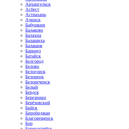
Архангельск
Асбест
Астрахань
Ачинск
Бабушкин
Балаково
Балахна
Балашиха
Балашов
Барнаул
Батайск
Белгород
Белово
Белогорск
Белорецк
Белореченск
Белый
Бердск
Березники
Берёзовский
Бийск
Биробиджан
Благовещенск
Бор
Борисоглебск