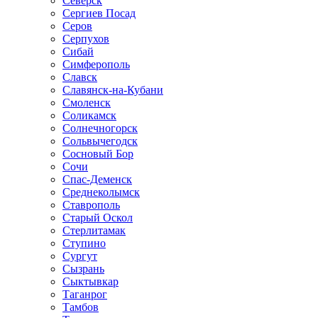
Северск
Сергиев Посад
Серов
Серпухов
Сибай
Симферополь
Славск
Славянск-на-Кубани
Смоленск
Соликамск
Солнечногорск
Сольвычегодск
Сосновый Бор
Сочи
Спас-Деменск
Среднеколымск
Ставрополь
Старый Оскол
Стерлитамак
Ступино
Сургут
Сызрань
Сыктывкар
Таганрог
Тамбов