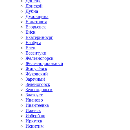
Донецк
Донской
Дубна
Духовщина
Евпатория
Егорьевск
Ейск
Екатеринбург
Елабуга
Елец
Ессентуки
Железногорск
Железнодорожный
Жигулёвск
Жуковский
Заречный
Зеленогорск
Зеленодольск
Златоуст
Иваново
Ивантеевка
Ижевск
Избербаш
Иркутск
Искитим