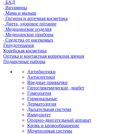
БАД
Витамины
Мама и малыш
Гигиена и аптечная косметика
Диета, здоровое питание
Медицинские изделия
Медицинские приборы
Средства от насекомых
Гирудотерапия
Корейская косметика
Оптика и контактная коррекция зрения
Подарочные наборы
Антибиотики
Антисептики
Вредные привычки
Гипогликемические, диабет
Гомеопатия
Гормональные
Дерматология
Дыхательная система
Иммунитет
Опорно-двигательный аппарат
Кровь и кровообращение
Мочеполовая система