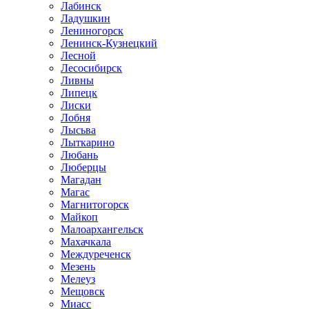
Лабинск
Ладушкин
Лениногорск
Ленинск-Кузнецкий
Лесной
Лесосибирск
Ливны
Липецк
Лиски
Лобня
Лысьва
Лыткарино
Любань
Люберцы
Магадан
Магас
Магнитогорск
Майкоп
Малоархангельск
Махачкала
Междуреченск
Мезень
Мелеуз
Мещовск
Миасс