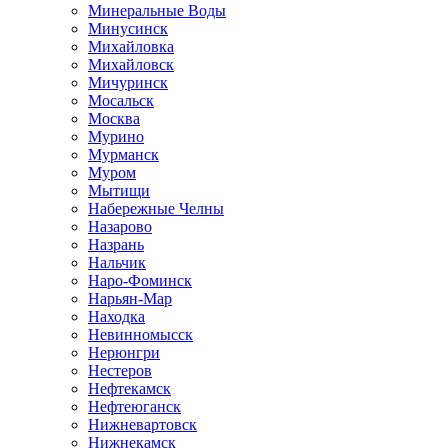
Минеральные Воды
Минусинск
Михайловка
Михайловск
Мичуринск
Мосальск
Москва
Мурино
Мурманск
Муром
Мытищи
Набережные Челны
Назарово
Назрань
Нальчик
Наро-Фоминск
Нарьян-Мар
Находка
Невинномысск
Нерюнгри
Нестеров
Нефтекамск
Нефтеюганск
Нижневартовск
Нижнекамск