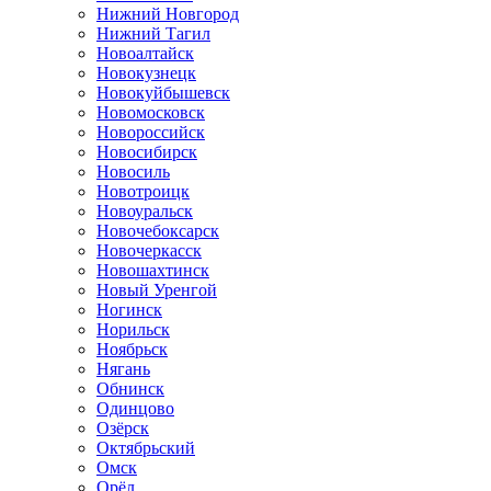
Нижний Новгород
Нижний Тагил
Новоалтайск
Новокузнецк
Новокуйбышевск
Новомосковск
Новороссийск
Новосибирск
Новосиль
Новотроицк
Новоуральск
Новочебоксарск
Новочеркасск
Новошахтинск
Новый Уренгой
Ногинск
Норильск
Ноябрьск
Нягань
Обнинск
Одинцово
Озёрск
Октябрьский
Омск
Орёл