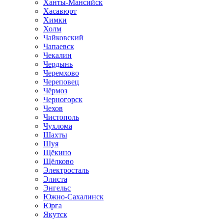
Ханты-Мансийск
Хасавюрт
Химки
Холм
Чайковский
Чапаевск
Чекалин
Чердынь
Черемхово
Череповец
Чёрмоз
Черногорск
Чехов
Чистополь
Чухлома
Шахты
Шуя
Щёкино
Щёлково
Электросталь
Элиста
Энгельс
Южно-Сахалинск
Юрга
Якутск