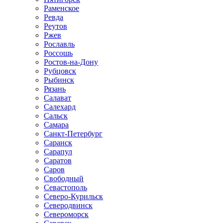
Раменское
Ревда
Реутов
Ржев
Рославль
Россошь
Ростов-на-Дону
Рубцовск
Рыбинск
Рязань
Салават
Салехард
Сальск
Самара
Санкт-Петербург
Саранск
Сарапул
Саратов
Саров
Свободный
Севастополь
Северо-Курильск
Северодвинск
Североморск