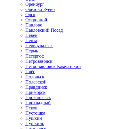
Оренбург
Орехово-Зуево
Орск
Островной
Павлово
Павловский Посад
Певек
Пенза
Первоуральск
Пермь
Петергоф
Петрозаводск
Петропавловск-Камчатский
Плёс
Подольск
Полевской
Правдинск
Приморск
Прокопьевск
Прохладный
Псков
Пустошка
Пушкин
Пушкино
Пятигорск