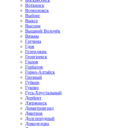
Воскресенск
Воткинск
Всеволожск
Выборг
Выкса
Высоцк
Вышний Волочёк
Вязьма
Гатчина
Гдов
Геленджик
Георгиевск
Глазов
Горбатов
Горно-Алтайск
Грозный
Губкин
Гуково
Гусь-Хрустальный
Дербент
Дзержинск
Димитровград
Дмитров
Долгопрудный
Домодедово