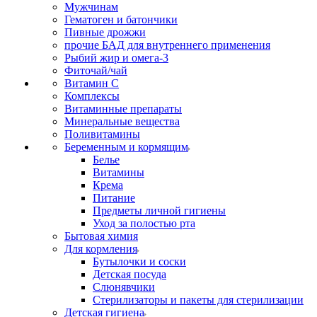
Мужчинам
Гематоген и батончики
Пивные дрожжи
прочие БАД для внутреннего применения
Рыбий жир и омега-3
Фиточай/чай
Витамин С
Комплексы
Витаминные препараты
Минеральные вещества
Поливитамины
Беременным и кормящим
Белье
Витамины
Крема
Питание
Предметы личной гигиены
Уход за полостью рта
Бытовая химия
Для кормления
Бутылочки и соски
Детская посуда
Слюнявчики
Стерилизаторы и пакеты для стерилизации
Детская гигиена