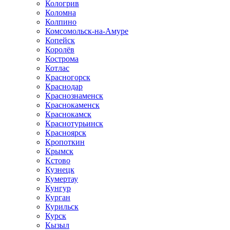
Кологрив
Коломна
Колпино
Комсомольск-на-Амуре
Копейск
Королёв
Кострома
Котлас
Красногорск
Краснодар
Краснознаменск
Краснокаменск
Краснокамск
Краснотурьинск
Красноярск
Кропоткин
Крымск
Кстово
Кузнецк
Кумертау
Кунгур
Курган
Курильск
Курск
Кызыл