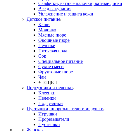
Салфетки, ватные палочки, ватные диски
Все для купания
Увлажнение и защита кожи
Детское питание
Каши
Молочко
Мясные пюре
Овощные пюре
Печенье
Питьевая вода
Сок
Специальное питание
Сухие смеси
Фруктовые пюре
Чаи
+ ЕЩЕ 1
Подгузники и пеленки
Клеенки
Пеленки
Подгузники
Пустышки, прорезыватели и игрушки
Игрушки
Прорезыватели
Пустышки
Женская