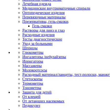
Лечебная одежда
Медицинские внутриматочные спирали
Ортопедические изделия
Перевязочные материалы
Презервативы, гель-смазки
Гель смазки
Растворы для линз и глаз
Расходные изделия
Тесты диагностические
Уход за больными
Шприцы
Глюкометры
Ингаляторы /небулайзеры
Ирригаторы
Массажеры
Молокоотсосы
Расходный материал/ланцеты, тест-полоски, манже
Стетоскопы
Термометры
Тонометры
Защита для детей
От клещей
От летающих насекомых
Педикулез