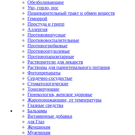
Обезболивающие
Ухо, горло, нос
Пищеварительный тракт и обмен веществ
Геморрой
Простуда и грипп
Аллергия
Противовирусные
Противовоспалительные
Противогрибковые
Противоопухолевые
Противопаразитарные
Растворители для лекарств
Растворы для парентерального питания
Фитопрепараты
Сердечно-сосудистые
Стоматологические
Тонизирующие
Гинекология, женское здоровье
Жаропонижающие, от температуры
Глазные средства
Бальзамы
Витаминные добавки
для Глаз
Женщинам
Мужчинам