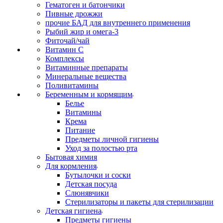
Гематоген и батончики
Пивные дрожжи
прочие БАД для внутреннего применения
Рыбий жир и омега-3
Фиточай/чай
Витамин С
Комплексы
Витаминные препараты
Минеральные вещества
Поливитамины
Беременным и кормящим
Белье
Витамины
Крема
Питание
Предметы личной гигиены
Уход за полостью рта
Бытовая химия
Для кормления
Бутылочки и соски
Детская посуда
Слюнявчики
Стерилизаторы и пакеты для стерилизации
Детская гигиена
Предметы гигиены