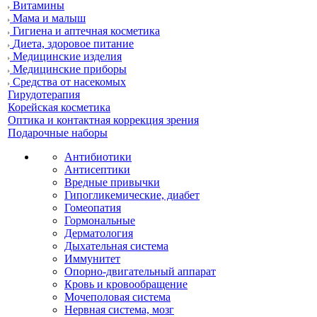
Витамины
Мама и малыш
Гигиена и аптечная косметика
Диета, здоровое питание
Медицинские изделия
Медицинские приборы
Средства от насекомых
Гирудотерапия
Корейская косметика
Оптика и контактная коррекция зрения
Подарочные наборы
Антибиотики
Антисептики
Вредные привычки
Гипогликемические, диабет
Гомеопатия
Гормональные
Дерматология
Дыхательная система
Иммунитет
Опорно-двигательный аппарат
Кровь и кровообращение
Мочеполовая система
Нервная система, мозг