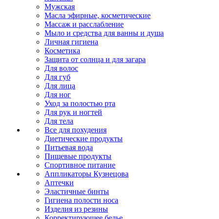
Мужская
Масла эфирные, косметические
Массаж и расслабление
Мыло и средства для ванны и душа
Личная гигиена
Косметика
Защита от солнца и для загара
Для волос
Для губ
Для лица
Для ног
Уход за полостью рта
Для рук и ногтей
Для тела
Все для похудения
Диетические продукты
Питьевая вода
Пищевые продукты
Спортивное питание
Аппликаторы Кузнецова
Аптечки
Эластичные бинты
Гигиена полости носа
Изделия из резины
Корректирующее белье