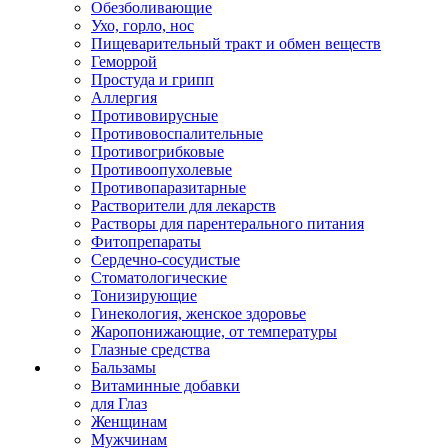
Обезболивающие
Ухо, горло, нос
Пищеварительный тракт и обмен веществ
Геморрой
Простуда и грипп
Аллергия
Противовирусные
Противовоспалительные
Противогрибковые
Противоопухолевые
Противопаразитарные
Растворители для лекарств
Растворы для парентерального питания
Фитопрепараты
Сердечно-сосудистые
Стоматологические
Тонизирующие
Гинекология, женское здоровье
Жаропонижающие, от температуры
Глазные средства
Бальзамы
Витаминные добавки
для Глаз
Женщинам
Мужчинам