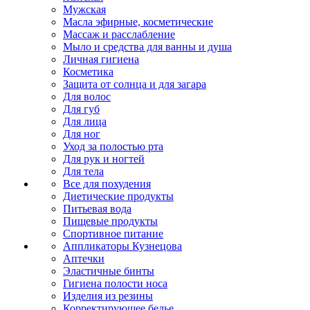
Мужская
Масла эфирные, косметические
Массаж и расслабление
Мыло и средства для ванны и душа
Личная гигиена
Косметика
Защита от солнца и для загара
Для волос
Для губ
Для лица
Для ног
Уход за полостью рта
Для рук и ногтей
Для тела
Все для похудения
Диетические продукты
Питьевая вода
Пищевые продукты
Спортивное питание
Аппликаторы Кузнецова
Аптечки
Эластичные бинты
Гигиена полости носа
Изделия из резины
Корректирующее белье