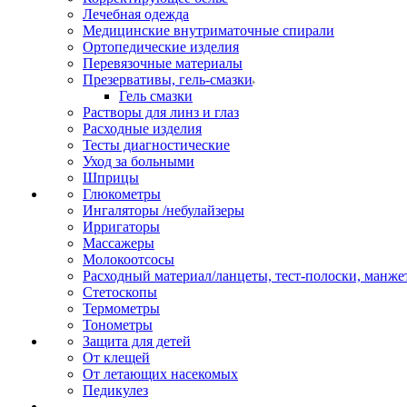
Лечебная одежда
Медицинские внутриматочные спирали
Ортопедические изделия
Перевязочные материалы
Презервативы, гель-смазки
Гель смазки
Растворы для линз и глаз
Расходные изделия
Тесты диагностические
Уход за больными
Шприцы
Глюкометры
Ингаляторы /небулайзеры
Ирригаторы
Массажеры
Молокоотсосы
Расходный материал/ланцеты, тест-полоски, манже
Стетоскопы
Термометры
Тонометры
Защита для детей
От клещей
От летающих насекомых
Педикулез