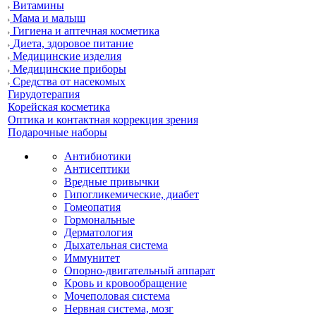
Витамины
Мама и малыш
Гигиена и аптечная косметика
Диета, здоровое питание
Медицинские изделия
Медицинские приборы
Средства от насекомых
Гирудотерапия
Корейская косметика
Оптика и контактная коррекция зрения
Подарочные наборы
Антибиотики
Антисептики
Вредные привычки
Гипогликемические, диабет
Гомеопатия
Гормональные
Дерматология
Дыхательная система
Иммунитет
Опорно-двигательный аппарат
Кровь и кровообращение
Мочеполовая система
Нервная система, мозг