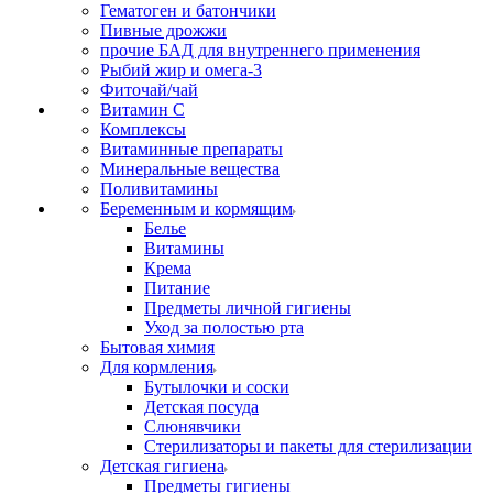
Гематоген и батончики
Пивные дрожжи
прочие БАД для внутреннего применения
Рыбий жир и омега-3
Фиточай/чай
Витамин С
Комплексы
Витаминные препараты
Минеральные вещества
Поливитамины
Беременным и кормящим
Белье
Витамины
Крема
Питание
Предметы личной гигиены
Уход за полостью рта
Бытовая химия
Для кормления
Бутылочки и соски
Детская посуда
Слюнявчики
Стерилизаторы и пакеты для стерилизации
Детская гигиена
Предметы гигиены