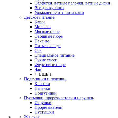
Салфетки, ватные палочки, ватные диски
Все для купания
Увлажнение и защита кожи
Детское питание
Каши
Молочко
Мясные пюре
Овощные пюре
Печенье
Питьевая вода
Сок
Специальное питание
Сухие смеси
Фруктовые пюре
Чаи
+ ЕЩЕ 1
Подгузники и пеленки
Клеенки
Пеленки
Подгузники
Пустышки, прорезыватели и игрушки
Игрушки
Прорезыватели
Пустышки
Женская