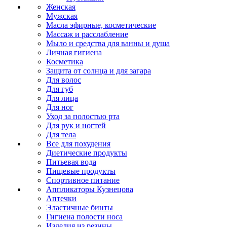
Женская
Мужская
Масла эфирные, косметические
Массаж и расслабление
Мыло и средства для ванны и душа
Личная гигиена
Косметика
Защита от солнца и для загара
Для волос
Для губ
Для лица
Для ног
Уход за полостью рта
Для рук и ногтей
Для тела
Все для похудения
Диетические продукты
Питьевая вода
Пищевые продукты
Спортивное питание
Аппликаторы Кузнецова
Аптечки
Эластичные бинты
Гигиена полости носа
Изделия из резины