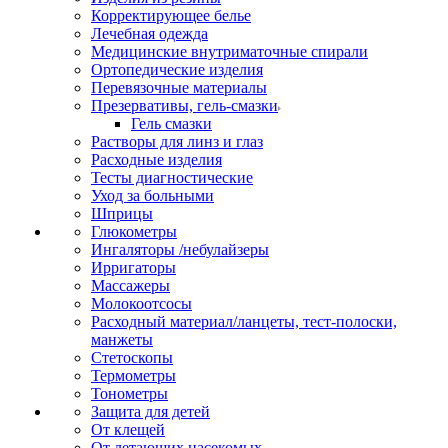
Корректирующее белье
Лечебная одежда
Медицинские внутриматочные спирали
Ортопедические изделия
Перевязочные материалы
Презервативы, гель-смазки
Гель смазки
Растворы для линз и глаз
Расходные изделия
Тесты диагностические
Уход за больными
Шприцы
Глюкометры
Ингаляторы /небулайзеры
Ирригаторы
Массажеры
Молокоотсосы
Расходный материал/ланцеты, тест-полоски,
манжеты
Стетоскопы
Термометры
Тонометры
Защита для детей
От клещей
От летающих насекомых