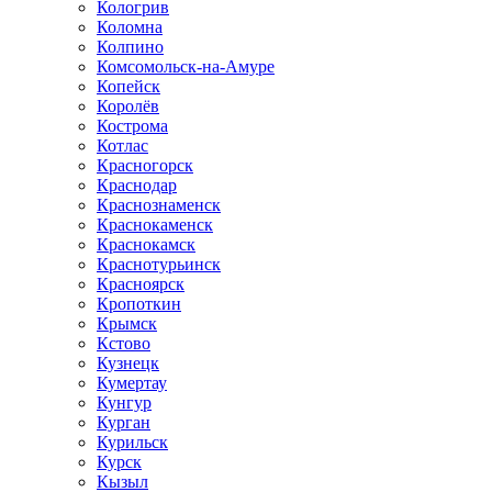
Кологрив
Коломна
Колпино
Комсомольск-на-Амуре
Копейск
Королёв
Кострома
Котлас
Красногорск
Краснодар
Краснознаменск
Краснокаменск
Краснокамск
Краснотурьинск
Красноярск
Кропоткин
Крымск
Кстово
Кузнецк
Кумертау
Кунгур
Курган
Курильск
Курск
Кызыл