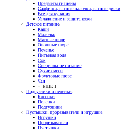
Предметы гигиены
Салфетки, ватные палочки, ватные диски
Все для купания
Увлажнение и защита кожи
Детское питание
Каши
Молочко
Мясные пюре
Овощные пюре
Печенье
Питьевая вода
Сок
Специальное питание
Сухие смеси
Фруктовые пюре
Чаи
+ ЕЩЕ 1
Подгузники и пеленки
Клеенки
Пеленки
Подгузники
Пустышки, прорезыватели и игрушки
Игрушки
Прорезыватели
Пустышки