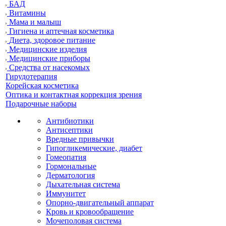
БАД
Витамины
Мама и малыш
Гигиена и аптечная косметика
Диета, здоровое питание
Медицинские изделия
Медицинские приборы
Средства от насекомых
Гирудотерапия
Корейская косметика
Оптика и контактная коррекция зрения
Подарочные наборы
Антибиотики
Антисептики
Вредные привычки
Гипогликемические, диабет
Гомеопатия
Гормональные
Дерматология
Дыхательная система
Иммунитет
Опорно-двигательный аппарат
Кровь и кровообращение
Мочеполовая система