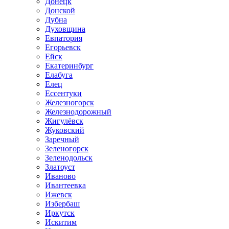
Донецк
Донской
Дубна
Духовщина
Евпатория
Егорьевск
Ейск
Екатеринбург
Елабуга
Елец
Ессентуки
Железногорск
Железнодорожный
Жигулёвск
Жуковский
Заречный
Зеленогорск
Зеленодольск
Златоуст
Иваново
Ивантеевка
Ижевск
Избербаш
Иркутск
Искитим