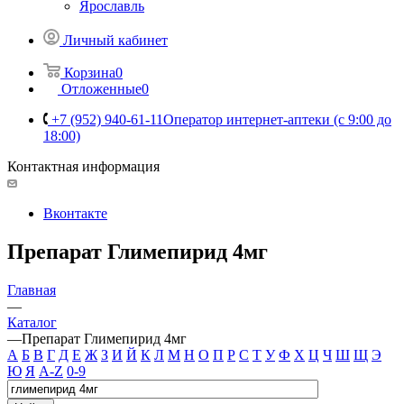
Ярославль
Личный кабинет
Корзина
0
Отложенные
0
+7 (952) 940-61-11
Оператор интернет-аптеки (с 9:00 до
18:00)
Контактная информация
Вконтакте
Препарат Глимепирид 4мг
Главная
—
Каталог
—
Препарат Глимепирид 4мг
А
Б
В
Г
Д
Е
Ж
З
И
Й
К
Л
М
Н
О
П
Р
С
Т
У
Ф
Х
Ц
Ч
Ш
Щ
Э
Ю
Я
A-Z
0-9