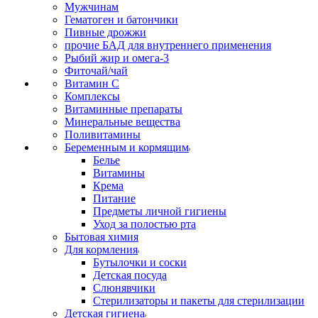
Мужчинам
Гематоген и батончики
Пивные дрожжи
прочие БАД для внутреннего применения
Рыбий жир и омега-3
Фиточай/чай
Витамин С
Комплексы
Витаминные препараты
Минеральные вещества
Поливитамины
Беременным и кормящим
Белье
Витамины
Крема
Питание
Предметы личной гигиены
Уход за полостью рта
Бытовая химия
Для кормления
Бутылочки и соски
Детская посуда
Слюнявчики
Стерилизаторы и пакеты для стерилизации
Детская гигиена