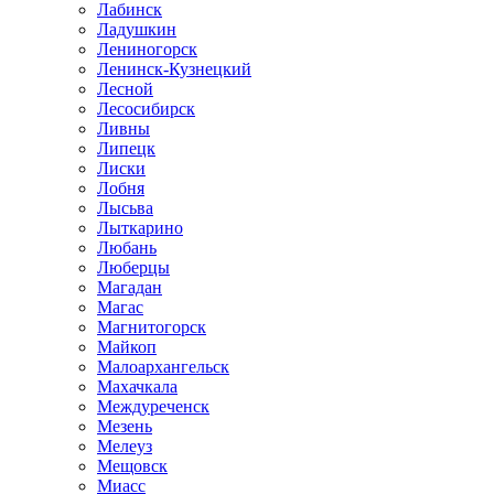
Лабинск
Ладушкин
Лениногорск
Ленинск-Кузнецкий
Лесной
Лесосибирск
Ливны
Липецк
Лиски
Лобня
Лысьва
Лыткарино
Любань
Люберцы
Магадан
Магас
Магнитогорск
Майкоп
Малоархангельск
Махачкала
Междуреченск
Мезень
Мелеуз
Мещовск
Миасс