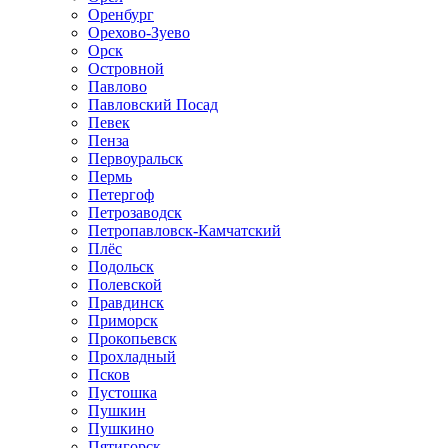
Оренбург
Орехово-Зуево
Орск
Островной
Павлово
Павловский Посад
Певек
Пенза
Первоуральск
Пермь
Петергоф
Петрозаводск
Петропавловск-Камчатский
Плёс
Подольск
Полевской
Правдинск
Приморск
Прокопьевск
Прохладный
Псков
Пустошка
Пушкин
Пушкино
Пятигорск