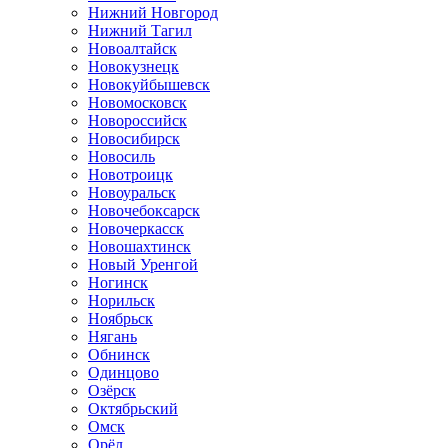
Нижний Новгород
Нижний Тагил
Новоалтайск
Новокузнецк
Новокуйбышевск
Новомосковск
Новороссийск
Новосибирск
Новосиль
Новотроицк
Новоуральск
Новочебоксарск
Новочеркасск
Новошахтинск
Новый Уренгой
Ногинск
Норильск
Ноябрьск
Нягань
Обнинск
Одинцово
Озёрск
Октябрьский
Омск
Орёл