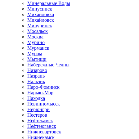
Минеральные Воды
Минусинск
Михайловка
Михайловск
Мичуринск
Мосальск
Москва
Мурино
Мурманск
Муром
Мытищи
Набережные Челны
Назарово
Назрань
Нальчик
Наро-Фоминск
Нарьян-Мар
Находка
Невинномысск
Нерюнгри
Нестеров
Нефтекамск
Нефтеюганск
Нижневартовск
Нижнекамск