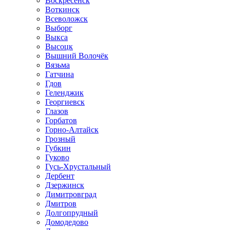
Воскресенск
Воткинск
Всеволожск
Выборг
Выкса
Высоцк
Вышний Волочёк
Вязьма
Гатчина
Гдов
Геленджик
Георгиевск
Глазов
Горбатов
Горно-Алтайск
Грозный
Губкин
Гуково
Гусь-Хрустальный
Дербент
Дзержинск
Димитровград
Дмитров
Долгопрудный
Домодедово