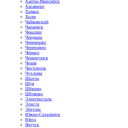
Ханты-Мансийск
Хасавюрт
Химки
Холм
Чайковский
Чапаевск
Чекалин
Чердынь
Черемхово
Череповец
Чёрмоз
Черногорск
Чехов
Чистополь
Чухлома
Шахты
Шуя
Щёкино
Щёлково
Электросталь
Элиста
Энгельс
Южно-Сахалинск
Юрга
Якутск