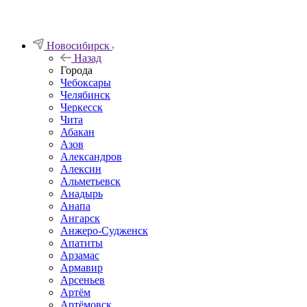
Новосибирск
Назад
Города
Чебоксары
Челябинск
Черкесск
Чита
Абакан
Азов
Александров
Алексин
Альметьевск
Анадырь
Анапа
Ангарск
Анжеро-Судженск
Апатиты
Арзамас
Армавир
Арсеньев
Артём
Артёмовск