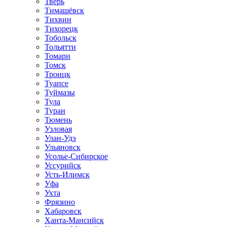
Тверь
Тимашёвск
Тихвин
Тихорецк
Тобольск
Тольятти
Томари
Томск
Троицк
Туапсе
Туймазы
Тула
Туран
Тюмень
Узловая
Улан-Удэ
Ульяновск
Усолье-Сибирское
Уссурийск
Усть-Илимск
Уфа
Ухта
Фрязино
Хабаровск
Ханта-Мансийск