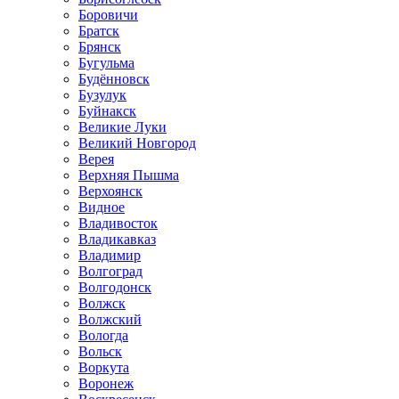
Боровичи
Братск
Брянск
Бугульма
Будённовск
Бузулук
Буйнакск
Великие Луки
Великий Новгород
Верея
Верхняя Пышма
Верхоянск
Видное
Владивосток
Владикавказ
Владимир
Волгоград
Волгодонск
Волжск
Волжский
Вологда
Вольск
Воркута
Воронеж