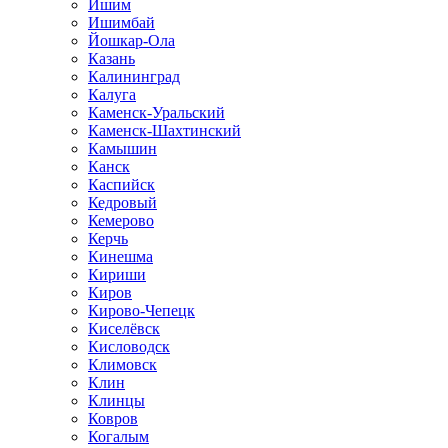
Ишим
Ишимбай
Йошкар-Ола
Казань
Калининград
Калуга
Каменск-Уральский
Каменск-Шахтинский
Камышин
Канск
Каспийск
Кедровый
Кемерово
Керчь
Кинешма
Кириши
Киров
Кирово-Чепецк
Киселёвск
Кисловодск
Климовск
Клин
Клинцы
Ковров
Когалым