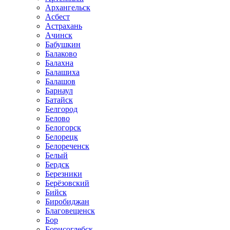
Архангельск
Асбест
Астрахань
Ачинск
Бабушкин
Балаково
Балахна
Балашиха
Балашов
Барнаул
Батайск
Белгород
Белово
Белогорск
Белорецк
Белореченск
Белый
Бердск
Березники
Берёзовский
Бийск
Биробиджан
Благовещенск
Бор
Борисоглебск