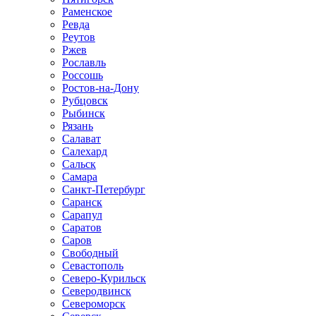
Раменское
Ревда
Реутов
Ржев
Рославль
Россошь
Ростов-на-Дону
Рубцовск
Рыбинск
Рязань
Салават
Салехард
Сальск
Самара
Санкт-Петербург
Саранск
Сарапул
Саратов
Саров
Свободный
Севастополь
Северо-Курильск
Северодвинск
Североморск