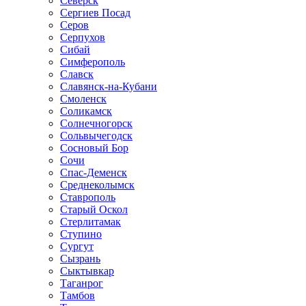
Северск
Сергиев Посад
Серов
Серпухов
Сибай
Симферополь
Славск
Славянск-на-Кубани
Смоленск
Соликамск
Солнечногорск
Сольвычегодск
Сосновый Бор
Сочи
Спас-Деменск
Среднеколымск
Ставрополь
Старый Оскол
Стерлитамак
Ступино
Сургут
Сызрань
Сыктывкар
Таганрог
Тамбов