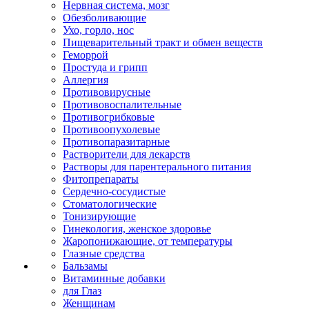
Нервная система, мозг
Обезболивающие
Ухо, горло, нос
Пищеварительный тракт и обмен веществ
Геморрой
Простуда и грипп
Аллергия
Противовирусные
Противовоспалительные
Противогрибковые
Противоопухолевые
Противопаразитарные
Растворители для лекарств
Растворы для парентерального питания
Фитопрепараты
Сердечно-сосудистые
Стоматологические
Тонизирующие
Гинекология, женское здоровье
Жаропонижающие, от температуры
Глазные средства
Бальзамы
Витаминные добавки
для Глаз
Женщинам