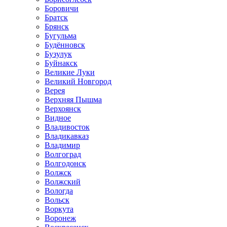
Боровичи
Братск
Брянск
Бугульма
Будённовск
Бузулук
Буйнакск
Великие Луки
Великий Новгород
Верея
Верхняя Пышма
Верхоянск
Видное
Владивосток
Владикавказ
Владимир
Волгоград
Волгодонск
Волжск
Волжский
Вологда
Вольск
Воркута
Воронеж