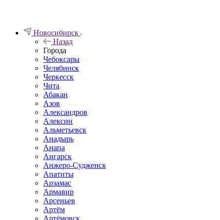
Новосибирск
Назад
Города
Чебоксары
Челябинск
Черкесск
Чита
Абакан
Азов
Александров
Алексин
Альметьевск
Анадырь
Анапа
Ангарск
Анжеро-Судженск
Апатиты
Арзамас
Армавир
Арсеньев
Артём
Артёмовск