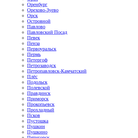
Оренбург
Орехово-Зуево
Орск
Островной
Павлово
Павловский Посад
Певек
Пенза
Первоуральск
Пермь
Петергоф
Петрозаводск
Петропавловск-Камчатский
Плёс
Подольск
Полевской
Правдинск
Приморск
Прокопьевск
Прохладный
Псков
Пустошка
Пушкин
Пушкино
Пятигорск