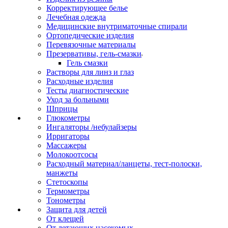
Корректирующее белье
Лечебная одежда
Медицинские внутриматочные спирали
Ортопедические изделия
Перевязочные материалы
Презервативы, гель-смазки
Гель смазки
Растворы для линз и глаз
Расходные изделия
Тесты диагностические
Уход за больными
Шприцы
Глюкометры
Ингаляторы /небулайзеры
Ирригаторы
Массажеры
Молокоотсосы
Расходный материал/ланцеты, тест-полоски,
манжеты
Стетоскопы
Термометры
Тонометры
Защита для детей
От клещей
От летающих насекомых