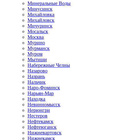
Минеральные Воды
Минусинск
Михайловка
Михайловск
Мичуринск
Мосальск
Москва
Мурино
Мурманск
Муром
Мытищи
Набережные Челны
Назарово
Назрань
Нальчик
Наро-Фоминск
Нарьян-Мар
Находка
Невинномысск
Нерюнгри
Нестеров
Нефтекамск
Нефтеюганск
Нижневартовск
Нижнекамск