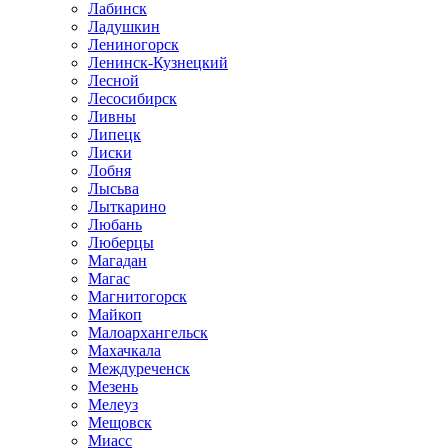
Лабинск
Ладушкин
Лениногорск
Ленинск-Кузнецкий
Лесной
Лесосибирск
Ливны
Липецк
Лиски
Лобня
Лысьва
Лыткарино
Любань
Люберцы
Магадан
Магас
Магнитогорск
Майкоп
Малоархангельск
Махачкала
Междуреченск
Мезень
Мелеуз
Мещовск
Миасс