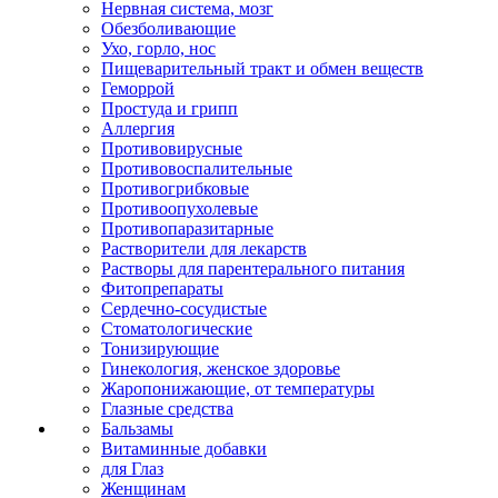
Нервная система, мозг
Обезболивающие
Ухо, горло, нос
Пищеварительный тракт и обмен веществ
Геморрой
Простуда и грипп
Аллергия
Противовирусные
Противовоспалительные
Противогрибковые
Противоопухолевые
Противопаразитарные
Растворители для лекарств
Растворы для парентерального питания
Фитопрепараты
Сердечно-сосудистые
Стоматологические
Тонизирующие
Гинекология, женское здоровье
Жаропонижающие, от температуры
Глазные средства
Бальзамы
Витаминные добавки
для Глаз
Женщинам