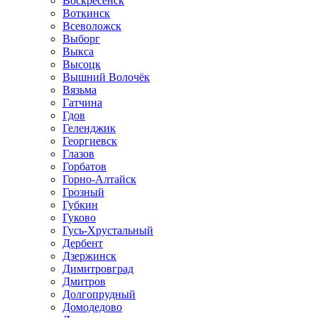
Воскресенск
Воткинск
Всеволожск
Выборг
Выкса
Высоцк
Вышний Волочёк
Вязьма
Гатчина
Гдов
Геленджик
Георгиевск
Глазов
Горбатов
Горно-Алтайск
Грозный
Губкин
Гуково
Гусь-Хрустальный
Дербент
Дзержинск
Димитровград
Дмитров
Долгопрудный
Домодедово