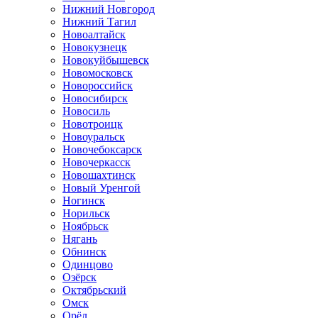
Нижний Новгород
Нижний Тагил
Новоалтайск
Новокузнецк
Новокуйбышевск
Новомосковск
Новороссийск
Новосибирск
Новосиль
Новотроицк
Новоуральск
Новочебоксарск
Новочеркасск
Новошахтинск
Новый Уренгой
Ногинск
Норильск
Ноябрьск
Нягань
Обнинск
Одинцово
Озёрск
Октябрьский
Омск
Орёл