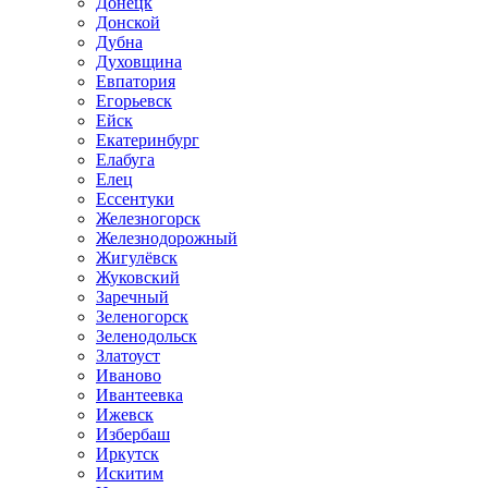
Донецк
Донской
Дубна
Духовщина
Евпатория
Егорьевск
Ейск
Екатеринбург
Елабуга
Елец
Ессентуки
Железногорск
Железнодорожный
Жигулёвск
Жуковский
Заречный
Зеленогорск
Зеленодольск
Златоуст
Иваново
Ивантеевка
Ижевск
Избербаш
Иркутск
Искитим