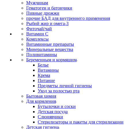
Мужчинам
Гематоген и батончики
Пивные дрожжи
прочие БАД для внутреннего применения
Рыбий жир и омега-3
Фиточай/чай
Витамин С
Комплексы
Витаминные препараты
Минеральные вещества
Поливитамины
Беременным и кормящим
Белье
Витамины
Крема
Питание
Предметы личной гигиены
Уход за полостью рта
Бытовая химия
Для кормления
Бутылочки и соски
Детская посуда
Слюнявчики
Стерилизаторы и пакеты для стерилизации
Детская гигиена