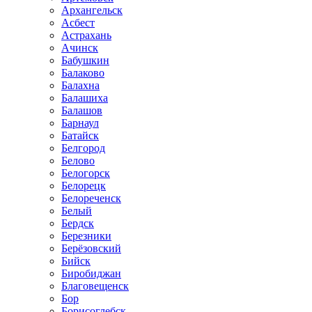
Архангельск
Асбест
Астрахань
Ачинск
Бабушкин
Балаково
Балахна
Балашиха
Балашов
Барнаул
Батайск
Белгород
Белово
Белогорск
Белорецк
Белореченск
Белый
Бердск
Березники
Берёзовский
Бийск
Биробиджан
Благовещенск
Бор
Борисоглебск