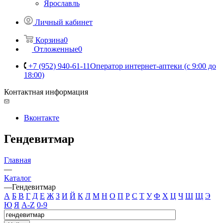
Ярославль
Личный кабинет
Корзина
0
Отложенные
0
+7 (952) 940-61-11
Оператор интернет-аптеки (с 9:00 до
18:00)
Контактная информация
Вконтакте
Гендевитмар
Главная
—
Каталог
—
Гендевитмар
А
Б
В
Г
Д
Е
Ж
З
И
Й
К
Л
М
Н
О
П
Р
С
Т
У
Ф
Х
Ц
Ч
Ш
Щ
Э
Ю
Я
A-Z
0-9