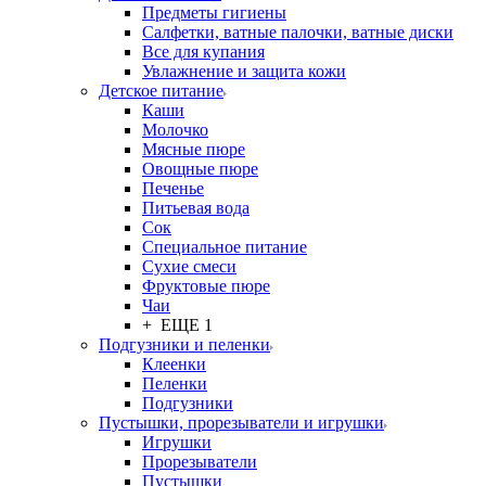
Предметы гигиены
Салфетки, ватные палочки, ватные диски
Все для купания
Увлажнение и защита кожи
Детское питание
Каши
Молочко
Мясные пюре
Овощные пюре
Печенье
Питьевая вода
Сок
Специальное питание
Сухие смеси
Фруктовые пюре
Чаи
+ ЕЩЕ 1
Подгузники и пеленки
Клеенки
Пеленки
Подгузники
Пустышки, прорезыватели и игрушки
Игрушки
Прорезыватели
Пустышки