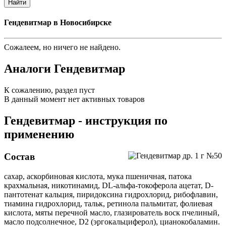
Найти
Гендевитмар в Новосибирске
Сожалеем, но ничего не найдено.
Аналоги Гендевитмар
К сожалению, раздел пуст
В данный момент нет активных товаров
Гендевитмар - инструкция по
применению
Состав
сахар, аскорбиновая кислота, мука пшеничная, патока
крахмальная, никотинамид, DL-альфа-токоферола ацетат, D-
пантотенат кальция, пиридоксина гидрохлорид, рибофлавин,
тиамина гидрохлорид, тальк, ретинола пальмитат, фолиевая
кислота, мяты перечной масло, глазирователь воск пчелиный,
масло подсолнечное, D2 (эргокальциферол), цианокобаламин.