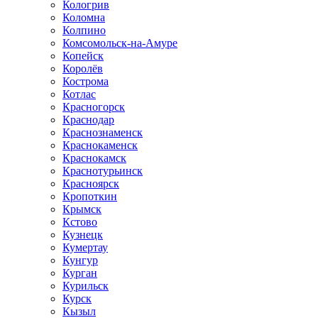
Кологрив
Коломна
Колпино
Комсомольск-на-Амуре
Копейск
Королёв
Кострома
Котлас
Красногорск
Краснодар
Краснознаменск
Краснокаменск
Краснокамск
Краснотурьинск
Красноярск
Кропоткин
Крымск
Кстово
Кузнецк
Кумертау
Кунгур
Курган
Курильск
Курск
Кызыл