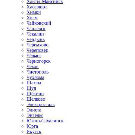
Ханты-Мансийск
Хасавюрт
Химки
Холм
Чайковский
Чапаевск
Чекалин
Чердынь
Черемхово
Череповец
Чёрмоз
Черногорск
Чехов
Чистополь
Чухлома
Шахты
Шуя
Щёкино
Щёлково
Электросталь
Элиста
Энгельс
Южно-Сахалинск
Юрга
Якутск