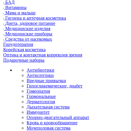
БАД
Витамины
Мама и малыш
Гигиена и аптечная косметика
Диета, здоровое питание
Медицинские изделия
Медицинские приборы
Средства от насекомых
Гирудотерапия
Корейская косметика
Оптика и контактная коррекция зрения
Подарочные наборы
Антибиотики
Антисептики
Вредные привычки
Гипогликемические, диабет
Гомеопатия
Гормональные
Дерматология
Дыхательная система
Иммунитет
Опорно-двигательный аппарат
Кровь и кровообращение
Мочеполовая система