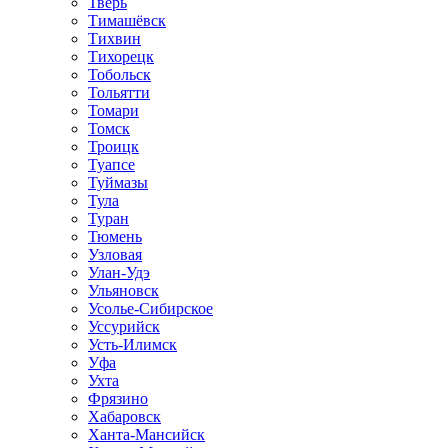
Тверь
Тимашёвск
Тихвин
Тихорецк
Тобольск
Тольятти
Томари
Томск
Троицк
Туапсе
Туймазы
Тула
Туран
Тюмень
Узловая
Улан-Удэ
Ульяновск
Усолье-Сибирское
Уссурийск
Усть-Илимск
Уфа
Ухта
Фрязино
Хабаровск
Ханта-Мансийск