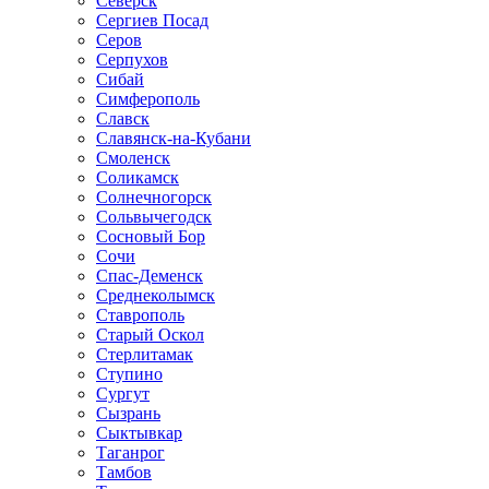
Северск
Сергиев Посад
Серов
Серпухов
Сибай
Симферополь
Славск
Славянск-на-Кубани
Смоленск
Соликамск
Солнечногорск
Сольвычегодск
Сосновый Бор
Сочи
Спас-Деменск
Среднеколымск
Ставрополь
Старый Оскол
Стерлитамак
Ступино
Сургут
Сызрань
Сыктывкар
Таганрог
Тамбов