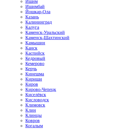
Ишим
Ишимбай
Йошкар-Ола
Казань
Калининград
Калуга
Каменск-Уральский
Каменск-Шахтинский
Камышин
Канск
Каспийск
Кедровый
Кемерово
Керчь
Кинешма
Кириши
Киров
Кирово-Чепецк
Киселёвск
Кисловодск
Климовск
Клин
Клинцы
Ковров
Когалым