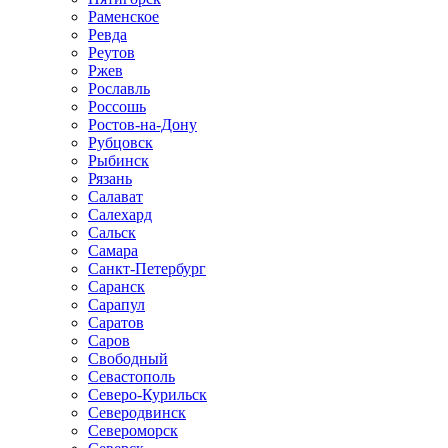
Раменское
Ревда
Реутов
Ржев
Рославль
Россошь
Ростов-на-Дону
Рубцовск
Рыбинск
Рязань
Салават
Салехард
Сальск
Самара
Санкт-Петербург
Саранск
Сарапул
Саратов
Саров
Свободный
Севастополь
Северо-Курильск
Северодвинск
Североморск