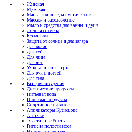
Женская
Мужская
Масла эфирные, косметические
Массаж и расслабление
Мыло и средства для ванны и душа
Личная гигиена
Косметика
Защита от солнца и для загара
Для волос
Для губ
Для лица
Для ног
Уход за полостью рта
Для рук и ногтей
Для тела
Все для похудения
Диетические продукты
Питьевая вода
Пищевые продукты
Спортивное питание
Аппликаторы Кузнецова
Аптечки
Эластичные бинты
Гигиена полости носа
Изделия из резины