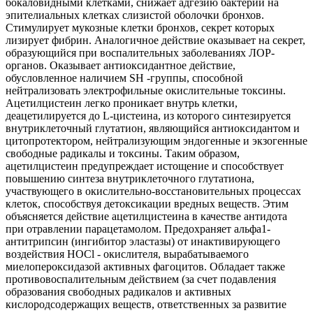
бокаловидными клетками, снижает адгезию бактерий на
эпителиальных клетках слизистой оболочки бронхов.
Стимулирует мукозные клетки бронхов, секрет которых
лизирует фибрин. Аналогичное действие оказывает на секрет,
образующийся при воспалительных заболеваниях ЛОР-
органов. Оказывает антиоксидантное действие,
обусловленное наличием SH -группы, способной
нейтрализовать электрофильные окислительные токсины.
Ацетилцистеин легко проникает внутрь клетки,
деацетилируется до L-цистеина, из которого синтезируется
внутриклеточный глутатион, являющийся антиоксидантом и
цитопротектором, нейтрализующим эндогенные и экзогенные
свободные радикалы и токсины. Таким образом,
ацетилцистеин предупреждает истощение и способствует
повышению синтеза внутриклеточного глутатиона,
участвующего в окислительно-восстановительных процессах
клеток, способствуя детоксикации вредных веществ. Этим
объясняется действие ацетилцистеина в качестве антидота
при отравлении парацетамолом. Предохраняет альфа1-
антитрипсин (ингибитор эластазы) от инактивирующего
воздействия НОСl - окислителя, вырабатываемого
миелопероксидазой активных фагоцитов. Обладает также
противовоспалительным действием (за счет подавления
образования свободных радикалов и активных
кислородсодержащих веществ, ответственных за развитие