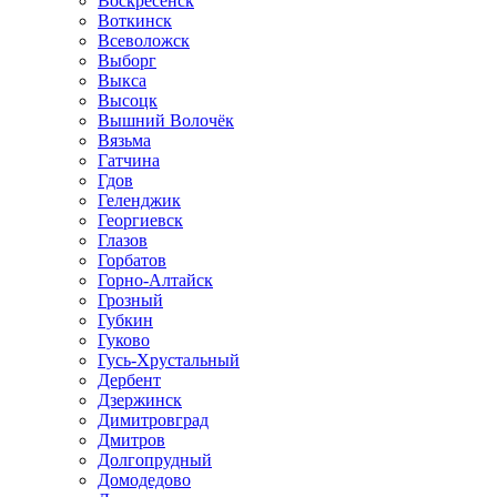
Воскресенск
Воткинск
Всеволожск
Выборг
Выкса
Высоцк
Вышний Волочёк
Вязьма
Гатчина
Гдов
Геленджик
Георгиевск
Глазов
Горбатов
Горно-Алтайск
Грозный
Губкин
Гуково
Гусь-Хрустальный
Дербент
Дзержинск
Димитровград
Дмитров
Долгопрудный
Домодедово