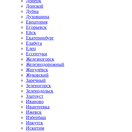
Донецк
Донской
Дубна
Духовщина
Евпатория
Егорьевск
Ейск
Екатеринбург
Елабуга
Елец
Ессентуки
Железногорск
Железнодорожный
Жигулёвск
Жуковский
Заречный
Зеленогорск
Зеленодольск
Златоуст
Иваново
Ивантеевка
Ижевск
Избербаш
Иркутск
Искитим