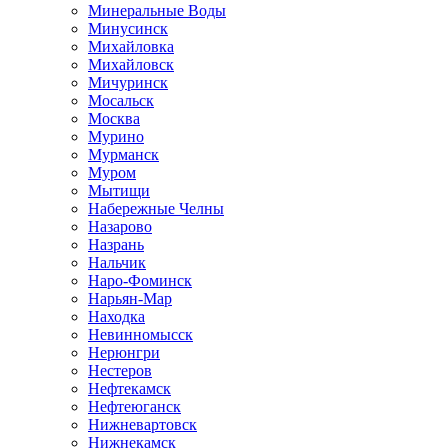
Минеральные Воды
Минусинск
Михайловка
Михайловск
Мичуринск
Мосальск
Москва
Мурино
Мурманск
Муром
Мытищи
Набережные Челны
Назарово
Назрань
Нальчик
Наро-Фоминск
Нарьян-Мар
Находка
Невинномысск
Нерюнгри
Нестеров
Нефтекамск
Нефтеюганск
Нижневартовск
Нижнекамск