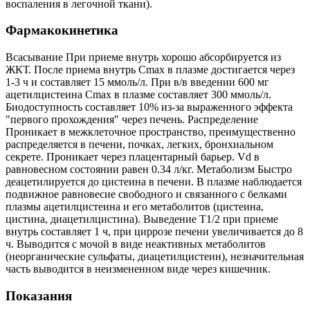
воспаления в легочной ткани).
Фармакокинетика
Всасывание При приеме внутрь хорошо абсорбируется из
ЖКТ. После приема внутрь Cmax в плазме достигается через
1-3 ч и составляет 15 ммоль/л. При в/в введении 600 мг
ацетилцистеина Cmax в плазме составляет 300 ммоль/л.
Биодоступность составляет 10% из-за выраженного эффекта
"первого прохождения" через печень. Распределение
Проникает в межклеточное пространство, преимущественно
распределяется в печени, почках, легких, бронхиальном
секрете. Проникает через плацентарный барьер. Vd в
равновесном состоянии равен 0.34 л/кг. Метаболизм Быстро
деацетилируется до цистеина в печени. В плазме наблюдается
подвижное равновесие свободного и связанного с белками
плазмы ацетилцистеина и его метаболитов (цистеина,
цистина, диацетилцистина). Выведение T1/2 при приеме
внутрь составляет 1 ч, при циррозе печени увеличивается до 8
ч. Выводится с мочой в виде неактивных метаболитов
(неорганические сульфаты, диацетилцистеин), незначительная
часть выводится в неизмененном виде через кишечник.
Показания