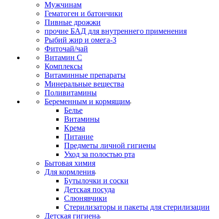
Мужчинам
Гематоген и батончики
Пивные дрожжи
прочие БАД для внутреннего применения
Рыбий жир и омега-3
Фиточай/чай
Витамин С
Комплексы
Витаминные препараты
Минеральные вещества
Поливитамины
Беременным и кормящим
Белье
Витамины
Крема
Питание
Предметы личной гигиены
Уход за полостью рта
Бытовая химия
Для кормления
Бутылочки и соски
Детская посуда
Слюнявчики
Стерилизаторы и пакеты для стерилизации
Детская гигиена