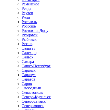
Раменское
Ревда
Реутов
Ржев
Рославль
Россошь
Ростов-на-Дону
Рубцовск
Рыбинск
Рязань
Салават
Салехард
Сальск
Самара
Санкт-Петербург
Саранск
Сарапул
Саратов
Саров
Свободный
Севастополь
Северо-Курильск
Северодвинск
Североморск