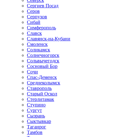
Северск
Сергиев Посад
Серов
Серпухов
Сибай
Симферополь
Славск
Славянск-на-Кубани
Смоленск
Соликамск
Солнечногорск
Сольвычегодск
Сосновый Бор
Сочи
Спас-Деменск
Среднеколымск
Ставрополь
Старый Оскол
Стерлитамак
Ступино
Сургут
Сызрань
Сыктывкар
Таганрог
Тамбов