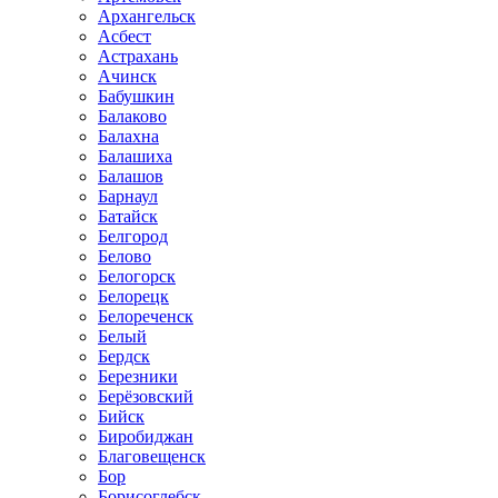
Архангельск
Асбест
Астрахань
Ачинск
Бабушкин
Балаково
Балахна
Балашиха
Балашов
Барнаул
Батайск
Белгород
Белово
Белогорск
Белорецк
Белореченск
Белый
Бердск
Березники
Берёзовский
Бийск
Биробиджан
Благовещенск
Бор
Борисоглебск