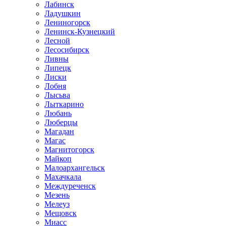
Лабинск
Ладушкин
Лениногорск
Ленинск-Кузнецкий
Лесной
Лесосибирск
Ливны
Липецк
Лиски
Лобня
Лысьва
Лыткарино
Любань
Люберцы
Магадан
Магас
Магнитогорск
Майкоп
Малоархангельск
Махачкала
Междуреченск
Мезень
Мелеуз
Мещовск
Миасс