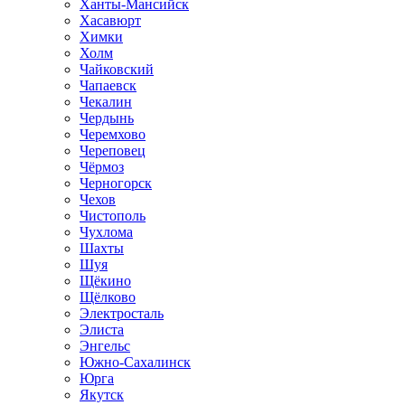
Ханты-Мансийск
Хасавюрт
Химки
Холм
Чайковский
Чапаевск
Чекалин
Чердынь
Черемхово
Череповец
Чёрмоз
Черногорск
Чехов
Чистополь
Чухлома
Шахты
Шуя
Щёкино
Щёлково
Электросталь
Элиста
Энгельс
Южно-Сахалинск
Юрга
Якутск