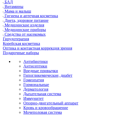
БАД
Витамины
Мама и малыш
Гигиена и аптечная косметика
Диета, здоровое питание
Медицинские изделия
Медицинские приборы
Средства от насекомых
Гирудотерапия
Корейская косметика
Оптика и контактная коррекция зрения
Подарочные наборы
Антибиотики
Антисептики
Вредные привычки
Гипогликемические, диабет
Гомеопатия
Гормональные
Дерматология
Дыхательная система
Иммунитет
Опорно-двигательный аппарат
Кровь и кровообращение
Мочеполовая система