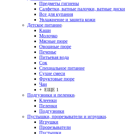
Предметы гигиены
Салфетки, ватные палочки, ватные диски
Все для купания
Увлажнение и защита кожи
Детское питание
Каши
Молочко
Мясные пюре
Овощные пюре
Печенье
Питьевая вода
Сок
Специальное питание
Сухие смеси
Фруктовые пюре
Чаи
+ ЕЩЕ 1
Подгузники и пеленки
Клеенки
Пеленки
Подгузники
Пустышки, прорезыватели и игрушки
Игрушки
Прорезыватели
Пустышки