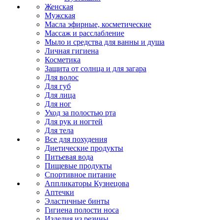
Женская
Мужская
Масла эфирные, косметические
Массаж и расслабление
Мыло и средства для ванны и душа
Личная гигиена
Косметика
Защита от солнца и для загара
Для волос
Для губ
Для лица
Для ног
Уход за полостью рта
Для рук и ногтей
Для тела
Все для похудения
Диетические продукты
Питьевая вода
Пищевые продукты
Спортивное питание
Аппликаторы Кузнецова
Аптечки
Эластичные бинты
Гигиена полости носа
Изделия из резины