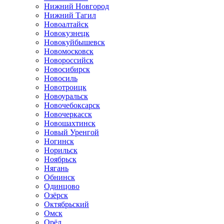
Нижний Новгород
Нижний Тагил
Новоалтайск
Новокузнецк
Новокуйбышевск
Новомосковск
Новороссийск
Новосибирск
Новосиль
Новотроицк
Новоуральск
Новочебоксарск
Новочеркасск
Новошахтинск
Новый Уренгой
Ногинск
Норильск
Ноябрьск
Нягань
Обнинск
Одинцово
Озёрск
Октябрьский
Омск
Орёл