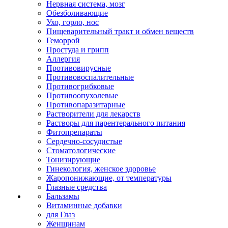
Нервная система, мозг
Обезболивающие
Ухо, горло, нос
Пищеварительный тракт и обмен веществ
Геморрой
Простуда и грипп
Аллергия
Противовирусные
Противовоспалительные
Противогрибковые
Противоопухолевые
Противопаразитарные
Растворители для лекарств
Растворы для парентерального питания
Фитопрепараты
Сердечно-сосудистые
Стоматологические
Тонизирующие
Гинекология, женское здоровье
Жаропонижающие, от температуры
Глазные средства
Бальзамы
Витаминные добавки
для Глаз
Женщинам