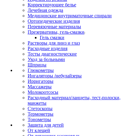
Корректирующее белье
Лечебная одежда
Медицинские внутриматочные спирали
Ортопедические изделия
Перевязочные материалы
Презервативы, гель-смазки
Гель смазки
Растворы для линз и глаз
Расходные изделия
Тесты диагностические
Уход за больными
Шприцы
Глюкометры
Ингаляторы /небулайзеры
Ирригаторы
Массажеры
Молокоотсосы
Расходный материал/ланцеты, тест-полоски,
манжеты
Стетоскопы
Термометры
Тонометры
Защита для детей
От клещей
От летающих насекомых