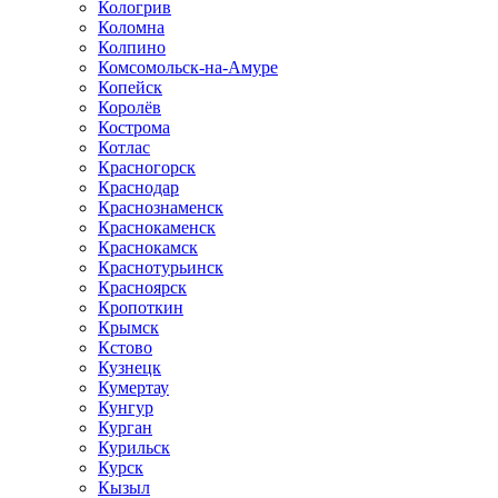
Кологрив
Коломна
Колпино
Комсомольск-на-Амуре
Копейск
Королёв
Кострома
Котлас
Красногорск
Краснодар
Краснознаменск
Краснокаменск
Краснокамск
Краснотурьинск
Красноярск
Кропоткин
Крымск
Кстово
Кузнецк
Кумертау
Кунгур
Курган
Курильск
Курск
Кызыл