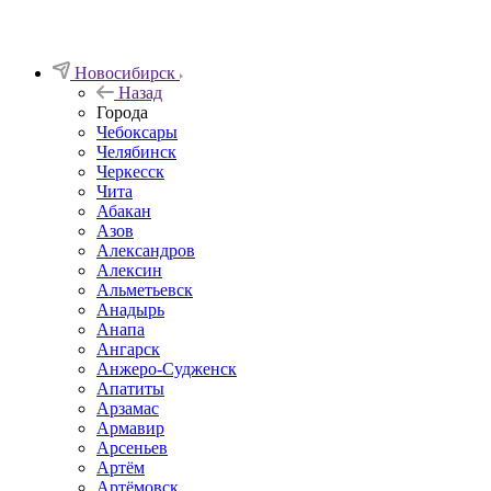
Новосибирск
Назад
Города
Чебоксары
Челябинск
Черкесск
Чита
Абакан
Азов
Александров
Алексин
Альметьевск
Анадырь
Анапа
Ангарск
Анжеро-Судженск
Апатиты
Арзамас
Армавир
Арсеньев
Артём
Артёмовск