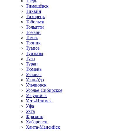
Тверь
Тимашёвск
Тихвин
Тихорецк
Тобольск
Тольятти
Томари
Томск
Троицк
Туапсе
Туймазы
Тула
Туран
Тюмень
Узловая
Улан-Удэ
Ульяновск
Усолье-Сибирское
Уссурийск
Усть-Илимск
Уфа
Ухта
Фрязино
Хабаровск
Ханта-Мансийск