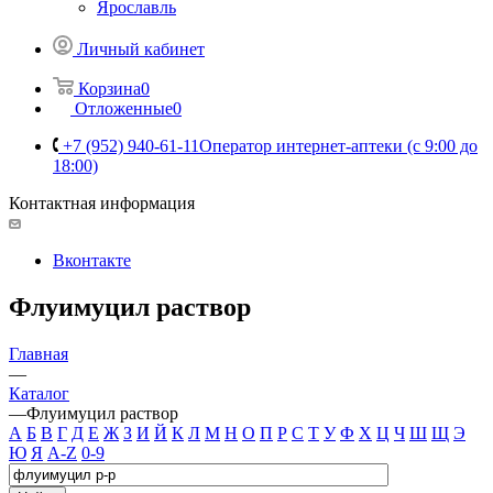
Ярославль
Личный кабинет
Корзина
0
Отложенные
0
+7 (952) 940-61-11
Оператор интернет-аптеки (с 9:00 до
18:00)
Контактная информация
Вконтакте
Флуимуцил раствор
Главная
—
Каталог
—
Флуимуцил раствор
А
Б
В
Г
Д
Е
Ж
З
И
Й
К
Л
М
Н
О
П
Р
С
Т
У
Ф
Х
Ц
Ч
Ш
Щ
Э
Ю
Я
A-Z
0-9