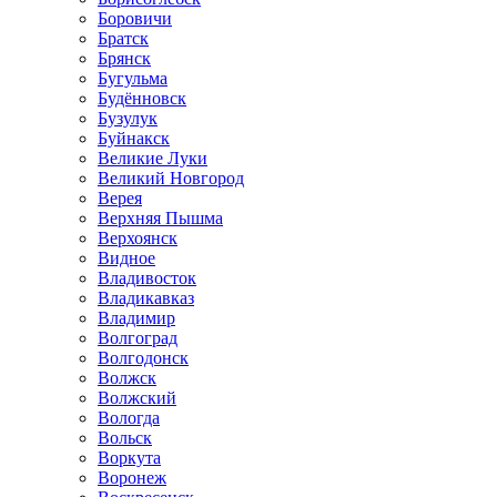
Боровичи
Братск
Брянск
Бугульма
Будённовск
Бузулук
Буйнакск
Великие Луки
Великий Новгород
Верея
Верхняя Пышма
Верхоянск
Видное
Владивосток
Владикавказ
Владимир
Волгоград
Волгодонск
Волжск
Волжский
Вологда
Вольск
Воркута
Воронеж