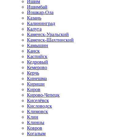
Ишим
Ишимбай
Йошкар-Ола
Казань
Калининград
Калуга
Каменск-Уральский
Каменск-Шахтинский
Камышин
Канск
Каспийск
Кедровый
Кемерово
Керчь
Кинешма
Кириши
Киров
Кирово-Чепецк
Киселёвск
Кисловодск
Климовск
Клин
Клинцы
Ковров
Когалым