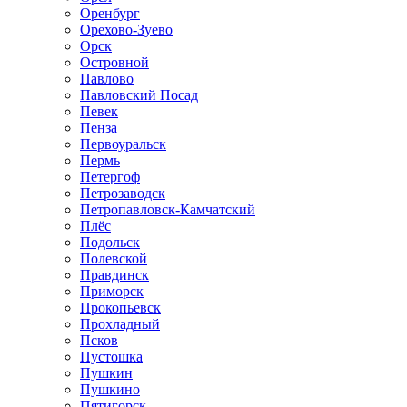
Оренбург
Орехово-Зуево
Орск
Островной
Павлово
Павловский Посад
Певек
Пенза
Первоуральск
Пермь
Петергоф
Петрозаводск
Петропавловск-Камчатский
Плёс
Подольск
Полевской
Правдинск
Приморск
Прокопьевск
Прохладный
Псков
Пустошка
Пушкин
Пушкино
Пятигорск