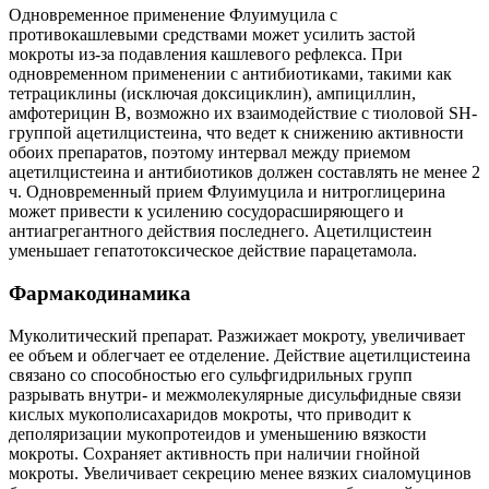
Одновременное применение Флуимуцила с
противокашлевыми средствами может усилить застой
мокроты из-за подавления кашлевого рефлекса. При
одновременном применении с антибиотиками, такими как
тетрациклины (исключая доксициклин), ампициллин,
амфотерицин В, возможно их взаимодействие с тиоловой SH-
группой ацетилцистеина, что ведет к снижению активности
обоих препаратов, поэтому интервал между приемом
ацетилцистеина и антибиотиков должен составлять не менее 2
ч. Одновременный прием Флуимуцила и нитроглицерина
может привести к усилению сосудорасширяющего и
антиагрегантного действия последнего. Ацетилцистеин
уменьшает гепатотоксическое действие парацетамола.
Фармакодинамика
Муколитический препарат. Разжижает мокроту, увеличивает
ее объем и облегчает ее отделение. Действие ацетилцистеина
связано со способностью его сульфгидрильных групп
разрывать внутри- и межмолекулярные дисульфидные связи
кислых мукополисахаридов мокроты, что приводит к
деполяризации мукопротеидов и уменьшению вязкости
мокроты. Сохраняет активность при наличии гнойной
мокроты. Увеличивает секрецию менее вязких сиаломуцинов