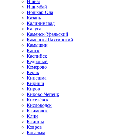
Ишим
Ишимбай
Йошкар-Ола
Казань
Калининград
Калуга
Каменск-Уральский
Каменск-Шахтинский
Камышин
Канск
Каспийск
Кедровый
Кемерово
Керчь
Кинешма
Кириши
Киров
Кирово-Чепецк
Киселёвск
Кисловодск
Климовск
Клин
Клинцы
Ковров
Когалым