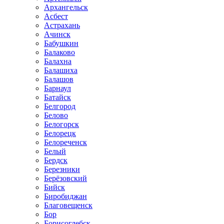
Архангельск
Асбест
Астрахань
Ачинск
Бабушкин
Балаково
Балахна
Балашиха
Балашов
Барнаул
Батайск
Белгород
Белово
Белогорск
Белорецк
Белореченск
Белый
Бердск
Березники
Берёзовский
Бийск
Биробиджан
Благовещенск
Бор
Борисоглебск