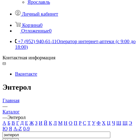
Ярославль
Личный кабинет
Корзина
0
Отложенные
0
+7 (952) 940-61-11
Оператор интернет-аптеки (с 9:00 до
18:00)
Контактная информация
Вконтакте
Энтерол
Главная
—
Каталог
—
Энтерол
А
Б
В
Г
Д
Е
Ж
З
И
Й
К
Л
М
Н
О
П
Р
С
Т
У
Ф
Х
Ц
Ч
Ш
Щ
Э
Ю
Я
A-Z
0-9