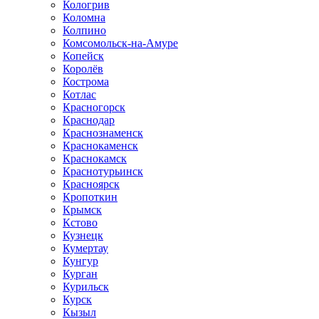
Кологрив
Коломна
Колпино
Комсомольск-на-Амуре
Копейск
Королёв
Кострома
Котлас
Красногорск
Краснодар
Краснознаменск
Краснокаменск
Краснокамск
Краснотурьинск
Красноярск
Кропоткин
Крымск
Кстово
Кузнецк
Кумертау
Кунгур
Курган
Курильск
Курск
Кызыл