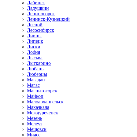
Лабинск
Ладушкин
Лениногорск
Ленинск-Кузнецкий
Лесной
Лесосибирск
Ливны
Липецк
Лиски
Лобня
Лысьва
Лыткарино
Любань
Люберцы
Магадан
Магас
Магнитогорск
Майкоп
Малоархангельск
Махачкала
Междуреченск
Мезень
Мелеуз
Мещовск
Миасс