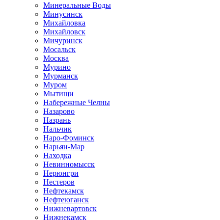
Минеральные Воды
Минусинск
Михайловка
Михайловск
Мичуринск
Мосальск
Москва
Мурино
Мурманск
Муром
Мытищи
Набережные Челны
Назарово
Назрань
Нальчик
Наро-Фоминск
Нарьян-Мар
Находка
Невинномысск
Нерюнгри
Нестеров
Нефтекамск
Нефтеюганск
Нижневартовск
Нижнекамск