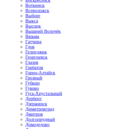
Воскресенск
Воткинск
Всеволожск
Выборг
Выкса
Высоцк
Вышний Волочёк
Вязьма
Гатчина
Гдов
Геленджик
Георгиевск
Глазов
Горбатов
Горно-Алтайск
Грозный
Губкин
Гуково
Гусь-Хрустальный
Дербент
Дзержинск
Димитровград
Дмитров
Долгопрудный
Домодедово