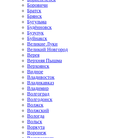
Боровичи
Братск
Брянск
Бугульма
Будённовск
Бузулук
Буйнакск
Великие Луки
Великий Новгород
Верея
Верхняя Пышма
Верхоянск
Видное
Владивосток
Владикавказ
Владимир
Волгоград
Волгодонск
Волжск
Волжский
Вологда
Вольск
Воркута
Воронеж