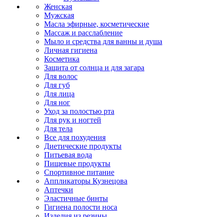
Женская
Мужская
Масла эфирные, косметические
Массаж и расслабление
Мыло и средства для ванны и душа
Личная гигиена
Косметика
Защита от солнца и для загара
Для волос
Для губ
Для лица
Для ног
Уход за полостью рта
Для рук и ногтей
Для тела
Все для похудения
Диетические продукты
Питьевая вода
Пищевые продукты
Спортивное питание
Аппликаторы Кузнецова
Аптечки
Эластичные бинты
Гигиена полости носа
Изделия из резины