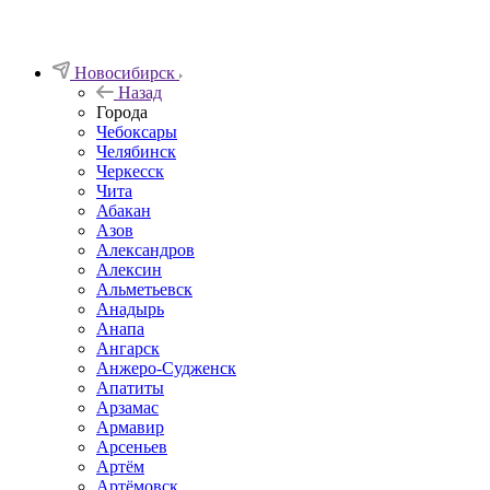
Новосибирск
Назад
Города
Чебоксары
Челябинск
Черкесск
Чита
Абакан
Азов
Александров
Алексин
Альметьевск
Анадырь
Анапа
Ангарск
Анжеро-Судженск
Апатиты
Арзамас
Армавир
Арсеньев
Артём
Артёмовск