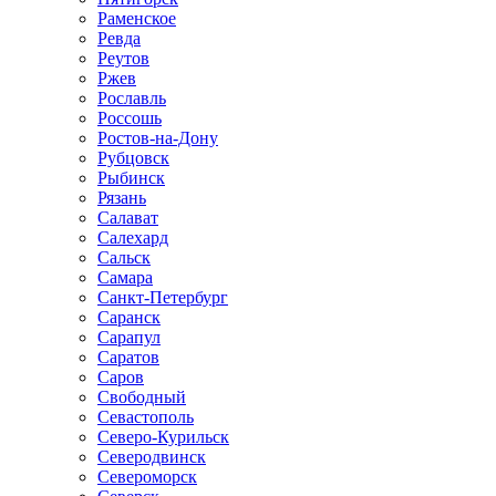
Раменское
Ревда
Реутов
Ржев
Рославль
Россошь
Ростов-на-Дону
Рубцовск
Рыбинск
Рязань
Салават
Салехард
Сальск
Самара
Санкт-Петербург
Саранск
Сарапул
Саратов
Саров
Свободный
Севастополь
Северо-Курильск
Северодвинск
Североморск