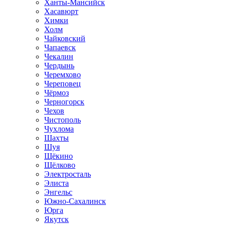
Ханты-Мансийск
Хасавюрт
Химки
Холм
Чайковский
Чапаевск
Чекалин
Чердынь
Черемхово
Череповец
Чёрмоз
Черногорск
Чехов
Чистополь
Чухлома
Шахты
Шуя
Щёкино
Щёлково
Электросталь
Элиста
Энгельс
Южно-Сахалинск
Юрга
Якутск