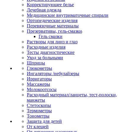
Корректирующее белье
Лечебная одежда
Медицинские внутриматочные спирали
Ортопедические изделия
Перевязочные материалы
Презервативы, гель-смазки
Гель смазки
Растворы для линз и глаз
Расходные изделия
Тесты диагностические
Уход за больными
Шприцы
Глюкометры
Ингаляторы /небулайзеры
Ирригаторы
Массажеры
Молокоотсосы
Расходный материал/ланцеты, тест-полоски,
манжеты
Стетоскопы
Термометры
Тонометры
Защита для детей
От клещей
От летающих насекомых