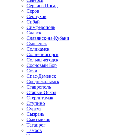
Северск
Сергиев Посад
Серов
Серпухов
Сибай
Симферополь
Славск
Славянск-на-Кубани
Смоленск
Соликамск
Солнечногорск
Сольвычегодск
Сосновый Бор
Сочи
Спас-Деменск
Среднеколымск
Ставрополь
Старый Оскол
Стерлитамак
Ступино
Сургут
Сызрань
Сыктывкар
Таганрог
Тамбов