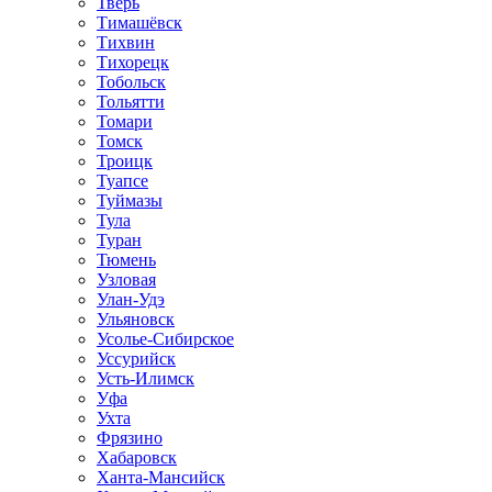
Тверь
Тимашёвск
Тихвин
Тихорецк
Тобольск
Тольятти
Томари
Томск
Троицк
Туапсе
Туймазы
Тула
Туран
Тюмень
Узловая
Улан-Удэ
Ульяновск
Усолье-Сибирское
Уссурийск
Усть-Илимск
Уфа
Ухта
Фрязино
Хабаровск
Ханта-Мансийск