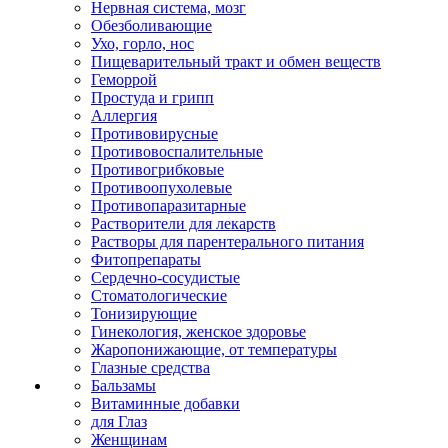
Нервная система, мозг
Обезболивающие
Ухо, горло, нос
Пищеварительный тракт и обмен веществ
Геморрой
Простуда и грипп
Аллергия
Противовирусные
Противовоспалительные
Противогрибковые
Противоопухолевые
Противопаразитарные
Растворители для лекарств
Растворы для парентерального питания
Фитопрепараты
Сердечно-сосудистые
Стоматологические
Тонизирующие
Гинекология, женское здоровье
Жаропонижающие, от температуры
Глазные средства
Бальзамы
Витаминные добавки
для Глаз
Женщинам