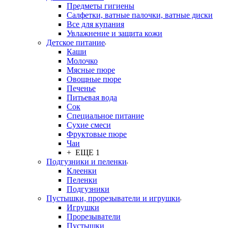
Предметы гигиены
Салфетки, ватные палочки, ватные диски
Все для купания
Увлажнение и защита кожи
Детское питание
Каши
Молочко
Мясные пюре
Овощные пюре
Печенье
Питьевая вода
Сок
Специальное питание
Сухие смеси
Фруктовые пюре
Чаи
+ ЕЩЕ 1
Подгузники и пеленки
Клеенки
Пеленки
Подгузники
Пустышки, прорезыватели и игрушки
Игрушки
Прорезыватели
Пустышки