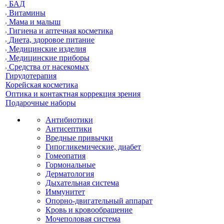
БАД
Витамины
Мама и малыш
Гигиена и аптечная косметика
Диета, здоровое питание
Медицинские изделия
Медицинские приборы
Средства от насекомых
Гирудотерапия
Корейская косметика
Оптика и контактная коррекция зрения
Подарочные наборы
Антибиотики
Антисептики
Вредные привычки
Гипогликемические, диабет
Гомеопатия
Гормональные
Дерматология
Дыхательная система
Иммунитет
Опорно-двигательный аппарат
Кровь и кровообращение
Мочеполовая система