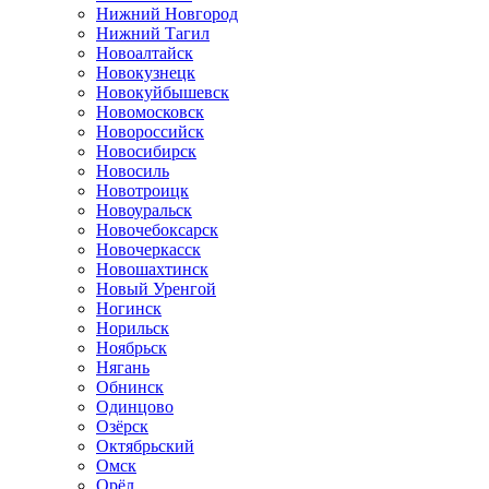
Нижний Новгород
Нижний Тагил
Новоалтайск
Новокузнецк
Новокуйбышевск
Новомосковск
Новороссийск
Новосибирск
Новосиль
Новотроицк
Новоуральск
Новочебоксарск
Новочеркасск
Новошахтинск
Новый Уренгой
Ногинск
Норильск
Ноябрьск
Нягань
Обнинск
Одинцово
Озёрск
Октябрьский
Омск
Орёл