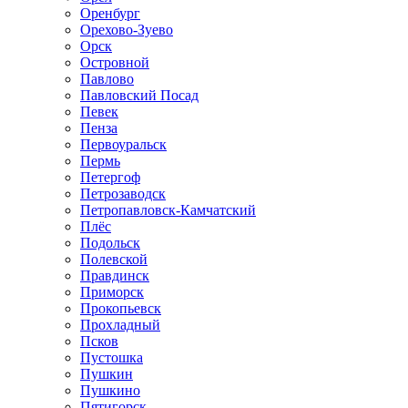
Оренбург
Орехово-Зуево
Орск
Островной
Павлово
Павловский Посад
Певек
Пенза
Первоуральск
Пермь
Петергоф
Петрозаводск
Петропавловск-Камчатский
Плёс
Подольск
Полевской
Правдинск
Приморск
Прокопьевск
Прохладный
Псков
Пустошка
Пушкин
Пушкино
Пятигорск