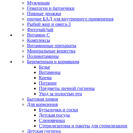
Мужчинам
Гематоген и батончики
Пивные дрожжи
прочие БАД для внутреннего применения
Рыбий жир и омега-3
Фиточай/чай
Витамин С
Комплексы
Витаминные препараты
Минеральные вещества
Поливитамины
Беременным и кормящим
Белье
Витамины
Крема
Питание
Предметы личной гигиены
Уход за полостью рта
Бытовая химия
Для кормления
Бутылочки и соски
Детская посуда
Слюнявчики
Стерилизаторы и пакеты для стерилизации
Детская гигиена