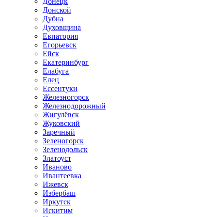
Донецк
Донской
Дубна
Духовщина
Евпатория
Егорьевск
Ейск
Екатеринбург
Елабуга
Елец
Ессентуки
Железногорск
Железнодорожный
Жигулёвск
Жуковский
Заречный
Зеленогорск
Зеленодольск
Златоуст
Иваново
Ивантеевка
Ижевск
Избербаш
Иркутск
Искитим