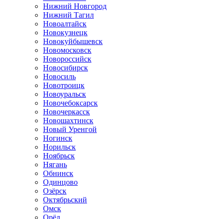
Нижний Новгород
Нижний Тагил
Новоалтайск
Новокузнецк
Новокуйбышевск
Новомосковск
Новороссийск
Новосибирск
Новосиль
Новотроицк
Новоуральск
Новочебоксарск
Новочеркасск
Новошахтинск
Новый Уренгой
Ногинск
Норильск
Ноябрьск
Нягань
Обнинск
Одинцово
Озёрск
Октябрьский
Омск
Орёл