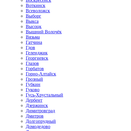
Воскресенск
Воткинск
Всеволожск
Выборг
Выкса
Высоцк
Вышний Волочёк
Вязьма
Гатчина
Гдов
Геленджик
Георгиевск
Глазов
Горбатов
Горно-Алтайск
Грозный
Губкин
Гуково
Гусь-Хрустальный
Дербент
Дзержинск
Димитровград
Дмитров
Долгопрудный
Домодедово