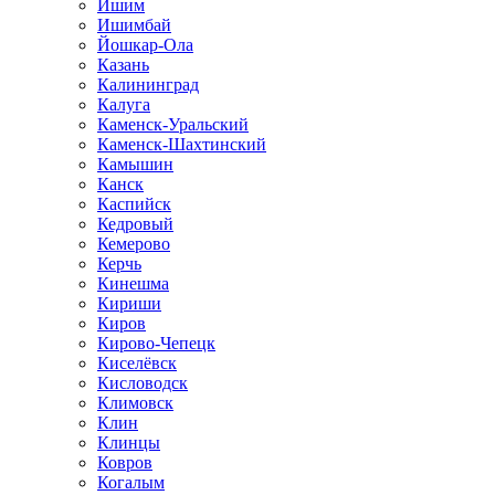
Ишим
Ишимбай
Йошкар-Ола
Казань
Калининград
Калуга
Каменск-Уральский
Каменск-Шахтинский
Камышин
Канск
Каспийск
Кедровый
Кемерово
Керчь
Кинешма
Кириши
Киров
Кирово-Чепецк
Киселёвск
Кисловодск
Климовск
Клин
Клинцы
Ковров
Когалым