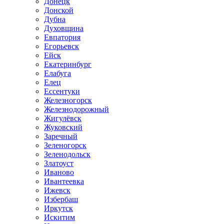
Донецк
Донской
Дубна
Духовщина
Евпатория
Егорьевск
Ейск
Екатеринбург
Елабуга
Елец
Ессентуки
Железногорск
Железнодорожный
Жигулёвск
Жуковский
Заречный
Зеленогорск
Зеленодольск
Златоуст
Иваново
Ивантеевка
Ижевск
Избербаш
Иркутск
Искитим