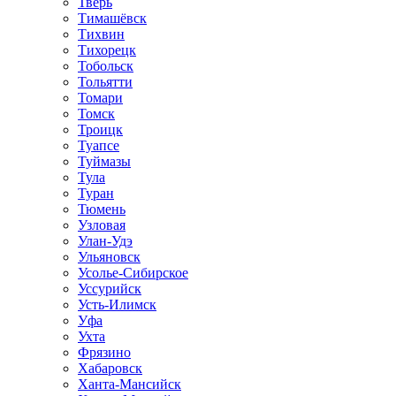
Тверь
Тимашёвск
Тихвин
Тихорецк
Тобольск
Тольятти
Томари
Томск
Троицк
Туапсе
Туймазы
Тула
Туран
Тюмень
Узловая
Улан-Удэ
Ульяновск
Усолье-Сибирское
Уссурийск
Усть-Илимск
Уфа
Ухта
Фрязино
Хабаровск
Ханта-Мансийск