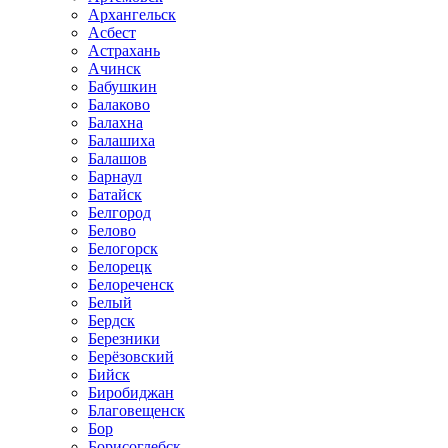
Архангельск
Асбест
Астрахань
Ачинск
Бабушкин
Балаково
Балахна
Балашиха
Балашов
Барнаул
Батайск
Белгород
Белово
Белогорск
Белорецк
Белореченск
Белый
Бердск
Березники
Берёзовский
Бийск
Биробиджан
Благовещенск
Бор
Борисоглебск