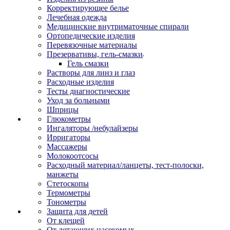
Корректирующее белье
Лечебная одежда
Медицинские внутриматочные спирали
Ортопедические изделия
Перевязочные материалы
Презервативы, гель-смазки
Гель смазки
Растворы для линз и глаз
Расходные изделия
Тесты диагностические
Уход за больными
Шприцы
Глюкометры
Ингаляторы /небулайзеры
Ирригаторы
Массажеры
Молокоотсосы
Расходный материал/ланцеты, тест-полоски,
манжеты
Стетоскопы
Термометры
Тонометры
Защита для детей
От клещей
От летающих насекомых