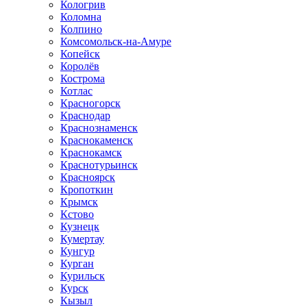
Кологрив
Коломна
Колпино
Комсомольск-на-Амуре
Копейск
Королёв
Кострома
Котлас
Красногорск
Краснодар
Краснознаменск
Краснокаменск
Краснокамск
Краснотурьинск
Красноярск
Кропоткин
Крымск
Кстово
Кузнецк
Кумертау
Кунгур
Курган
Курильск
Курск
Кызыл