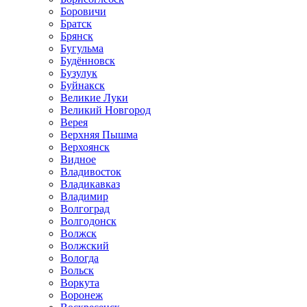
Боровичи
Братск
Брянск
Бугульма
Будённовск
Бузулук
Буйнакск
Великие Луки
Великий Новгород
Верея
Верхняя Пышма
Верхоянск
Видное
Владивосток
Владикавказ
Владимир
Волгоград
Волгодонск
Волжск
Волжский
Вологда
Вольск
Воркута
Воронеж