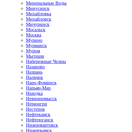
Минеральные Воды
Минусинск
Михайловка
Михайловск
Мичуринск
Мосальск
Москва
Мурино
Мурманск
Муром
Мытищи
Набережные Челны
Назарово
Назрань
Нальчик
Наро-Фоминск
Нарьян-Мар
Находка
Невинномысск
Нерюнгри
Нестеров
Нефтекамск
Нефтеюганск
Нижневартовск
Нижнекамск