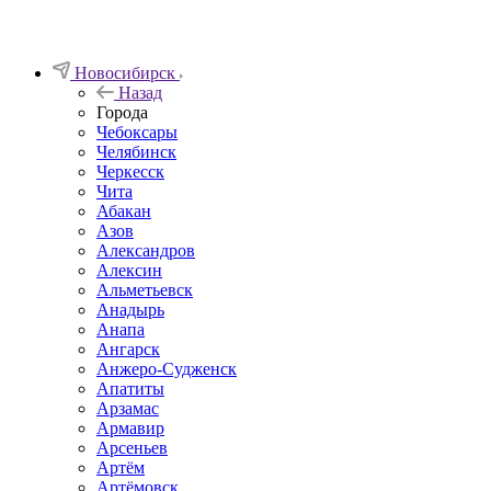
Новосибирск
Назад
Города
Чебоксары
Челябинск
Черкесск
Чита
Абакан
Азов
Александров
Алексин
Альметьевск
Анадырь
Анапа
Ангарск
Анжеро-Судженск
Апатиты
Арзамас
Армавир
Арсеньев
Артём
Артёмовск