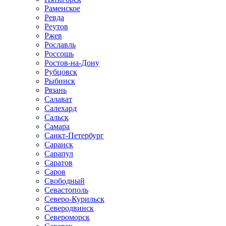
Раменское
Ревда
Реутов
Ржев
Рославль
Россошь
Ростов-на-Дону
Рубцовск
Рыбинск
Рязань
Салават
Салехард
Сальск
Самара
Санкт-Петербург
Саранск
Сарапул
Саратов
Саров
Свободный
Севастополь
Северо-Курильск
Северодвинск
Североморск