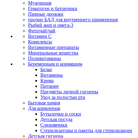
Мужчинам
Гематоген и батончики
Пивные дрожжи
прочие БАД для внутреннего применения
Рыбий жир и омега-3
Фиточай/чай
Витамин С
Комплексы
Витаминные препараты
Минеральные вещества
Поливитамины
Беременным и кормящим
Белье
Витамины
Крема
Питание
Предметы личной гигиены
Уход за полостью рта
Бытовая химия
Для кормления
Бутылочки и соски
Детская посуда
Слюнявчики
Стерилизаторы и пакеты для стерилизации
Детская гигиена