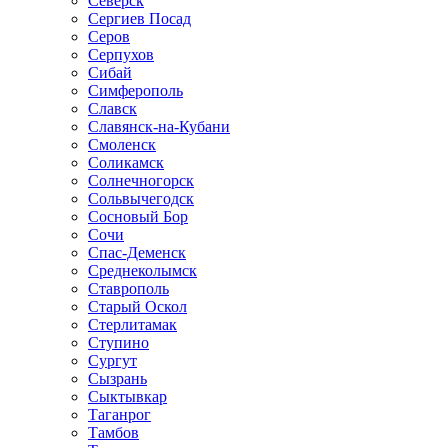
Северск
Сергиев Посад
Серов
Серпухов
Сибай
Симферополь
Славск
Славянск-на-Кубани
Смоленск
Соликамск
Солнечногорск
Сольвычегодск
Сосновый Бор
Сочи
Спас-Деменск
Среднеколымск
Ставрополь
Старый Оскол
Стерлитамак
Ступино
Сургут
Сызрань
Сыктывкар
Таганрог
Тамбов