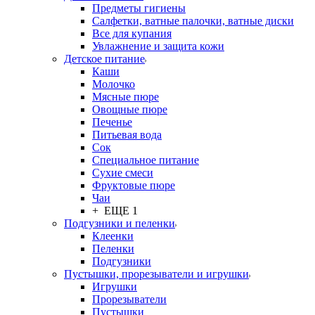
Предметы гигиены
Салфетки, ватные палочки, ватные диски
Все для купания
Увлажнение и защита кожи
Детское питание
Каши
Молочко
Мясные пюре
Овощные пюре
Печенье
Питьевая вода
Сок
Специальное питание
Сухие смеси
Фруктовые пюре
Чаи
+ ЕЩЕ 1
Подгузники и пеленки
Клеенки
Пеленки
Подгузники
Пустышки, прорезыватели и игрушки
Игрушки
Прорезыватели
Пустышки