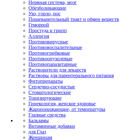
Нервная система, мозг
Обезболивающие
Ухо, горло, нос
Пищеварительный тракт и обмен веществ
Геморрой
Простуда и грипп
Аллергия
Противовирусные
Противовоспалительные
Противогрибковые
Противоопухолевые
Противопаразитарные
Растворители для лекарств
Растворы для парентерального питания
Фитопрепараты
Сердечно-сосудистые
Стоматологические
Тонизирующие
Гинекология, женское здоровье
Жаропонижающие, от температуры
Глазные средства
Бальзамы
Витаминные добавки
для Глаз
Женщинам