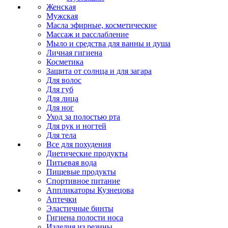
Женская
Мужская
Масла эфирные, косметические
Массаж и расслабление
Мыло и средства для ванны и душа
Личная гигиена
Косметика
Защита от солнца и для загара
Для волос
Для губ
Для лица
Для ног
Уход за полостью рта
Для рук и ногтей
Для тела
Все для похудения
Диетические продукты
Питьевая вода
Пищевые продукты
Спортивное питание
Аппликаторы Кузнецова
Аптечки
Эластичные бинты
Гигиена полости носа
Изделия из резины