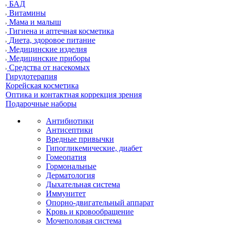
БАД
Витамины
Мама и малыш
Гигиена и аптечная косметика
Диета, здоровое питание
Медицинские изделия
Медицинские приборы
Средства от насекомых
Гирудотерапия
Корейская косметика
Оптика и контактная коррекция зрения
Подарочные наборы
Антибиотики
Антисептики
Вредные привычки
Гипогликемические, диабет
Гомеопатия
Гормональные
Дерматология
Дыхательная система
Иммунитет
Опорно-двигательный аппарат
Кровь и кровообращение
Мочеполовая система