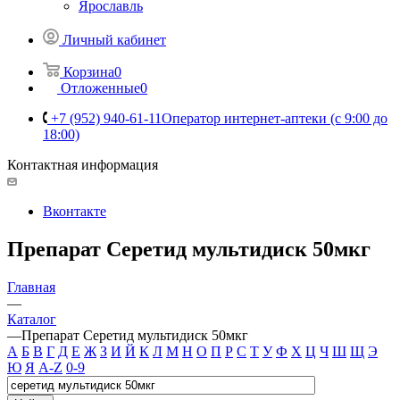
Ярославль
Личный кабинет
Корзина
0
Отложенные
0
+7 (952) 940-61-11
Оператор интернет-аптеки (с 9:00 до
18:00)
Контактная информация
Вконтакте
Препарат Серетид мультидиск 50мкг
Главная
—
Каталог
—
Препарат Серетид мультидиск 50мкг
А
Б
В
Г
Д
Е
Ж
З
И
Й
К
Л
М
Н
О
П
Р
С
Т
У
Ф
Х
Ц
Ч
Ш
Щ
Э
Ю
Я
A-Z
0-9