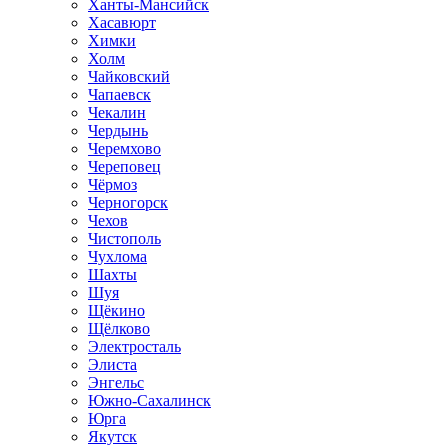
Ханты-Мансийск
Хасавюрт
Химки
Холм
Чайковский
Чапаевск
Чекалин
Чердынь
Черемхово
Череповец
Чёрмоз
Черногорск
Чехов
Чистополь
Чухлома
Шахты
Шуя
Щёкино
Щёлково
Электросталь
Элиста
Энгельс
Южно-Сахалинск
Юрга
Якутск