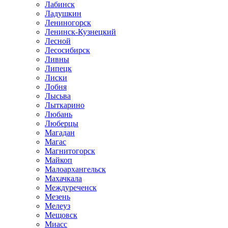
Лабинск
Ладушкин
Лениногорск
Ленинск-Кузнецкий
Лесной
Лесосибирск
Ливны
Липецк
Лиски
Лобня
Лысьва
Лыткарино
Любань
Люберцы
Магадан
Магас
Магнитогорск
Майкоп
Малоархангельск
Махачкала
Междуреченск
Мезень
Мелеуз
Мещовск
Миасс