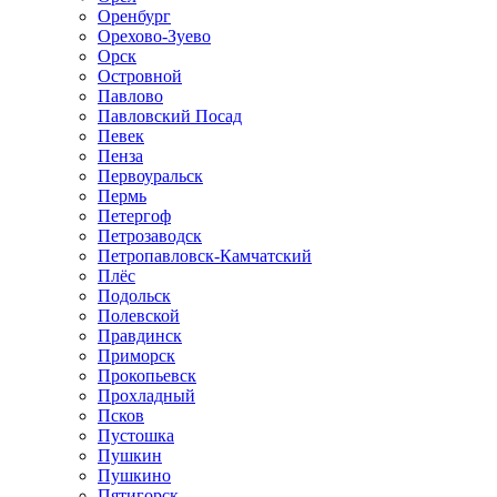
Оренбург
Орехово-Зуево
Орск
Островной
Павлово
Павловский Посад
Певек
Пенза
Первоуральск
Пермь
Петергоф
Петрозаводск
Петропавловск-Камчатский
Плёс
Подольск
Полевской
Правдинск
Приморск
Прокопьевск
Прохладный
Псков
Пустошка
Пушкин
Пушкино
Пятигорск