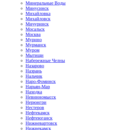
Минеральные Воды
Минусинск
Михайловка
Михайловск
Мичуринск
Мосальск
Москва
Мурино
Мурманск
Муром
Мытищи
Набережные Челны
Назарово
Назрань
Нальчик
Наро-Фоминск
Нарьян-Мар
Находка
Невинномысск
Нерюнгри
Нестеров
Нефтекамск
Нефтеюганск
Нижневартовск
Нижнекамск