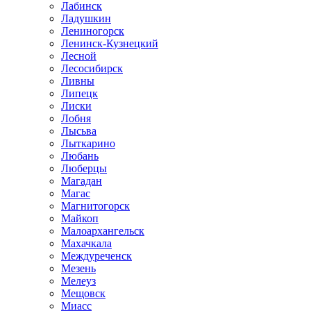
Лабинск
Ладушкин
Лениногорск
Ленинск-Кузнецкий
Лесной
Лесосибирск
Ливны
Липецк
Лиски
Лобня
Лысьва
Лыткарино
Любань
Люберцы
Магадан
Магас
Магнитогорск
Майкоп
Малоархангельск
Махачкала
Междуреченск
Мезень
Мелеуз
Мещовск
Миасс