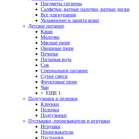
Предметы гигиены
Салфетки, ватные палочки, ватные диски
Все для купания
Увлажнение и защита кожи
Детское питание
Каши
Молочко
Мясные пюре
Овощные пюре
Печенье
Питьевая вода
Сок
Специальное питание
Сухие смеси
Фруктовые пюре
Чаи
+ ЕЩЕ 1
Подгузники и пеленки
Клеенки
Пеленки
Подгузники
Пустышки, прорезыватели и игрушки
Игрушки
Прорезыватели
Пустышки