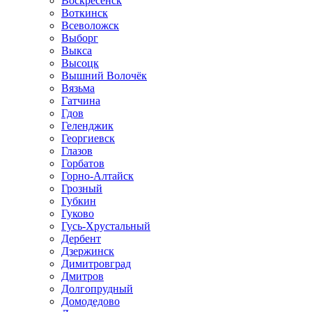
Воскресенск
Воткинск
Всеволожск
Выборг
Выкса
Высоцк
Вышний Волочёк
Вязьма
Гатчина
Гдов
Геленджик
Георгиевск
Глазов
Горбатов
Горно-Алтайск
Грозный
Губкин
Гуково
Гусь-Хрустальный
Дербент
Дзержинск
Димитровград
Дмитров
Долгопрудный
Домодедово