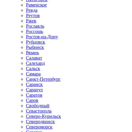
Раменское
Ревда
Реутов
Ржев
Рославль
Россошь
Ростов-на-Дону
Рубцовск
Рыбинск
Рязань
Салават
Салехард
Сальск
Самара
Санкт-Петербург
Саранск
Сарапул
Саратов
Саров
Свободный
Севастополь
Северо-Курильск
Северодвинск
Североморск