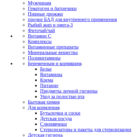
Мужчинам
Гематоген и батончики
Пивные дрожжи
прочие БАД для внутреннего применения
Рыбий жир и омега-3
Фиточай/чай
Витамин С
Комплексы
Витаминные препараты
Минеральные вещества
Поливитамины
Беременным и кормящим
Белье
Витамины
Крема
Питание
Предметы личной гигиены
Уход за полостью рта
Бытовая химия
Для кормления
Бутылочки и соски
Детская посуда
Слюнявчики
Стерилизаторы и пакеты для стерилизации
Детская гигиена