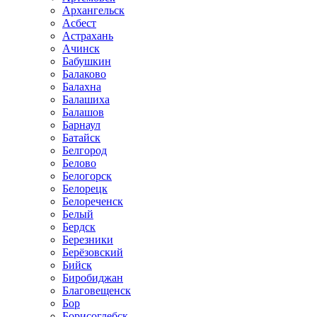
Архангельск
Асбест
Астрахань
Ачинск
Бабушкин
Балаково
Балахна
Балашиха
Балашов
Барнаул
Батайск
Белгород
Белово
Белогорск
Белорецк
Белореченск
Белый
Бердск
Березники
Берёзовский
Бийск
Биробиджан
Благовещенск
Бор
Борисоглебск