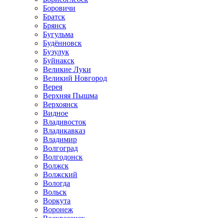
Боровичи
Братск
Брянск
Бугульма
Будённовск
Бузулук
Буйнакск
Великие Луки
Великий Новгород
Верея
Верхняя Пышма
Верхоянск
Видное
Владивосток
Владикавказ
Владимир
Волгоград
Волгодонск
Волжск
Волжский
Вологда
Вольск
Воркута
Воронеж