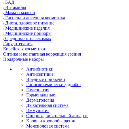
БАД
Витамины
Мама и малыш
Гигиена и аптечная косметика
Диета, здоровое питание
Медицинские изделия
Медицинские приборы
Средства от насекомых
Гирудотерапия
Корейская косметика
Оптика и контактная коррекция зрения
Подарочные наборы
Антибиотики
Антисептики
Вредные привычки
Гипогликемические, диабет
Гомеопатия
Гормональные
Дерматология
Дыхательная система
Иммунитет
Опорно-двигательный аппарат
Кровь и кровообращение
Мочеполовая система