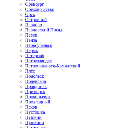
Оренбург
Орехово-Зуево
Орск
Островной
Павлово
Павловский Посад
Певек
Пенза
Первоуральск
Пермь
Петергоф
Петрозаводск
Петропавловск-Камчатский
Плёс
Подольск
Полевской
Правдинск
Приморск
Прокопьевск
Прохладный
Псков
Пустошка
Пушкин
Пушкино
Пятигорск