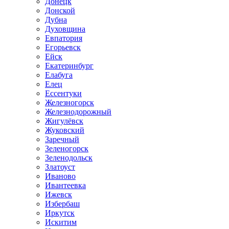
Донецк
Донской
Дубна
Духовщина
Евпатория
Егорьевск
Ейск
Екатеринбург
Елабуга
Елец
Ессентуки
Железногорск
Железнодорожный
Жигулёвск
Жуковский
Заречный
Зеленогорск
Зеленодольск
Златоуст
Иваново
Ивантеевка
Ижевск
Избербаш
Иркутск
Искитим