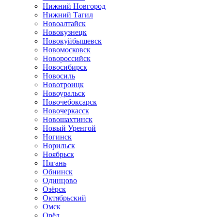
Нижний Новгород
Нижний Тагил
Новоалтайск
Новокузнецк
Новокуйбышевск
Новомосковск
Новороссийск
Новосибирск
Новосиль
Новотроицк
Новоуральск
Новочебоксарск
Новочеркасск
Новошахтинск
Новый Уренгой
Ногинск
Норильск
Ноябрьск
Нягань
Обнинск
Одинцово
Озёрск
Октябрьский
Омск
Орёл