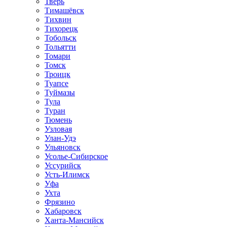
Тверь
Тимашёвск
Тихвин
Тихорецк
Тобольск
Тольятти
Томари
Томск
Троицк
Туапсе
Туймазы
Тула
Туран
Тюмень
Узловая
Улан-Удэ
Ульяновск
Усолье-Сибирское
Уссурийск
Усть-Илимск
Уфа
Ухта
Фрязино
Хабаровск
Ханта-Мансийск