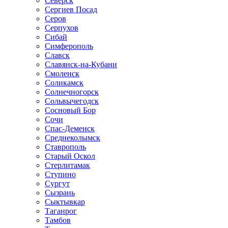
Северск
Сергиев Посад
Серов
Серпухов
Сибай
Симферополь
Славск
Славянск-на-Кубани
Смоленск
Соликамск
Солнечногорск
Сольвычегодск
Сосновый Бор
Сочи
Спас-Деменск
Среднеколымск
Ставрополь
Старый Оскол
Стерлитамак
Ступино
Сургут
Сызрань
Сыктывкар
Таганрог
Тамбов