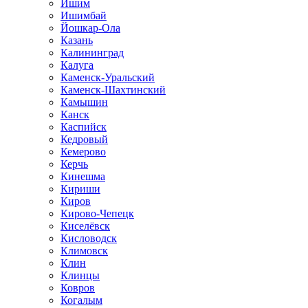
Ишим
Ишимбай
Йошкар-Ола
Казань
Калининград
Калуга
Каменск-Уральский
Каменск-Шахтинский
Камышин
Канск
Каспийск
Кедровый
Кемерово
Керчь
Кинешма
Кириши
Киров
Кирово-Чепецк
Киселёвск
Кисловодск
Климовск
Клин
Клинцы
Ковров
Когалым