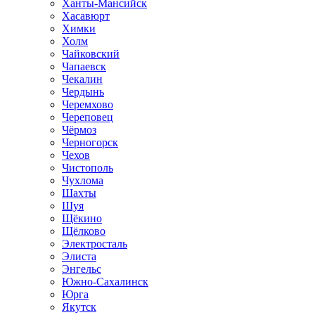
Ханты-Мансийск
Хасавюрт
Химки
Холм
Чайковский
Чапаевск
Чекалин
Чердынь
Черемхово
Череповец
Чёрмоз
Черногорск
Чехов
Чистополь
Чухлома
Шахты
Шуя
Щёкино
Щёлково
Электросталь
Элиста
Энгельс
Южно-Сахалинск
Юрга
Якутск