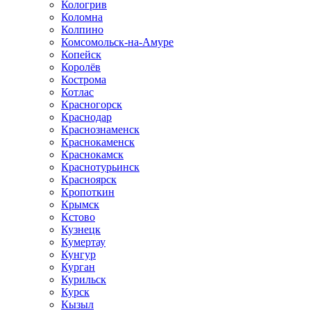
Кологрив
Коломна
Колпино
Комсомольск-на-Амуре
Копейск
Королёв
Кострома
Котлас
Красногорск
Краснодар
Краснознаменск
Краснокаменск
Краснокамск
Краснотурьинск
Красноярск
Кропоткин
Крымск
Кстово
Кузнецк
Кумертау
Кунгур
Курган
Курильск
Курск
Кызыл