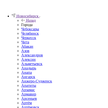
Новосибирск
Назад
Города
Чебоксары
Челябинск
Черкесск
Чита
Абакан
Азов
Александров
Алексин
Альметьевск
Анадырь
Анапа
Ангарск
Анжеро-Судженск
Апатиты
Арзамас
Армавир
Арсеньев
Артём
Артёмовск