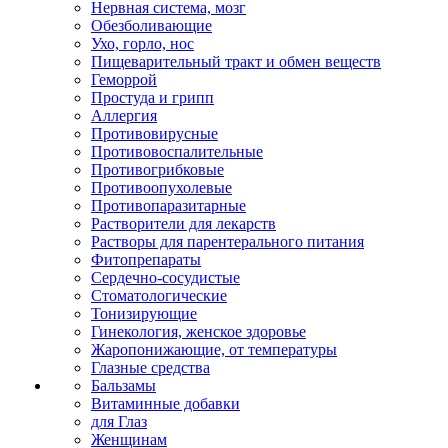
Нервная система, мозг
Обезболивающие
Ухо, горло, нос
Пищеварительный тракт и обмен веществ
Геморрой
Простуда и грипп
Аллергия
Противовирусные
Противовоспалительные
Противогрибковые
Противоопухолевые
Противопаразитарные
Растворители для лекарств
Растворы для парентерального питания
Фитопрепараты
Сердечно-сосудистые
Стоматологические
Тонизирующие
Гинекология, женское здоровье
Жаропонижающие, от температуры
Глазные средства
Бальзамы
Витаминные добавки
для Глаз
Женщинам