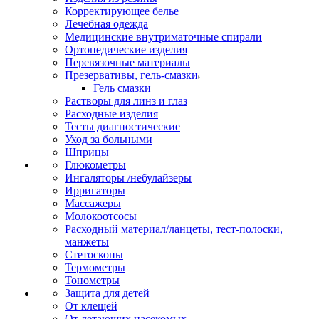
Корректирующее белье
Лечебная одежда
Медицинские внутриматочные спирали
Ортопедические изделия
Перевязочные материалы
Презервативы, гель-смазки
Гель смазки
Растворы для линз и глаз
Расходные изделия
Тесты диагностические
Уход за больными
Шприцы
Глюкометры
Ингаляторы /небулайзеры
Ирригаторы
Массажеры
Молокоотсосы
Расходный материал/ланцеты, тест-полоски,
манжеты
Стетоскопы
Термометры
Тонометры
Защита для детей
От клещей
От летающих насекомых