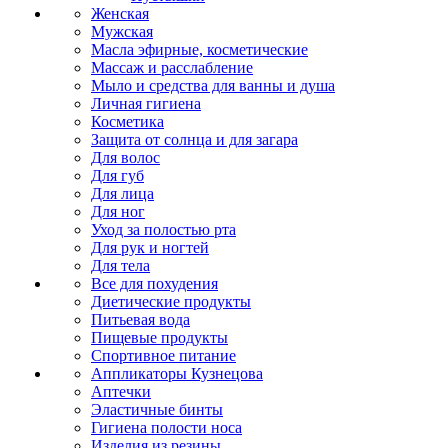
Женская
Мужская
Масла эфирные, косметические
Массаж и расслабление
Мыло и средства для ванны и душа
Личная гигиена
Косметика
Защита от солнца и для загара
Для волос
Для губ
Для лица
Для ног
Уход за полостью рта
Для рук и ногтей
Для тела
Все для похудения
Диетические продукты
Питьевая вода
Пищевые продукты
Спортивное питание
Аппликаторы Кузнецова
Аптечки
Эластичные бинты
Гигиена полости носа
Изделия из резины