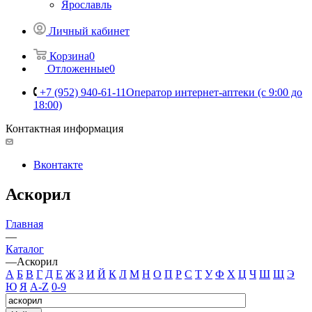
Ярославль
Личный кабинет
Корзина
0
Отложенные
0
+7 (952) 940-61-11
Оператор интернет-аптеки (с 9:00 до
18:00)
Контактная информация
Вконтакте
Аскорил
Главная
—
Каталог
—
Аскорил
А
Б
В
Г
Д
Е
Ж
З
И
Й
К
Л
М
Н
О
П
Р
С
Т
У
Ф
Х
Ц
Ч
Ш
Щ
Э
Ю
Я
A-Z
0-9