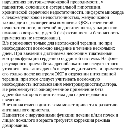
нарушениях внутрижелудочковой проводимости, у
пациентов, склонных к артериальной гипотензии,
хронической сердечной недостаточности, инфаркте миокарда
с левожелудочковой недостаточностью, желудочковой
тахикардии с расширением комплекса QRS, печеночной
недостаточности, почечной недостаточности, у пациентов
пожилого возраста, у детей (эффективность и безопасность
применения не исследованы).
В/в применяют только для неотложной терапии, но при
необходимости возможно введение в течение нескольких
дней. При введении дилтиазема необходим тщательный
контроль функции сердечно-сосудистой системы. На фоне
регулярного приема бета-адреноблокаторов следует строго
уточнить показания для в/в введения дилтиазема и применять
его только после контроля ЭКГ в отделении интенсивной
терапии, при этом следует учитывать возможную
необходимость использования электрокардиостимулятора.
Не рекомендуется одновременное применение бета-
адреноблокаторов и дилтиазема для парентерального
введения.
Внезапная отмена дилтиазема может привести к развитию
ангинального приступа.
Пациентам с нарушениями функции печени и/или почек и
лицам пожилого возраста требуется коррекция режима
дозирования.