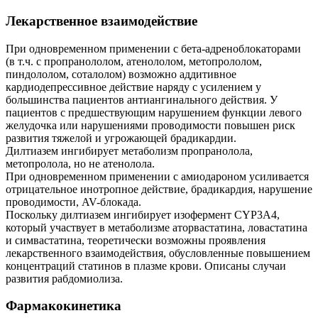
Лекарственное взаимодействие
При одновременном применении с бета-адреноблокаторами
(в т.ч. с пропранололом, атенололом, метопрололом,
пиндололом, соталолом) возможно аддитивное
кардиодепрессивное действие наряду с усилением у
большинства пациентов антиангинального действия. У
пациентов с предшествующим нарушением функции левого
желудочка или нарушениями проводимости повышен риск
развития тяжелой и угрожающей брадикардии.
Дилтиазем ингибирует метаболизм пропранолола,
метопролола, но не атенолола.
При одновременном применении с амиодароном усиливается
отрицательное инотропное действие, брадикардия, нарушение
проводимости, AV-блокада.
Поскольку дилтиазем ингибирует изофермент CYP3A4,
который участвует в метаболизме аторвастатина, ловастатина
и симвастатина, теоретически возможны проявления
лекарственного взаимодействия, обусловленные повышением
концентраций статинов в плазме крови. Описаны случаи
развития рабдомиолиза.
Фармакокинетика