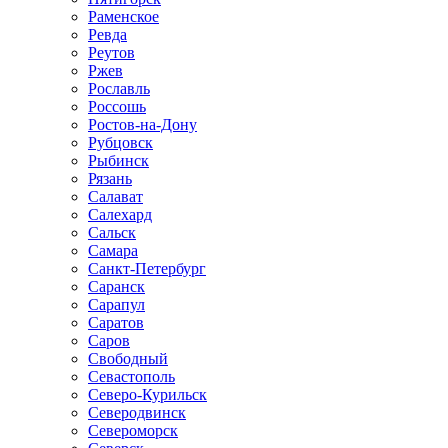
Раменское
Ревда
Реутов
Ржев
Рославль
Россошь
Ростов-на-Дону
Рубцовск
Рыбинск
Рязань
Салават
Салехард
Сальск
Самара
Санкт-Петербург
Саранск
Сарапул
Саратов
Саров
Свободный
Севастополь
Северо-Курильск
Северодвинск
Североморск