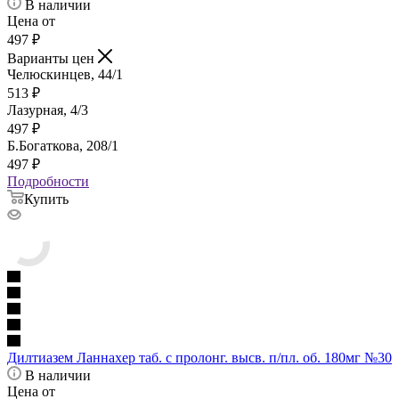
В наличии
Цена от
497
₽
Варианты цен
Челюскинцев, 44/1
513
₽
Лазурная, 4/3
497
₽
Б.Богаткова, 208/1
497
₽
Подробности
Купить
Дилтиазем Ланнахер таб. с пролонг. высв. п/пл. об. 180мг №30
В наличии
Цена от