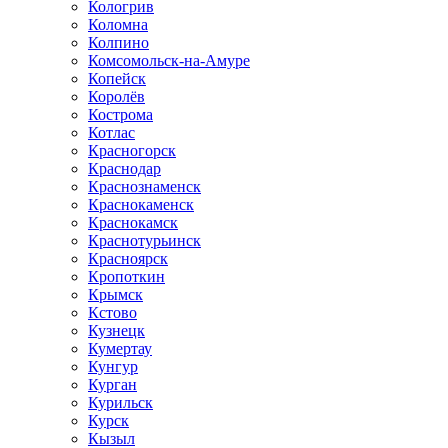
Кологрив
Коломна
Колпино
Комсомольск-на-Амуре
Копейск
Королёв
Кострома
Котлас
Красногорск
Краснодар
Краснознаменск
Краснокаменск
Краснокамск
Краснотурьинск
Красноярск
Кропоткин
Крымск
Кстово
Кузнецк
Кумертау
Кунгур
Курган
Курильск
Курск
Кызыл