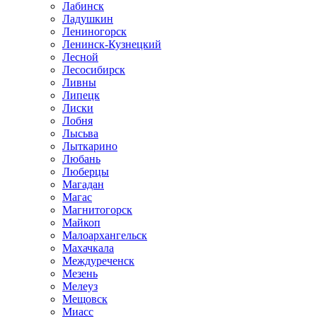
Лабинск
Ладушкин
Лениногорск
Ленинск-Кузнецкий
Лесной
Лесосибирск
Ливны
Липецк
Лиски
Лобня
Лысьва
Лыткарино
Любань
Люберцы
Магадан
Магас
Магнитогорск
Майкоп
Малоархангельск
Махачкала
Междуреченск
Мезень
Мелеуз
Мещовск
Миасс