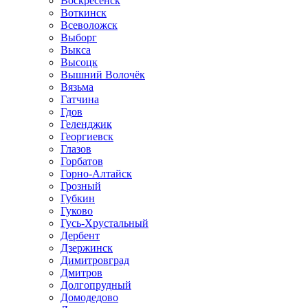
Воскресенск
Воткинск
Всеволожск
Выборг
Выкса
Высоцк
Вышний Волочёк
Вязьма
Гатчина
Гдов
Геленджик
Георгиевск
Глазов
Горбатов
Горно-Алтайск
Грозный
Губкин
Гуково
Гусь-Хрустальный
Дербент
Дзержинск
Димитровград
Дмитров
Долгопрудный
Домодедово