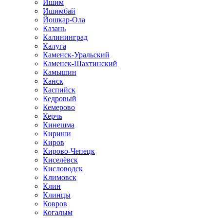
Ишим
Ишимбай
Йошкар-Ола
Казань
Калининград
Калуга
Каменск-Уральский
Каменск-Шахтинский
Камышин
Канск
Каспийск
Кедровый
Кемерово
Керчь
Кинешма
Кириши
Киров
Кирово-Чепецк
Киселёвск
Кисловодск
Климовск
Клин
Клинцы
Ковров
Когалым