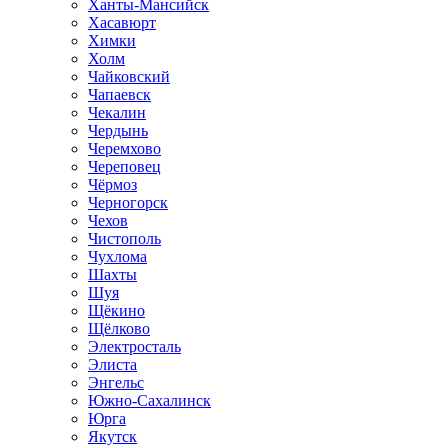
Ханты-Мансийск
Хасавюрт
Химки
Холм
Чайковский
Чапаевск
Чекалин
Чердынь
Черемхово
Череповец
Чёрмоз
Черногорск
Чехов
Чистополь
Чухлома
Шахты
Шуя
Щёкино
Щёлково
Электросталь
Элиста
Энгельс
Южно-Сахалинск
Юрга
Якутск