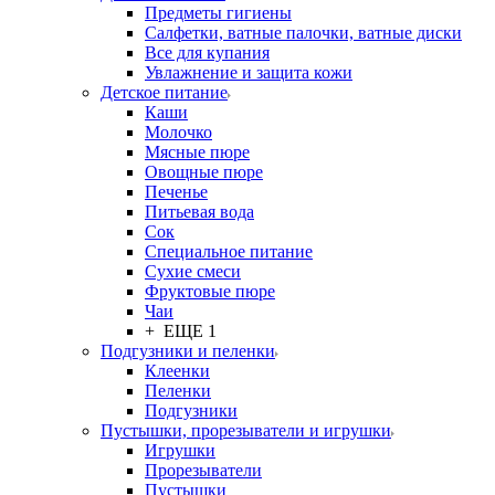
Предметы гигиены
Салфетки, ватные палочки, ватные диски
Все для купания
Увлажнение и защита кожи
Детское питание
Каши
Молочко
Мясные пюре
Овощные пюре
Печенье
Питьевая вода
Сок
Специальное питание
Сухие смеси
Фруктовые пюре
Чаи
+ ЕЩЕ 1
Подгузники и пеленки
Клеенки
Пеленки
Подгузники
Пустышки, прорезыватели и игрушки
Игрушки
Прорезыватели
Пустышки