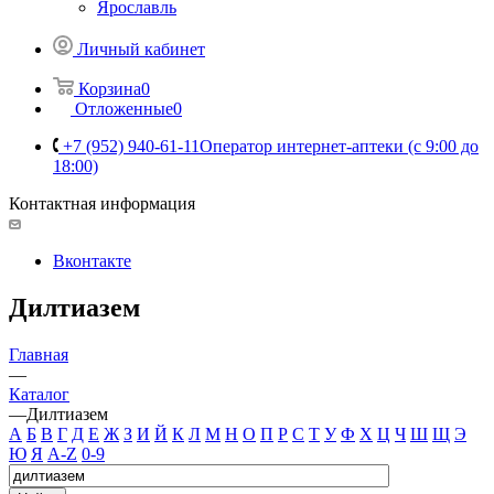
Ярославль
Личный кабинет
Корзина
0
Отложенные
0
+7 (952) 940-61-11
Оператор интернет-аптеки (с 9:00 до
18:00)
Контактная информация
Вконтакте
Дилтиазем
Главная
—
Каталог
—
Дилтиазем
А
Б
В
Г
Д
Е
Ж
З
И
Й
К
Л
М
Н
О
П
Р
С
Т
У
Ф
Х
Ц
Ч
Ш
Щ
Э
Ю
Я
A-Z
0-9