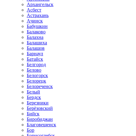
Архангельск
Асбест
Астрахань
Ачинск
Бабушкин
Балаково
Балахна
Балашиха
Балашов
Барнаул
Батайск
Белгород
Белово
Белогорск
Белорецк
Белореченск
Белый
Бердск
Березники
Берёзовский
Бийск
Биробиджан
Благовещенск
Бор
Борисоглебск