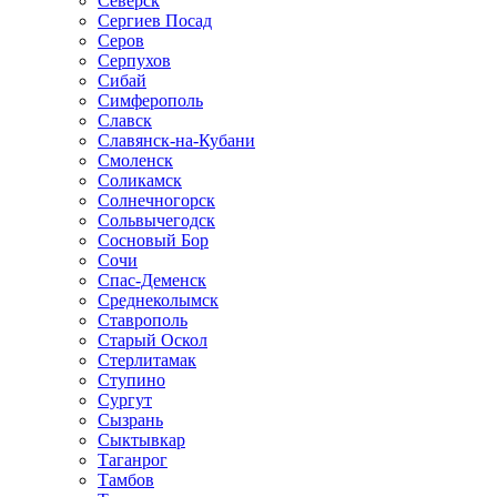
Северск
Сергиев Посад
Серов
Серпухов
Сибай
Симферополь
Славск
Славянск-на-Кубани
Смоленск
Соликамск
Солнечногорск
Сольвычегодск
Сосновый Бор
Сочи
Спас-Деменск
Среднеколымск
Ставрополь
Старый Оскол
Стерлитамак
Ступино
Сургут
Сызрань
Сыктывкар
Таганрог
Тамбов