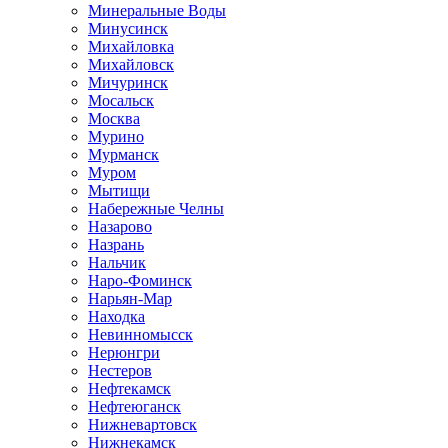
Минеральные Воды
Минусинск
Михайловка
Михайловск
Мичуринск
Мосальск
Москва
Мурино
Мурманск
Муром
Мытищи
Набережные Челны
Назарово
Назрань
Нальчик
Наро-Фоминск
Нарьян-Мар
Находка
Невинномысск
Нерюнгри
Нестеров
Нефтекамск
Нефтеюганск
Нижневартовск
Нижнекамск