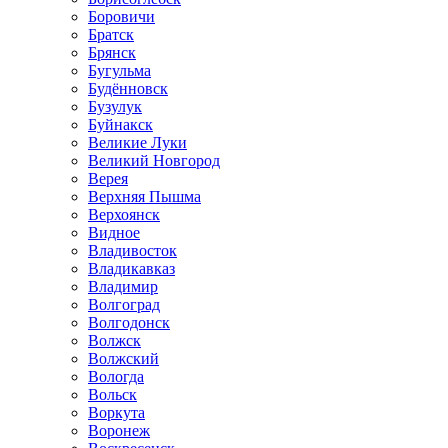
Боровичи
Братск
Брянск
Бугульма
Будённовск
Бузулук
Буйнакск
Великие Луки
Великий Новгород
Верея
Верхняя Пышма
Верхоянск
Видное
Владивосток
Владикавказ
Владимир
Волгоград
Волгодонск
Волжск
Волжский
Вологда
Вольск
Воркута
Воронеж