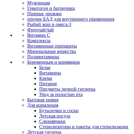
Мужчинам
Гематоген и батончики
Пивные дрожжи
прочие БАД для внутреннего применения
Рыбий жир и омега-3
Фиточай/чай
Витамин С
Комплексы
Витаминные препараты
Минеральные вещества
Поливитамины
Беременным и кормящим
Белье
Витамины
Крема
Питание
Предметы личной гигиены
Уход за полостью рта
Бытовая химия
Для кормления
Бутылочки и соски
Детская посуда
Слюнявчики
Стерилизаторы и пакеты для стерилизации
Детская гигиена