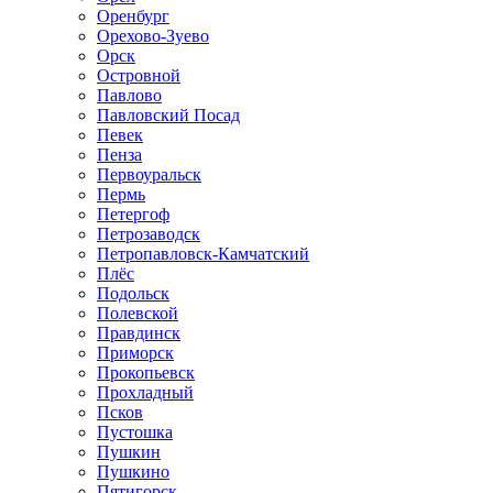
Оренбург
Орехово-Зуево
Орск
Островной
Павлово
Павловский Посад
Певек
Пенза
Первоуральск
Пермь
Петергоф
Петрозаводск
Петропавловск-Камчатский
Плёс
Подольск
Полевской
Правдинск
Приморск
Прокопьевск
Прохладный
Псков
Пустошка
Пушкин
Пушкино
Пятигорск