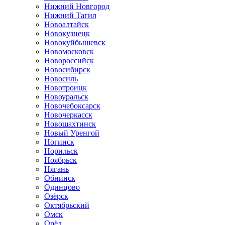
Нижний Новгород
Нижний Тагил
Новоалтайск
Новокузнецк
Новокуйбышевск
Новомосковск
Новороссийск
Новосибирск
Новосиль
Новотроицк
Новоуральск
Новочебоксарск
Новочеркасск
Новошахтинск
Новый Уренгой
Ногинск
Норильск
Ноябрьск
Нягань
Обнинск
Одинцово
Озёрск
Октябрьский
Омск
Орёл