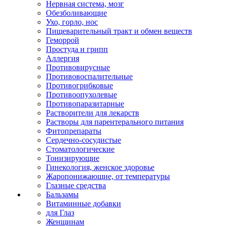
Нервная система, мозг
Обезболивающие
Ухо, горло, нос
Пищеварительный тракт и обмен веществ
Геморрой
Простуда и грипп
Аллергия
Противовирусные
Противовоспалительные
Противогрибковые
Противоопухолевые
Противопаразитарные
Растворители для лекарств
Растворы для парентерального питания
Фитопрепараты
Сердечно-сосудистые
Стоматологические
Тонизирующие
Гинекология, женское здоровье
Жаропонижающие, от температуры
Глазные средства
Бальзамы
Витаминные добавки
для Глаз
Женщинам