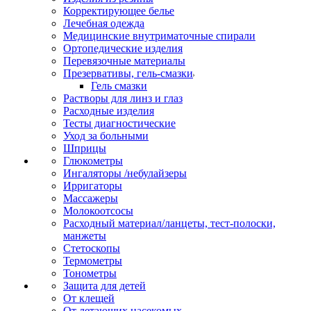
Корректирующее белье
Лечебная одежда
Медицинские внутриматочные спирали
Ортопедические изделия
Перевязочные материалы
Презервативы, гель-смазки
Гель смазки
Растворы для линз и глаз
Расходные изделия
Тесты диагностические
Уход за больными
Шприцы
Глюкометры
Ингаляторы /небулайзеры
Ирригаторы
Массажеры
Молокоотсосы
Расходный материал/ланцеты, тест-полоски,
манжеты
Стетоскопы
Термометры
Тонометры
Защита для детей
От клещей
От летающих насекомых