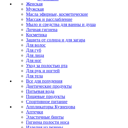
Женская
Мужская
Масла эфирные, косметические
Массаж и расслабление
Мыло и средства для ванны и душа
Личная гигиена
Косметика
Защита от солнца и для загара
Для волос
Для губ
Для лица
Для ног
Уход за полостью рта
Для рук и ногтей
Для тела
Все для похудения
Диетические продукты
Питьевая вода
Пищевые продукты
Спортивное питание
Аппликаторы Кузнецова
Аптечки
Эластичные бинты
Гигиена полости носа
Изделия из резины