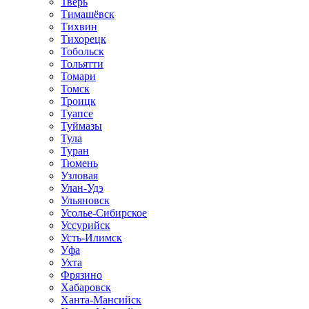
Тверь
Тимашёвск
Тихвин
Тихорецк
Тобольск
Тольятти
Томари
Томск
Троицк
Туапсе
Туймазы
Тула
Туран
Тюмень
Узловая
Улан-Удэ
Ульяновск
Усолье-Сибирское
Уссурийск
Усть-Илимск
Уфа
Ухта
Фрязино
Хабаровск
Ханта-Мансийск