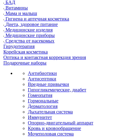
БАД
Витамины
Мама и малыш
Гигиена и аптечная косметика
Диета, здоровое питание
Медицинские изделия
Медицинские приборы
Средства от насекомых
Гирудотерапия
Корейская косметика
Оптика и контактная коррекция зрения
Подарочные наборы
Антибиотики
Антисептики
Вредные привычки
Гипогликемические, диабет
Гомеопатия
Гормональные
Дерматология
Дыхательная система
Иммунитет
Опорно-двигательный аппарат
Кровь и кровообращение
Мочеполовая система