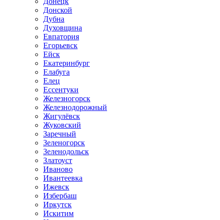
Донецк
Донской
Дубна
Духовщина
Евпатория
Егорьевск
Ейск
Екатеринбург
Елабуга
Елец
Ессентуки
Железногорск
Железнодорожный
Жигулёвск
Жуковский
Заречный
Зеленогорск
Зеленодольск
Златоуст
Иваново
Ивантеевка
Ижевск
Избербаш
Иркутск
Искитим