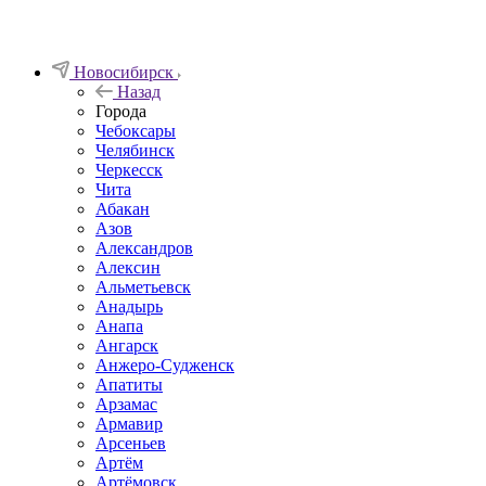
Новосибирск
Назад
Города
Чебоксары
Челябинск
Черкесск
Чита
Абакан
Азов
Александров
Алексин
Альметьевск
Анадырь
Анапа
Ангарск
Анжеро-Судженск
Апатиты
Арзамас
Армавир
Арсеньев
Артём
Артёмовск