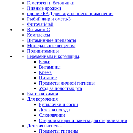
Гематоген и батончики
Пивные дрожжи
прочие БАД для внутреннего применения
Рыбий жир и омега-3
Фиточай/чай
Витамин С
Комплексы
Витаминные препараты
Минеральные вещества
Поливитамины
Беременным и кормящим
Белье
Витамины
Крема
Питание
Предметы личной гигиены
Уход за полостью рта
Бытовая химия
Для кормления
Бутылочки и соски
Детская посуда
Слюнявчики
Стерилизаторы и пакеты для стерилизации
Детская гигиена
Предметы гигиены