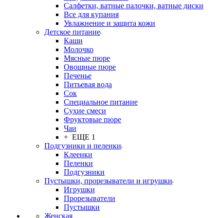
Салфетки, ватные палочки, ватные диски
Все для купания
Увлажнение и защита кожи
Детское питание
Каши
Молочко
Мясные пюре
Овощные пюре
Печенье
Питьевая вода
Сок
Специальное питание
Сухие смеси
Фруктовые пюре
Чаи
+ ЕЩЕ 1
Подгузники и пеленки
Клеенки
Пеленки
Подгузники
Пустышки, прорезыватели и игрушки
Игрушки
Прорезыватели
Пустышки
Женская