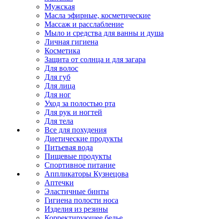
Мужская
Масла эфирные, косметические
Массаж и расслабление
Мыло и средства для ванны и душа
Личная гигиена
Косметика
Защита от солнца и для загара
Для волос
Для губ
Для лица
Для ног
Уход за полостью рта
Для рук и ногтей
Для тела
Все для похудения
Диетические продукты
Питьевая вода
Пищевые продукты
Спортивное питание
Аппликаторы Кузнецова
Аптечки
Эластичные бинты
Гигиена полости носа
Изделия из резины
Корректирующее белье