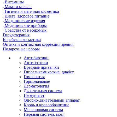
Витамины
Мама и малыш
Гигиена и аптечная косметика
Диета, здоровое питание
Медицинские изделия
Медицинские приборы
Средства от насекомых
Гирудотерапия
Корейская косметика
Оптика и контактная коррекция зрения
Подарочные наборы
Антибиотики
Антисептики
Вредные привычки
Гипогликемические, диабет
Гомеопатия
Гормональные
Дерматология
Дыхательная система
Иммунитет
Опорно-двигательный аппарат
Кровь и кровообращение
Мочеполовая система
Нервная система, мозг