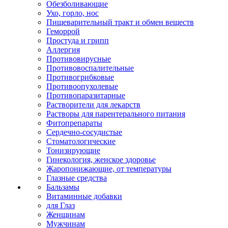
Обезболивающие
Ухо, горло, нос
Пищеварительный тракт и обмен веществ
Геморрой
Простуда и грипп
Аллергия
Противовирусные
Противовоспалительные
Противогрибковые
Противоопухолевые
Противопаразитарные
Растворители для лекарств
Растворы для парентерального питания
Фитопрепараты
Сердечно-сосудистые
Стоматологические
Тонизирующие
Гинекология, женское здоровье
Жаропонижающие, от температуры
Глазные средства
Бальзамы
Витаминные добавки
для Глаз
Женщинам
Мужчинам