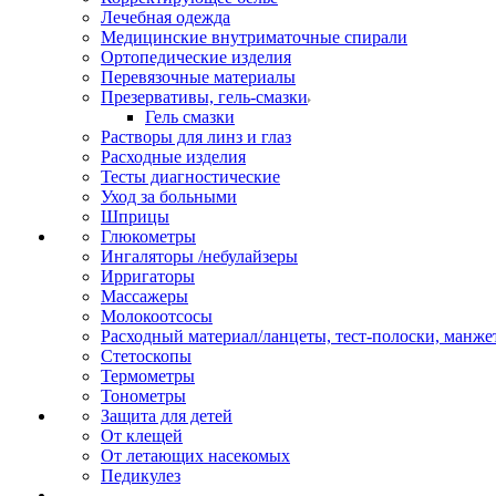
Лечебная одежда
Медицинские внутриматочные спирали
Ортопедические изделия
Перевязочные материалы
Презервативы, гель-смазки
Гель смазки
Растворы для линз и глаз
Расходные изделия
Тесты диагностические
Уход за больными
Шприцы
Глюкометры
Ингаляторы /небулайзеры
Ирригаторы
Массажеры
Молокоотсосы
Расходный материал/ланцеты, тест-полоски, манже
Стетоскопы
Термометры
Тонометры
Защита для детей
От клещей
От летающих насекомых
Педикулез