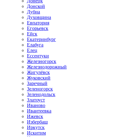
Донецк
Донской
Дубна
Духовщина
Евпатория
Егорьевск
Ейск
Екатеринбург
Елабуга
Елец
Ессентуки
Железногорск
Железнодорожный
Жигулёвск
Жуковский
Заречный
Зеленогорск
Зеленодольск
Златоуст
Иваново
Ивантеевка
Ижевск
Избербаш
Иркутск
Искитим