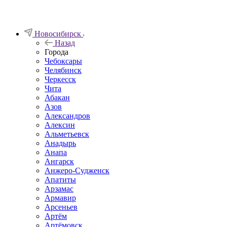
Новосибирск
Назад
Города
Чебоксары
Челябинск
Черкесск
Чита
Абакан
Азов
Александров
Алексин
Альметьевск
Анадырь
Анапа
Ангарск
Анжеро-Судженск
Апатиты
Арзамас
Армавир
Арсеньев
Артём
Артёмовск