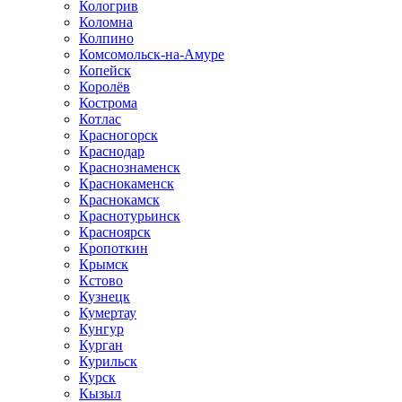
Кологрив
Коломна
Колпино
Комсомольск-на-Амуре
Копейск
Королёв
Кострома
Котлас
Красногорск
Краснодар
Краснознаменск
Краснокаменск
Краснокамск
Краснотурьинск
Красноярск
Кропоткин
Крымск
Кстово
Кузнецк
Кумертау
Кунгур
Курган
Курильск
Курск
Кызыл