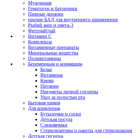
Мужчинам
Гематоген и батончики
Пивные дрожжи
прочие БАД для внутреннего применения
Рыбий жир и омега-3
Фиточай/чай
Витамин С
Комплексы
Витаминные препараты
Минеральные вещества
Поливитамины
Беременным и кормящим
Белье
Витамины
Крема
Питание
Предметы личной гигиены
Уход за полостью рта
Бытовая химия
Для кормления
Бутылочки и соски
Детская посуда
Слюнявчики
Стерилизаторы и пакеты для стерилизации
Детская гигиена