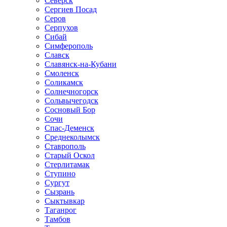
Северск
Сергиев Посад
Серов
Серпухов
Сибай
Симферополь
Славск
Славянск-на-Кубани
Смоленск
Соликамск
Солнечногорск
Сольвычегодск
Сосновый Бор
Сочи
Спас-Деменск
Среднеколымск
Ставрополь
Старый Оскол
Стерлитамак
Ступино
Сургут
Сызрань
Сыктывкар
Таганрог
Тамбов