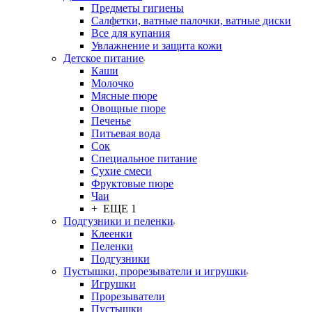
Предметы гигиены
Салфетки, ватные палочки, ватные диски
Все для купания
Увлажнение и защита кожи
Детское питание
Каши
Молочко
Мясные пюре
Овощные пюре
Печенье
Питьевая вода
Сок
Специальное питание
Сухие смеси
Фруктовые пюре
Чаи
+ ЕЩЕ 1
Подгузники и пеленки
Клеенки
Пеленки
Подгузники
Пустышки, прорезыватели и игрушки
Игрушки
Прорезыватели
Пустышки