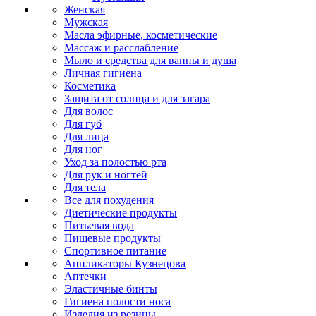
Женская
Мужская
Масла эфирные, косметические
Массаж и расслабление
Мыло и средства для ванны и душа
Личная гигиена
Косметика
Защита от солнца и для загара
Для волос
Для губ
Для лица
Для ног
Уход за полостью рта
Для рук и ногтей
Для тела
Все для похудения
Диетические продукты
Питьевая вода
Пищевые продукты
Спортивное питание
Аппликаторы Кузнецова
Аптечки
Эластичные бинты
Гигиена полости носа
Изделия из резины