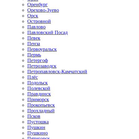
Оренбург
Орехово-Зуево
Орск
Островной
Павлово
Павловский Посад
Певек
Пенза
Первоуральск
Пермь
Петергоф
Петрозаводск
Петропавловск-Камчатский
Плёс
Подольск
Полевской
Правдинск
Приморск
Прокопьевск
Прохладный
Псков
Пустошка
Пушкин
Пушкино
Пятигорск