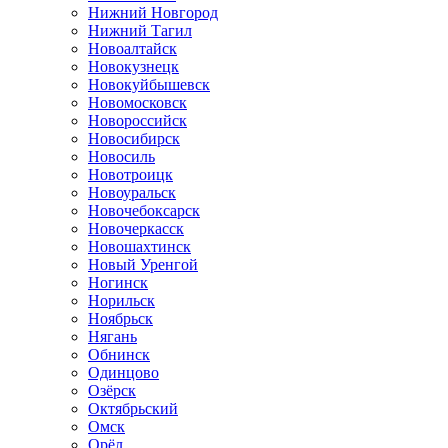
Нижний Новгород
Нижний Тагил
Новоалтайск
Новокузнецк
Новокуйбышевск
Новомосковск
Новороссийск
Новосибирск
Новосиль
Новотроицк
Новоуральск
Новочебоксарск
Новочеркасск
Новошахтинск
Новый Уренгой
Ногинск
Норильск
Ноябрьск
Нягань
Обнинск
Одинцово
Озёрск
Октябрьский
Омск
Орёл