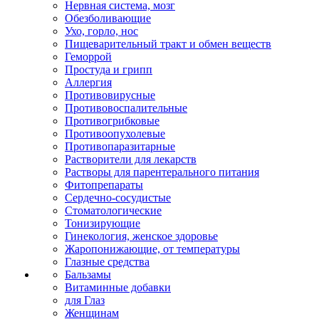
Нервная система, мозг
Обезболивающие
Ухо, горло, нос
Пищеварительный тракт и обмен веществ
Геморрой
Простуда и грипп
Аллергия
Противовирусные
Противовоспалительные
Противогрибковые
Противоопухолевые
Противопаразитарные
Растворители для лекарств
Растворы для парентерального питания
Фитопрепараты
Сердечно-сосудистые
Стоматологические
Тонизирующие
Гинекология, женское здоровье
Жаропонижающие, от температуры
Глазные средства
Бальзамы
Витаминные добавки
для Глаз
Женщинам