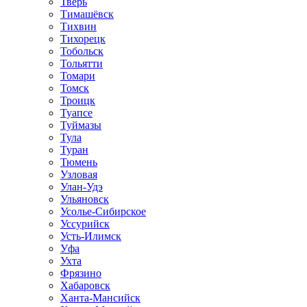
Тверь
Тимашёвск
Тихвин
Тихорецк
Тобольск
Тольятти
Томари
Томск
Троицк
Туапсе
Туймазы
Тула
Туран
Тюмень
Узловая
Улан-Удэ
Ульяновск
Усолье-Сибирское
Уссурийск
Усть-Илимск
Уфа
Ухта
Фрязино
Хабаровск
Ханта-Мансийск