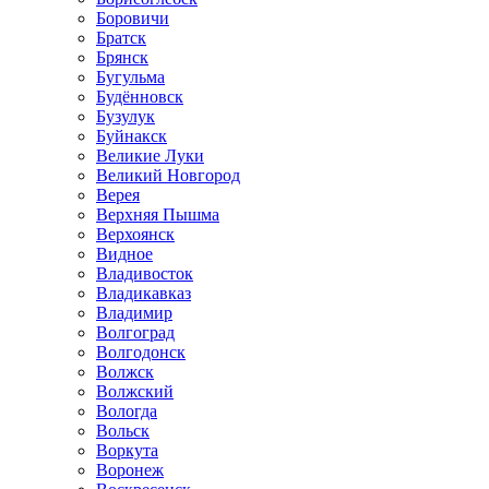
Боровичи
Братск
Брянск
Бугульма
Будённовск
Бузулук
Буйнакск
Великие Луки
Великий Новгород
Верея
Верхняя Пышма
Верхоянск
Видное
Владивосток
Владикавказ
Владимир
Волгоград
Волгодонск
Волжск
Волжский
Вологда
Вольск
Воркута
Воронеж