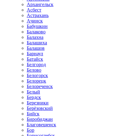
Архангельск
Асбест
Астрахань
Ачинск
Бабушкин
Балаково
Балахна
Балашиха
Балашов
Барнаул
Батайск
Белгород
Белово
Белогорск
Белорецк
Белореченск
Белый
Бердск
Березники
Берёзовский
Бийск
Биробиджан
Благовещенск
Бор
Борисоглебск