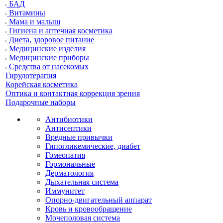
БАД
Витамины
Мама и малыш
Гигиена и аптечная косметика
Диета, здоровое питание
Медицинские изделия
Медицинские приборы
Средства от насекомых
Гирудотерапия
Корейская косметика
Оптика и контактная коррекция зрения
Подарочные наборы
Антибиотики
Антисептики
Вредные привычки
Гипогликемические, диабет
Гомеопатия
Гормональные
Дерматология
Дыхательная система
Иммунитет
Опорно-двигательный аппарат
Кровь и кровообращение
Мочеполовая система