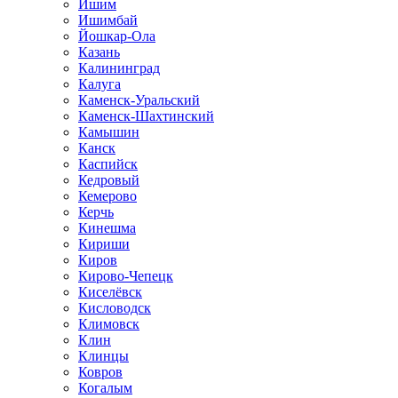
Ишим
Ишимбай
Йошкар-Ола
Казань
Калининград
Калуга
Каменск-Уральский
Каменск-Шахтинский
Камышин
Канск
Каспийск
Кедровый
Кемерово
Керчь
Кинешма
Кириши
Киров
Кирово-Чепецк
Киселёвск
Кисловодск
Климовск
Клин
Клинцы
Ковров
Когалым