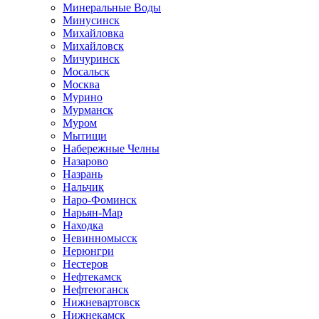
Минеральные Воды
Минусинск
Михайловка
Михайловск
Мичуринск
Мосальск
Москва
Мурино
Мурманск
Муром
Мытищи
Набережные Челны
Назарово
Назрань
Нальчик
Наро-Фоминск
Нарьян-Мар
Находка
Невинномысск
Нерюнгри
Нестеров
Нефтекамск
Нефтеюганск
Нижневартовск
Нижнекамск