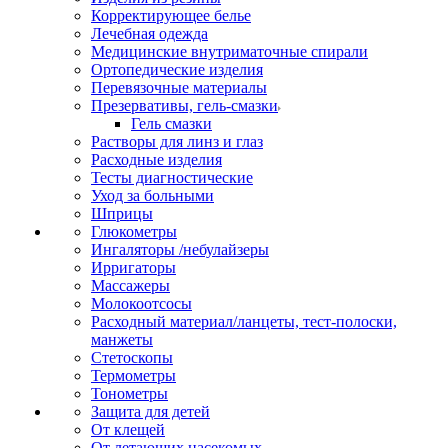
Корректирующее белье
Лечебная одежда
Медицинские внутриматочные спирали
Ортопедические изделия
Перевязочные материалы
Презервативы, гель-смазки
Гель смазки
Растворы для линз и глаз
Расходные изделия
Тесты диагностические
Уход за больными
Шприцы
Глюкометры
Ингаляторы /небулайзеры
Ирригаторы
Массажеры
Молокоотсосы
Расходный материал/ланцеты, тест-полоски,
манжеты
Стетоскопы
Термометры
Тонометры
Защита для детей
От клещей
От летающих насекомых