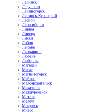
Лабинск
Ладушкин
Лениногорск
Ленинск-Кузнецкий
Лесной
Лесосибирск
Ливны
Липецк
Лиски
Лобня
Лысьва
Лыткарино
Любань
Люберцы
Магадан
Магас
Магнитогорск
Майкоп
Малоархангельск
Махачкала
Междуреченск
Мезень
Мелеуз
Мещовск
Миасс