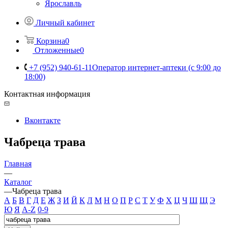
Ярославль
Личный кабинет
Корзина
0
Отложенные
0
+7 (952) 940-61-11
Оператор интернет-аптеки (с 9:00 до
18:00)
Контактная информация
Вконтакте
Чабреца трава
Главная
—
Каталог
—
Чабреца трава
А
Б
В
Г
Д
Е
Ж
З
И
Й
К
Л
М
Н
О
П
Р
С
Т
У
Ф
Х
Ц
Ч
Ш
Щ
Э
Ю
Я
A-Z
0-9