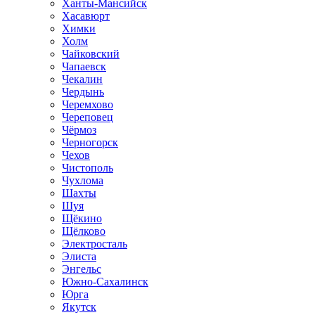
Ханты-Мансийск
Хасавюрт
Химки
Холм
Чайковский
Чапаевск
Чекалин
Чердынь
Черемхово
Череповец
Чёрмоз
Черногорск
Чехов
Чистополь
Чухлома
Шахты
Шуя
Щёкино
Щёлково
Электросталь
Элиста
Энгельс
Южно-Сахалинск
Юрга
Якутск