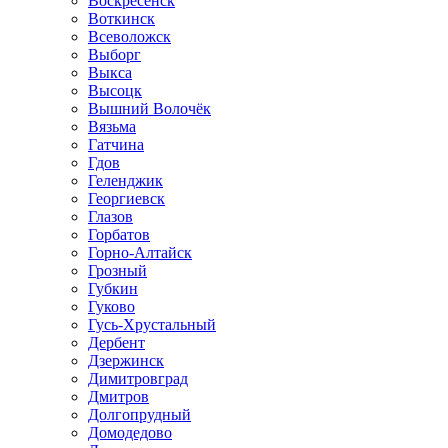
Воскресенск
Воткинск
Всеволожск
Выборг
Выкса
Высоцк
Вышний Волочёк
Вязьма
Гатчина
Гдов
Геленджик
Георгиевск
Глазов
Горбатов
Горно-Алтайск
Грозный
Губкин
Гуково
Гусь-Хрустальный
Дербент
Дзержинск
Димитровград
Дмитров
Долгопрудный
Домодедово