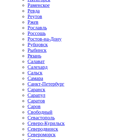
Раменское
Ревда
Реутов
Ржев
Рославль
Россошь
Ростов-на-Дону
Рубцовск
Рыбинск
Рязань
Салават
Салехард
Сальск
Самара
Санкт-Петербург
Саранск
Сарапул
Саратов
Саров
Свободный
Севастополь
Северо-Курильск
Северодвинск
Североморск