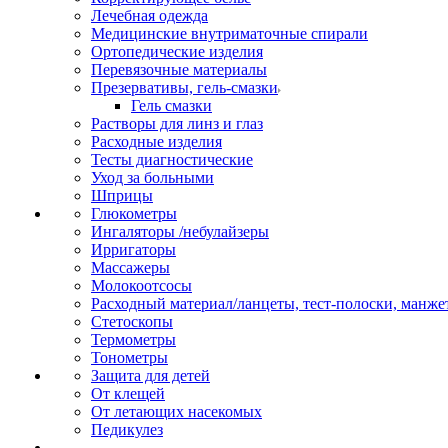
Лечебная одежда
Медицинские внутриматочные спирали
Ортопедические изделия
Перевязочные материалы
Презервативы, гель-смазки
Гель смазки
Растворы для линз и глаз
Расходные изделия
Тесты диагностические
Уход за больными
Шприцы
Глюкометры
Ингаляторы /небулайзеры
Ирригаторы
Массажеры
Молокоотсосы
Расходный материал/ланцеты, тест-полоски, манже
Стетоскопы
Термометры
Тонометры
Защита для детей
От клещей
От летающих насекомых
Педикулез