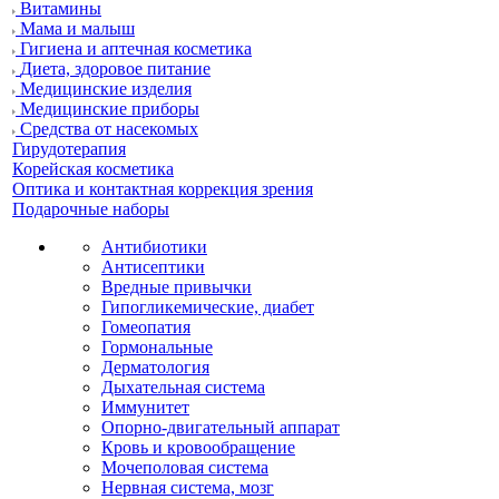
Витамины
Мама и малыш
Гигиена и аптечная косметика
Диета, здоровое питание
Медицинские изделия
Медицинские приборы
Средства от насекомых
Гирудотерапия
Корейская косметика
Оптика и контактная коррекция зрения
Подарочные наборы
Антибиотики
Антисептики
Вредные привычки
Гипогликемические, диабет
Гомеопатия
Гормональные
Дерматология
Дыхательная система
Иммунитет
Опорно-двигательный аппарат
Кровь и кровообращение
Мочеполовая система
Нервная система, мозг