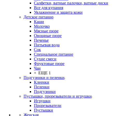
Салфетки, ватные палочки, ватные диски
Все для купания
Увлажнение и защита кожи
Детское питание
Каши
Молочко
Мясные пюре
Овощные пюре
Печенье
Питьевая вода
Сок
Специальное питание
Сухие смеси
Фруктовые пюре
Чаи
+ ЕЩЕ 1
Подгузники и пеленки
Клеенки
Пеленки
Подгузники
Пустышки, прорезыватели и игрушки
Игрушки
Прорезыватели
Пустышки
Женская