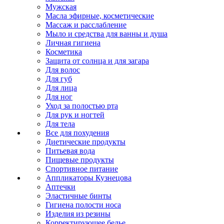
Мужская
Масла эфирные, косметические
Массаж и расслабление
Мыло и средства для ванны и душа
Личная гигиена
Косметика
Защита от солнца и для загара
Для волос
Для губ
Для лица
Для ног
Уход за полостью рта
Для рук и ногтей
Для тела
Все для похудения
Диетические продукты
Питьевая вода
Пищевые продукты
Спортивное питание
Аппликаторы Кузнецова
Аптечки
Эластичные бинты
Гигиена полости носа
Изделия из резины
Корректирующее белье