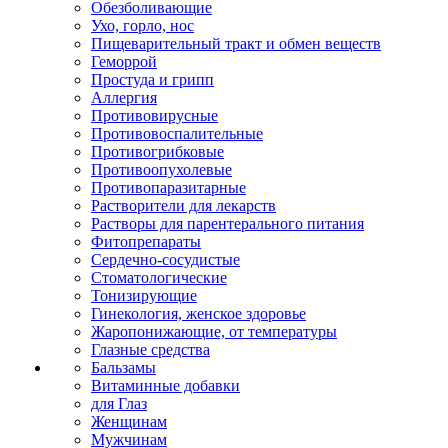
Обезболивающие
Ухо, горло, нос
Пищеварительный тракт и обмен веществ
Геморрой
Простуда и грипп
Аллергия
Противовирусные
Противовоспалительные
Противогрибковые
Противоопухолевые
Противопаразитарные
Растворители для лекарств
Растворы для парентерального питания
Фитопрепараты
Сердечно-сосудистые
Стоматологические
Тонизирующие
Гинекология, женское здоровье
Жаропонижающие, от температуры
Глазные средства
Бальзамы
Витаминные добавки
для Глаз
Женщинам
Мужчинам