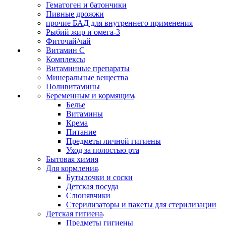
Гематоген и батончики
Пивные дрожжи
прочие БАД для внутреннего применения
Рыбий жир и омега-3
Фиточай/чай
Витамин С
Комплексы
Витаминные препараты
Минеральные вещества
Поливитамины
Беременным и кормящим
Белье
Витамины
Крема
Питание
Предметы личной гигиены
Уход за полостью рта
Бытовая химия
Для кормления
Бутылочки и соски
Детская посуда
Слюнявчики
Стерилизаторы и пакеты для стерилизации
Детская гигиена
Предметы гигиены