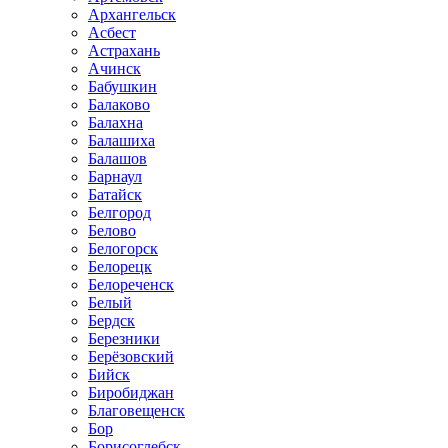
Архангельск
Асбест
Астрахань
Ачинск
Бабушкин
Балаково
Балахна
Балашиха
Балашов
Барнаул
Батайск
Белгород
Белово
Белогорск
Белорецк
Белореченск
Белый
Бердск
Березники
Берёзовский
Бийск
Биробиджан
Благовещенск
Бор
Борисоглебск