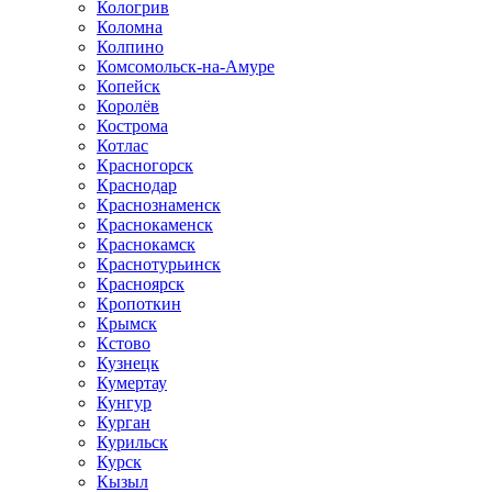
Кологрив
Коломна
Колпино
Комсомольск-на-Амуре
Копейск
Королёв
Кострома
Котлас
Красногорск
Краснодар
Краснознаменск
Краснокаменск
Краснокамск
Краснотурьинск
Красноярск
Кропоткин
Крымск
Кстово
Кузнецк
Кумертау
Кунгур
Курган
Курильск
Курск
Кызыл