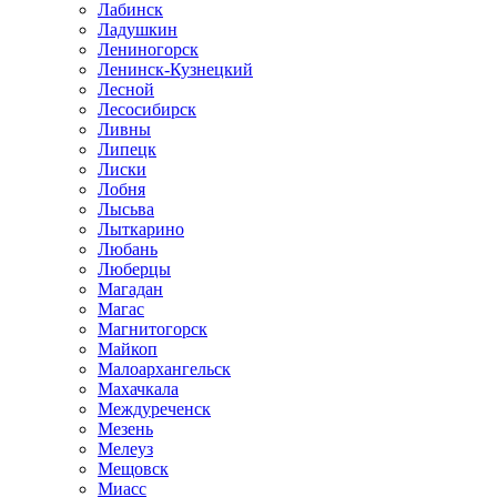
Лабинск
Ладушкин
Лениногорск
Ленинск-Кузнецкий
Лесной
Лесосибирск
Ливны
Липецк
Лиски
Лобня
Лысьва
Лыткарино
Любань
Люберцы
Магадан
Магас
Магнитогорск
Майкоп
Малоархангельск
Махачкала
Междуреченск
Мезень
Мелеуз
Мещовск
Миасс