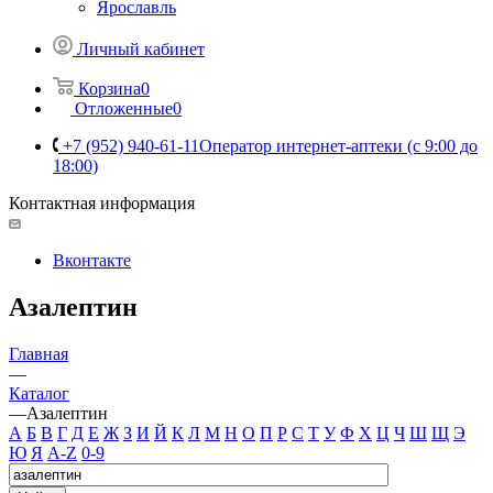
Ярославль
Личный кабинет
Корзина
0
Отложенные
0
+7 (952) 940-61-11
Оператор интернет-аптеки (с 9:00 до
18:00)
Контактная информация
Вконтакте
Азалептин
Главная
—
Каталог
—
Азалептин
А
Б
В
Г
Д
Е
Ж
З
И
Й
К
Л
М
Н
О
П
Р
С
Т
У
Ф
Х
Ц
Ч
Ш
Щ
Э
Ю
Я
A-Z
0-9