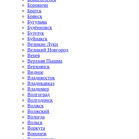
Боровичи
Братск
Брянск
Бугульма
Будённовск
Бузулук
Буйнакск
Великие Луки
Великий Новгород
Верея
Верхняя Пышма
Верхоянск
Видное
Владивосток
Владикавказ
Владимир
Волгоград
Волгодонск
Волжск
Волжский
Вологда
Вольск
Воркута
Воронеж