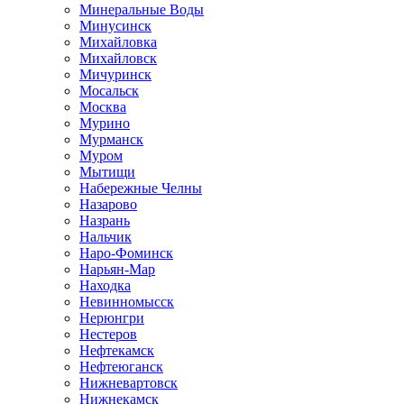
Минеральные Воды
Минусинск
Михайловка
Михайловск
Мичуринск
Мосальск
Москва
Мурино
Мурманск
Муром
Мытищи
Набережные Челны
Назарово
Назрань
Нальчик
Наро-Фоминск
Нарьян-Мар
Находка
Невинномысск
Нерюнгри
Нестеров
Нефтекамск
Нефтеюганск
Нижневартовск
Нижнекамск