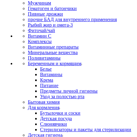
Мужчинам
Гематоген и батончики
Пивные дрожжи
прочие БАД для внутреннего применения
Рыбий жир и омега-3
Фиточай/чай
Витамин С
Комплексы
Витаминные препараты
Минеральные вещества
Поливитамины
Беременным и кормящим
Белье
Витамины
Крема
Питание
Предметы личной гигиены
Уход за полостью рта
Бытовая химия
Для кормления
Бутылочки и соски
Детская посуда
Слюнявчики
Стерилизаторы и пакеты для стерилизации
Детская гигиена