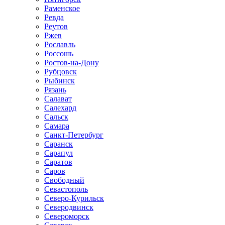
Раменское
Ревда
Реутов
Ржев
Рославль
Россошь
Ростов-на-Дону
Рубцовск
Рыбинск
Рязань
Салават
Салехард
Сальск
Самара
Санкт-Петербург
Саранск
Сарапул
Саратов
Саров
Свободный
Севастополь
Северо-Курильск
Северодвинск
Североморск