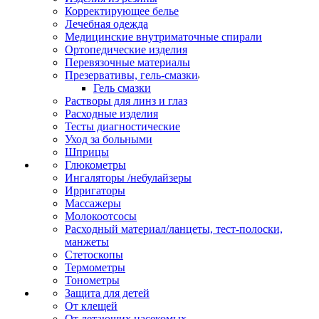
Корректирующее белье
Лечебная одежда
Медицинские внутриматочные спирали
Ортопедические изделия
Перевязочные материалы
Презервативы, гель-смазки
Гель смазки
Растворы для линз и глаз
Расходные изделия
Тесты диагностические
Уход за больными
Шприцы
Глюкометры
Ингаляторы /небулайзеры
Ирригаторы
Массажеры
Молокоотсосы
Расходный материал/ланцеты, тест-полоски,
манжеты
Стетоскопы
Термометры
Тонометры
Защита для детей
От клещей
От летающих насекомых