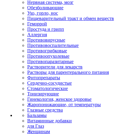
Нервная система, мозг
Обезболивающие
Ухо, горло, нос
Пищеварительный тракт и обмен веществ
Геморрой
Простуда и грипп
Аллергия
Противовирусные
Противовоспалительные
Противогрибковые
Противоопухолевые
Противопаразитарные
Растворители для лекарств
Растворы для парентерального питания
Фитопрепараты
Сердечно-сосудистые
Стоматологические
Тонизирующие
Гинекология, женское здоровье
Жаропонижающие, от температуры
Глазные средства
Бальзамы
Витаминные добавки
для Глаз
Женщинам