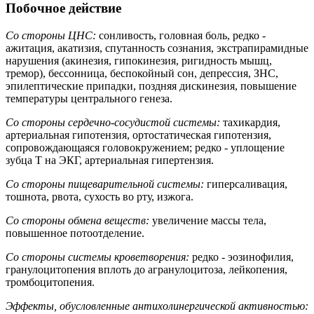
Побочное действие
Со стороны ЦНС:
сонливость, головная боль, редко -
ажитация, акатизия, спутанность сознания, экстрапирамидные
нарушения (акинезия, гипокинезия, ригидность мышц,
тремор), бессонница, беспокойный сон, депрессия, ЗНС,
эпилептические припадки, поздняя дискинезия, повышение
температуры центрального генеза.
Со стороны сердечно-сосудистой системы:
тахикардия,
артериальная гипотензия, ортостатическая гипотензия,
сопровождающаяся головокружением; редко - уплощение
зубца T на ЭКГ, артериальная гипертензия.
Со стороны пищеварительной системы:
гиперсаливация,
тошнота, рвота, сухость во рту, изжога.
Со стороны обмена веществ:
увеличение массы тела,
повышенное потоотделение.
Со стороны системы кроветворения:
редко - эозинофилия,
гранулоцитопения вплоть до агранулоцитоза, лейкопения,
тромбоцитопения.
Эффекты, обусловленные антихолинергической активностью: