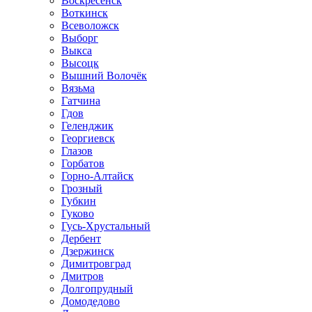
Воскресенск
Воткинск
Всеволожск
Выборг
Выкса
Высоцк
Вышний Волочёк
Вязьма
Гатчина
Гдов
Геленджик
Георгиевск
Глазов
Горбатов
Горно-Алтайск
Грозный
Губкин
Гуково
Гусь-Хрустальный
Дербент
Дзержинск
Димитровград
Дмитров
Долгопрудный
Домодедово