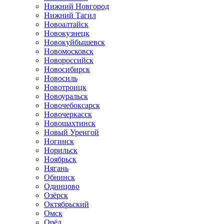
Нижний Новгород
Нижний Тагил
Новоалтайск
Новокузнецк
Новокуйбышевск
Новомосковск
Новороссийск
Новосибирск
Новосиль
Новотроицк
Новоуральск
Новочебоксарск
Новочеркасск
Новошахтинск
Новый Уренгой
Ногинск
Норильск
Ноябрьск
Нягань
Обнинск
Одинцово
Озёрск
Октябрьский
Омск
Орёл