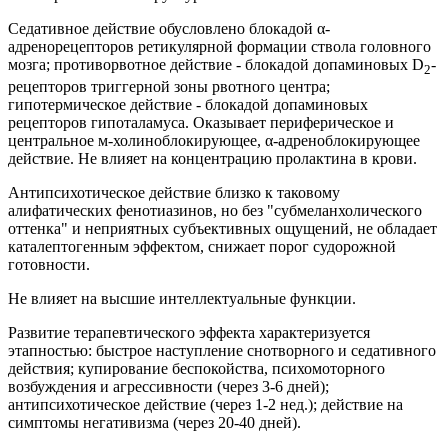
Седативное действие обусловлено блокадой α-
адренорецепторов ретикулярной формации ствола головного
мозга; противорвотное действие - блокадой допаминовых D
-
2
рецепторов триггерной зоны рвотного центра;
гипотермическое действие - блокадой допаминовых
рецепторов гипоталамуса. Оказывает периферическое и
центральное м-холиноблокирующее, α-адреноблокирующее
действие. Не влияет на концентрацию пролактина в крови.
Антипсихотическое действие близко к таковому
алифатических фенотиазинов, но без "субмеланхолического
оттенка" и неприятных субъективных ощущений, не обладает
каталептогенным эффектом, снижает порог судорожной
готовности.
Не влияет на высшие интеллектуальные функции.
Развитие терапевтического эффекта характеризуется
этапностью: быстрое наступление снотворного и седативного
действия; купирование беспокойства, психомоторного
возбуждения и агрессивности (через 3-6 дней);
антипсихотическое действие (через 1-2 нед.); действие на
симптомы негативизма (через 20-40 дней).