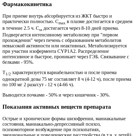
Фармакокинетика
При приеме внутрь абсорбируется из ЖКТ быстро и
практически полностью. C
в плазме достигается в среднем
max
в течение 2.5 ч. C
достигается через 8-10 дней приема.
ss
Подвергается интенсивному метаболизму при "первом
прохождении" через печень с образованием метаболитов
невысокой активности или неактивных. Метаболизируется
при участии изофермента CYP1A2. Распределение
интенсивное и быстрое, проникает через ГЭБ. Связывание с
белками - 95%.
T
характеризуется вариабельностью и после приема
1/2
однократной дозы 75 мг составляет 8 ч (4-12 ч), после приема
по 100 мг 2 раза/сут - 12 ч (4-66 ч).
Выводится почками - 50% и через кишечник - 30%.
Показания активных веществ препарата
Острые и хронические формы шизофрении, маниакальные
состояния, маниакально-депрессивный психоз,
психомоторное возбуждение при психопатиях,
эмоциональные и поведенческие расстройства (в т.ч. у детей),