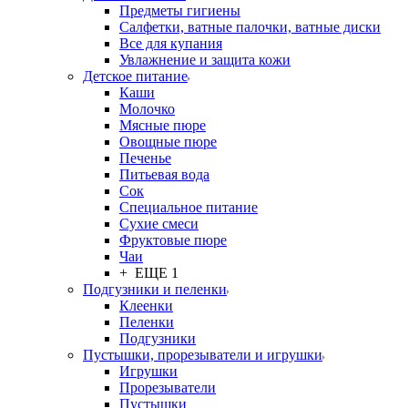
Предметы гигиены
Салфетки, ватные палочки, ватные диски
Все для купания
Увлажнение и защита кожи
Детское питание
Каши
Молочко
Мясные пюре
Овощные пюре
Печенье
Питьевая вода
Сок
Специальное питание
Сухие смеси
Фруктовые пюре
Чаи
+ ЕЩЕ 1
Подгузники и пеленки
Клеенки
Пеленки
Подгузники
Пустышки, прорезыватели и игрушки
Игрушки
Прорезыватели
Пустышки