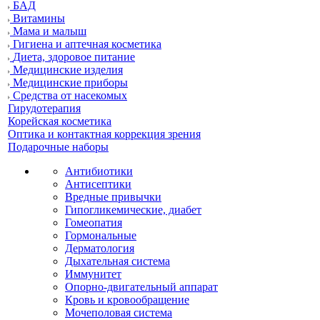
БАД
Витамины
Мама и малыш
Гигиена и аптечная косметика
Диета, здоровое питание
Медицинские изделия
Медицинские приборы
Средства от насекомых
Гирудотерапия
Корейская косметика
Оптика и контактная коррекция зрения
Подарочные наборы
Антибиотики
Антисептики
Вредные привычки
Гипогликемические, диабет
Гомеопатия
Гормональные
Дерматология
Дыхательная система
Иммунитет
Опорно-двигательный аппарат
Кровь и кровообращение
Мочеполовая система