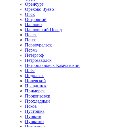
Оренбург
Орехово-Зуево
Орск
Островной
Павлово
Павловский Посад
Певек
Пенза
Первоуральск
Пермь
Петергоф
Петрозаводск
Петропавловск-Камчатский
Плёс
Подольск
Полевской
Правдинск
Приморск
Прокопьевск
Прохладный
Псков
Пустошка
Пушкин
Пушкино
Пятигорск