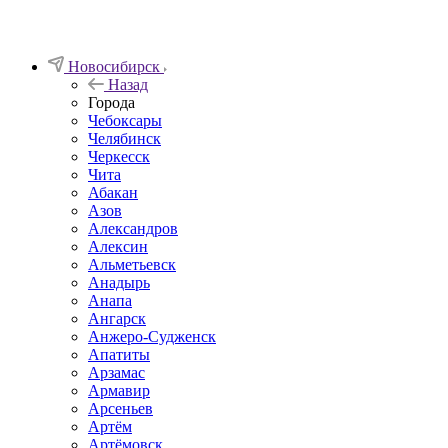
Новосибирск
Назад
Города
Чебоксары
Челябинск
Черкесск
Чита
Абакан
Азов
Александров
Алексин
Альметьевск
Анадырь
Анапа
Ангарск
Анжеро-Судженск
Апатиты
Арзамас
Армавир
Арсеньев
Артём
Артёмовск