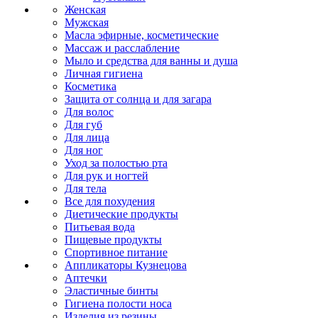
Женская
Мужская
Масла эфирные, косметические
Массаж и расслабление
Мыло и средства для ванны и душа
Личная гигиена
Косметика
Защита от солнца и для загара
Для волос
Для губ
Для лица
Для ног
Уход за полостью рта
Для рук и ногтей
Для тела
Все для похудения
Диетические продукты
Питьевая вода
Пищевые продукты
Спортивное питание
Аппликаторы Кузнецова
Аптечки
Эластичные бинты
Гигиена полости носа
Изделия из резины