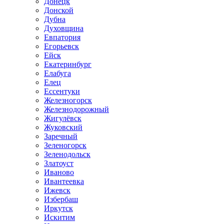
Донецк
Донской
Дубна
Духовщина
Евпатория
Егорьевск
Ейск
Екатеринбург
Елабуга
Елец
Ессентуки
Железногорск
Железнодорожный
Жигулёвск
Жуковский
Заречный
Зеленогорск
Зеленодольск
Златоуст
Иваново
Ивантеевка
Ижевск
Избербаш
Иркутск
Искитим