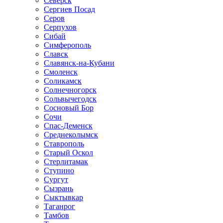
Северск
Сергиев Посад
Серов
Серпухов
Сибай
Симферополь
Славск
Славянск-на-Кубани
Смоленск
Соликамск
Солнечногорск
Сольвычегодск
Сосновый Бор
Сочи
Спас-Деменск
Среднеколымск
Ставрополь
Старый Оскол
Стерлитамак
Ступино
Сургут
Сызрань
Сыктывкар
Таганрог
Тамбов