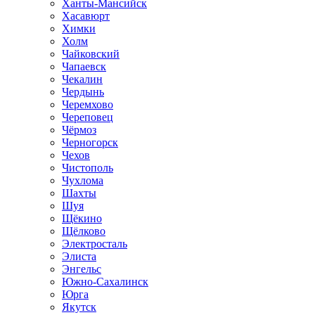
Ханты-Мансийск
Хасавюрт
Химки
Холм
Чайковский
Чапаевск
Чекалин
Чердынь
Черемхово
Череповец
Чёрмоз
Черногорск
Чехов
Чистополь
Чухлома
Шахты
Шуя
Щёкино
Щёлково
Электросталь
Элиста
Энгельс
Южно-Сахалинск
Юрга
Якутск