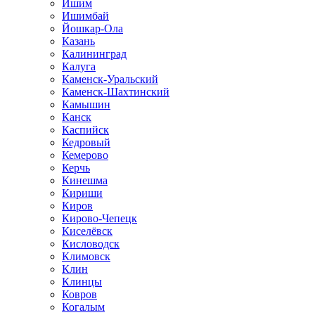
Ишим
Ишимбай
Йошкар-Ола
Казань
Калининград
Калуга
Каменск-Уральский
Каменск-Шахтинский
Камышин
Канск
Каспийск
Кедровый
Кемерово
Керчь
Кинешма
Кириши
Киров
Кирово-Чепецк
Киселёвск
Кисловодск
Климовск
Клин
Клинцы
Ковров
Когалым