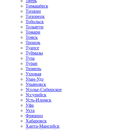
Тверь
Тимашёвск
Тихвин
Тихорецк
Тобольск
Тольятти
Томари
Томск
Троицк
Туапсе
Туймазы
Тула
Туран
Тюмень
Узловая
Улан-Удэ
Ульяновск
Усолье-Сибирское
Уссурийск
Усть-Илимск
Уфа
Ухта
Фрязино
Хабаровск
Ханта-Мансийск