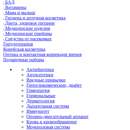
БАД
Витамины
Мама и малыш
Гигиена и аптечная косметика
Диета, здоровое питание
Медицинские изделия
Медицинские приборы
Средства от насекомых
Гирудотерапия
Корейская косметика
Оптика и контактная коррекция зрения
Подарочные наборы
Антибиотики
Антисептики
Вредные привычки
Гипогликемические, диабет
Гомеопатия
Гормональные
Дерматология
Дыхательная система
Иммунитет
Опорно-двигательный аппарат
Кровь и кровообращение
Мочеполовая система