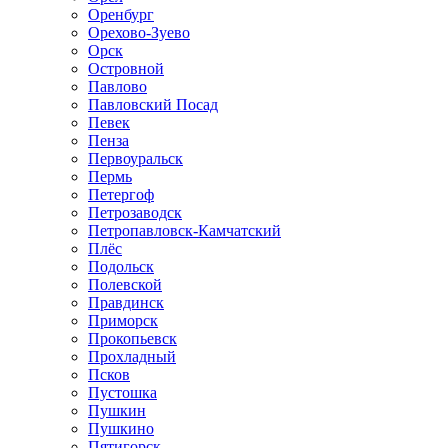
Оренбург
Орехово-Зуево
Орск
Островной
Павлово
Павловский Посад
Певек
Пенза
Первоуральск
Пермь
Петергоф
Петрозаводск
Петропавловск-Камчатский
Плёс
Подольск
Полевской
Правдинск
Приморск
Прокопьевск
Прохладный
Псков
Пустошка
Пушкин
Пушкино
Пятигорск