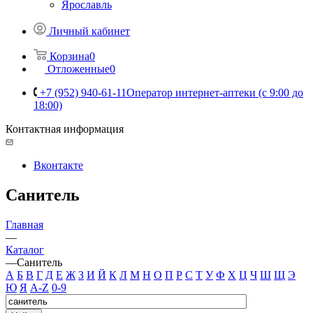
Ярославль
Личный кабинет
Корзина
0
Отложенные
0
+7 (952) 940-61-11
Оператор интернет-аптеки (с 9:00 до
18:00)
Контактная информация
Вконтакте
Санитель
Главная
—
Каталог
—
Санитель
А
Б
В
Г
Д
Е
Ж
З
И
Й
К
Л
М
Н
О
П
Р
С
Т
У
Ф
Х
Ц
Ч
Ш
Щ
Э
Ю
Я
A-Z
0-9