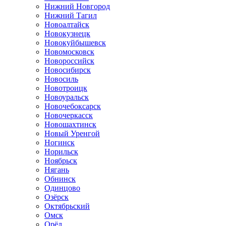
Нижний Новгород
Нижний Тагил
Новоалтайск
Новокузнецк
Новокуйбышевск
Новомосковск
Новороссийск
Новосибирск
Новосиль
Новотроицк
Новоуральск
Новочебоксарск
Новочеркасск
Новошахтинск
Новый Уренгой
Ногинск
Норильск
Ноябрьск
Нягань
Обнинск
Одинцово
Озёрск
Октябрьский
Омск
Орёл