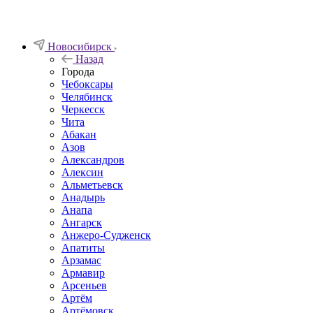
Новосибирск
Назад
Города
Чебоксары
Челябинск
Черкесск
Чита
Абакан
Азов
Александров
Алексин
Альметьевск
Анадырь
Анапа
Ангарск
Анжеро-Судженск
Апатиты
Арзамас
Армавир
Арсеньев
Артём
Артёмовск