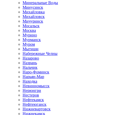
Минеральные Воды
Минусинск
Михайловка
Михайловск
Мичуринск
Мосальск
Москва
Мурино
Мурманск
Муром
Мытищи
Набережные Челны
Назарово
Назрань
Нальчик
Наро-Фоминск
Нарьян-Мар
Находка
Невинномысск
Нерюнгри
Нестеров
Нефтекамск
Нефтеюганск
Нижневартовск
Нижнекамск