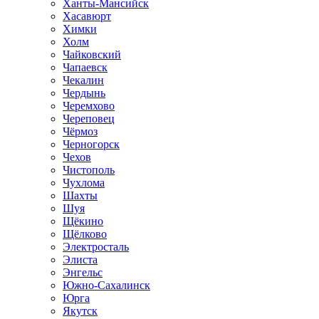
Ханты-Мансийск
Хасавюрт
Химки
Холм
Чайковский
Чапаевск
Чекалин
Чердынь
Черемхово
Череповец
Чёрмоз
Черногорск
Чехов
Чистополь
Чухлома
Шахты
Шуя
Щёкино
Щёлково
Электросталь
Элиста
Энгельс
Южно-Сахалинск
Юрга
Якутск