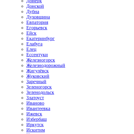
Донецк
Донской
Дубна
Духовщина
Евпатория
Егорьевск
Ейск
Екатеринбург
Елабуга
Елец
Ессентуки
Железногорск
Железнодорожный
Жигулёвск
Жуковский
Заречный
Зеленогорск
Зеленодольск
Златоуст
Иваново
Ивантеевка
Ижевск
Избербаш
Иркутск
Искитим