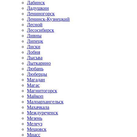
Лабинск
Ладушкин
Лениногорск
Ленинск-Кузнецкий
Лесной
Лесосибирск
Ливны
Липецк
Лиски
Лобня
Лысьва
Лыткарино
Любань
Люберцы
Магадан
Магас
Магнитогорск
Майкоп
Малоархангельск
Махачкала
Междуреченск
Мезень
Мелеуз
Мещовск
Миасс