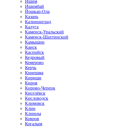
Ишим
Ишимбай
Йошкар-Ола
Казань
Калининград
Калуга
Каменск-Уральский
Каменск-Шахтинский
Камышин
Канск
Каспийск
Кедровый
Кемерово
Керчь
Кинешма
Кириши
Киров
Кирово-Чепецк
Киселёвск
Кисловодск
Климовск
Клин
Клинцы
Ковров
Когалым