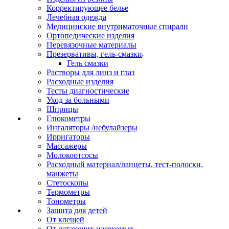
Корректирующее белье
Лечебная одежда
Медицинские внутриматочные спирали
Ортопедические изделия
Перевязочные материалы
Презервативы, гель-смазки
Гель смазки
Растворы для линз и глаз
Расходные изделия
Тесты диагностические
Уход за больными
Шприцы
Глюкометры
Ингаляторы /небулайзеры
Ирригаторы
Массажеры
Молокоотсосы
Расходный материал/ланцеты, тест-полоски,
манжеты
Стетоскопы
Термометры
Тонометры
Защита для детей
От клещей
От летающих насекомых