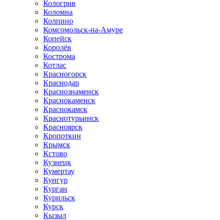
Кологрив
Коломна
Колпино
Комсомольск-на-Амуре
Копейск
Королёв
Кострома
Котлас
Красногорск
Краснодар
Краснознаменск
Краснокаменск
Краснокамск
Краснотурьинск
Красноярск
Кропоткин
Крымск
Кстово
Кузнецк
Кумертау
Кунгур
Курган
Курильск
Курск
Кызыл