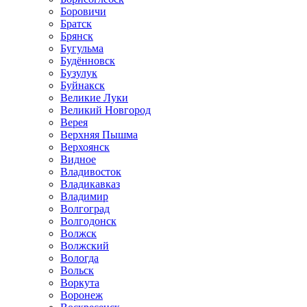
Боровичи
Братск
Брянск
Бугульма
Будённовск
Бузулук
Буйнакск
Великие Луки
Великий Новгород
Верея
Верхняя Пышма
Верхоянск
Видное
Владивосток
Владикавказ
Владимир
Волгоград
Волгодонск
Волжск
Волжский
Вологда
Вольск
Воркута
Воронеж