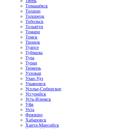
Тверь
Тимашёвск
Тихвин
Тихорецк
Тобольск
Тольятти
Томари
Томск
Троицк
Туапсе
Туймазы
Тула
Туран
Тюмень
Узловая
Улан-Удэ
Ульяновск
Усолье-Сибирское
Уссурийск
Усть-Илимск
Уфа
Ухта
Фрязино
Хабаровск
Ханта-Мансийск