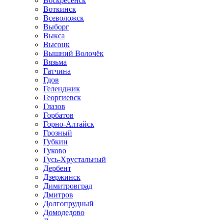
Воскресенск
Воткинск
Всеволожск
Выборг
Выкса
Высоцк
Вышний Волочёк
Вязьма
Гатчина
Гдов
Геленджик
Георгиевск
Глазов
Горбатов
Горно-Алтайск
Грозный
Губкин
Гуково
Гусь-Хрустальный
Дербент
Дзержинск
Димитровград
Дмитров
Долгопрудный
Домодедово