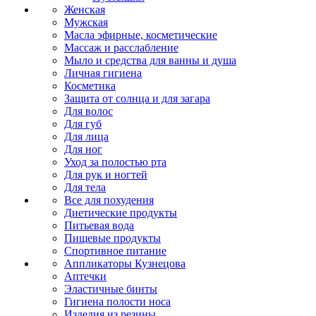
Женская
Мужская
Масла эфирные, косметические
Массаж и расслабление
Мыло и средства для ванны и душа
Личная гигиена
Косметика
Защита от солнца и для загара
Для волос
Для губ
Для лица
Для ног
Уход за полостью рта
Для рук и ногтей
Для тела
Все для похудения
Диетические продукты
Питьевая вода
Пищевые продукты
Спортивное питание
Аппликаторы Кузнецова
Аптечки
Эластичные бинты
Гигиена полости носа
Изделия из резины