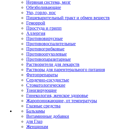
Нервная система, мозг
Обезболивающие
Ухо, горло, нос
Пищеварительный тракт и обмен веществ
Геморрой
Простуда и грипп
Аллергия
Противовирусные
Противовоспалительные
Противогрибковые
Противоопухолевые
Противопаразитарные
Растворители для лекарств
Растворы для парентерального питания
Фитопрепараты
Сердечно-сосудистые
Стоматологические
Тонизирующие
Гинекология, женское здоровье
Жаропонижающие, от температуры
Глазные средства
Бальзамы
Витаминные добавки
для Глаз
Женщинам