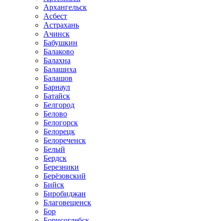
Архангельск
Асбест
Астрахань
Ачинск
Бабушкин
Балаково
Балахна
Балашиха
Балашов
Барнаул
Батайск
Белгород
Белово
Белогорск
Белорецк
Белореченск
Белый
Бердск
Березники
Берёзовский
Бийск
Биробиджан
Благовещенск
Бор
Борисоглебск