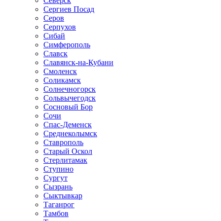
Северск
Сергиев Посад
Серов
Серпухов
Сибай
Симферополь
Славск
Славянск-на-Кубани
Смоленск
Соликамск
Солнечногорск
Сольвычегодск
Сосновый Бор
Сочи
Спас-Деменск
Среднеколымск
Ставрополь
Старый Оскол
Стерлитамак
Ступино
Сургут
Сызрань
Сыктывкар
Таганрог
Тамбов