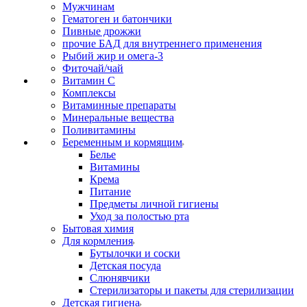
Мужчинам
Гематоген и батончики
Пивные дрожжи
прочие БАД для внутреннего применения
Рыбий жир и омега-3
Фиточай/чай
Витамин С
Комплексы
Витаминные препараты
Минеральные вещества
Поливитамины
Беременным и кормящим
Белье
Витамины
Крема
Питание
Предметы личной гигиены
Уход за полостью рта
Бытовая химия
Для кормления
Бутылочки и соски
Детская посуда
Слюнявчики
Стерилизаторы и пакеты для стерилизации
Детская гигиена