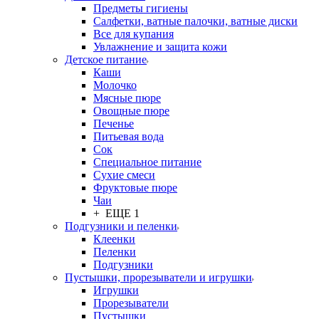
Предметы гигиены
Салфетки, ватные палочки, ватные диски
Все для купания
Увлажнение и защита кожи
Детское питание
Каши
Молочко
Мясные пюре
Овощные пюре
Печенье
Питьевая вода
Сок
Специальное питание
Сухие смеси
Фруктовые пюре
Чаи
+ ЕЩЕ 1
Подгузники и пеленки
Клеенки
Пеленки
Подгузники
Пустышки, прорезыватели и игрушки
Игрушки
Прорезыватели
Пустышки