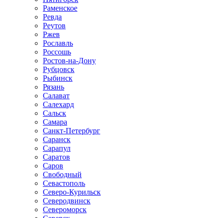
Раменское
Ревда
Реутов
Ржев
Рославль
Россошь
Ростов-на-Дону
Рубцовск
Рыбинск
Рязань
Салават
Салехард
Сальск
Самара
Санкт-Петербург
Саранск
Сарапул
Саратов
Саров
Свободный
Севастополь
Северо-Курильск
Северодвинск
Североморск