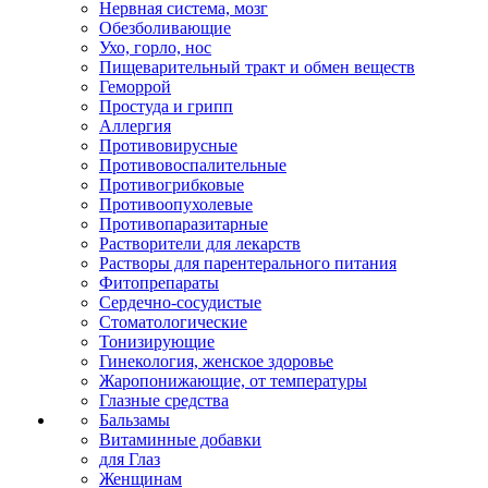
Нервная система, мозг
Обезболивающие
Ухо, горло, нос
Пищеварительный тракт и обмен веществ
Геморрой
Простуда и грипп
Аллергия
Противовирусные
Противовоспалительные
Противогрибковые
Противоопухолевые
Противопаразитарные
Растворители для лекарств
Растворы для парентерального питания
Фитопрепараты
Сердечно-сосудистые
Стоматологические
Тонизирующие
Гинекология, женское здоровье
Жаропонижающие, от температуры
Глазные средства
Бальзамы
Витаминные добавки
для Глаз
Женщинам