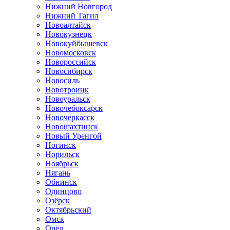
Нижний Новгород
Нижний Тагил
Новоалтайск
Новокузнецк
Новокуйбышевск
Новомосковск
Новороссийск
Новосибирск
Новосиль
Новотроицк
Новоуральск
Новочебоксарск
Новочеркасск
Новошахтинск
Новый Уренгой
Ногинск
Норильск
Ноябрьск
Нягань
Обнинск
Одинцово
Озёрск
Октябрьский
Омск
Орёл