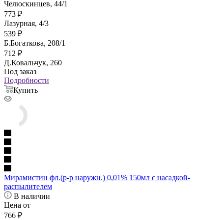
Челюскинцев, 44/1
773
₽
Лазурная, 4/3
539
₽
Б.Богаткова, 208/1
712
₽
Д.Ковальчук, 260
Под заказ
Подробности
Купить
Мирамистин фл.(р-р наружн.) 0,01% 150мл с насадкой-
распылителем
В наличии
Цена от
766
₽