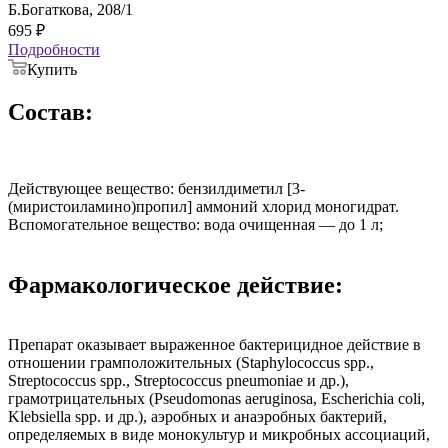
Б.Богаткова, 208/1
695
₽
Подробности
Купить
Состав:
Действующее вещество: бензилдиметил [3-
(миристоиламино)пропил] аммоний хлорид моногидрат.
Вспомогательное вещество: вода очищенная — до 1 л;
Фармакологическое действие:
Препарат оказывает выраженное бактерицидное действие в
отношении грамположительных (Staphylococcus spp.,
Streptococcus spp., Streptococcus pneumoniae и др.),
грамотрицательных (Pseudomonas aeruginosa, Escherichia coli,
Klebsiella spp. и др.), аэробных и анаэробных бактерий,
определяемых в виде монокультур и микробных ассоциаций,