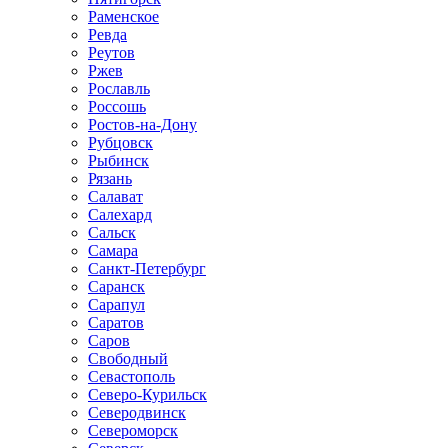
Раменское
Ревда
Реутов
Ржев
Рославль
Россошь
Ростов-на-Дону
Рубцовск
Рыбинск
Рязань
Салават
Салехард
Сальск
Самара
Санкт-Петербург
Саранск
Сарапул
Саратов
Саров
Свободный
Севастополь
Северо-Курильск
Северодвинск
Североморск