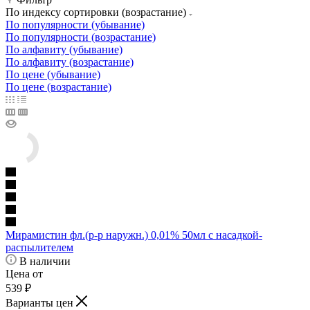
По индексу сортировки (возрастание)
По популярности (убывание)
По популярности (возрастание)
По алфавиту (убывание)
По алфавиту (возрастание)
По цене (убывание)
По цене (возрастание)
Мирамистин фл.(р-р наружн.) 0,01% 50мл с насадкой-
распылителем
В наличии
Цена от
539
₽
Варианты цен