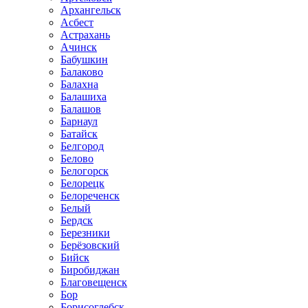
Архангельск
Асбест
Астрахань
Ачинск
Бабушкин
Балаково
Балахна
Балашиха
Балашов
Барнаул
Батайск
Белгород
Белово
Белогорск
Белорецк
Белореченск
Белый
Бердск
Березники
Берёзовский
Бийск
Биробиджан
Благовещенск
Бор
Борисоглебск