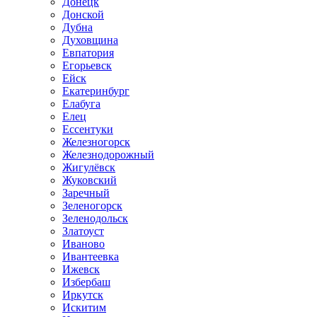
Донецк
Донской
Дубна
Духовщина
Евпатория
Егорьевск
Ейск
Екатеринбург
Елабуга
Елец
Ессентуки
Железногорск
Железнодорожный
Жигулёвск
Жуковский
Заречный
Зеленогорск
Зеленодольск
Златоуст
Иваново
Ивантеевка
Ижевск
Избербаш
Иркутск
Искитим