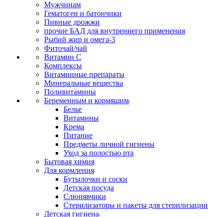
Мужчинам
Гематоген и батончики
Пивные дрожжи
прочие БАД для внутреннего применения
Рыбий жир и омега-3
Фиточай/чай
Витамин С
Комплексы
Витаминные препараты
Минеральные вещества
Поливитамины
Беременным и кормящим
Белье
Витамины
Крема
Питание
Предметы личной гигиены
Уход за полостью рта
Бытовая химия
Для кормления
Бутылочки и соски
Детская посуда
Слюнявчики
Стерилизаторы и пакеты для стерилизации
Детская гигиена