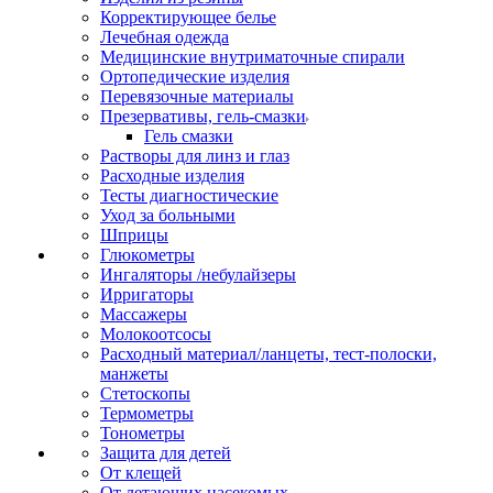
Корректирующее белье
Лечебная одежда
Медицинские внутриматочные спирали
Ортопедические изделия
Перевязочные материалы
Презервативы, гель-смазки
Гель смазки
Растворы для линз и глаз
Расходные изделия
Тесты диагностические
Уход за больными
Шприцы
Глюкометры
Ингаляторы /небулайзеры
Ирригаторы
Массажеры
Молокоотсосы
Расходный материал/ланцеты, тест-полоски,
манжеты
Стетоскопы
Термометры
Тонометры
Защита для детей
От клещей
От летающих насекомых