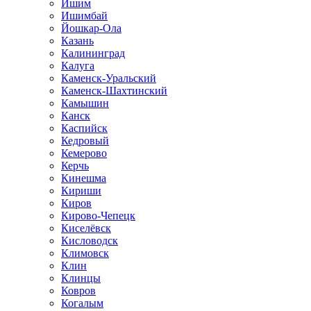
Ишим
Ишимбай
Йошкар-Ола
Казань
Калининград
Калуга
Каменск-Уральский
Каменск-Шахтинский
Камышин
Канск
Каспийск
Кедровый
Кемерово
Керчь
Кинешма
Кириши
Киров
Кирово-Чепецк
Киселёвск
Кисловодск
Климовск
Клин
Клинцы
Ковров
Когалым