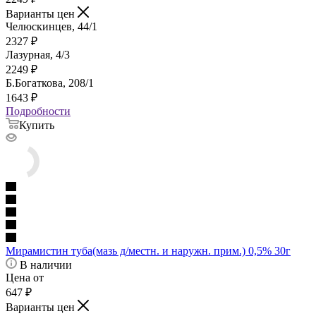
Варианты цен
Челюскинцев, 44/1
2327
₽
Лазурная, 4/3
2249
₽
Б.Богаткова, 208/1
1643
₽
Подробности
Купить
Мирамистин туба(мазь д/местн. и наружн. прим.) 0,5% 30г
В наличии
Цена от
647
₽
Варианты цен