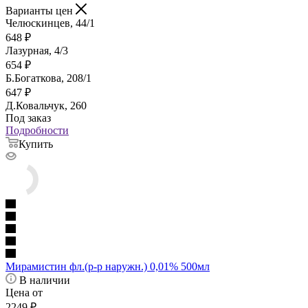
Варианты цен
Челюскинцев, 44/1
648
₽
Лазурная, 4/3
654
₽
Б.Богаткова, 208/1
647
₽
Д.Ковальчук, 260
Под заказ
Подробности
Купить
Мирамистин фл.(р-р наружн.) 0,01% 500мл
В наличии
Цена от
2249
₽