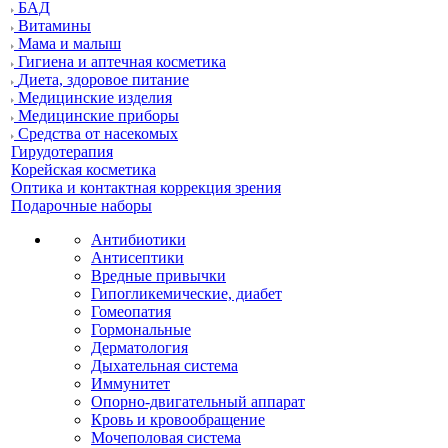
БАД
Витамины
Мама и малыш
Гигиена и аптечная косметика
Диета, здоровое питание
Медицинские изделия
Медицинские приборы
Средства от насекомых
Гирудотерапия
Корейская косметика
Оптика и контактная коррекция зрения
Подарочные наборы
Антибиотики
Антисептики
Вредные привычки
Гипогликемические, диабет
Гомеопатия
Гормональные
Дерматология
Дыхательная система
Иммунитет
Опорно-двигательный аппарат
Кровь и кровообращение
Мочеполовая система