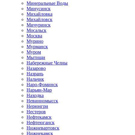
Минеральные Воды
Минусинск
Михайловка
Михайловск
Мичуринск
Мосальск
Москва
Мурино
Мурманск
Муром
Мытищи
Набережные Челны
Назарово
Назрань
Нальчик
Наро-Фоминск
Нарьян-Мар
Находка
Невинномысск
Нерюнгри
Нестеров
Нефтекамск
Нефтеюганск
Нижневартовск
Нижнекамск