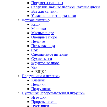
Предметы гигиены
Салфетки, ватные палочки, ватные диски
Все для купания
Увлажнение и защита кожи
Детское питание
Каши
Молочко
Мясные пюре
Овощные пюре
Печенье
Питьевая вода
Сок
Специальное питание
Сухие смеси
Фруктовые пюре
Чаи
+ ЕЩЕ 1
Подгузники и пеленки
Клеенки
Пеленки
Подгузники
Пустышки, прорезыватели и игрушки
Игрушки
Прорезыватели
Пустышки