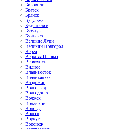
Боровичи
Братск
Брянск
Бугульма
Будённовск
Бузулук
Буйнакск
Великие Луки
Великий Новгород
Верея
Верхняя Пышма
Верхоянск
Видное
Владивосток
Владикавказ
Владимир
Волгоград
Волгодонск
Волжск
Волжский
Вологда
Вольск
Воркута
Воронеж