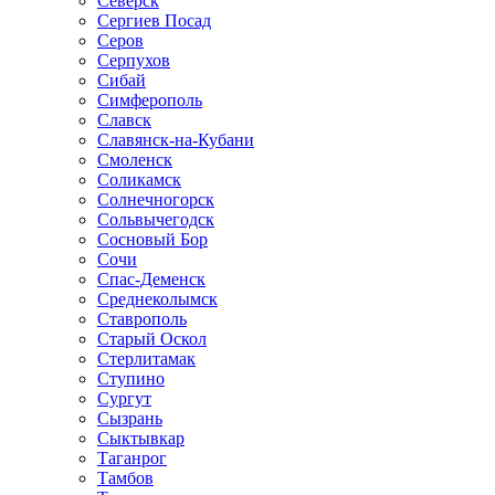
Северск
Сергиев Посад
Серов
Серпухов
Сибай
Симферополь
Славск
Славянск-на-Кубани
Смоленск
Соликамск
Солнечногорск
Сольвычегодск
Сосновый Бор
Сочи
Спас-Деменск
Среднеколымск
Ставрополь
Старый Оскол
Стерлитамак
Ступино
Сургут
Сызрань
Сыктывкар
Таганрог
Тамбов