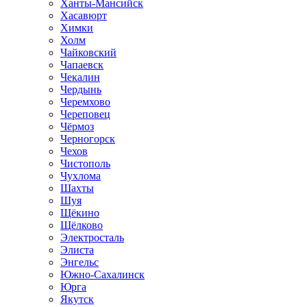
Ханты-Мансийск
Хасавюрт
Химки
Холм
Чайковский
Чапаевск
Чекалин
Чердынь
Черемхово
Череповец
Чёрмоз
Черногорск
Чехов
Чистополь
Чухлома
Шахты
Шуя
Щёкино
Щёлково
Электросталь
Элиста
Энгельс
Южно-Сахалинск
Юрга
Якутск