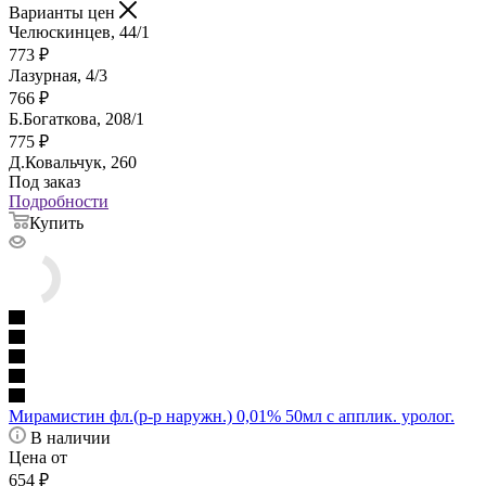
Варианты цен
Челюскинцев, 44/1
773
₽
Лазурная, 4/3
766
₽
Б.Богаткова, 208/1
775
₽
Д.Ковальчук, 260
Под заказ
Подробности
Купить
Мирамистин фл.(р-р наружн.) 0,01% 50мл с апплик. уролог.
В наличии
Цена от
654
₽