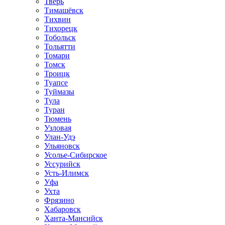
Тверь
Тимашёвск
Тихвин
Тихорецк
Тобольск
Тольятти
Томари
Томск
Троицк
Туапсе
Туймазы
Тула
Туран
Тюмень
Узловая
Улан-Удэ
Ульяновск
Усолье-Сибирское
Уссурийск
Усть-Илимск
Уфа
Ухта
Фрязино
Хабаровск
Ханта-Мансийск