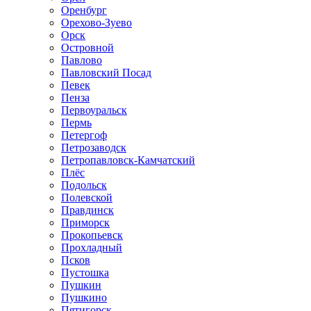
Оренбург
Орехово-Зуево
Орск
Островной
Павлово
Павловский Посад
Певек
Пенза
Первоуральск
Пермь
Петергоф
Петрозаводск
Петропавловск-Камчатский
Плёс
Подольск
Полевской
Правдинск
Приморск
Прокопьевск
Прохладный
Псков
Пустошка
Пушкин
Пушкино
Пятигорск