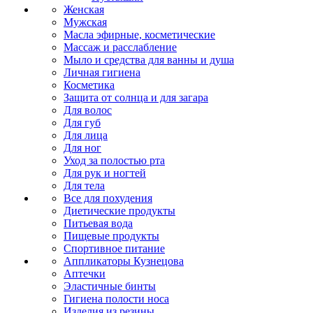
Женская
Мужская
Масла эфирные, косметические
Массаж и расслабление
Мыло и средства для ванны и душа
Личная гигиена
Косметика
Защита от солнца и для загара
Для волос
Для губ
Для лица
Для ног
Уход за полостью рта
Для рук и ногтей
Для тела
Все для похудения
Диетические продукты
Питьевая вода
Пищевые продукты
Спортивное питание
Аппликаторы Кузнецова
Аптечки
Эластичные бинты
Гигиена полости носа
Изделия из резины