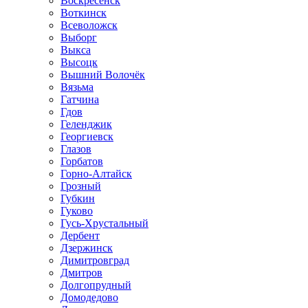
Воскресенск
Воткинск
Всеволожск
Выборг
Выкса
Высоцк
Вышний Волочёк
Вязьма
Гатчина
Гдов
Геленджик
Георгиевск
Глазов
Горбатов
Горно-Алтайск
Грозный
Губкин
Гуково
Гусь-Хрустальный
Дербент
Дзержинск
Димитровград
Дмитров
Долгопрудный
Домодедово