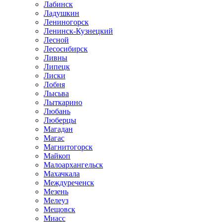
Лабинск
Ладушкин
Лениногорск
Ленинск-Кузнецкий
Лесной
Лесосибирск
Ливны
Липецк
Лиски
Лобня
Лысьва
Лыткарино
Любань
Люберцы
Магадан
Магас
Магнитогорск
Майкоп
Малоархангельск
Махачкала
Междуреченск
Мезень
Мелеуз
Мещовск
Миасс