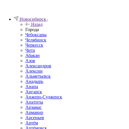
Новосибирск
Назад
Города
Чебоксары
Челябинск
Черкесск
Чита
Абакан
Азов
Александров
Алексин
Альметьевск
Анадырь
Анапа
Ангарск
Анжеро-Судженск
Апатиты
Арзамас
Армавир
Арсеньев
Артём
Артёмовск