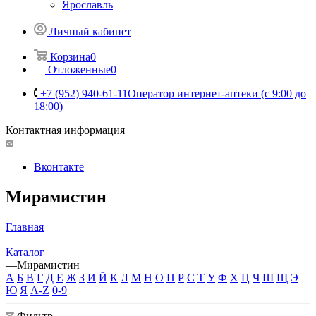
Ярославль
Личный кабинет
Корзина
0
Отложенные
0
+7 (952) 940-61-11
Оператор интернет-аптеки (с 9:00 до
18:00)
Контактная информация
Вконтакте
Мирамистин
Главная
—
Каталог
—
Мирамистин
А
Б
В
Г
Д
Е
Ж
З
И
Й
К
Л
М
Н
О
П
Р
С
Т
У
Ф
Х
Ц
Ч
Ш
Щ
Э
Ю
Я
A-Z
0-9
Фильтр