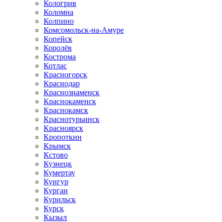
Кологрив
Коломна
Колпино
Комсомольск-на-Амуре
Копейск
Королёв
Кострома
Котлас
Красногорск
Краснодар
Краснознаменск
Краснокаменск
Краснокамск
Краснотурьинск
Красноярск
Кропоткин
Крымск
Кстово
Кузнецк
Кумертау
Кунгур
Курган
Курильск
Курск
Кызыл