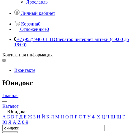
Ярославль
Личный кабинет
Корзина
0
Отложенные
0
+7 (952) 940-61-11
Оператор интернет-аптеки (с 9:00 до
18:00)
Контактная информация
Вконтакте
Юнидокс
Главная
—
Каталог
—
Юнидокс
А
Б
В
Г
Д
Е
Ж
З
И
Й
К
Л
М
Н
О
П
Р
С
Т
У
Ф
Х
Ц
Ч
Ш
Щ
Э
Ю
Я
A-Z
0-9