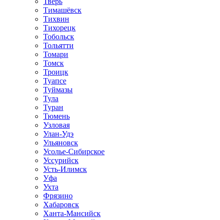
Тверь
Тимашёвск
Тихвин
Тихорецк
Тобольск
Тольятти
Томари
Томск
Троицк
Туапсе
Туймазы
Тула
Туран
Тюмень
Узловая
Улан-Удэ
Ульяновск
Усолье-Сибирское
Уссурийск
Усть-Илимск
Уфа
Ухта
Фрязино
Хабаровск
Ханта-Мансийск