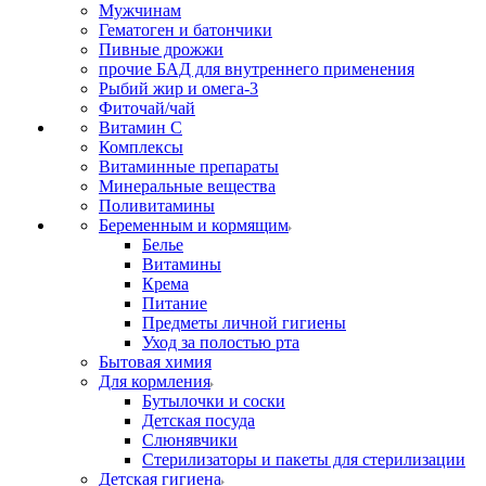
Мужчинам
Гематоген и батончики
Пивные дрожжи
прочие БАД для внутреннего применения
Рыбий жир и омега-3
Фиточай/чай
Витамин С
Комплексы
Витаминные препараты
Минеральные вещества
Поливитамины
Беременным и кормящим
Белье
Витамины
Крема
Питание
Предметы личной гигиены
Уход за полостью рта
Бытовая химия
Для кормления
Бутылочки и соски
Детская посуда
Слюнявчики
Стерилизаторы и пакеты для стерилизации
Детская гигиена