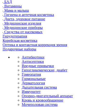
БАД
Витамины
Мама и малыш
Гигиена и аптечная косметика
Диета, здоровое питание
Медицинские изделия
Медицинские приборы
Средства от насекомых
Гирудотерапия
Корейская косметика
Оптика и контактная коррекция зрения
Подарочные наборы
Антибиотики
Антисептики
Вредные привычки
Гипогликемические, диабет
Гомеопатия
Гормональные
Дерматология
Дыхательная система
Иммунитет
Опорно-двигательный аппарат
Кровь и кровообращение
Мочеполовая система