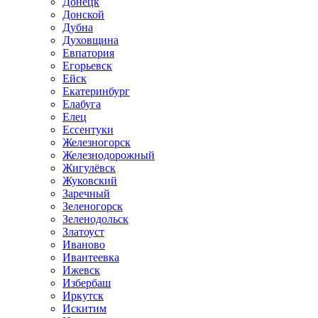
Донецк
Донской
Дубна
Духовщина
Евпатория
Егорьевск
Ейск
Екатеринбург
Елабуга
Елец
Ессентуки
Железногорск
Железнодорожный
Жигулёвск
Жуковский
Заречный
Зеленогорск
Зеленодольск
Златоуст
Иваново
Ивантеевка
Ижевск
Избербаш
Иркутск
Искитим