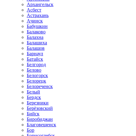
Архангельск
Асбест
Астрахань
Ачинск
Бабушкин
Балаково
Балахна
Балашиха
Балашов
Барнаул
Батайск
Белгород
Белово
Белогорск
Белорецк
Белореченск
Белый
Бердск
Березники
Берёзовский
Бийск
Биробиджан
Благовещенск
Бор
Борисоглебск