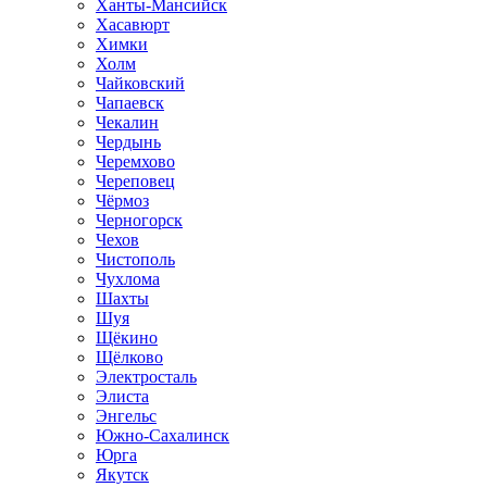
Ханты-Мансийск
Хасавюрт
Химки
Холм
Чайковский
Чапаевск
Чекалин
Чердынь
Черемхово
Череповец
Чёрмоз
Черногорск
Чехов
Чистополь
Чухлома
Шахты
Шуя
Щёкино
Щёлково
Электросталь
Элиста
Энгельс
Южно-Сахалинск
Юрга
Якутск