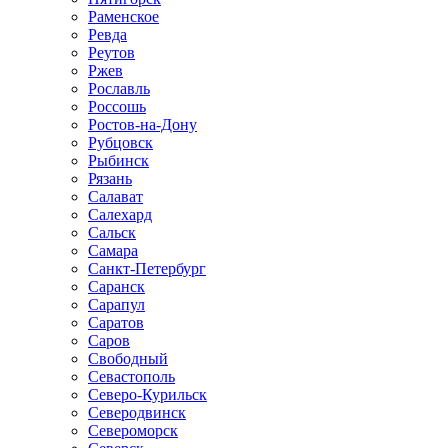
Раменское
Ревда
Реутов
Ржев
Рославль
Россошь
Ростов-на-Дону
Рубцовск
Рыбинск
Рязань
Салават
Салехард
Сальск
Самара
Санкт-Петербург
Саранск
Сарапул
Саратов
Саров
Свободный
Севастополь
Северо-Курильск
Северодвинск
Североморск