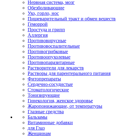
Нервная система, мозг
Обезболивающие
Ухо, горло, нос
Пищеварительный тракт и обмен веществ
Геморрой
Простуда и грипп
Аллергия
Противовирусные
Противовоспалительные
Противогрибковые
Противоопухолевые
Противопаразитарные
Растворители для лекарств
Растворы для парентерального питания
Фитопрепараты
Сердечно-сосудистые
Стоматологические
Тонизирующие
Гинекология, женское здоровье
Жаропонижающие, от температуры
Глазные средства
Бальзамы
Витаминные добавки
для Глаз
Женщинам