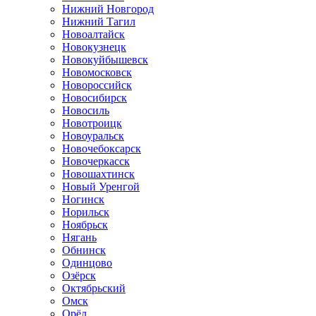
Нижний Новгород
Нижний Тагил
Новоалтайск
Новокузнецк
Новокуйбышевск
Новомосковск
Новороссийск
Новосибирск
Новосиль
Новотроицк
Новоуральск
Новочебоксарск
Новочеркасск
Новошахтинск
Новый Уренгой
Ногинск
Норильск
Ноябрьск
Нягань
Обнинск
Одинцово
Озёрск
Октябрьский
Омск
Орёл