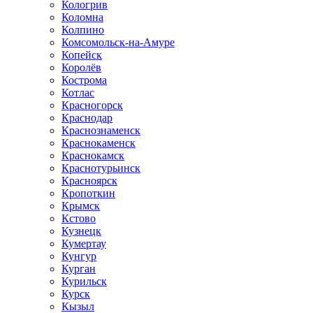
Кологрив
Коломна
Колпино
Комсомольск-на-Амуре
Копейск
Королёв
Кострома
Котлас
Красногорск
Краснодар
Краснознаменск
Краснокаменск
Краснокамск
Краснотурьинск
Красноярск
Кропоткин
Крымск
Кстово
Кузнецк
Кумертау
Кунгур
Курган
Курильск
Курск
Кызыл