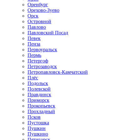
Оренбург
Орехово-Зуево
Орск
Островной
Павлово
Павловский Посад
Певек
Пенза
Первоуральск
Пермь
Петергоф
Петрозаводск
Петропавловск-Камчатский
Плёс
Подольск
Полевской
Правдинск
Приморск
Прокопьевск
Прохладный
Псков
Пустошка
Пушкин
Пушкино
Пятигорск