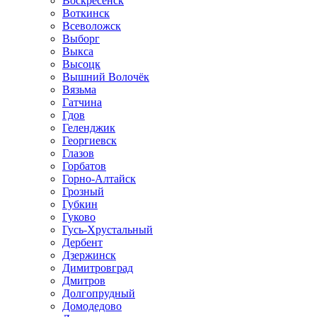
Воскресенск
Воткинск
Всеволожск
Выборг
Выкса
Высоцк
Вышний Волочёк
Вязьма
Гатчина
Гдов
Геленджик
Георгиевск
Глазов
Горбатов
Горно-Алтайск
Грозный
Губкин
Гуково
Гусь-Хрустальный
Дербент
Дзержинск
Димитровград
Дмитров
Долгопрудный
Домодедово