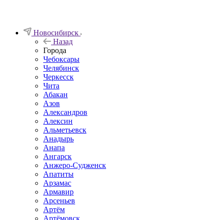
Новосибирск
Назад
Города
Чебоксары
Челябинск
Черкесск
Чита
Абакан
Азов
Александров
Алексин
Альметьевск
Анадырь
Анапа
Ангарск
Анжеро-Судженск
Апатиты
Арзамас
Армавир
Арсеньев
Артём
Артёмовск