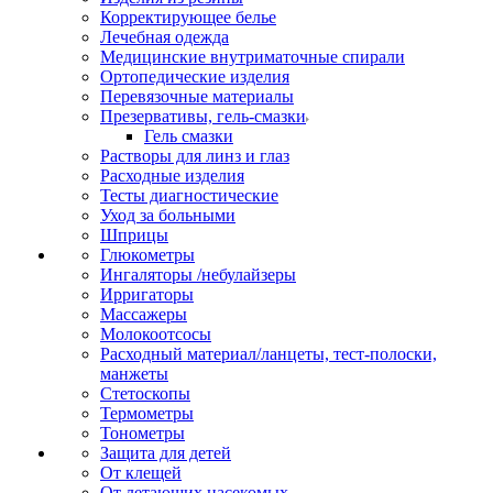
Корректирующее белье
Лечебная одежда
Медицинские внутриматочные спирали
Ортопедические изделия
Перевязочные материалы
Презервативы, гель-смазки
Гель смазки
Растворы для линз и глаз
Расходные изделия
Тесты диагностические
Уход за больными
Шприцы
Глюкометры
Ингаляторы /небулайзеры
Ирригаторы
Массажеры
Молокоотсосы
Расходный материал/ланцеты, тест-полоски,
манжеты
Стетоскопы
Термометры
Тонометры
Защита для детей
От клещей
От летающих насекомых