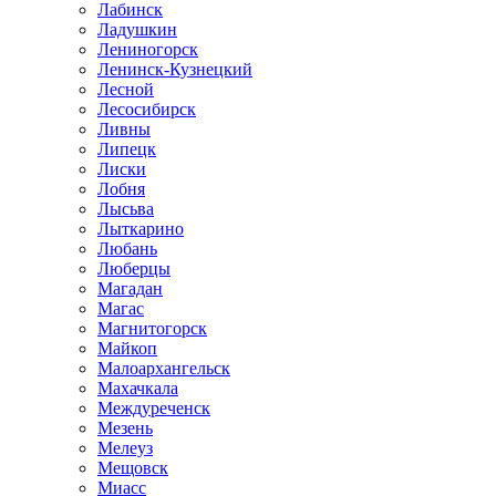
Лабинск
Ладушкин
Лениногорск
Ленинск-Кузнецкий
Лесной
Лесосибирск
Ливны
Липецк
Лиски
Лобня
Лысьва
Лыткарино
Любань
Люберцы
Магадан
Магас
Магнитогорск
Майкоп
Малоархангельск
Махачкала
Междуреченск
Мезень
Мелеуз
Мещовск
Миасс