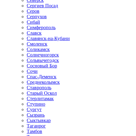
Северск
Сергиев Посад
Серов
Серпухов
Сибай
Симферополь
Славск
Славянск-на-Кубани
Смоленск
Соликамск
Солнечногорск
Сольвычегодск
Сосновый Бор
Сочи
Спас-Деменск
Среднеколымск
Ставрополь
Старый Оскол
Стерлитамак
Ступино
Сургут
Сызрань
Сыктывкар
Таганрог
Тамбов