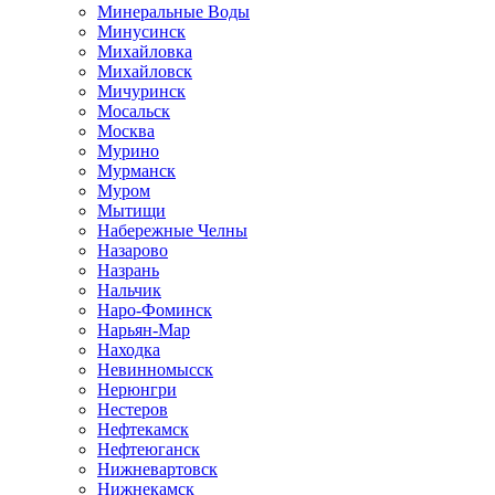
Минеральные Воды
Минусинск
Михайловка
Михайловск
Мичуринск
Мосальск
Москва
Мурино
Мурманск
Муром
Мытищи
Набережные Челны
Назарово
Назрань
Нальчик
Наро-Фоминск
Нарьян-Мар
Находка
Невинномысск
Нерюнгри
Нестеров
Нефтекамск
Нефтеюганск
Нижневартовск
Нижнекамск