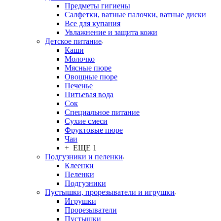
Предметы гигиены
Салфетки, ватные палочки, ватные диски
Все для купания
Увлажнение и защита кожи
Детское питание
Каши
Молочко
Мясные пюре
Овощные пюре
Печенье
Питьевая вода
Сок
Специальное питание
Сухие смеси
Фруктовые пюре
Чаи
+ ЕЩЕ 1
Подгузники и пеленки
Клеенки
Пеленки
Подгузники
Пустышки, прорезыватели и игрушки
Игрушки
Прорезыватели
Пустышки