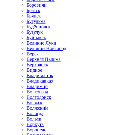
Боровичи
Братск
Брянск
Бугульма
Будённовск
Бузулук
Буйнакск
Великие Луки
Великий Новгород
Верея
Верхняя Пышма
Верхоянск
Видное
Владивосток
Владикавказ
Владимир
Волгоград
Волгодонск
Волжск
Волжский
Вологда
Вольск
Воркута
Воронеж