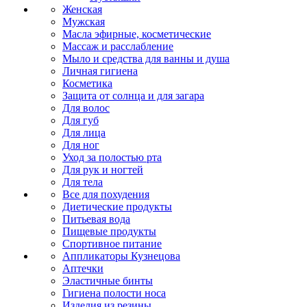
Женская
Мужская
Масла эфирные, косметические
Массаж и расслабление
Мыло и средства для ванны и душа
Личная гигиена
Косметика
Защита от солнца и для загара
Для волос
Для губ
Для лица
Для ног
Уход за полостью рта
Для рук и ногтей
Для тела
Все для похудения
Диетические продукты
Питьевая вода
Пищевые продукты
Спортивное питание
Аппликаторы Кузнецова
Аптечки
Эластичные бинты
Гигиена полости носа
Изделия из резины