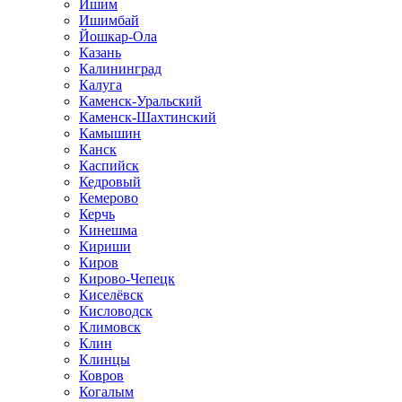
Ишим
Ишимбай
Йошкар-Ола
Казань
Калининград
Калуга
Каменск-Уральский
Каменск-Шахтинский
Камышин
Канск
Каспийск
Кедровый
Кемерово
Керчь
Кинешма
Кириши
Киров
Кирово-Чепецк
Киселёвск
Кисловодск
Климовск
Клин
Клинцы
Ковров
Когалым