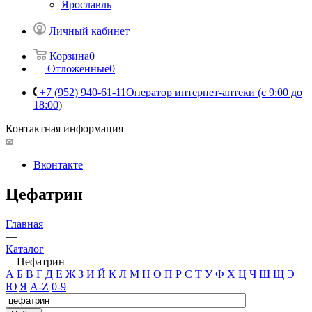
Ярославль
Личный кабинет
Корзина
0
Отложенные
0
+7 (952) 940-61-11
Оператор интернет-аптеки (с 9:00 до
18:00)
Контактная информация
Вконтакте
Цефатрин
Главная
—
Каталог
—
Цефатрин
А
Б
В
Г
Д
Е
Ж
З
И
Й
К
Л
М
Н
О
П
Р
С
Т
У
Ф
Х
Ц
Ч
Ш
Щ
Э
Ю
Я
A-Z
0-9