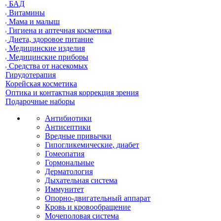
БАД
Витамины
Мама и малыш
Гигиена и аптечная косметика
Диета, здоровое питание
Медицинские изделия
Медицинские приборы
Средства от насекомых
Гирудотерапия
Корейская косметика
Оптика и контактная коррекция зрения
Подарочные наборы
Антибиотики
Антисептики
Вредные привычки
Гипогликемические, диабет
Гомеопатия
Гормональные
Дерматология
Дыхательная система
Иммунитет
Опорно-двигательный аппарат
Кровь и кровообращение
Мочеполовая система