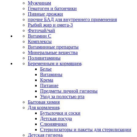
Мужчинам
Гематоген и батончики
Пивные дрожжи
прочие БАД для внутреннего применения
Рыбий жир и омега-3
Фиточай/чай
Витамин С
Комплексы
Витаминные препараты
Минеральные вещества
Поливитамины
Беременным и кормящим
Белье
Витамины
Крема
Питание
Предметы личной гигиены
Уход за полостью рта
Бытовая химия
Для кормления
Бутылочки и соски
Детская посуда
Слюнявчики
Стерилизаторы и пакеты для стерилизации
Детская гигиена