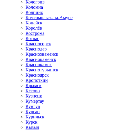
Кологрив
Коломна
Колпино
Комсомольск-на-Амуре
Копейск
Королёв
Кострома
Котлас
Красногорск
Краснодар
Краснознаменск
Краснокаменск
Краснокамск
Краснотурьинск
Красноярск
Кропоткин
Крымск
Кстово
Кузнецк
Кумертау
Кунгур
Курган
Курильск
Курск
Кызыл