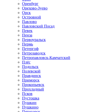
Оренбург
Орехово-Зуево
Орск
Островной
Павлово
Павловский Посад
Певек
Пенза
Первоуральск
Пермь
Петергоф
Петрозаводск
Петропавловск-Камчатский
Плёс
Подольск
Полевской
Правдинск
Приморск
Прокопьевск
Прохладный
Псков
Пустошка
Пушкин
Пушкино
Пятигорск