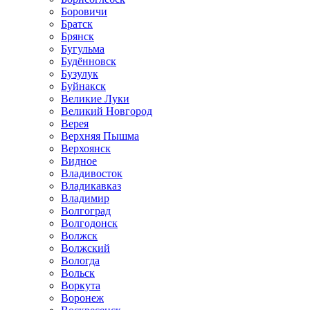
Боровичи
Братск
Брянск
Бугульма
Будённовск
Бузулук
Буйнакск
Великие Луки
Великий Новгород
Верея
Верхняя Пышма
Верхоянск
Видное
Владивосток
Владикавказ
Владимир
Волгоград
Волгодонск
Волжск
Волжский
Вологда
Вольск
Воркута
Воронеж