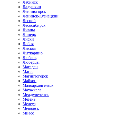
Лабинск
Ладушкин
Лениногорск
Ленинск-Кузнецкий
Лесной
Лесосибирск
Ливны
Липецк
Лиски
Лобня
Лысьва
Лыткарино
Любань
Люберцы
Магадан
Магас
Магнитогорск
Майкоп
Малоархангельск
Махачкала
Междуреченск
Мезень
Мелеуз
Мещовск
Миасс