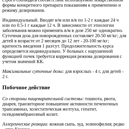
формы конкретного препарата показаниям к применению и
режиму дозирования.
Индивидуальный. Вводят в/м или в/в по 1-2 г каждые 24 ч
или по 0.5-1 г каждые 12 ч. В зависимости от этиологии
заболевания можно применять в/м в дозе 250 мг однократно.
Суточная доза для новорожденных составляет 20-50 мг/кг; для
детей в возрасте от 2 месяцев до 12 лет - 20-100 мг/кг;
кратность введения 1 раз/сут. Продолжительность курса
определяется индивидуально. У больных с нарушенной
функцией почек требуется коррекция режима дозирования с
учетом значений КК.
Максимальные суточные дозы:
для взрослых - 4 г, для детей -
2 г.
Побочное действие
Со стороны пищеварительной системы:
тошнота, рвота,
диарея, транзиторное повышение активности печеночных
трансаминаз, холестатическая желтуха, гепатит,
псевдомембранозный колит.
Аллергические реакции:
кожная сыпь, зуд, эозинофилия; редко