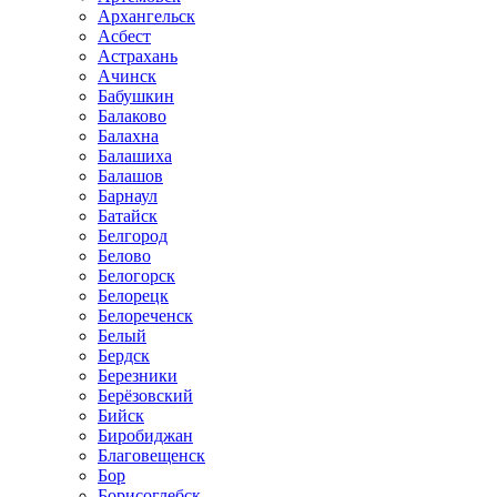
Архангельск
Асбест
Астрахань
Ачинск
Бабушкин
Балаково
Балахна
Балашиха
Балашов
Барнаул
Батайск
Белгород
Белово
Белогорск
Белорецк
Белореченск
Белый
Бердск
Березники
Берёзовский
Бийск
Биробиджан
Благовещенск
Бор
Борисоглебск