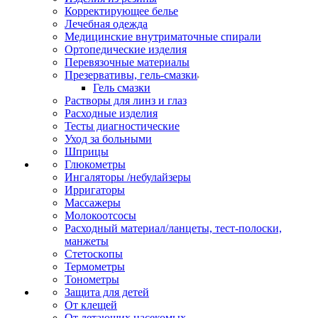
Корректирующее белье
Лечебная одежда
Медицинские внутриматочные спирали
Ортопедические изделия
Перевязочные материалы
Презервативы, гель-смазки
Гель смазки
Растворы для линз и глаз
Расходные изделия
Тесты диагностические
Уход за больными
Шприцы
Глюкометры
Ингаляторы /небулайзеры
Ирригаторы
Массажеры
Молокоотсосы
Расходный материал/ланцеты, тест-полоски,
манжеты
Стетоскопы
Термометры
Тонометры
Защита для детей
От клещей
От летающих насекомых