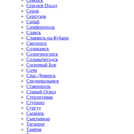
Северск
Сергиев Посад
Серов
Серпухов
Сибай
Симферополь
Славск
Славянск-на-Кубани
Смоленск
Соликамск
Солнечногорск
Сольвычегодск
Сосновый Бор
Сочи
Спас-Деменск
Среднеколымск
Ставрополь
Старый Оскол
Стерлитамак
Ступино
Сургут
Сызрань
Сыктывкар
Таганрог
Тамбов