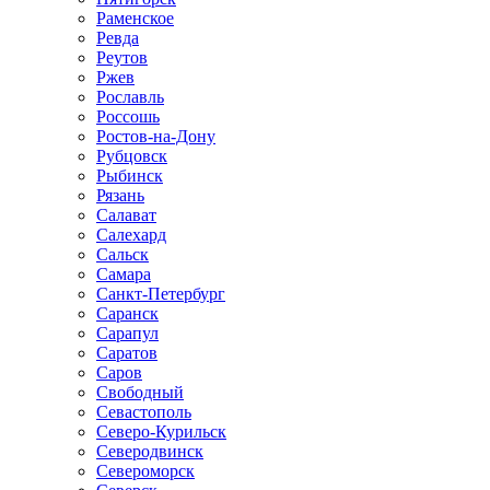
Раменское
Ревда
Реутов
Ржев
Рославль
Россошь
Ростов-на-Дону
Рубцовск
Рыбинск
Рязань
Салават
Салехард
Сальск
Самара
Санкт-Петербург
Саранск
Сарапул
Саратов
Саров
Свободный
Севастополь
Северо-Курильск
Северодвинск
Североморск