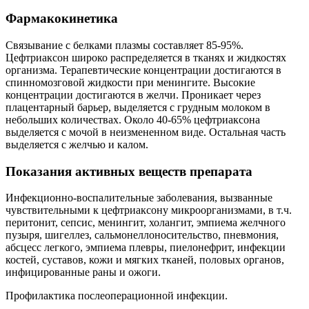
Фармакокинетика
Связывание с белками плазмы составляет 85-95%.
Цефтриаксон широко распределяется в тканях и жидкостях
организма. Терапевтические концентрации достигаются в
спинномозговой жидкости при менингите. Высокие
концентрации достигаются в желчи. Проникает через
плацентарный барьер, выделяется с грудным молоком в
небольших количествах. Около 40-65% цефтриаксона
выделяется с мочой в неизмененном виде. Остальная часть
выделяется с желчью и калом.
Показания активных веществ препарата
Инфекционно-воспалительные заболевания, вызванные
чувствительными к цефтриаксону микроорганизмами, в т.ч.
перитонит, сепсис, менингит, холангит, эмпиема желчного
пузыря, шигеллез, сальмонеллоносительство, пневмония,
абсцесс легкого, эмпиема плевры, пиелонефрит, инфекции
костей, суставов, кожи и мягких тканей, половых органов,
инфицированные раны и ожоги.
Профилактика послеоперационной инфекции.