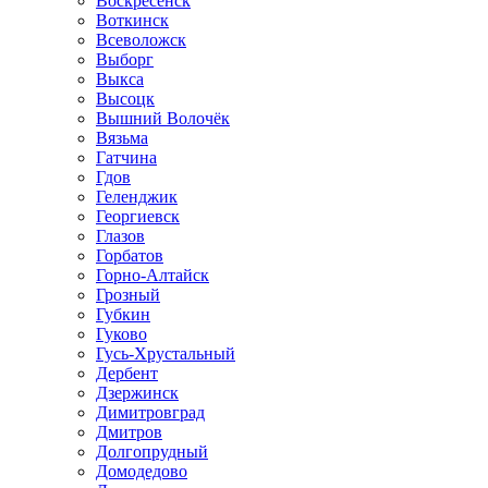
Воскресенск
Воткинск
Всеволожск
Выборг
Выкса
Высоцк
Вышний Волочёк
Вязьма
Гатчина
Гдов
Геленджик
Георгиевск
Глазов
Горбатов
Горно-Алтайск
Грозный
Губкин
Гуково
Гусь-Хрустальный
Дербент
Дзержинск
Димитровград
Дмитров
Долгопрудный
Домодедово