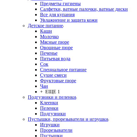
Предметы гигиены
Салфетки, ватные палочки, ватные диски
Все для купания
Увлажнение и защита кожи
Детское питание
Каши
Молочко
Мясные пюре
Овощные пюре
Печенье
Питьевая вода
Сок
Специальное питание
Сухие смеси
Фруктовые пюре
Чаи
+ ЕЩЕ 1
Подгузники и пеленки
Клеенки
Пеленки
Подгузники
Пустышки, прорезыватели и игрушки
Игрушки
Прорезыватели
Пустышки