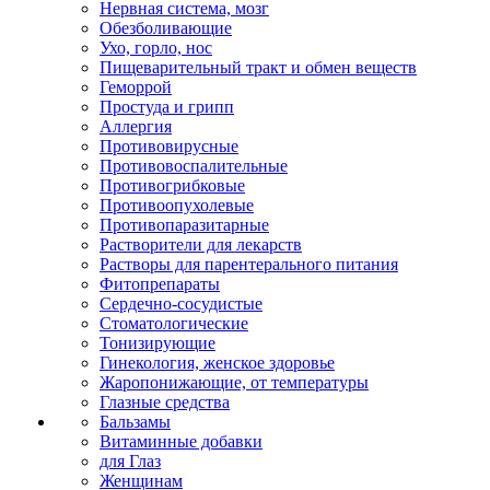
Нервная система, мозг
Обезболивающие
Ухо, горло, нос
Пищеварительный тракт и обмен веществ
Геморрой
Простуда и грипп
Аллергия
Противовирусные
Противовоспалительные
Противогрибковые
Противоопухолевые
Противопаразитарные
Растворители для лекарств
Растворы для парентерального питания
Фитопрепараты
Сердечно-сосудистые
Стоматологические
Тонизирующие
Гинекология, женское здоровье
Жаропонижающие, от температуры
Глазные средства
Бальзамы
Витаминные добавки
для Глаз
Женщинам