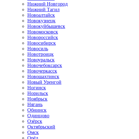
Нижний Новгород
Нижний Тагил
Новоалтайск
Новокузнецк
Новокуйбышевск
Новомосковск
Новороссийск
Новосибирск
Новосиль
Новотроицк
Новоуральск
Новочебоксарск
Новочеркасск
Новошахтинск
Новый Уренгой
Ногинск
Норильск
Ноябрьск
Нягань
Обнинск
Одинцово
Озёрск
Октябрьский
Омск
Орёл