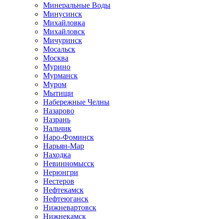
Минеральные Воды
Минусинск
Михайловка
Михайловск
Мичуринск
Мосальск
Москва
Мурино
Мурманск
Муром
Мытищи
Набережные Челны
Назарово
Назрань
Нальчик
Наро-Фоминск
Нарьян-Мар
Находка
Невинномысск
Нерюнгри
Нестеров
Нефтекамск
Нефтеюганск
Нижневартовск
Нижнекамск