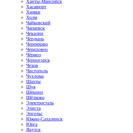
Ханты-Мансийск
Хасавюрт
Химки
Холм
Чайковский
Чапаевск
Чекалин
Чердынь
Черемхово
Череповец
Чёрмоз
Черногорск
Чехов
Чистополь
Чухлома
Шахты
Шуя
Щёкино
Щёлково
Электросталь
Элиста
Энгельс
Южно-Сахалинск
Юрга
Якутск