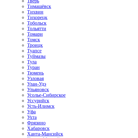
Тверь
Тимашёвск
Тихвин
Тихорецк
Тобольск
Тольятти
Томари
Томск
Троицк
Туапсе
Туймазы
Тула
Туран
Тюмень
Узловая
Улан-Удэ
Ульяновск
Усолье-Сибирское
Уссурийск
Усть-Илимск
Уфа
Ухта
Фрязино
Хабаровск
Ханта-Мансийск