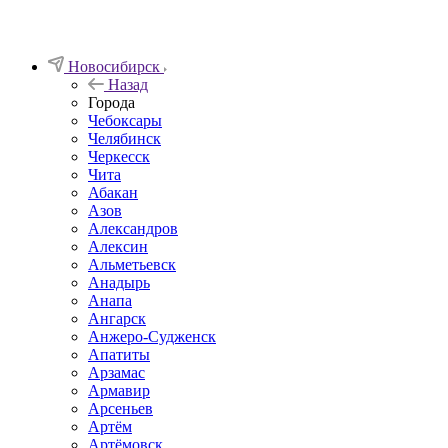
Новосибирск
Назад
Города
Чебоксары
Челябинск
Черкесск
Чита
Абакан
Азов
Александров
Алексин
Альметьевск
Анадырь
Анапа
Ангарск
Анжеро-Судженск
Апатиты
Арзамас
Армавир
Арсеньев
Артём
Артёмовск