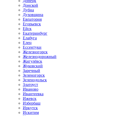
Донецк
Донской
Дубна
Духовщина
Евпатория
Егорьевск
Ейск
Екатеринбург
Елабуга
Елец
Ессентуки
Железногорск
Железнодорожный
Жигулёвск
Жуковский
Заречный
Зеленогорск
Зеленодольск
Златоуст
Иваново
Ивантеевка
Ижевск
Избербаш
Иркутск
Искитим