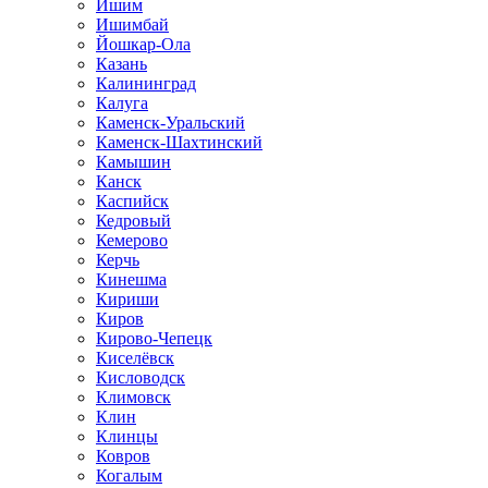
Ишим
Ишимбай
Йошкар-Ола
Казань
Калининград
Калуга
Каменск-Уральский
Каменск-Шахтинский
Камышин
Канск
Каспийск
Кедровый
Кемерово
Керчь
Кинешма
Кириши
Киров
Кирово-Чепецк
Киселёвск
Кисловодск
Климовск
Клин
Клинцы
Ковров
Когалым