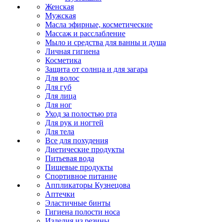
Женская
Мужская
Масла эфирные, косметические
Массаж и расслабление
Мыло и средства для ванны и душа
Личная гигиена
Косметика
Защита от солнца и для загара
Для волос
Для губ
Для лица
Для ног
Уход за полостью рта
Для рук и ногтей
Для тела
Все для похудения
Диетические продукты
Питьевая вода
Пищевые продукты
Спортивное питание
Аппликаторы Кузнецова
Аптечки
Эластичные бинты
Гигиена полости носа
Изделия из резины