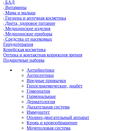
БАД
Витамины
Мама и малыш
Гигиена и аптечная косметика
Диета, здоровое питание
Медицинские изделия
Медицинские приборы
Средства от насекомых
Гирудотерапия
Корейская косметика
Оптика и контактная коррекция зрения
Подарочные наборы
Антибиотики
Антисептики
Вредные привычки
Гипогликемические, диабет
Гомеопатия
Гормональные
Дерматология
Дыхательная система
Иммунитет
Опорно-двигательный аппарат
Кровь и кровообращение
Мочеполовая система