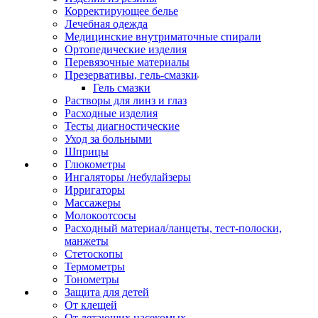
Корректирующее белье
Лечебная одежда
Медицинские внутриматочные спирали
Ортопедические изделия
Перевязочные материалы
Презервативы, гель-смазки
Гель смазки
Растворы для линз и глаз
Расходные изделия
Тесты диагностические
Уход за больными
Шприцы
Глюкометры
Ингаляторы /небулайзеры
Ирригаторы
Массажеры
Молокоотсосы
Расходный материал/ланцеты, тест-полоски,
манжеты
Стетоскопы
Термометры
Тонометры
Защита для детей
От клещей
От летающих насекомых