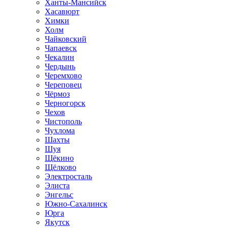
Ханты-Мансийск
Хасавюрт
Химки
Холм
Чайковский
Чапаевск
Чекалин
Чердынь
Черемхово
Череповец
Чёрмоз
Черногорск
Чехов
Чистополь
Чухлома
Шахты
Шуя
Щёкино
Щёлково
Электросталь
Элиста
Энгельс
Южно-Сахалинск
Юрга
Якутск