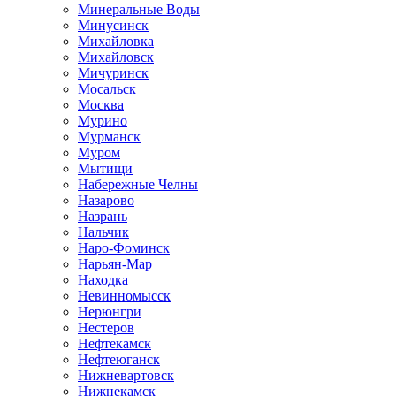
Минеральные Воды
Минусинск
Михайловка
Михайловск
Мичуринск
Мосальск
Москва
Мурино
Мурманск
Муром
Мытищи
Набережные Челны
Назарово
Назрань
Нальчик
Наро-Фоминск
Нарьян-Мар
Находка
Невинномысск
Нерюнгри
Нестеров
Нефтекамск
Нефтеюганск
Нижневартовск
Нижнекамск