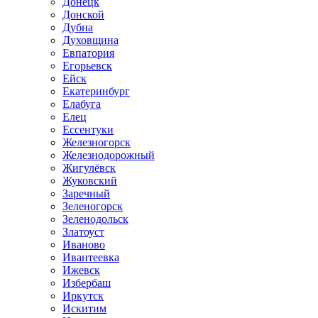
Донецк
Донской
Дубна
Духовщина
Евпатория
Егорьевск
Ейск
Екатеринбург
Елабуга
Елец
Ессентуки
Железногорск
Железнодорожный
Жигулёвск
Жуковский
Заречный
Зеленогорск
Зеленодольск
Златоуст
Иваново
Ивантеевка
Ижевск
Избербаш
Иркутск
Искитим