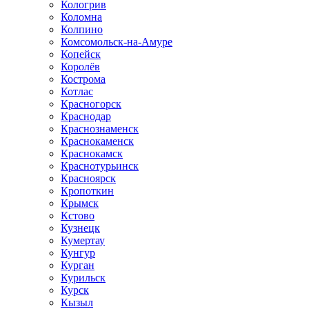
Кологрив
Коломна
Колпино
Комсомольск-на-Амуре
Копейск
Королёв
Кострома
Котлас
Красногорск
Краснодар
Краснознаменск
Краснокаменск
Краснокамск
Краснотурьинск
Красноярск
Кропоткин
Крымск
Кстово
Кузнецк
Кумертау
Кунгур
Курган
Курильск
Курск
Кызыл