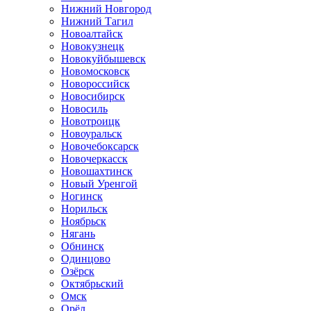
Нижний Новгород
Нижний Тагил
Новоалтайск
Новокузнецк
Новокуйбышевск
Новомосковск
Новороссийск
Новосибирск
Новосиль
Новотроицк
Новоуральск
Новочебоксарск
Новочеркасск
Новошахтинск
Новый Уренгой
Ногинск
Норильск
Ноябрьск
Нягань
Обнинск
Одинцово
Озёрск
Октябрьский
Омск
Орёл