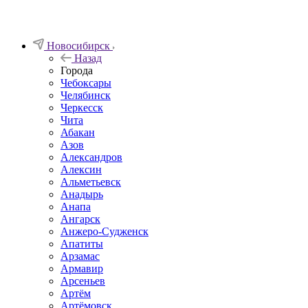
Новосибирск
Назад
Города
Чебоксары
Челябинск
Черкесск
Чита
Абакан
Азов
Александров
Алексин
Альметьевск
Анадырь
Анапа
Ангарск
Анжеро-Судженск
Апатиты
Арзамас
Армавир
Арсеньев
Артём
Артёмовск