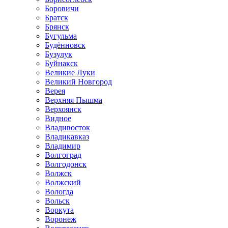
Боровичи
Братск
Брянск
Бугульма
Будённовск
Бузулук
Буйнакск
Великие Луки
Великий Новгород
Верея
Верхняя Пышма
Верхоянск
Видное
Владивосток
Владикавказ
Владимир
Волгоград
Волгодонск
Волжск
Волжский
Вологда
Вольск
Воркута
Воронеж