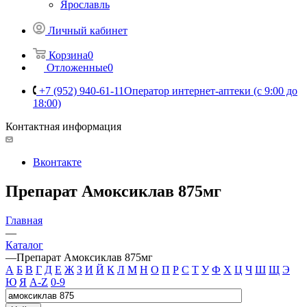
Ярославль
Личный кабинет
Корзина
0
Отложенные
0
+7 (952) 940-61-11
Оператор интернет-аптеки (с 9:00 до
18:00)
Контактная информация
Вконтакте
Препарат Амоксиклав 875мг
Главная
—
Каталог
—
Препарат Амоксиклав 875мг
А
Б
В
Г
Д
Е
Ж
З
И
Й
К
Л
М
Н
О
П
Р
С
Т
У
Ф
Х
Ц
Ч
Ш
Щ
Э
Ю
Я
A-Z
0-9