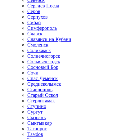
Северск
Сергиев Посад
Серов
Серпухов
Сибай
Симферополь
Славск
Славянск-на-Кубани
Смоленск
Соликамск
Солнечногорск
Сольвычегодск
Сосновый Бор
Сочи
Спас-Деменск
Среднеколымск
Ставрополь
Старый Оскол
Стерлитамак
Ступино
Сургут
Сызрань
Сыктывкар
Таганрог
Тамбов