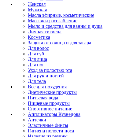
Женская
Мужская
Масла эфирные, косметические
Массаж и расслабление
Мыло и средства для ванны и душа
Личная гигиена
Косметика
Защита от солнца и для загара
Для волос
Для губ
Для лица
Для ног
Уход за полостью рта
Для рук и ногтей
Для тела
Все для похудения
Диетические продукты
Питьевая вода
Пищевые продукты
Спортивное питание
Аппликаторы Кузнецова
Аптечки
Эластичные бинты
Гигиена полости носа
Изделия из резины