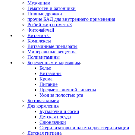
Мужчинам
Гематоген и батончики
Пивные дрожжи
прочие БАД для внутреннего применения
Рыбий жир и омега-3
Фиточай/чай
Витамин С
Комплексы
Витаминные препараты
Минеральные вещества
Поливитамины
Беременным и кормящим
Белье
Витамины
Крема
Питание
Предметы личной гигиены
Уход за полостью рта
Бытовая химия
Для кормления
Бутылочки и соски
Детская посуда
Слюнявчики
Стерилизаторы и пакеты для стерилизации
Детская гигиена