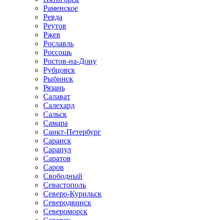
Раменское
Ревда
Реутов
Ржев
Рославль
Россошь
Ростов-на-Дону
Рубцовск
Рыбинск
Рязань
Салават
Салехард
Сальск
Самара
Санкт-Петербург
Саранск
Сарапул
Саратов
Саров
Свободный
Севастополь
Северо-Курильск
Северодвинск
Североморск