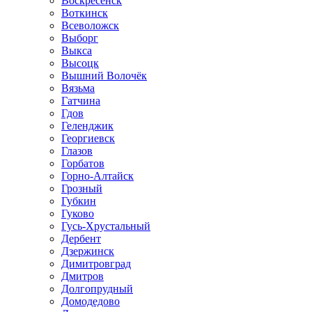
Воскресенск
Воткинск
Всеволожск
Выборг
Выкса
Высоцк
Вышний Волочёк
Вязьма
Гатчина
Гдов
Геленджик
Георгиевск
Глазов
Горбатов
Горно-Алтайск
Грозный
Губкин
Гуково
Гусь-Хрустальный
Дербент
Дзержинск
Димитровград
Дмитров
Долгопрудный
Домодедово