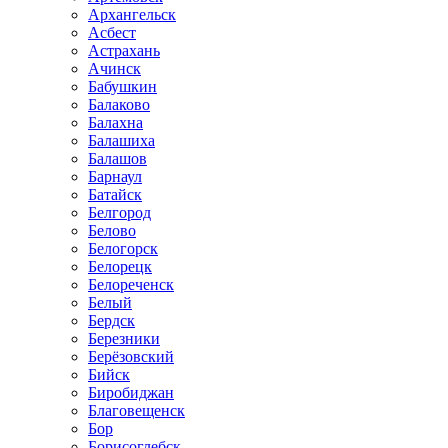
Архангельск
Асбест
Астрахань
Ачинск
Бабушкин
Балаково
Балахна
Балашиха
Балашов
Барнаул
Батайск
Белгород
Белово
Белогорск
Белорецк
Белореченск
Белый
Бердск
Березники
Берёзовский
Бийск
Биробиджан
Благовещенск
Бор
Борисоглебск