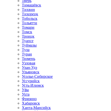
Тверь
Тимашёвск
Тихвин
Тихорецк
Тобольск
Тольятти
Томари
Томск
Троицк
Туапсе
Туймазы
Тула
Туран
Тюмень
Узловая
Улан-Удэ
Ульяновск
Усолье-Сибирское
Уссурийск
Усть-Илимск
Уфа
Ухта
Фрязино
Хабаровск
Ханта-Мансийск