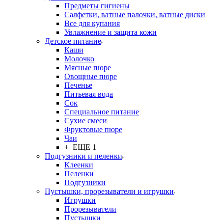
Предметы гигиены
Салфетки, ватные палочки, ватные диски
Все для купания
Увлажнение и защита кожи
Детское питание
Каши
Молочко
Мясные пюре
Овощные пюре
Печенье
Питьевая вода
Сок
Специальное питание
Сухие смеси
Фруктовые пюре
Чаи
+ ЕЩЕ 1
Подгузники и пеленки
Клеенки
Пеленки
Подгузники
Пустышки, прорезыватели и игрушки
Игрушки
Прорезыватели
Пустышки