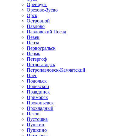
Оренбург
Орехово-Зуево
Орск
Островной
Павлово
Павловский Посад
Певек
Пенза
Первоуральск
Пермь
Петергоф
Петрозаводск
Петропавловск-Камчатский
Плёс
Подольск
Полевской
Правдинск
Приморск
Прокопьевск
Прохладный
Псков
Пустошка
Пушкин
Пушкино
Пятигорск