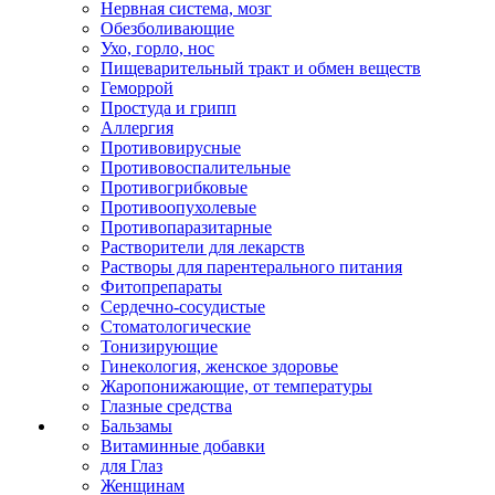
Нервная система, мозг
Обезболивающие
Ухо, горло, нос
Пищеварительный тракт и обмен веществ
Геморрой
Простуда и грипп
Аллергия
Противовирусные
Противовоспалительные
Противогрибковые
Противоопухолевые
Противопаразитарные
Растворители для лекарств
Растворы для парентерального питания
Фитопрепараты
Сердечно-сосудистые
Стоматологические
Тонизирующие
Гинекология, женское здоровье
Жаропонижающие, от температуры
Глазные средства
Бальзамы
Витаминные добавки
для Глаз
Женщинам