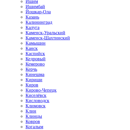
Ишим
Ишимбай
Йошкар-Ола
Казань
Калининград
Калуга
Каменск-Уральский
Каменск-Шахтинский
Камышин
Канск
Каспийск
Кедровый
Кемерово
Керчь
Кинешма
Кириши
Киров
Кирово-Чепецк
Киселёвск
Кисловодск
Климовск
Клин
Клинцы
Ковров
Когалым