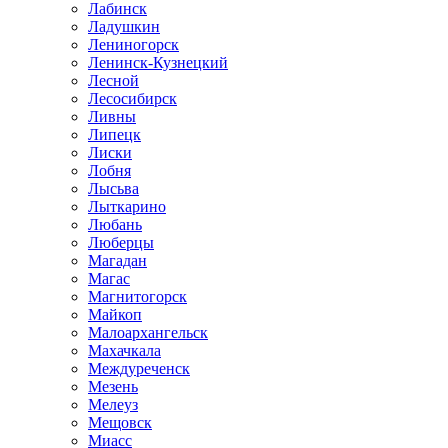
Лабинск
Ладушкин
Лениногорск
Ленинск-Кузнецкий
Лесной
Лесосибирск
Ливны
Липецк
Лиски
Лобня
Лысьва
Лыткарино
Любань
Люберцы
Магадан
Магас
Магнитогорск
Майкоп
Малоархангельск
Махачкала
Междуреченск
Мезень
Мелеуз
Мещовск
Миасс