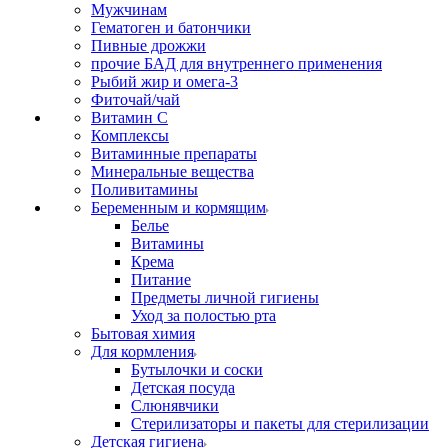
Мужчинам
Гематоген и батончики
Пивные дрожжи
прочие БАД для внутреннего применения
Рыбий жир и омега-3
Фиточай/чай
Витамин С
Комплексы
Витаминные препараты
Минеральные вещества
Поливитамины
Беременным и кормящим
Белье
Витамины
Крема
Питание
Предметы личной гигиены
Уход за полостью рта
Бытовая химия
Для кормления
Бутылочки и соски
Детская посуда
Слюнявчики
Стерилизаторы и пакеты для стерилизации
Детская гигиена