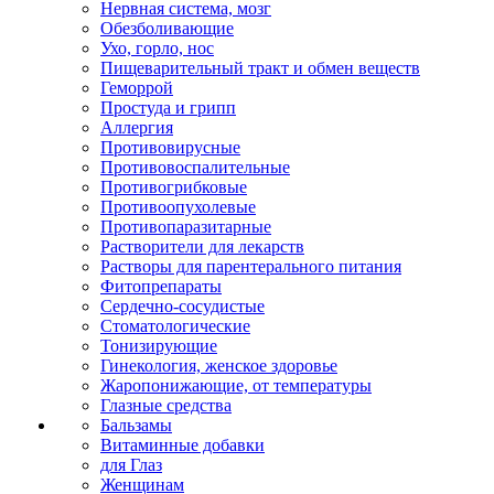
Нервная система, мозг
Обезболивающие
Ухо, горло, нос
Пищеварительный тракт и обмен веществ
Геморрой
Простуда и грипп
Аллергия
Противовирусные
Противовоспалительные
Противогрибковые
Противоопухолевые
Противопаразитарные
Растворители для лекарств
Растворы для парентерального питания
Фитопрепараты
Сердечно-сосудистые
Стоматологические
Тонизирующие
Гинекология, женское здоровье
Жаропонижающие, от температуры
Глазные средства
Бальзамы
Витаминные добавки
для Глаз
Женщинам