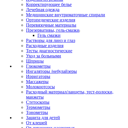
Корректирующее белье
Лечебная одежда
Медицинские внутриматочные спирали
Ортопедические изделия
Перевязочные материалы
Презервативы, гель-смазки
Гель смазки
Растворы для линз и глаз
Расходные изделия
Тесты диагностические
Уход за больными
Шприцы
Глюкометры
Ингаляторы /небулайзеры
Ирригаторы
Массажеры
Молокоотсосы
Расходный материал/ланцеты, тест-полоски,
манжеты
Стетоскопы
Термометры
Тонометры
Защита для детей
От клещей
От летающих насекомых