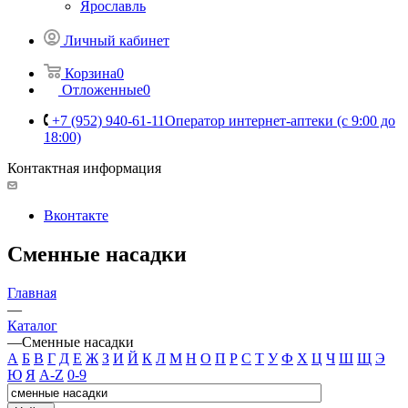
Ярославль
Личный кабинет
Корзина
0
Отложенные
0
+7 (952) 940-61-11
Оператор интернет-аптеки (с 9:00 до
18:00)
Контактная информация
Вконтакте
Сменные насадки
Главная
—
Каталог
—
Сменные насадки
А
Б
В
Г
Д
Е
Ж
З
И
Й
К
Л
М
Н
О
П
Р
С
Т
У
Ф
Х
Ц
Ч
Ш
Щ
Э
Ю
Я
A-Z
0-9