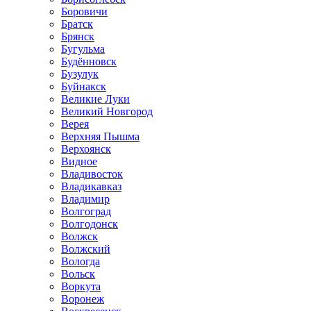
Боровичи
Братск
Брянск
Бугульма
Будённовск
Бузулук
Буйнакск
Великие Луки
Великий Новгород
Верея
Верхняя Пышма
Верхоянск
Видное
Владивосток
Владикавказ
Владимир
Волгоград
Волгодонск
Волжск
Волжский
Вологда
Вольск
Воркута
Воронеж