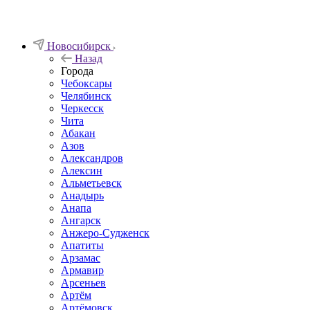
Новосибирск
Назад
Города
Чебоксары
Челябинск
Черкесск
Чита
Абакан
Азов
Александров
Алексин
Альметьевск
Анадырь
Анапа
Ангарск
Анжеро-Судженск
Апатиты
Арзамас
Армавир
Арсеньев
Артём
Артёмовск