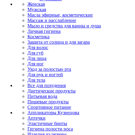
Женская
Мужская
Масла эфирные, косметические
Массаж и расслабление
Мыло и средства для ванны и душа
Личная гигиена
Косметика
Защита от солнца и для загара
Для волос
Для губ
Для лица
Для ног
Уход за полостью рта
Для рук и ногтей
Для тела
Все для похудения
Диетические продукты
Питьевая вода
Пищевые продукты
Спортивное питание
Аппликаторы Кузнецова
Аптечки
Эластичные бинты
Гигиена полости носа
Изделия из резины