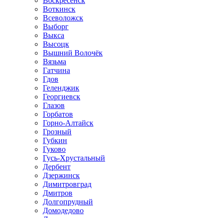
Воскресенск
Воткинск
Всеволожск
Выборг
Выкса
Высоцк
Вышний Волочёк
Вязьма
Гатчина
Гдов
Геленджик
Георгиевск
Глазов
Горбатов
Горно-Алтайск
Грозный
Губкин
Гуково
Гусь-Хрустальный
Дербент
Дзержинск
Димитровград
Дмитров
Долгопрудный
Домодедово