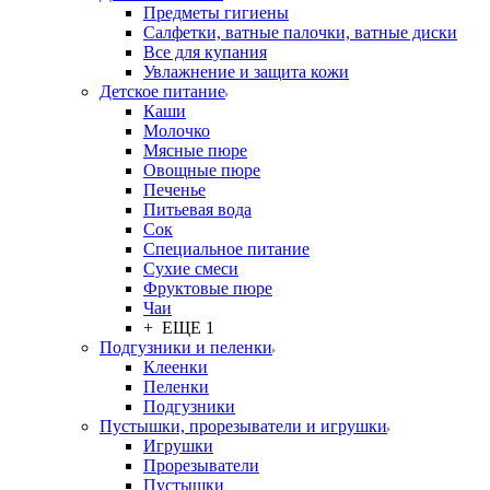
Предметы гигиены
Салфетки, ватные палочки, ватные диски
Все для купания
Увлажнение и защита кожи
Детское питание
Каши
Молочко
Мясные пюре
Овощные пюре
Печенье
Питьевая вода
Сок
Специальное питание
Сухие смеси
Фруктовые пюре
Чаи
+ ЕЩЕ 1
Подгузники и пеленки
Клеенки
Пеленки
Подгузники
Пустышки, прорезыватели и игрушки
Игрушки
Прорезыватели
Пустышки