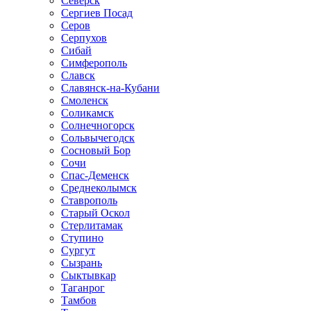
Северск
Сергиев Посад
Серов
Серпухов
Сибай
Симферополь
Славск
Славянск-на-Кубани
Смоленск
Соликамск
Солнечногорск
Сольвычегодск
Сосновый Бор
Сочи
Спас-Деменск
Среднеколымск
Ставрополь
Старый Оскол
Стерлитамак
Ступино
Сургут
Сызрань
Сыктывкар
Таганрог
Тамбов