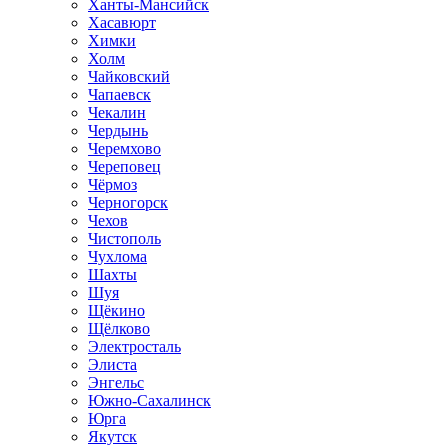
Ханты-Мансийск
Хасавюрт
Химки
Холм
Чайковский
Чапаевск
Чекалин
Чердынь
Черемхово
Череповец
Чёрмоз
Черногорск
Чехов
Чистополь
Чухлома
Шахты
Шуя
Щёкино
Щёлково
Электросталь
Элиста
Энгельс
Южно-Сахалинск
Юрга
Якутск