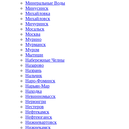
Минеральные Воды
Минусинск
Михайловка
Михайловск
Мичуринск
Мосальск
Москва
Мурино
Мурманск
Муром
Мытищи
Набережные Челны
Назарово
Назрань
Нальчик
Наро-Фоминск
Нарьян-Мар
Находка
Невинномысск
Нерюнгри
Нестеров
Нефтекамск
Нефтеюганск
Нижневартовск
Нижнекамск