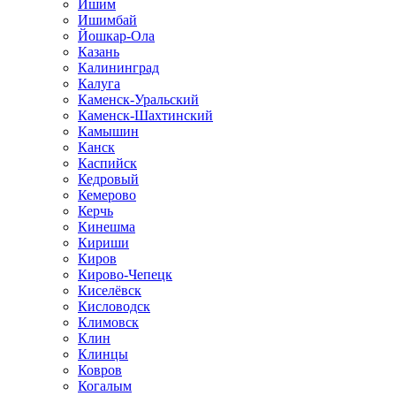
Ишим
Ишимбай
Йошкар-Ола
Казань
Калининград
Калуга
Каменск-Уральский
Каменск-Шахтинский
Камышин
Канск
Каспийск
Кедровый
Кемерово
Керчь
Кинешма
Кириши
Киров
Кирово-Чепецк
Киселёвск
Кисловодск
Климовск
Клин
Клинцы
Ковров
Когалым