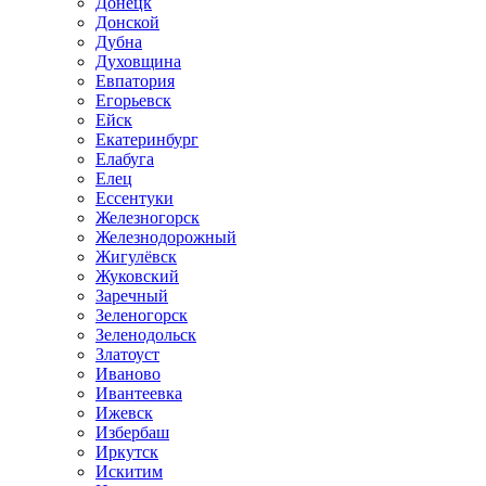
Донецк
Донской
Дубна
Духовщина
Евпатория
Егорьевск
Ейск
Екатеринбург
Елабуга
Елец
Ессентуки
Железногорск
Железнодорожный
Жигулёвск
Жуковский
Заречный
Зеленогорск
Зеленодольск
Златоуст
Иваново
Ивантеевка
Ижевск
Избербаш
Иркутск
Искитим