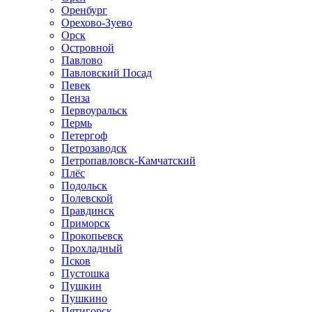
Оренбург
Орехово-Зуево
Орск
Островной
Павлово
Павловский Посад
Певек
Пенза
Первоуральск
Пермь
Петергоф
Петрозаводск
Петропавловск-Камчатский
Плёс
Подольск
Полевской
Правдинск
Приморск
Прокопьевск
Прохладный
Псков
Пустошка
Пушкин
Пушкино
Пятигорск