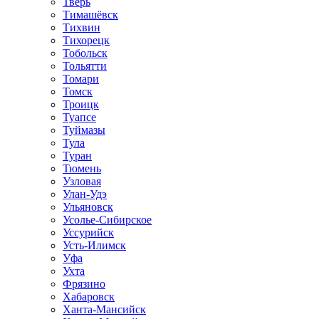
Тверь
Тимашёвск
Тихвин
Тихорецк
Тобольск
Тольятти
Томари
Томск
Троицк
Туапсе
Туймазы
Тула
Туран
Тюмень
Узловая
Улан-Удэ
Ульяновск
Усолье-Сибирское
Уссурийск
Усть-Илимск
Уфа
Ухта
Фрязино
Хабаровск
Ханта-Мансийск