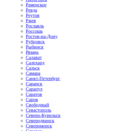
Раменское
Ревда
Реутов
Ржев
Рославль
Россошь
Ростов-на-Дону
Рубцовск
Рыбинск
Рязань
Салават
Салехард
Сальск
Самара
Санкт-Петербург
Саранск
Сарапул
Саратов
Саров
Свободный
Севастополь
Северо-Курильск
Северодвинск
Североморск