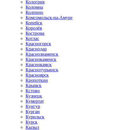
Кологрив
Коломна
Колпино
Комсомольск-на-Амуре
Копейск
Королёв
Кострома
Котлас
Красногорск
Краснодар
Краснознаменск
Краснокаменск
Краснокамск
Краснотурьинск
Красноярск
Кропоткин
Крымск
Кстово
Кузнецк
Кумертау
Кунгур
Курган
Курильск
Курск
Кызыл