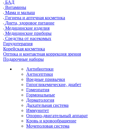
БАД
Витамины
Мама и малыш
Гигиена и аптечная косметика
Диета, здоровое питание
Медицинские изделия
Медицинские приборы
Средства от насекомых
Гирудотерапия
Корейская косметика
Оптика и контактная коррекция зрения
Подарочные наборы
Антибиотики
Антисептики
Вредные привычки
Гипогликемические, диабет
Гомеопатия
Гормональные
Дерматология
Дыхательная система
Иммунитет
Опорно-двигательный аппарат
Кровь и кровообращение
Мочеполовая система