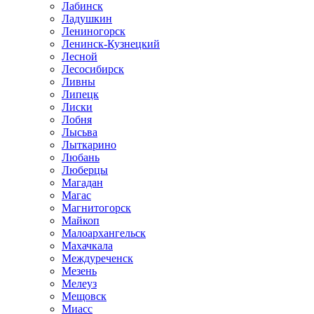
Лабинск
Ладушкин
Лениногорск
Ленинск-Кузнецкий
Лесной
Лесосибирск
Ливны
Липецк
Лиски
Лобня
Лысьва
Лыткарино
Любань
Люберцы
Магадан
Магас
Магнитогорск
Майкоп
Малоархангельск
Махачкала
Междуреченск
Мезень
Мелеуз
Мещовск
Миасс