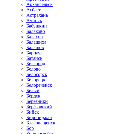
Архангельск
Асбест
Астрахань
Ачинск
Бабушкин
Балаково
Балахна
Балашиха
Балашов
Барнаул
Батайск
Белгород
Белово
Белогорск
Белорецк
Белореченск
Белый
Бердск
Березники
Берёзовский
Бийск
Биробиджан
Благовещенск
Бор
Борисоглебск