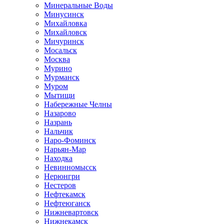
Минеральные Воды
Минусинск
Михайловка
Михайловск
Мичуринск
Мосальск
Москва
Мурино
Мурманск
Муром
Мытищи
Набережные Челны
Назарово
Назрань
Нальчик
Наро-Фоминск
Нарьян-Мар
Находка
Невинномысск
Нерюнгри
Нестеров
Нефтекамск
Нефтеюганск
Нижневартовск
Нижнекамск