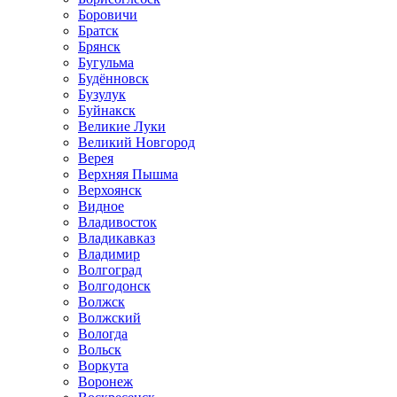
Боровичи
Братск
Брянск
Бугульма
Будённовск
Бузулук
Буйнакск
Великие Луки
Великий Новгород
Верея
Верхняя Пышма
Верхоянск
Видное
Владивосток
Владикавказ
Владимир
Волгоград
Волгодонск
Волжск
Волжский
Вологда
Вольск
Воркута
Воронеж