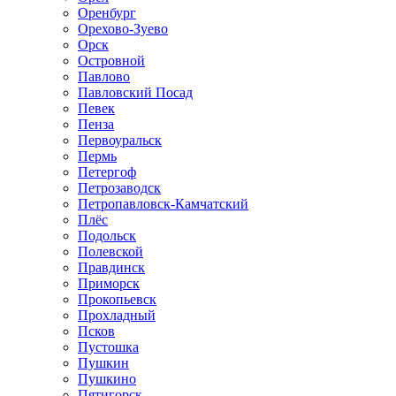
Оренбург
Орехово-Зуево
Орск
Островной
Павлово
Павловский Посад
Певек
Пенза
Первоуральск
Пермь
Петергоф
Петрозаводск
Петропавловск-Камчатский
Плёс
Подольск
Полевской
Правдинск
Приморск
Прокопьевск
Прохладный
Псков
Пустошка
Пушкин
Пушкино
Пятигорск