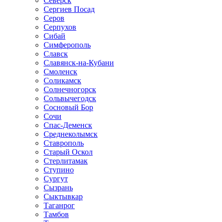
Северск
Сергиев Посад
Серов
Серпухов
Сибай
Симферополь
Славск
Славянск-на-Кубани
Смоленск
Соликамск
Солнечногорск
Сольвычегодск
Сосновый Бор
Сочи
Спас-Деменск
Среднеколымск
Ставрополь
Старый Оскол
Стерлитамак
Ступино
Сургут
Сызрань
Сыктывкар
Таганрог
Тамбов