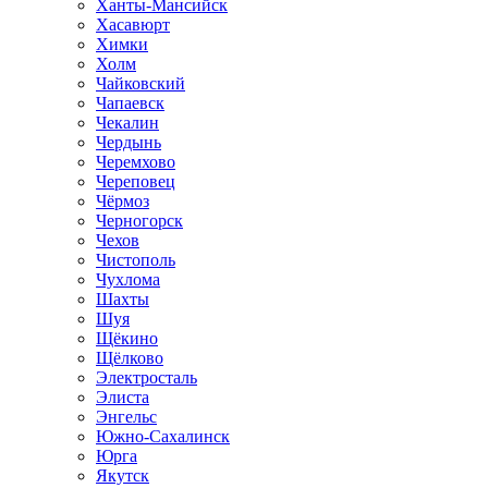
Ханты-Мансийск
Хасавюрт
Химки
Холм
Чайковский
Чапаевск
Чекалин
Чердынь
Черемхово
Череповец
Чёрмоз
Черногорск
Чехов
Чистополь
Чухлома
Шахты
Шуя
Щёкино
Щёлково
Электросталь
Элиста
Энгельс
Южно-Сахалинск
Юрга
Якутск