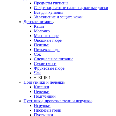
Предметы гигиены
Салфетки, ватные палочки, ватные диски
Все для купания
Увлажнение и защита кожи
Детское питание
Каши
Молочко
Мясные пюре
Овощные пюре
Печенье
Питьевая вода
Сок
Специальное питание
Сухие смеси
Фруктовые пюре
Чаи
+ ЕЩЕ 1
Подгузники и пеленки
Клеенки
Пеленки
Подгузники
Пустышки, прорезыватели и игрушки
Игрушки
Прорезыватели
Пустышки