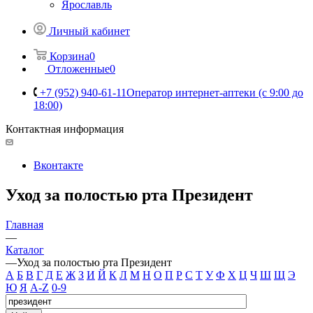
Ярославль
Личный кабинет
Корзина
0
Отложенные
0
+7 (952) 940-61-11
Оператор интернет-аптеки (с 9:00 до
18:00)
Контактная информация
Вконтакте
Уход за полостью рта Президент
Главная
—
Каталог
—
Уход за полостью рта Президент
А
Б
В
Г
Д
Е
Ж
З
И
Й
К
Л
М
Н
О
П
Р
С
Т
У
Ф
Х
Ц
Ч
Ш
Щ
Э
Ю
Я
A-Z
0-9