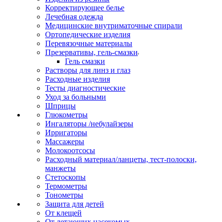
Корректирующее белье
Лечебная одежда
Медицинские внутриматочные спирали
Ортопедические изделия
Перевязочные материалы
Презервативы, гель-смазки
Гель смазки
Растворы для линз и глаз
Расходные изделия
Тесты диагностические
Уход за больными
Шприцы
Глюкометры
Ингаляторы /небулайзеры
Ирригаторы
Массажеры
Молокоотсосы
Расходный материал/ланцеты, тест-полоски,
манжеты
Стетоскопы
Термометры
Тонометры
Защита для детей
От клещей
От летающих насекомых