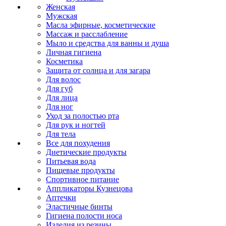
Женская
Мужская
Масла эфирные, косметические
Массаж и расслабление
Мыло и средства для ванны и душа
Личная гигиена
Косметика
Защита от солнца и для загара
Для волос
Для губ
Для лица
Для ног
Уход за полостью рта
Для рук и ногтей
Для тела
Все для похудения
Диетические продукты
Питьевая вода
Пищевые продукты
Спортивное питание
Аппликаторы Кузнецова
Аптечки
Эластичные бинты
Гигиена полости носа
Изделия из резины