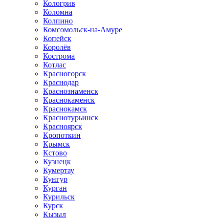
Кологрив
Коломна
Колпино
Комсомольск-на-Амуре
Копейск
Королёв
Кострома
Котлас
Красногорск
Краснодар
Краснознаменск
Краснокаменск
Краснокамск
Краснотурьинск
Красноярск
Кропоткин
Крымск
Кстово
Кузнецк
Кумертау
Кунгур
Курган
Курильск
Курск
Кызыл