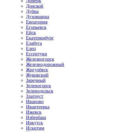
Донецк
Донской
Дубна
Духовщина
Евпатория
Егорьевск
Ейск
Екатеринбург
Елабуга
Елец
Ессентуки
Железногорск
Железнодорожный
Жигулёвск
Жуковский
Заречный
Зеленогорск
Зеленодольск
Златоуст
Иваново
Ивантеевка
Ижевск
Избербаш
Иркутск
Искитим