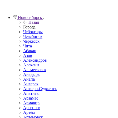
Новосибирск
Назад
Города
Чебоксары
Челябинск
Черкесск
Чита
Абакан
Азов
Александров
Алексин
Альметьевск
Анадырь
Анапа
Ангарск
Анжеро-Судженск
Апатиты
Арзамас
Армавир
Арсеньев
Артём
Артёмовск