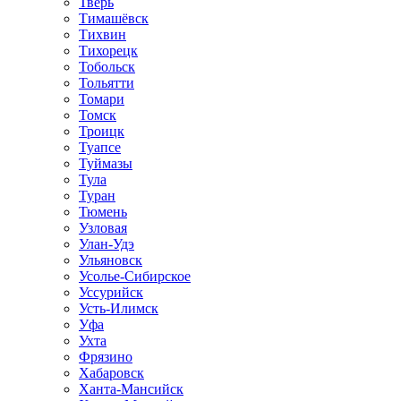
Тверь
Тимашёвск
Тихвин
Тихорецк
Тобольск
Тольятти
Томари
Томск
Троицк
Туапсе
Туймазы
Тула
Туран
Тюмень
Узловая
Улан-Удэ
Ульяновск
Усолье-Сибирское
Уссурийск
Усть-Илимск
Уфа
Ухта
Фрязино
Хабаровск
Ханта-Мансийск