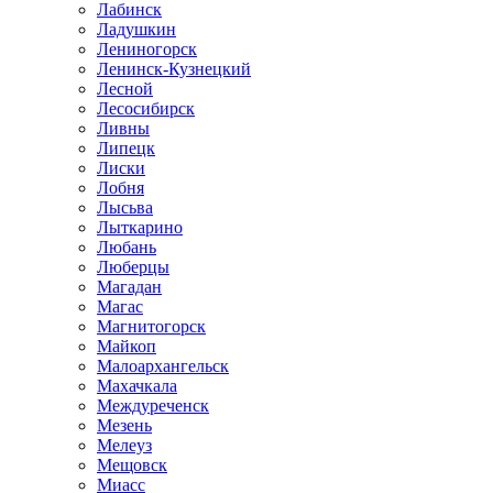
Лабинск
Ладушкин
Лениногорск
Ленинск-Кузнецкий
Лесной
Лесосибирск
Ливны
Липецк
Лиски
Лобня
Лысьва
Лыткарино
Любань
Люберцы
Магадан
Магас
Магнитогорск
Майкоп
Малоархангельск
Махачкала
Междуреченск
Мезень
Мелеуз
Мещовск
Миасс