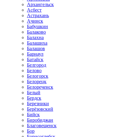
Архангельск
Асбест
Астрахань
Ачинск
Бабушкин
Балаково
Балахна
Балашиха
Балашов
Барнаул
Батайск
Белгород
Белово
Белогорск
Белорецк
Белореченск
Белый
Бердск
Березники
Берёзовский
Бийск
Биробиджан
Благовещенск
Бор
Борисоглебск