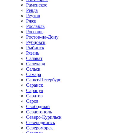
Раменское
Ревда
Реутов
Ржев
Рославль
Россошь
Ростов-на-Дону
Рубцовск
Рыбинск
Рязань
Салават
Салехард
Сальск
Самара
Санкт-Петербург
Саранск
Сарапул
Саратов
Саров
Свободный
Севастополь
Северо-Курильск
Северодвинск
Североморск