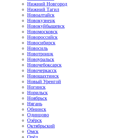
Нижний Новгород
Нижний Тагил
Новоалтайск
Новокузнецк
Новокуйбышевск
Новомосковск
Новороссийск
Новосибирск
Новосиль
Новотроицк
Новоуральск
Новочебоксарск
Новочеркасск
Новошахтинск
Новый Уренгой
Ногинск
Норильск
Ноябрьск
Нягань
Обнинск
Одинцово
Озёрск
Октябрьский
Омск
Орёл