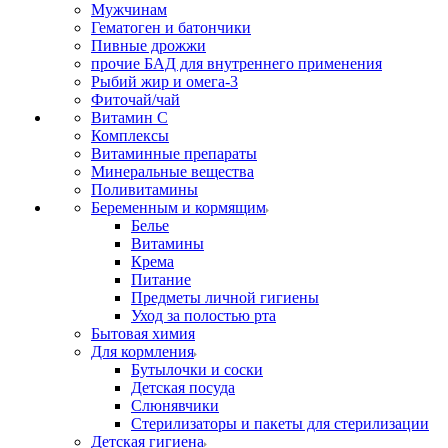
Мужчинам
Гематоген и батончики
Пивные дрожжи
прочие БАД для внутреннего применения
Рыбий жир и омега-3
Фиточай/чай
Витамин С
Комплексы
Витаминные препараты
Минеральные вещества
Поливитамины
Беременным и кормящим
Белье
Витамины
Крема
Питание
Предметы личной гигиены
Уход за полостью рта
Бытовая химия
Для кормления
Бутылочки и соски
Детская посуда
Слюнявчики
Стерилизаторы и пакеты для стерилизации
Детская гигиена