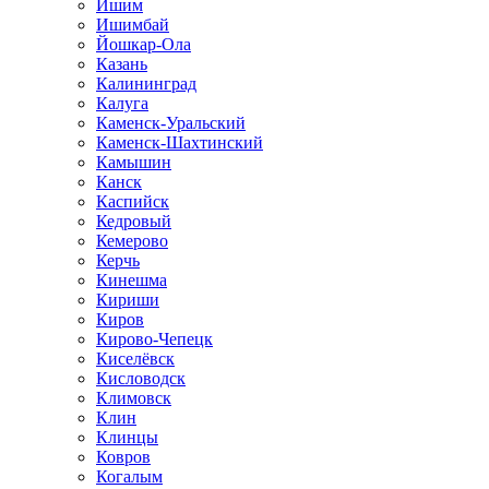
Ишим
Ишимбай
Йошкар-Ола
Казань
Калининград
Калуга
Каменск-Уральский
Каменск-Шахтинский
Камышин
Канск
Каспийск
Кедровый
Кемерово
Керчь
Кинешма
Кириши
Киров
Кирово-Чепецк
Киселёвск
Кисловодск
Климовск
Клин
Клинцы
Ковров
Когалым