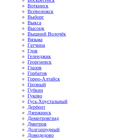
Воскресенск
Воткинск
Всеволожск
Выборг
Выкса
Высоцк
Вышний Волочёк
Вязьма
Гатчина
Гдов
Геленджик
Георгиевск
Глазов
Горбатов
Горно-Алтайск
Грозный
Губкин
Гуково
Гусь-Хрустальный
Дербент
Дзержинск
Димитровград
Дмитров
Долгопрудный
Домодедово