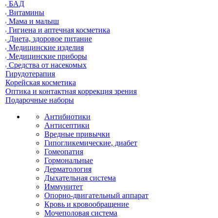
БАД
Витамины
Мама и малыш
Гигиена и аптечная косметика
Диета, здоровое питание
Медицинские изделия
Медицинские приборы
Средства от насекомых
Гирудотерапия
Корейская косметика
Оптика и контактная коррекция зрения
Подарочные наборы
Антибиотики
Антисептики
Вредные привычки
Гипогликемические, диабет
Гомеопатия
Гормональные
Дерматология
Дыхательная система
Иммунитет
Опорно-двигательный аппарат
Кровь и кровообращение
Мочеполовая система