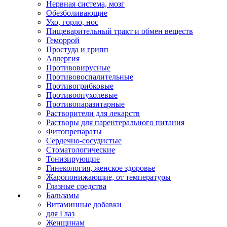
Нервная система, мозг
Обезболивающие
Ухо, горло, нос
Пищеварительный тракт и обмен веществ
Геморрой
Простуда и грипп
Аллергия
Противовирусные
Противовоспалительные
Противогрибковые
Противоопухолевые
Противопаразитарные
Растворители для лекарств
Растворы для парентерального питания
Фитопрепараты
Сердечно-сосудистые
Стоматологические
Тонизирующие
Гинекология, женское здоровье
Жаропонижающие, от температуры
Глазные средства
Бальзамы
Витаминные добавки
для Глаз
Женщинам