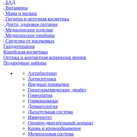
БАД
Витамины
Мама и малыш
Гигиена и аптечная косметика
Диета, здоровое питание
Медицинские изделия
Медицинские приборы
Средства от насекомых
Гирудотерапия
Корейская косметика
Оптика и контактная коррекция зрения
Подарочные наборы
Антибиотики
Антисептики
Вредные привычки
Гипогликемические, диабет
Гомеопатия
Гормональные
Дерматология
Дыхательная система
Иммунитет
Опорно-двигательный аппарат
Кровь и кровообращение
Мочеполовая система