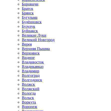
Боровичи
Братск
Брянск
Бугульма
Будённовск
Бузулук
Буйнакск
Великие Луки
Великий Новгород
Верея
Верхняя Пышма
Верхоянск
Видное
Владивосток
Владикавказ
Владимир
Волгоград
Волгодонск
Волжск
Волжский
Вологда
Вольск
Воркута
Воронеж