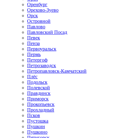
Оренбург
Орехово-Зуево
Орск
Островной
Павлово
Павловский Посад
Певек
Пенза
Первоуральск
Пермь
Петергоф
Петрозаводск
Петропавловск-Камчатский
Плёс
Подольск
Полевской
Правдинск
Приморск
Прокопьевск
Прохладный
Псков
Пустошка
Пушкин
Пушкино
Пятигорск