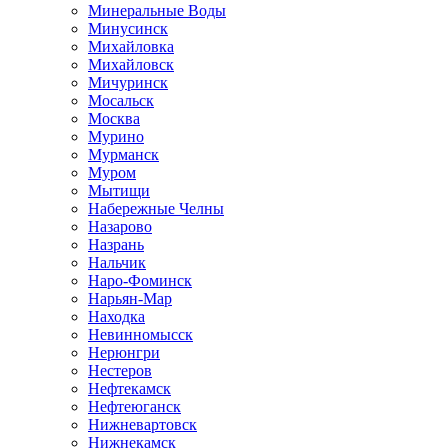
Минеральные Воды
Минусинск
Михайловка
Михайловск
Мичуринск
Мосальск
Москва
Мурино
Мурманск
Муром
Мытищи
Набережные Челны
Назарово
Назрань
Нальчик
Наро-Фоминск
Нарьян-Мар
Находка
Невинномысск
Нерюнгри
Нестеров
Нефтекамск
Нефтеюганск
Нижневартовск
Нижнекамск