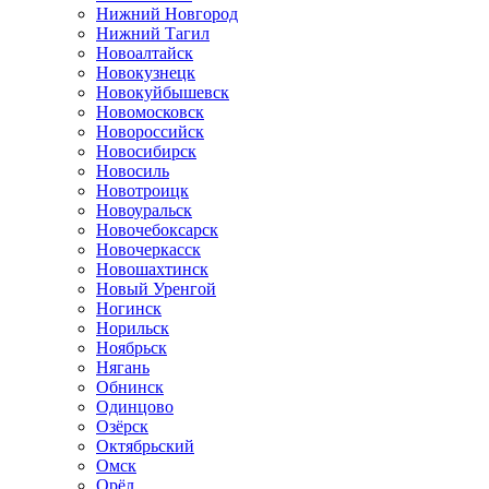
Нижний Новгород
Нижний Тагил
Новоалтайск
Новокузнецк
Новокуйбышевск
Новомосковск
Новороссийск
Новосибирск
Новосиль
Новотроицк
Новоуральск
Новочебоксарск
Новочеркасск
Новошахтинск
Новый Уренгой
Ногинск
Норильск
Ноябрьск
Нягань
Обнинск
Одинцово
Озёрск
Октябрьский
Омск
Орёл