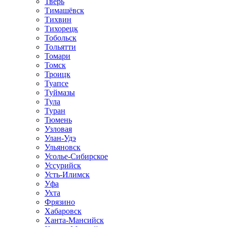
Тверь
Тимашёвск
Тихвин
Тихорецк
Тобольск
Тольятти
Томари
Томск
Троицк
Туапсе
Туймазы
Тула
Туран
Тюмень
Узловая
Улан-Удэ
Ульяновск
Усолье-Сибирское
Уссурийск
Усть-Илимск
Уфа
Ухта
Фрязино
Хабаровск
Ханта-Мансийск