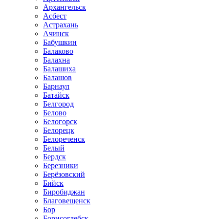
Архангельск
Асбест
Астрахань
Ачинск
Бабушкин
Балаково
Балахна
Балашиха
Балашов
Барнаул
Батайск
Белгород
Белово
Белогорск
Белорецк
Белореченск
Белый
Бердск
Березники
Берёзовский
Бийск
Биробиджан
Благовещенск
Бор
Борисоглебск