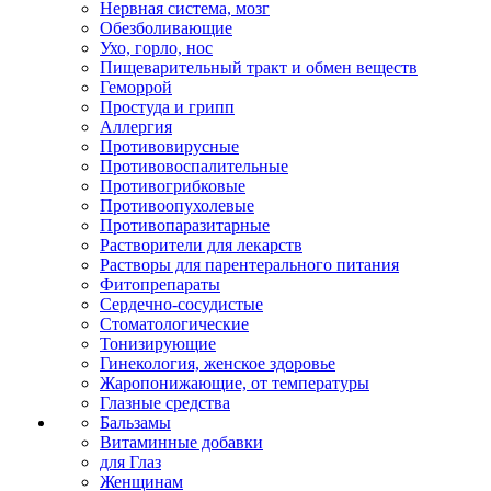
Нервная система, мозг
Обезболивающие
Ухо, горло, нос
Пищеварительный тракт и обмен веществ
Геморрой
Простуда и грипп
Аллергия
Противовирусные
Противовоспалительные
Противогрибковые
Противоопухолевые
Противопаразитарные
Растворители для лекарств
Растворы для парентерального питания
Фитопрепараты
Сердечно-сосудистые
Стоматологические
Тонизирующие
Гинекология, женское здоровье
Жаропонижающие, от температуры
Глазные средства
Бальзамы
Витаминные добавки
для Глаз
Женщинам