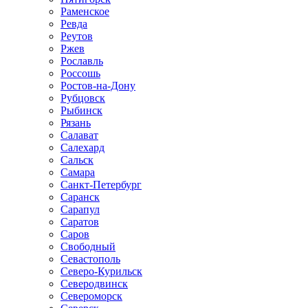
Раменское
Ревда
Реутов
Ржев
Рославль
Россошь
Ростов-на-Дону
Рубцовск
Рыбинск
Рязань
Салават
Салехард
Сальск
Самара
Санкт-Петербург
Саранск
Сарапул
Саратов
Саров
Свободный
Севастополь
Северо-Курильск
Северодвинск
Североморск