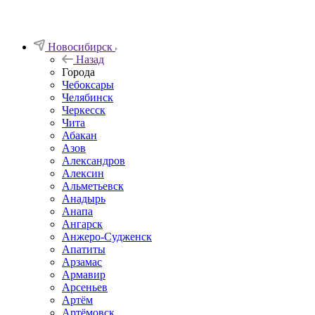
Новосибирск
Назад
Города
Чебоксары
Челябинск
Черкесск
Чита
Абакан
Азов
Александров
Алексин
Альметьевск
Анадырь
Анапа
Ангарск
Анжеро-Судженск
Апатиты
Арзамас
Армавир
Арсеньев
Артём
Артёмовск