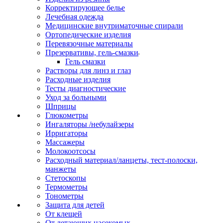
Корректирующее белье
Лечебная одежда
Медицинские внутриматочные спирали
Ортопедические изделия
Перевязочные материалы
Презервативы, гель-смазки
Гель смазки
Растворы для линз и глаз
Расходные изделия
Тесты диагностические
Уход за больными
Шприцы
Глюкометры
Ингаляторы /небулайзеры
Ирригаторы
Массажеры
Молокоотсосы
Расходный материал/ланцеты, тест-полоски,
манжеты
Стетоскопы
Термометры
Тонометры
Защита для детей
От клещей
От летающих насекомых