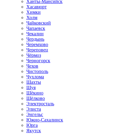
Ханты-Мансийск
Хасавюрт
Химки
Холм
Чайковский
Чапаевск
Чекалин
Чердынь
Черемхово
Череповец
Чёрмоз
Черногорск
Чехов
Чистополь
Чухлома
Шахты
Шуя
Щёкино
Щёлково
Электросталь
Элиста
Энгельс
Южно-Сахалинск
Юрга
Якутск