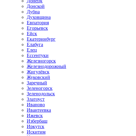
Донецк
Донской
Дубна
Духовщина
Евпатория
Егорьевск
Ейск
Екатеринбург
Елабуга
Елец
Ессентуки
Железногорск
Железнодорожный
Жигулёвск
Жуковский
Заречный
Зеленогорск
Зеленодольск
Златоуст
Иваново
Ивантеевка
Ижевск
Избербаш
Иркутск
Искитим