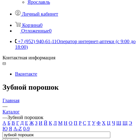
Ярославль
Личный кабинет
Корзина
0
Отложенные
0
+7 (952) 940-61-11
Оператор интернет-аптеки (с 9:00 до
18:00)
Контактная информация
Вконтакте
Зубной порошок
Главная
—
Каталог
—
Зубной порошок
А
Б
В
Г
Д
Е
Ж
З
И
Й
К
Л
М
Н
О
П
Р
С
Т
У
Ф
Х
Ц
Ч
Ш
Щ
Э
Ю
Я
A-Z
0-9