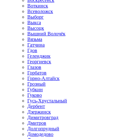
Воскресенск
Воткинск
Всеволожск
Выборг
Выкса
Высоцк
Вышний Волочёк
Вязьма
Гатчина
Гдов
Геленджик
Георгиевск
Глазов
Горбатов
Горно-Алтайск
Грозный
Губкин
Гуково
Гусь-Хрустальный
Дербент
Дзержинск
Димитровград
Дмитров
Долгопрудный
Домодедово