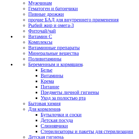
Мужчинам
Гематоген и батончики
Пивные дрожжи
прочие БАД для внутреннего применения
Рыбий жир и омега-3
Фиточай/чай
Витамин С
Комплексы
Витаминные препараты
Минеральные вещества
Поливитамины
Беременным и кормящим
Белье
Витамины
Крема
Питание
Предметы личной гигиены
Уход за полостью рта
Бытовая химия
Для кормления
Бутылочки и соски
Детская посуда
Слюнявчики
Стерилизаторы и пакеты для стерилизации
Детская гигиена