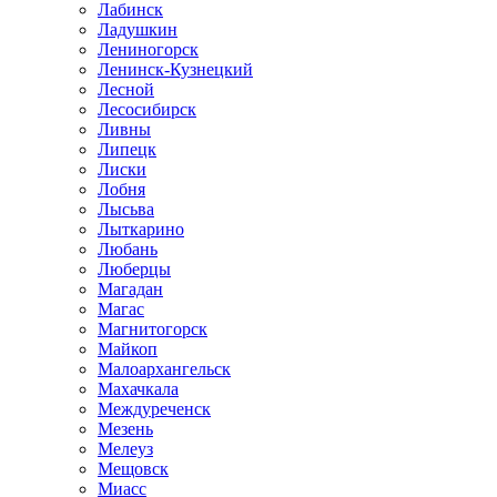
Лабинск
Ладушкин
Лениногорск
Ленинск-Кузнецкий
Лесной
Лесосибирск
Ливны
Липецк
Лиски
Лобня
Лысьва
Лыткарино
Любань
Люберцы
Магадан
Магас
Магнитогорск
Майкоп
Малоархангельск
Махачкала
Междуреченск
Мезень
Мелеуз
Мещовск
Миасс