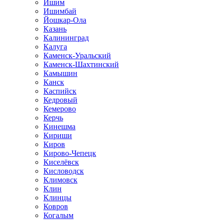
Ишим
Ишимбай
Йошкар-Ола
Казань
Калининград
Калуга
Каменск-Уральский
Каменск-Шахтинский
Камышин
Канск
Каспийск
Кедровый
Кемерово
Керчь
Кинешма
Кириши
Киров
Кирово-Чепецк
Киселёвск
Кисловодск
Климовск
Клин
Клинцы
Ковров
Когалым