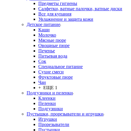
Предметы гигиены
Салфетки, ватные палочки, ватные диски
Все для купания
Увлажнение и защита кожи
Детское питание
Каши
Молочко
Мясные пюре
Овощные пюре
Печенье
Питьевая вода
Сок
Специальное питание
Сухие смеси
Фруктовые пюре
Чаи
+ ЕЩЕ 1
Подгузники и пеленки
Клеенки
Пеленки
Подгузники
Пустышки, прорезыватели и игрушки
Игрушки
Прорезыватели
Пустышки