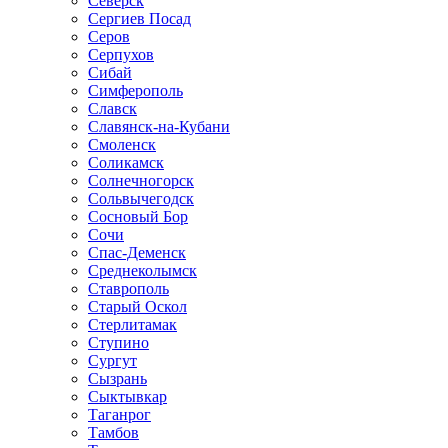
Северск
Сергиев Посад
Серов
Серпухов
Сибай
Симферополь
Славск
Славянск-на-Кубани
Смоленск
Соликамск
Солнечногорск
Сольвычегодск
Сосновый Бор
Сочи
Спас-Деменск
Среднеколымск
Ставрополь
Старый Оскол
Стерлитамак
Ступино
Сургут
Сызрань
Сыктывкар
Таганрог
Тамбов