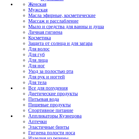
Женская
Мужская
Масла эфирные, косметические
Массаж и расслабление
Мыло и средства для ванны и душа
Личная гигиена
Косметика
Защита от солнца и для загара
Для волос
Для губ
Для лица
Для ног
Уход за полостью рта
Для рук и ногтей
Для тела
Все для похудения
Диетические продукты
Питьевая вода
Пищевые продукты
Спортивное питание
Аппликаторы Кузнецова
Аптечки
Эластичные бинты
Гигиена полости носа
Изделия из резины