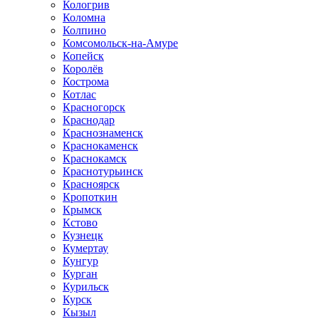
Кологрив
Коломна
Колпино
Комсомольск-на-Амуре
Копейск
Королёв
Кострома
Котлас
Красногорск
Краснодар
Краснознаменск
Краснокаменск
Краснокамск
Краснотурьинск
Красноярск
Кропоткин
Крымск
Кстово
Кузнецк
Кумертау
Кунгур
Курган
Курильск
Курск
Кызыл