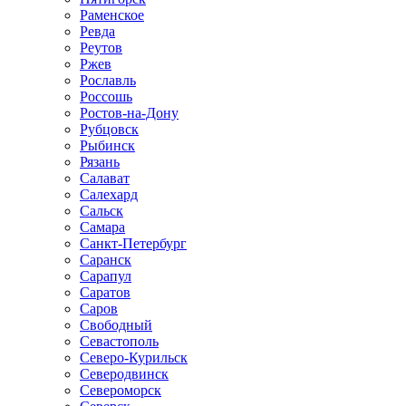
Раменское
Ревда
Реутов
Ржев
Рославль
Россошь
Ростов-на-Дону
Рубцовск
Рыбинск
Рязань
Салават
Салехард
Сальск
Самара
Санкт-Петербург
Саранск
Сарапул
Саратов
Саров
Свободный
Севастополь
Северо-Курильск
Северодвинск
Североморск