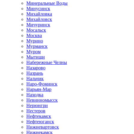
Минеральные Воды
Минусинск
Михайловка
Михайловск
Мичуринск
Мосальск
Москва
Мурино
Мурманск
Муром
Мытищи
Набережные Челны
Назарово
Назрань
Нальчик
Наро-Фоминск
Нарьян-Мар
Находка
Невинномысск
Нерюнгри
Нестеров
Нефтекамск
Нефтеюганск
Нижневартовск
Нижнекамск