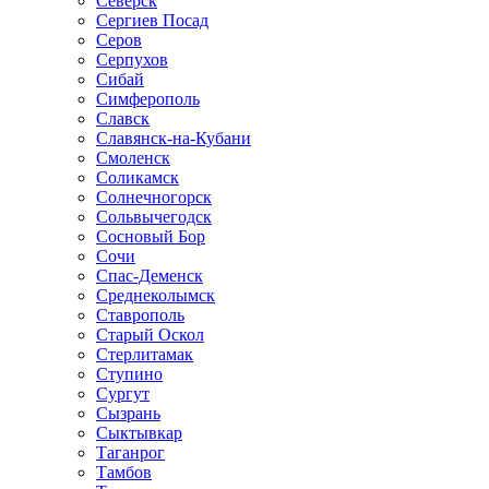
Северск
Сергиев Посад
Серов
Серпухов
Сибай
Симферополь
Славск
Славянск-на-Кубани
Смоленск
Соликамск
Солнечногорск
Сольвычегодск
Сосновый Бор
Сочи
Спас-Деменск
Среднеколымск
Ставрополь
Старый Оскол
Стерлитамак
Ступино
Сургут
Сызрань
Сыктывкар
Таганрог
Тамбов