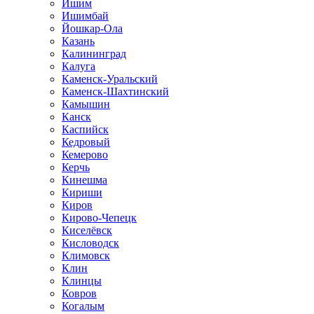
Ишим
Ишимбай
Йошкар-Ола
Казань
Калининград
Калуга
Каменск-Уральский
Каменск-Шахтинский
Камышин
Канск
Каспийск
Кедровый
Кемерово
Керчь
Кинешма
Кириши
Киров
Кирово-Чепецк
Киселёвск
Кисловодск
Климовск
Клин
Клинцы
Ковров
Когалым