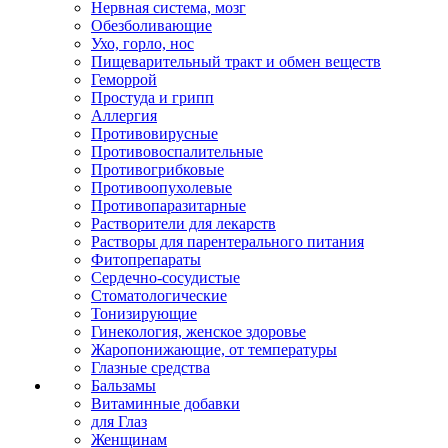
Нервная система, мозг
Обезболивающие
Ухо, горло, нос
Пищеварительный тракт и обмен веществ
Геморрой
Простуда и грипп
Аллергия
Противовирусные
Противовоспалительные
Противогрибковые
Противоопухолевые
Противопаразитарные
Растворители для лекарств
Растворы для парентерального питания
Фитопрепараты
Сердечно-сосудистые
Стоматологические
Тонизирующие
Гинекология, женское здоровье
Жаропонижающие, от температуры
Глазные средства
Бальзамы
Витаминные добавки
для Глаз
Женщинам