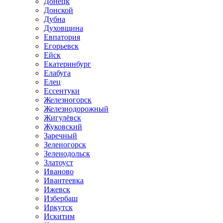
Донецк
Донской
Дубна
Духовщина
Евпатория
Егорьевск
Ейск
Екатеринбург
Елабуга
Елец
Ессентуки
Железногорск
Железнодорожный
Жигулёвск
Жуковский
Заречный
Зеленогорск
Зеленодольск
Златоуст
Иваново
Ивантеевка
Ижевск
Избербаш
Иркутск
Искитим