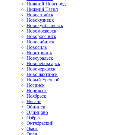
Нижний Новгород
Нижний Тагил
Новоалтайск
Новокузнецк
Новокуйбышевск
Новомосковск
Новороссийск
Новосибирск
Новосиль
Новотроицк
Новоуральск
Новочебоксарск
Новочеркасск
Новошахтинск
Новый Уренгой
Ногинск
Норильск
Ноябрьск
Нягань
Обнинск
Одинцово
Озёрск
Октябрьский
Омск
Орёл