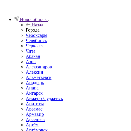
Новосибирск
Назад
Города
Чебоксары
Челябинск
Черкесск
Чита
Абакан
Азов
Александров
Алексин
Альметьевск
Анадырь
Анапа
Ангарск
Анжеро-Судженск
Апатиты
Арзамас
Армавир
Арсеньев
Артём
Артёмовск