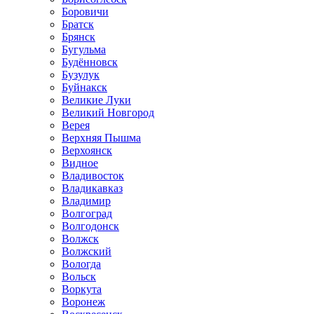
Боровичи
Братск
Брянск
Бугульма
Будённовск
Бузулук
Буйнакск
Великие Луки
Великий Новгород
Верея
Верхняя Пышма
Верхоянск
Видное
Владивосток
Владикавказ
Владимир
Волгоград
Волгодонск
Волжск
Волжский
Вологда
Вольск
Воркута
Воронеж