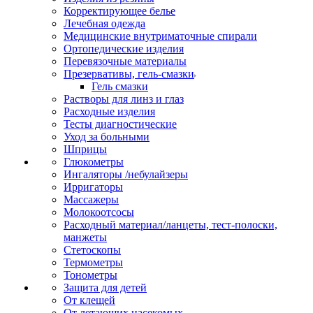
Корректирующее белье
Лечебная одежда
Медицинские внутриматочные спирали
Ортопедические изделия
Перевязочные материалы
Презервативы, гель-смазки
Гель смазки
Растворы для линз и глаз
Расходные изделия
Тесты диагностические
Уход за больными
Шприцы
Глюкометры
Ингаляторы /небулайзеры
Ирригаторы
Массажеры
Молокоотсосы
Расходный материал/ланцеты, тест-полоски,
манжеты
Стетоскопы
Термометры
Тонометры
Защита для детей
От клещей
От летающих насекомых