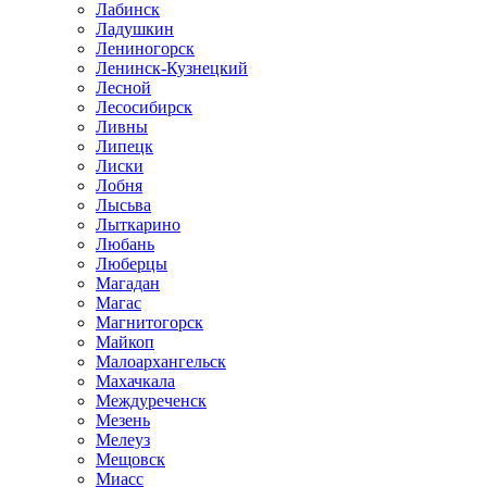
Лабинск
Ладушкин
Лениногорск
Ленинск-Кузнецкий
Лесной
Лесосибирск
Ливны
Липецк
Лиски
Лобня
Лысьва
Лыткарино
Любань
Люберцы
Магадан
Магас
Магнитогорск
Майкоп
Малоархангельск
Махачкала
Междуреченск
Мезень
Мелеуз
Мещовск
Миасс