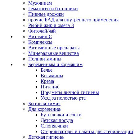
Мужчинам
Гематоген и батончики
Пивные дрожжи
прочие БАД для внутреннего применения
Рыбий жир и омега-3
Фиточай/чай
Витамин С
Комплексы
Витаминные препараты
Минеральные вещества
Поливитамины
Беременным и кормящим
Белье
Витамины
Крема
Питание
Предметы личной гигиены
Уход за полостью рта
Бытовая химия
Для кормления
Бутылочки и соски
Детская посуда
Слюнявчики
Стерилизаторы и пакеты для стерилизации
Детская гигиена