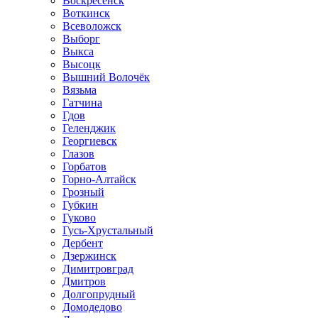
Воскресенск
Воткинск
Всеволожск
Выборг
Выкса
Высоцк
Вышний Волочёк
Вязьма
Гатчина
Гдов
Геленджик
Георгиевск
Глазов
Горбатов
Горно-Алтайск
Грозный
Губкин
Гуково
Гусь-Хрустальный
Дербент
Дзержинск
Димитровград
Дмитров
Долгопрудный
Домодедово