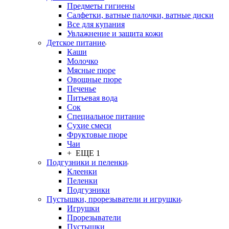
Предметы гигиены
Салфетки, ватные палочки, ватные диски
Все для купания
Увлажнение и защита кожи
Детское питание
Каши
Молочко
Мясные пюре
Овощные пюре
Печенье
Питьевая вода
Сок
Специальное питание
Сухие смеси
Фруктовые пюре
Чаи
+ ЕЩЕ 1
Подгузники и пеленки
Клеенки
Пеленки
Подгузники
Пустышки, прорезыватели и игрушки
Игрушки
Прорезыватели
Пустышки