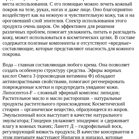
места использования. С его помощью можно лечить кожный
покров на теле, руках, ногах и даже лице. Оно благоприятно
воздействует как на нежную и чувствительную кожу, так и на
ороговевший слой эпителия. Спектр использования этого
продукта очень широк. Он эффективен для решения
различных проблем, помогает увлажнить, питать и разгладить
кожу, может использоваться в косметических целях. В составе
содержатся полезные компоненты и отсутствуют «вредные»
составляющие, которые представляют опасность для кожного
покрова.
Вода – главная составляющая любого крема. Она позволяет
создать особенную структуру средства. Эфиры жирных
кислот Омега 3 (производная витамина Ф) обладают
антивозрастными свойствами, помогают регенерировать
поврежденные клетки и предупредить увядание кожи.
Липосентол-F – сложный эфирный комплекс липидов;
Растительное масло и масло расторопши – натуральные
продукты растительного происхождения; Косметический
стеарин – органическое вещество, образующееся из жиров.
Эмульсионный воск выступает в качестве натурального
эмульгатора; Глицерин увлажняет эпидермис и сдерживает
влагу в кожных тканях; Ланетт Д – гидрофильный воск,
регулирующий вязкость продукта; В качестве консервантов в
этом препарате выступают Нипагин и нипазол, которые