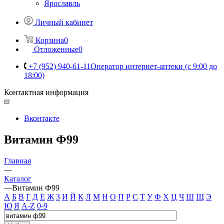
Ярославль
Личный кабинет
Корзина
0
Отложенные
0
+7 (952) 940-61-11
Оператор интернет-аптеки (с 9:00 до
18:00)
Контактная информация
Вконтакте
Витамин Ф99
Главная
—
Каталог
—
Витамин Ф99
А
Б
В
Г
Д
Е
Ж
З
И
Й
К
Л
М
Н
О
П
Р
С
Т
У
Ф
Х
Ц
Ч
Ш
Щ
Э
Ю
Я
A-Z
0-9