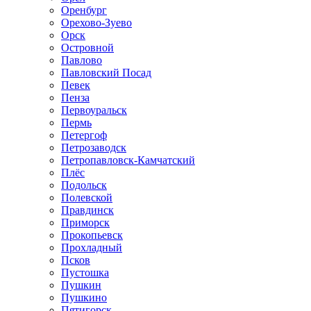
Оренбург
Орехово-Зуево
Орск
Островной
Павлово
Павловский Посад
Певек
Пенза
Первоуральск
Пермь
Петергоф
Петрозаводск
Петропавловск-Камчатский
Плёс
Подольск
Полевской
Правдинск
Приморск
Прокопьевск
Прохладный
Псков
Пустошка
Пушкин
Пушкино
Пятигорск