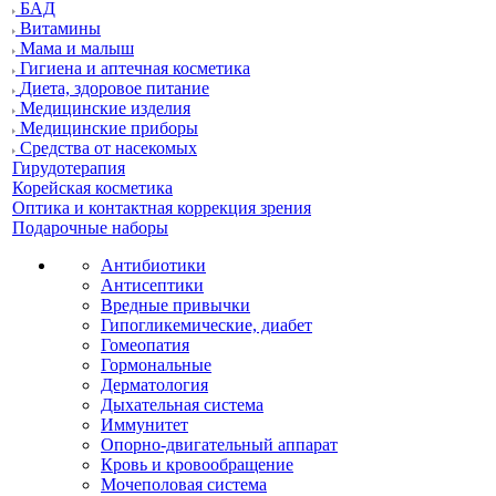
БАД
Витамины
Мама и малыш
Гигиена и аптечная косметика
Диета, здоровое питание
Медицинские изделия
Медицинские приборы
Средства от насекомых
Гирудотерапия
Корейская косметика
Оптика и контактная коррекция зрения
Подарочные наборы
Антибиотики
Антисептики
Вредные привычки
Гипогликемические, диабет
Гомеопатия
Гормональные
Дерматология
Дыхательная система
Иммунитет
Опорно-двигательный аппарат
Кровь и кровообращение
Мочеполовая система