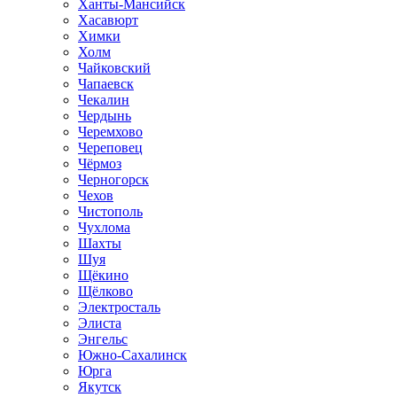
Ханты-Мансийск
Хасавюрт
Химки
Холм
Чайковский
Чапаевск
Чекалин
Чердынь
Черемхово
Череповец
Чёрмоз
Черногорск
Чехов
Чистополь
Чухлома
Шахты
Шуя
Щёкино
Щёлково
Электросталь
Элиста
Энгельс
Южно-Сахалинск
Юрга
Якутск