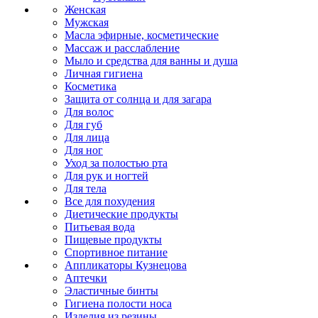
Женская
Мужская
Масла эфирные, косметические
Массаж и расслабление
Мыло и средства для ванны и душа
Личная гигиена
Косметика
Защита от солнца и для загара
Для волос
Для губ
Для лица
Для ног
Уход за полостью рта
Для рук и ногтей
Для тела
Все для похудения
Диетические продукты
Питьевая вода
Пищевые продукты
Спортивное питание
Аппликаторы Кузнецова
Аптечки
Эластичные бинты
Гигиена полости носа
Изделия из резины