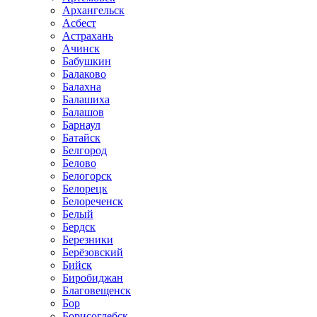
Архангельск
Асбест
Астрахань
Ачинск
Бабушкин
Балаково
Балахна
Балашиха
Балашов
Барнаул
Батайск
Белгород
Белово
Белогорск
Белорецк
Белореченск
Белый
Бердск
Березники
Берёзовский
Бийск
Биробиджан
Благовещенск
Бор
Борисоглебск