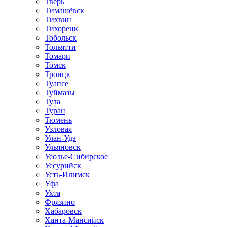
Тверь
Тимашёвск
Тихвин
Тихорецк
Тобольск
Тольятти
Томари
Томск
Троицк
Туапсе
Туймазы
Тула
Туран
Тюмень
Узловая
Улан-Удэ
Ульяновск
Усолье-Сибирское
Уссурийск
Усть-Илимск
Уфа
Ухта
Фрязино
Хабаровск
Ханта-Мансийск