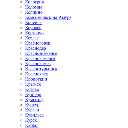
Кологрив
Коломна
Колпино
Комсомольск-на-Амуре
Копейск
Королёв
Кострома
Котлас
Красногорск
Краснодар
Краснознаменск
Краснокаменск
Краснокамск
Краснотурьинск
Красноярск
Кропоткин
Крымск
Кстово
Кузнецк
Кумертау
Кунгур
Курган
Курильск
Курск
Кызыл