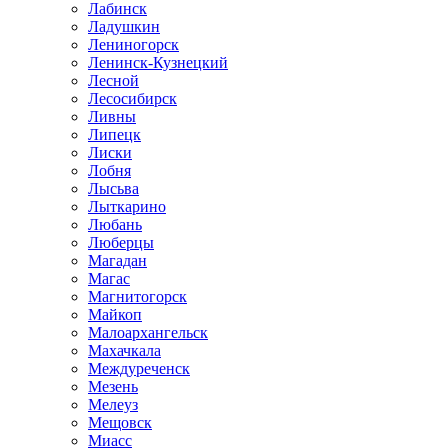
Лабинск
Ладушкин
Лениногорск
Ленинск-Кузнецкий
Лесной
Лесосибирск
Ливны
Липецк
Лиски
Лобня
Лысьва
Лыткарино
Любань
Люберцы
Магадан
Магас
Магнитогорск
Майкоп
Малоархангельск
Махачкала
Междуреченск
Мезень
Мелеуз
Мещовск
Миасс