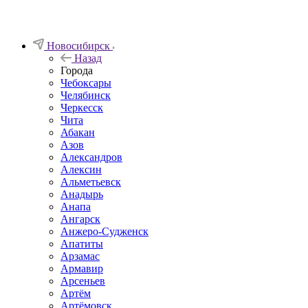
Новосибирск
Назад
Города
Чебоксары
Челябинск
Черкесск
Чита
Абакан
Азов
Александров
Алексин
Альметьевск
Анадырь
Анапа
Ангарск
Анжеро-Судженск
Апатиты
Арзамас
Армавир
Арсеньев
Артём
Артёмовск