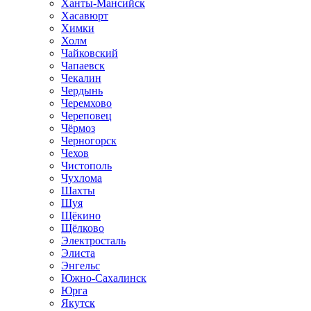
Ханты-Мансийск
Хасавюрт
Химки
Холм
Чайковский
Чапаевск
Чекалин
Чердынь
Черемхово
Череповец
Чёрмоз
Черногорск
Чехов
Чистополь
Чухлома
Шахты
Шуя
Щёкино
Щёлково
Электросталь
Элиста
Энгельс
Южно-Сахалинск
Юрга
Якутск