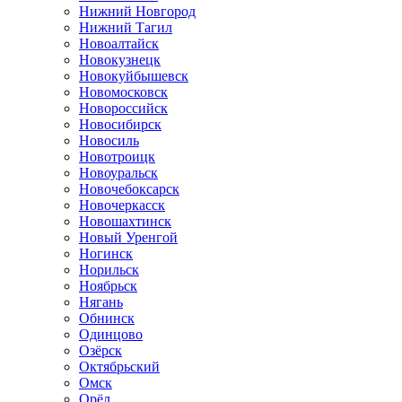
Нижний Новгород
Нижний Тагил
Новоалтайск
Новокузнецк
Новокуйбышевск
Новомосковск
Новороссийск
Новосибирск
Новосиль
Новотроицк
Новоуральск
Новочебоксарск
Новочеркасск
Новошахтинск
Новый Уренгой
Ногинск
Норильск
Ноябрьск
Нягань
Обнинск
Одинцово
Озёрск
Октябрьский
Омск
Орёл