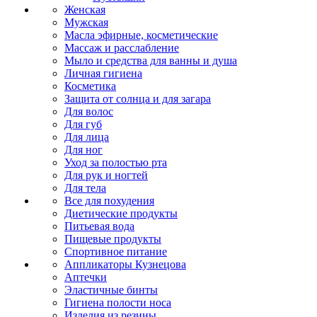
Женская
Мужская
Масла эфирные, косметические
Массаж и расслабление
Мыло и средства для ванны и душа
Личная гигиена
Косметика
Защита от солнца и для загара
Для волос
Для губ
Для лица
Для ног
Уход за полостью рта
Для рук и ногтей
Для тела
Все для похудения
Диетические продукты
Питьевая вода
Пищевые продукты
Спортивное питание
Аппликаторы Кузнецова
Аптечки
Эластичные бинты
Гигиена полости носа
Изделия из резины