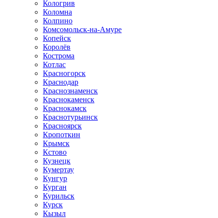
Кологрив
Коломна
Колпино
Комсомольск-на-Амуре
Копейск
Королёв
Кострома
Котлас
Красногорск
Краснодар
Краснознаменск
Краснокаменск
Краснокамск
Краснотурьинск
Красноярск
Кропоткин
Крымск
Кстово
Кузнецк
Кумертау
Кунгур
Курган
Курильск
Курск
Кызыл