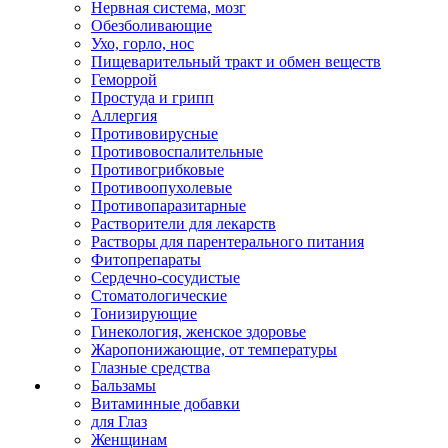
Нервная система, мозг
Обезболивающие
Ухо, горло, нос
Пищеварительный тракт и обмен веществ
Геморрой
Простуда и грипп
Аллергия
Противовирусные
Противовоспалительные
Противогрибковые
Противоопухолевые
Противопаразитарные
Растворители для лекарств
Растворы для парентерального питания
Фитопрепараты
Сердечно-сосудистые
Стоматологические
Тонизирующие
Гинекология, женское здоровье
Жаропонижающие, от температуры
Глазные средства
Бальзамы
Витаминные добавки
для Глаз
Женщинам