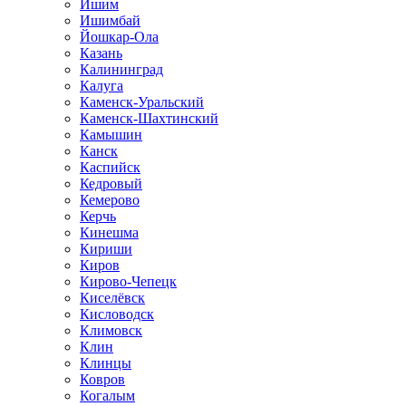
Ишим
Ишимбай
Йошкар-Ола
Казань
Калининград
Калуга
Каменск-Уральский
Каменск-Шахтинский
Камышин
Канск
Каспийск
Кедровый
Кемерово
Керчь
Кинешма
Кириши
Киров
Кирово-Чепецк
Киселёвск
Кисловодск
Климовск
Клин
Клинцы
Ковров
Когалым