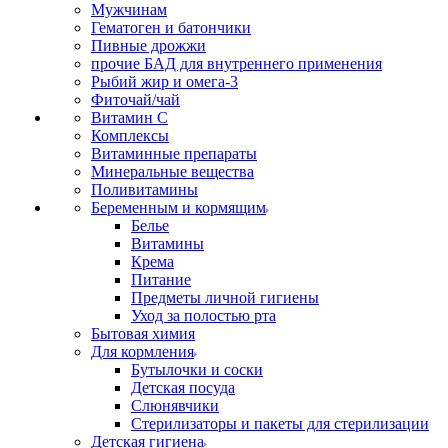
Мужчинам
Гематоген и батончики
Пивные дрожжи
прочие БАД для внутреннего применения
Рыбий жир и омега-3
Фиточай/чай
Витамин С
Комплексы
Витаминные препараты
Минеральные вещества
Поливитамины
Беременным и кормящим
Белье
Витамины
Крема
Питание
Предметы личной гигиены
Уход за полостью рта
Бытовая химия
Для кормления
Бутылочки и соски
Детская посуда
Слюнявчики
Стерилизаторы и пакеты для стерилизации
Детская гигиена