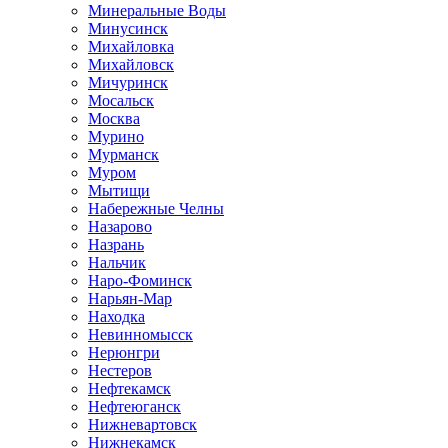
Минеральные Воды
Минусинск
Михайловка
Михайловск
Мичуринск
Мосальск
Москва
Мурино
Мурманск
Муром
Мытищи
Набережные Челны
Назарово
Назрань
Нальчик
Наро-Фоминск
Нарьян-Мар
Находка
Невинномысск
Нерюнгри
Нестеров
Нефтекамск
Нефтеюганск
Нижневартовск
Нижнекамск