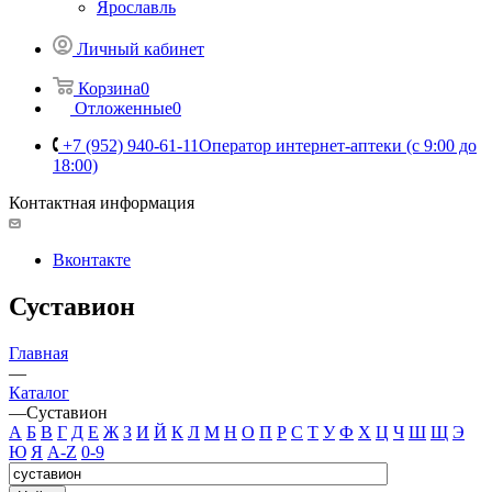
Ярославль
Личный кабинет
Корзина
0
Отложенные
0
+7 (952) 940-61-11
Оператор интернет-аптеки (с 9:00 до
18:00)
Контактная информация
Вконтакте
Суставион
Главная
—
Каталог
—
Суставион
А
Б
В
Г
Д
Е
Ж
З
И
Й
К
Л
М
Н
О
П
Р
С
Т
У
Ф
Х
Ц
Ч
Ш
Щ
Э
Ю
Я
A-Z
0-9