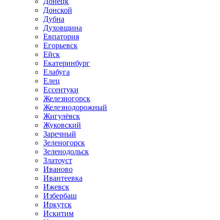
Донецк
Донской
Дубна
Духовщина
Евпатория
Егорьевск
Ейск
Екатеринбург
Елабуга
Елец
Ессентуки
Железногорск
Железнодорожный
Жигулёвск
Жуковский
Заречный
Зеленогорск
Зеленодольск
Златоуст
Иваново
Ивантеевка
Ижевск
Избербаш
Иркутск
Искитим