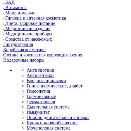
БАД
Витамины
Мама и малыш
Гигиена и аптечная косметика
Диета, здоровое питание
Медицинские изделия
Медицинские приборы
Средства от насекомых
Гирудотерапия
Корейская косметика
Оптика и контактная коррекция зрения
Подарочные наборы
Антибиотики
Антисептики
Вредные привычки
Гипогликемические, диабет
Гомеопатия
Гормональные
Дерматология
Дыхательная система
Иммунитет
Опорно-двигательный аппарат
Кровь и кровообращение
Мочеполовая система