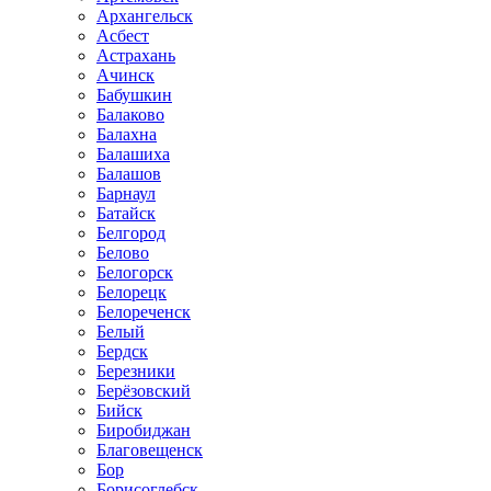
Архангельск
Асбест
Астрахань
Ачинск
Бабушкин
Балаково
Балахна
Балашиха
Балашов
Барнаул
Батайск
Белгород
Белово
Белогорск
Белорецк
Белореченск
Белый
Бердск
Березники
Берёзовский
Бийск
Биробиджан
Благовещенск
Бор
Борисоглебск