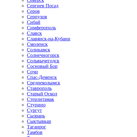
Северск
Сергиев Посад
Серов
Серпухов
Сибай
Симферополь
Славск
Славянск-на-Кубани
Смоленск
Соликамск
Солнечногорск
Сольвычегодск
Сосновый Бор
Сочи
Спас-Деменск
Среднеколымск
Ставрополь
Старый Оскол
Стерлитамак
Ступино
Сургут
Сызрань
Сыктывкар
Таганрог
Тамбов