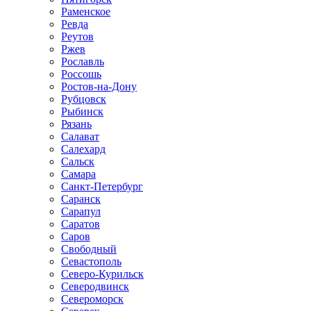
Раменское
Ревда
Реутов
Ржев
Рославль
Россошь
Ростов-на-Дону
Рубцовск
Рыбинск
Рязань
Салават
Салехард
Сальск
Самара
Санкт-Петербург
Саранск
Сарапул
Саратов
Саров
Свободный
Севастополь
Северо-Курильск
Северодвинск
Североморск