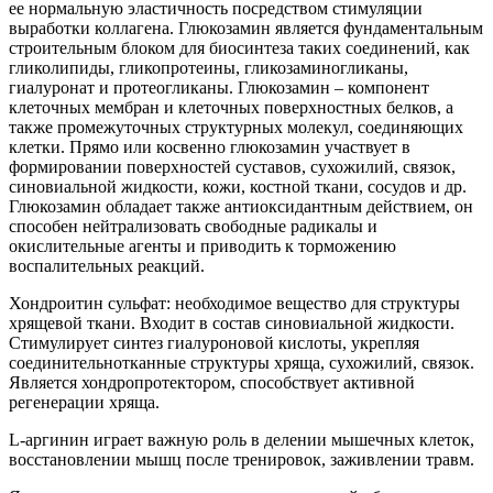
ее нормальную эластичность посредством стимуляции
выработки коллагена. Глюкозамин является фундаментальным
строительным блоком для биосинтеза таких соединений, как
гликолипиды, гликопротеины, гликозаминогликаны,
гиалуронат и протеогликаны. Глюкозамин – компонент
клеточных мембран и клеточных поверхностных белков, а
также промежуточных структурных молекул, соединяющих
клетки. Прямо или косвенно глюкозамин участвует в
формировании поверхностей суставов, сухожилий, связок,
синовиальной жидкости, кожи, костной ткани, сосудов и др.
Глюкозамин обладает также антиоксидантным действием, он
способен нейтрализовать свободные радикалы и
окислительные агенты и приводить к торможению
воспалительных реакций.
Хондроитин сульфат: необходимое вещество для структуры
хрящевой ткани. Входит в состав синовиальной жидкости.
Стимулирует синтез гиалуроновой кислоты, укрепляя
соединительнотканные структуры хряща, сухожилий, связок.
Является хондропротектором, способствует активной
регенерации хряща.
L-аргинин играет важную роль в делении мышечных клеток,
восстановлении мышц после тренировок, заживлении травм.