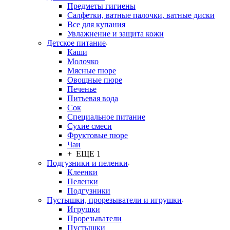
Предметы гигиены
Салфетки, ватные палочки, ватные диски
Все для купания
Увлажнение и защита кожи
Детское питание
Каши
Молочко
Мясные пюре
Овощные пюре
Печенье
Питьевая вода
Сок
Специальное питание
Сухие смеси
Фруктовые пюре
Чаи
+ ЕЩЕ 1
Подгузники и пеленки
Клеенки
Пеленки
Подгузники
Пустышки, прорезыватели и игрушки
Игрушки
Прорезыватели
Пустышки