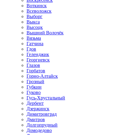
Воскресенск
Воткинск
Всеволожск
Выборг
Выкса
Высоцк
Вышний Волочёк
Вязьма
Гатчина
Гдов
Геленджик
Георгиевск
Глазов
Горбатов
Горно-Алтайск
Грозный
Губкин
Гуково
Гусь-Хрустальный
Дербент
Дзержинск
Димитровград
Дмитров
Долгопрудный
Домодедово