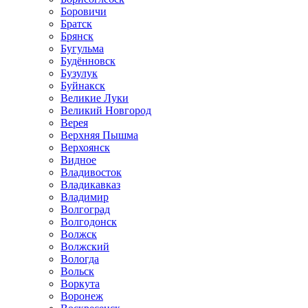
Боровичи
Братск
Брянск
Бугульма
Будённовск
Бузулук
Буйнакск
Великие Луки
Великий Новгород
Верея
Верхняя Пышма
Верхоянск
Видное
Владивосток
Владикавказ
Владимир
Волгоград
Волгодонск
Волжск
Волжский
Вологда
Вольск
Воркута
Воронеж