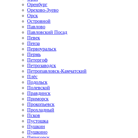
Оренбург
Орехово-Зуево
Орск
Островной
Павлово
Павловский Посад
Певек
Пенза
Первоуральск
Пермь
Петергоф
Петрозаводск
Петропавловск-Камчатский
Плёс
Подольск
Полевской
Правдинск
Приморск
Прокопьевск
Прохладный
Псков
Пустошка
Пушкин
Пушкино
Пятигорск