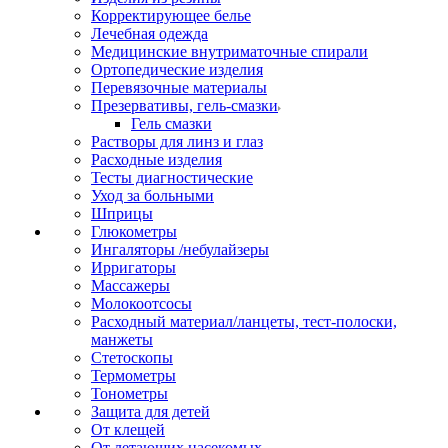
Корректирующее белье
Лечебная одежда
Медицинские внутриматочные спирали
Ортопедические изделия
Перевязочные материалы
Презервативы, гель-смазки
Гель смазки
Растворы для линз и глаз
Расходные изделия
Тесты диагностические
Уход за больными
Шприцы
Глюкометры
Ингаляторы /небулайзеры
Ирригаторы
Массажеры
Молокоотсосы
Расходный материал/ланцеты, тест-полоски,
манжеты
Стетоскопы
Термометры
Тонометры
Защита для детей
От клещей
От летающих насекомых