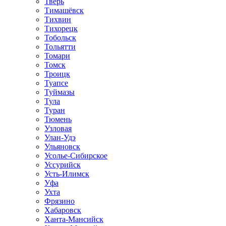
Тверь
Тимашёвск
Тихвин
Тихорецк
Тобольск
Тольятти
Томари
Томск
Троицк
Туапсе
Туймазы
Тула
Туран
Тюмень
Узловая
Улан-Удэ
Ульяновск
Усолье-Сибирское
Уссурийск
Усть-Илимск
Уфа
Ухта
Фрязино
Хабаровск
Ханта-Мансийск