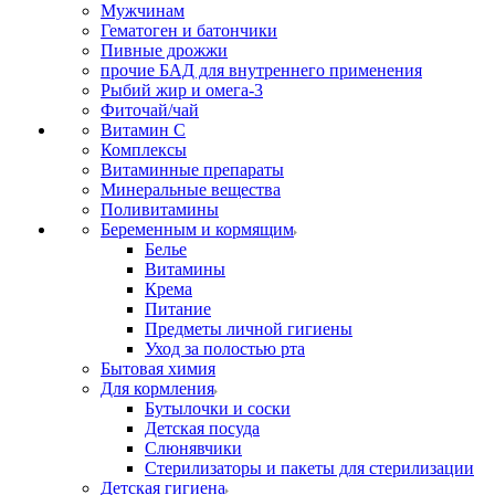
Мужчинам
Гематоген и батончики
Пивные дрожжи
прочие БАД для внутреннего применения
Рыбий жир и омега-3
Фиточай/чай
Витамин С
Комплексы
Витаминные препараты
Минеральные вещества
Поливитамины
Беременным и кормящим
Белье
Витамины
Крема
Питание
Предметы личной гигиены
Уход за полостью рта
Бытовая химия
Для кормления
Бутылочки и соски
Детская посуда
Слюнявчики
Стерилизаторы и пакеты для стерилизации
Детская гигиена