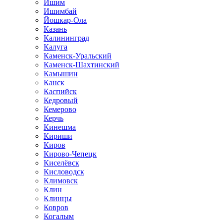
Ишим
Ишимбай
Йошкар-Ола
Казань
Калининград
Калуга
Каменск-Уральский
Каменск-Шахтинский
Камышин
Канск
Каспийск
Кедровый
Кемерово
Керчь
Кинешма
Кириши
Киров
Кирово-Чепецк
Киселёвск
Кисловодск
Климовск
Клин
Клинцы
Ковров
Когалым