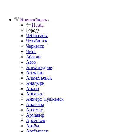
Новосибирск
Назад
Города
Чебоксары
Челябинск
Черкесск
Чита
Абакан
Азов
Александров
Алексин
Альметьевск
Анадырь
Анапа
Ангарск
Анжеро-Судженск
Апатиты
Арзамас
Армавир
Арсеньев
Артём
Артёмовск