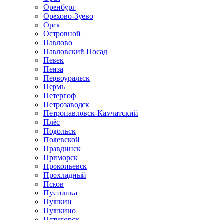
Оренбург
Орехово-Зуево
Орск
Островной
Павлово
Павловский Посад
Певек
Пенза
Первоуральск
Пермь
Петергоф
Петрозаводск
Петропавловск-Камчатский
Плёс
Подольск
Полевской
Правдинск
Приморск
Прокопьевск
Прохладный
Псков
Пустошка
Пушкин
Пушкино
Пятигорск