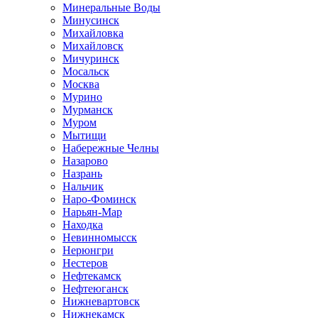
Минеральные Воды
Минусинск
Михайловка
Михайловск
Мичуринск
Мосальск
Москва
Мурино
Мурманск
Муром
Мытищи
Набережные Челны
Назарово
Назрань
Нальчик
Наро-Фоминск
Нарьян-Мар
Находка
Невинномысск
Нерюнгри
Нестеров
Нефтекамск
Нефтеюганск
Нижневартовск
Нижнекамск