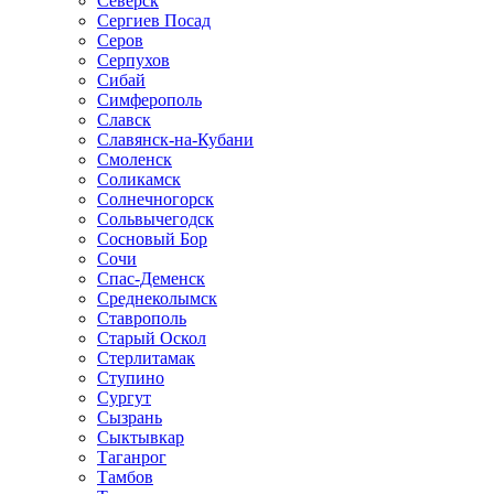
Северск
Сергиев Посад
Серов
Серпухов
Сибай
Симферополь
Славск
Славянск-на-Кубани
Смоленск
Соликамск
Солнечногорск
Сольвычегодск
Сосновый Бор
Сочи
Спас-Деменск
Среднеколымск
Ставрополь
Старый Оскол
Стерлитамак
Ступино
Сургут
Сызрань
Сыктывкар
Таганрог
Тамбов