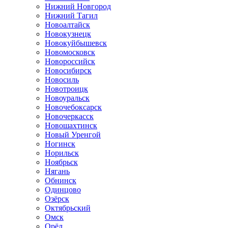
Нижний Новгород
Нижний Тагил
Новоалтайск
Новокузнецк
Новокуйбышевск
Новомосковск
Новороссийск
Новосибирск
Новосиль
Новотроицк
Новоуральск
Новочебоксарск
Новочеркасск
Новошахтинск
Новый Уренгой
Ногинск
Норильск
Ноябрьск
Нягань
Обнинск
Одинцово
Озёрск
Октябрьский
Омск
Орёл