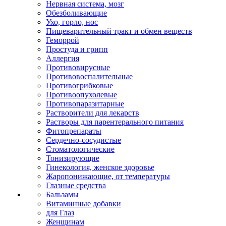
Нервная система, мозг
Обезболивающие
Ухо, горло, нос
Пищеварительный тракт и обмен веществ
Геморрой
Простуда и грипп
Аллергия
Противовирусные
Противовоспалительные
Противогрибковые
Противоопухолевые
Противопаразитарные
Растворители для лекарств
Растворы для парентерального питания
Фитопрепараты
Сердечно-сосудистые
Стоматологические
Тонизирующие
Гинекология, женское здоровье
Жаропонижающие, от температуры
Глазные средства
Бальзамы
Витаминные добавки
для Глаз
Женщинам