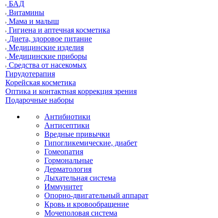
БАД
Витамины
Мама и малыш
Гигиена и аптечная косметика
Диета, здоровое питание
Медицинские изделия
Медицинские приборы
Средства от насекомых
Гирудотерапия
Корейская косметика
Оптика и контактная коррекция зрения
Подарочные наборы
Антибиотики
Антисептики
Вредные привычки
Гипогликемические, диабет
Гомеопатия
Гормональные
Дерматология
Дыхательная система
Иммунитет
Опорно-двигательный аппарат
Кровь и кровообращение
Мочеполовая система