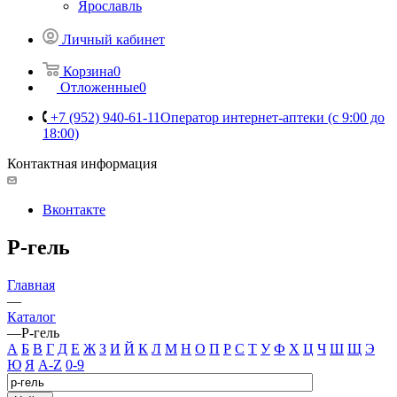
Ярославль
Личный кабинет
Корзина
0
Отложенные
0
+7 (952) 940-61-11
Оператор интернет-аптеки (с 9:00 до
18:00)
Контактная информация
Вконтакте
Р-гель
Главная
—
Каталог
—
Р-гель
А
Б
В
Г
Д
Е
Ж
З
И
Й
К
Л
М
Н
О
П
Р
С
Т
У
Ф
Х
Ц
Ч
Ш
Щ
Э
Ю
Я
A-Z
0-9