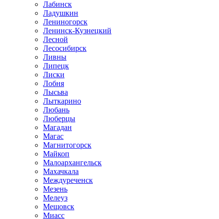
Лабинск
Ладушкин
Лениногорск
Ленинск-Кузнецкий
Лесной
Лесосибирск
Ливны
Липецк
Лиски
Лобня
Лысьва
Лыткарино
Любань
Люберцы
Магадан
Магас
Магнитогорск
Майкоп
Малоархангельск
Махачкала
Междуреченск
Мезень
Мелеуз
Мещовск
Миасс