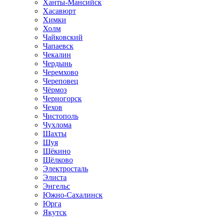
Ханты-Мансийск
Хасавюрт
Химки
Холм
Чайковский
Чапаевск
Чекалин
Чердынь
Черемхово
Череповец
Чёрмоз
Черногорск
Чехов
Чистополь
Чухлома
Шахты
Шуя
Щёкино
Щёлково
Электросталь
Элиста
Энгельс
Южно-Сахалинск
Юрга
Якутск