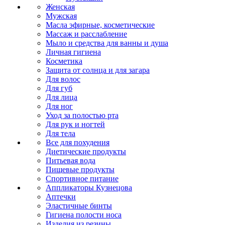
Женская
Мужская
Масла эфирные, косметические
Массаж и расслабление
Мыло и средства для ванны и душа
Личная гигиена
Косметика
Защита от солнца и для загара
Для волос
Для губ
Для лица
Для ног
Уход за полостью рта
Для рук и ногтей
Для тела
Все для похудения
Диетические продукты
Питьевая вода
Пищевые продукты
Спортивное питание
Аппликаторы Кузнецова
Аптечки
Эластичные бинты
Гигиена полости носа
Изделия из резины