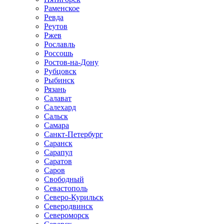
Раменское
Ревда
Реутов
Ржев
Рославль
Россошь
Ростов-на-Дону
Рубцовск
Рыбинск
Рязань
Салават
Салехард
Сальск
Самара
Санкт-Петербург
Саранск
Сарапул
Саратов
Саров
Свободный
Севастополь
Северо-Курильск
Северодвинск
Североморск