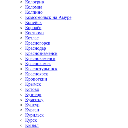
Кологрив
Коломна
Колпино
Комсомольск-на-Амуре
Копейск
Королёв
Кострома
Котлас
Красногорск
Краснодар
Краснознаменск
Краснокаменск
Краснокамск
Краснотурьинск
Красноярск
Кропоткин
Крымск
Кстово
Кузнецк
Кумертау
Кунгур
Курган
Курильск
Курск
Кызыл