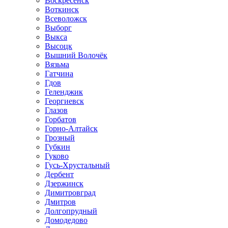
Воскресенск
Воткинск
Всеволожск
Выборг
Выкса
Высоцк
Вышний Волочёк
Вязьма
Гатчина
Гдов
Геленджик
Георгиевск
Глазов
Горбатов
Горно-Алтайск
Грозный
Губкин
Гуково
Гусь-Хрустальный
Дербент
Дзержинск
Димитровград
Дмитров
Долгопрудный
Домодедово