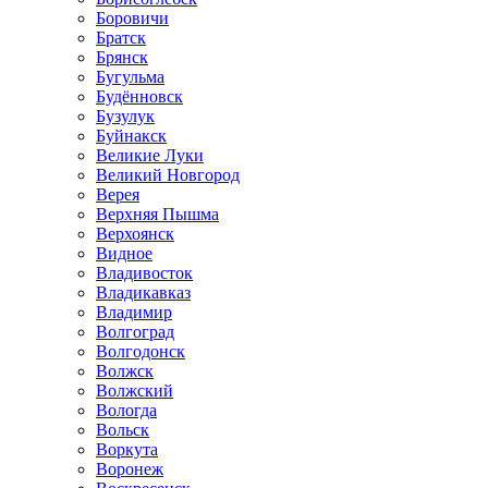
Боровичи
Братск
Брянск
Бугульма
Будённовск
Бузулук
Буйнакск
Великие Луки
Великий Новгород
Верея
Верхняя Пышма
Верхоянск
Видное
Владивосток
Владикавказ
Владимир
Волгоград
Волгодонск
Волжск
Волжский
Вологда
Вольск
Воркута
Воронеж