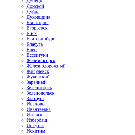
Донецк
Донской
Дубна
Духовщина
Евпатория
Егорьевск
Ейск
Екатеринбург
Елабуга
Елец
Ессентуки
Железногорск
Железнодорожный
Жигулёвск
Жуковский
Заречный
Зеленогорск
Зеленодольск
Златоуст
Иваново
Ивантеевка
Ижевск
Избербаш
Иркутск
Искитим