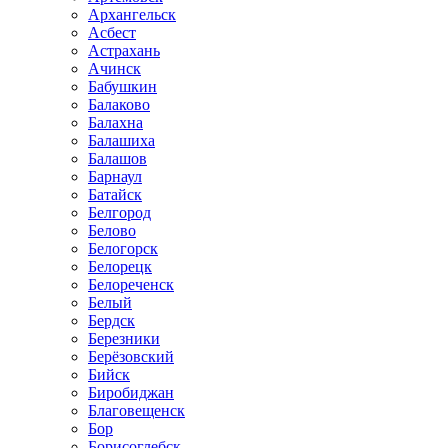
Архангельск
Асбест
Астрахань
Ачинск
Бабушкин
Балаково
Балахна
Балашиха
Балашов
Барнаул
Батайск
Белгород
Белово
Белогорск
Белорецк
Белореченск
Белый
Бердск
Березники
Берёзовский
Бийск
Биробиджан
Благовещенск
Бор
Борисоглебск