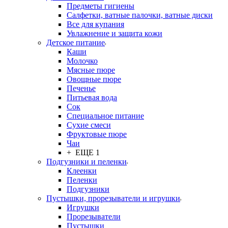
Предметы гигиены
Салфетки, ватные палочки, ватные диски
Все для купания
Увлажнение и защита кожи
Детское питание
Каши
Молочко
Мясные пюре
Овощные пюре
Печенье
Питьевая вода
Сок
Специальное питание
Сухие смеси
Фруктовые пюре
Чаи
+ ЕЩЕ 1
Подгузники и пеленки
Клеенки
Пеленки
Подгузники
Пустышки, прорезыватели и игрушки
Игрушки
Прорезыватели
Пустышки