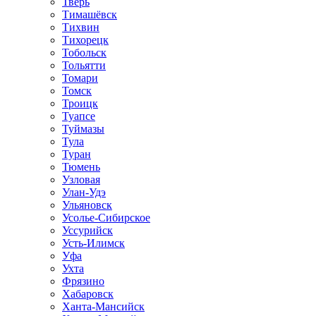
Тверь
Тимашёвск
Тихвин
Тихорецк
Тобольск
Тольятти
Томари
Томск
Троицк
Туапсе
Туймазы
Тула
Туран
Тюмень
Узловая
Улан-Удэ
Ульяновск
Усолье-Сибирское
Уссурийск
Усть-Илимск
Уфа
Ухта
Фрязино
Хабаровск
Ханта-Мансийск