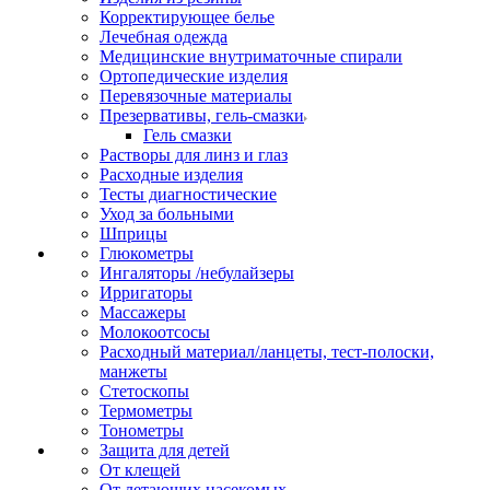
Корректирующее белье
Лечебная одежда
Медицинские внутриматочные спирали
Ортопедические изделия
Перевязочные материалы
Презервативы, гель-смазки
Гель смазки
Растворы для линз и глаз
Расходные изделия
Тесты диагностические
Уход за больными
Шприцы
Глюкометры
Ингаляторы /небулайзеры
Ирригаторы
Массажеры
Молокоотсосы
Расходный материал/ланцеты, тест-полоски,
манжеты
Стетоскопы
Термометры
Тонометры
Защита для детей
От клещей
От летающих насекомых