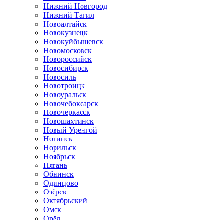
Нижний Новгород
Нижний Тагил
Новоалтайск
Новокузнецк
Новокуйбышевск
Новомосковск
Новороссийск
Новосибирск
Новосиль
Новотроицк
Новоуральск
Новочебоксарск
Новочеркасск
Новошахтинск
Новый Уренгой
Ногинск
Норильск
Ноябрьск
Нягань
Обнинск
Одинцово
Озёрск
Октябрьский
Омск
Орёл