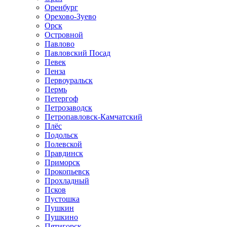
Оренбург
Орехово-Зуево
Орск
Островной
Павлово
Павловский Посад
Певек
Пенза
Первоуральск
Пермь
Петергоф
Петрозаводск
Петропавловск-Камчатский
Плёс
Подольск
Полевской
Правдинск
Приморск
Прокопьевск
Прохладный
Псков
Пустошка
Пушкин
Пушкино
Пятигорск