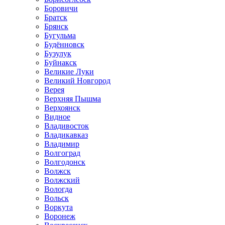
Боровичи
Братск
Брянск
Бугульма
Будённовск
Бузулук
Буйнакск
Великие Луки
Великий Новгород
Верея
Верхняя Пышма
Верхоянск
Видное
Владивосток
Владикавказ
Владимир
Волгоград
Волгодонск
Волжск
Волжский
Вологда
Вольск
Воркута
Воронеж