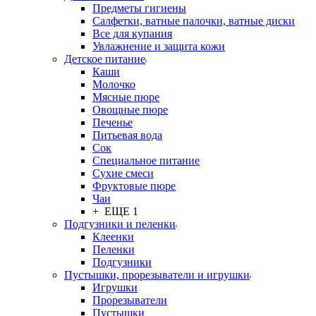
Предметы гигиены
Салфетки, ватные палочки, ватные диски
Все для купания
Увлажнение и защита кожи
Детское питание
Каши
Молочко
Мясные пюре
Овощные пюре
Печенье
Питьевая вода
Сок
Специальное питание
Сухие смеси
Фруктовые пюре
Чаи
+ ЕЩЕ 1
Подгузники и пеленки
Клеенки
Пеленки
Подгузники
Пустышки, прорезыватели и игрушки
Игрушки
Прорезыватели
Пустышки