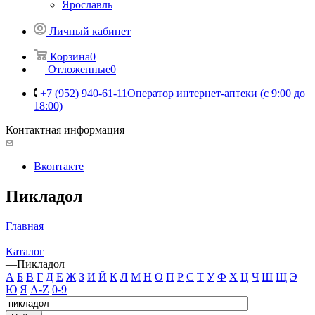
Ярославль
Личный кабинет
Корзина
0
Отложенные
0
+7 (952) 940-61-11
Оператор интернет-аптеки (с 9:00 до
18:00)
Контактная информация
Вконтакте
Пикладол
Главная
—
Каталог
—
Пикладол
А
Б
В
Г
Д
Е
Ж
З
И
Й
К
Л
М
Н
О
П
Р
С
Т
У
Ф
Х
Ц
Ч
Ш
Щ
Э
Ю
Я
A-Z
0-9