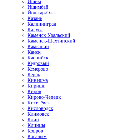
Ишим
Ишимбай
Йошкар-Ола
Казань
Калининград
Калуга
Каменск-Уральский
Каменск-Шахтинский
Камышин
Канск
Каспийск
Кедровый
Кемерово
Керчь
Кинешма
Кириши
Киров
Кирово-Чепецк
Киселёвск
Кисловодск
Климовск
Клин
Клинцы
Ковров
Когалым