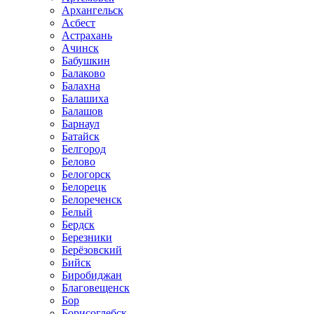
Архангельск
Асбест
Астрахань
Ачинск
Бабушкин
Балаково
Балахна
Балашиха
Балашов
Барнаул
Батайск
Белгород
Белово
Белогорск
Белорецк
Белореченск
Белый
Бердск
Березники
Берёзовский
Бийск
Биробиджан
Благовещенск
Бор
Борисоглебск