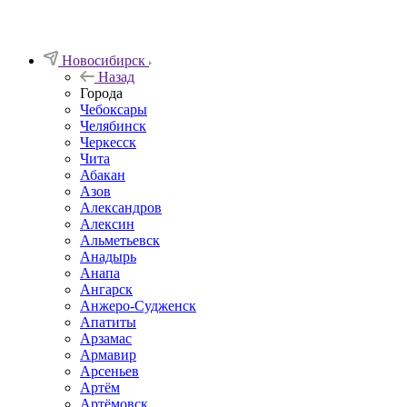
Новосибирск
Назад
Города
Чебоксары
Челябинск
Черкесск
Чита
Абакан
Азов
Александров
Алексин
Альметьевск
Анадырь
Анапа
Ангарск
Анжеро-Судженск
Апатиты
Арзамас
Армавир
Арсеньев
Артём
Артёмовск