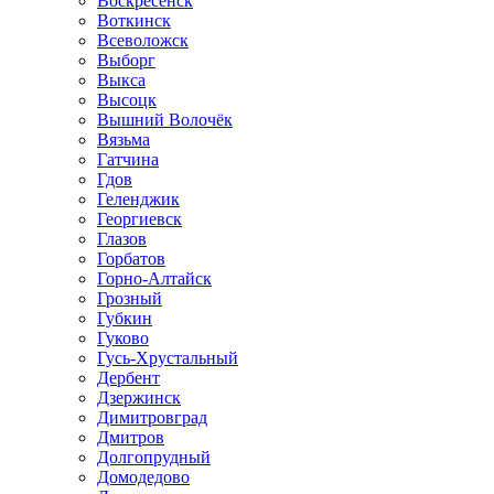
Воскресенск
Воткинск
Всеволожск
Выборг
Выкса
Высоцк
Вышний Волочёк
Вязьма
Гатчина
Гдов
Геленджик
Георгиевск
Глазов
Горбатов
Горно-Алтайск
Грозный
Губкин
Гуково
Гусь-Хрустальный
Дербент
Дзержинск
Димитровград
Дмитров
Долгопрудный
Домодедово