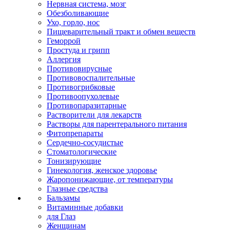
Нервная система, мозг
Обезболивающие
Ухо, горло, нос
Пищеварительный тракт и обмен веществ
Геморрой
Простуда и грипп
Аллергия
Противовирусные
Противовоспалительные
Противогрибковые
Противоопухолевые
Противопаразитарные
Растворители для лекарств
Растворы для парентерального питания
Фитопрепараты
Сердечно-сосудистые
Стоматологические
Тонизирующие
Гинекология, женское здоровье
Жаропонижающие, от температуры
Глазные средства
Бальзамы
Витаминные добавки
для Глаз
Женщинам