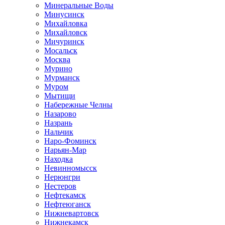
Минеральные Воды
Минусинск
Михайловка
Михайловск
Мичуринск
Мосальск
Москва
Мурино
Мурманск
Муром
Мытищи
Набережные Челны
Назарово
Назрань
Нальчик
Наро-Фоминск
Нарьян-Мар
Находка
Невинномысск
Нерюнгри
Нестеров
Нефтекамск
Нефтеюганск
Нижневартовск
Нижнекамск