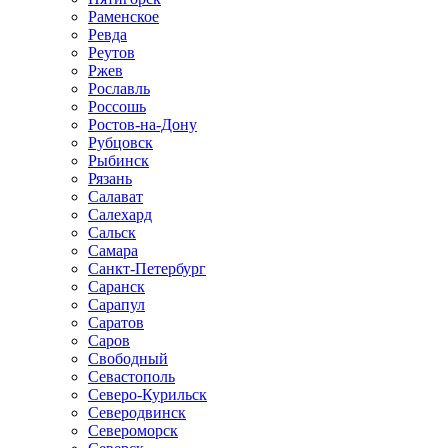
Раменское
Ревда
Реутов
Ржев
Рославль
Россошь
Ростов-на-Дону
Рубцовск
Рыбинск
Рязань
Салават
Салехард
Сальск
Самара
Санкт-Петербург
Саранск
Сарапул
Саратов
Саров
Свободный
Севастополь
Северо-Курильск
Северодвинск
Североморск