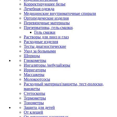
Корректирующее белье
Лечебная одежда
Медицинские внутриматочные спирали
Ортопедические изделия
Перевязочные материалы
Презервативы, гель-смазки
Гель смазки
Растворы для линз и глаз
Расходные изделия
Тесты диагностические
Уход за больными
Шприцы
Глюкометры
Ингаляторы /небулайзеры
Ирригаторы
Массажеры
Молокоотсосы
Расходный материал/ланцеты, тест-полоски,
манжеты
Стетоскопы
Термометры
Тонометры
Защита для детей
От клещей
От летающих насекомых