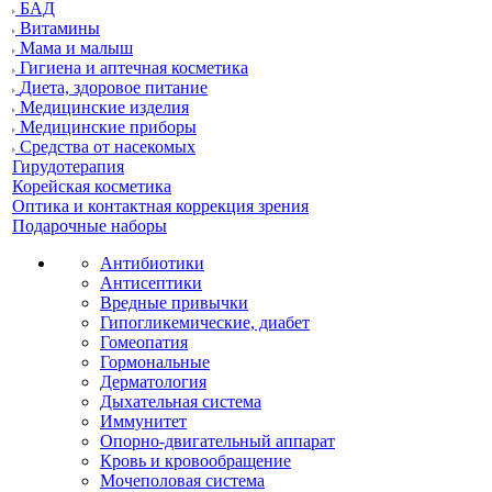
БАД
Витамины
Мама и малыш
Гигиена и аптечная косметика
Диета, здоровое питание
Медицинские изделия
Медицинские приборы
Средства от насекомых
Гирудотерапия
Корейская косметика
Оптика и контактная коррекция зрения
Подарочные наборы
Антибиотики
Антисептики
Вредные привычки
Гипогликемические, диабет
Гомеопатия
Гормональные
Дерматология
Дыхательная система
Иммунитет
Опорно-двигательный аппарат
Кровь и кровообращение
Мочеполовая система