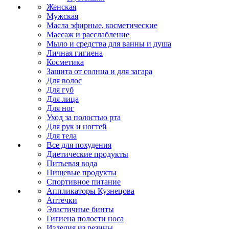
Женская
Мужская
Масла эфирные, косметические
Массаж и расслабление
Мыло и средства для ванны и душа
Личная гигиена
Косметика
Защита от солнца и для загара
Для волос
Для губ
Для лица
Для ног
Уход за полостью рта
Для рук и ногтей
Для тела
Все для похудения
Диетические продукты
Питьевая вода
Пищевые продукты
Спортивное питание
Аппликаторы Кузнецова
Аптечки
Эластичные бинты
Гигиена полости носа
Изделия из резины