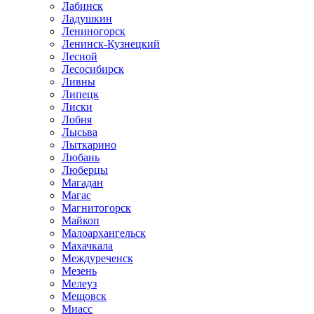
Лабинск
Ладушкин
Лениногорск
Ленинск-Кузнецкий
Лесной
Лесосибирск
Ливны
Липецк
Лиски
Лобня
Лысьва
Лыткарино
Любань
Люберцы
Магадан
Магас
Магнитогорск
Майкоп
Малоархангельск
Махачкала
Междуреченск
Мезень
Мелеуз
Мещовск
Миасс