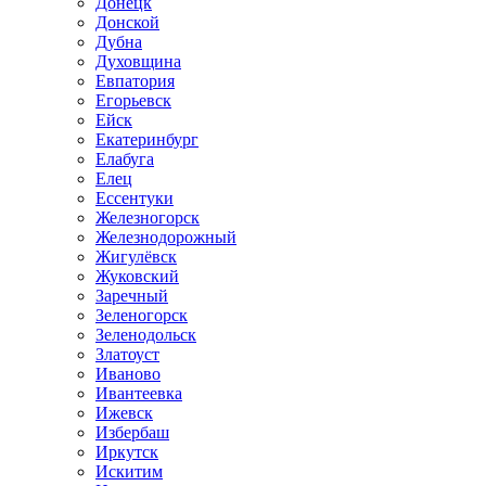
Донецк
Донской
Дубна
Духовщина
Евпатория
Егорьевск
Ейск
Екатеринбург
Елабуга
Елец
Ессентуки
Железногорск
Железнодорожный
Жигулёвск
Жуковский
Заречный
Зеленогорск
Зеленодольск
Златоуст
Иваново
Ивантеевка
Ижевск
Избербаш
Иркутск
Искитим