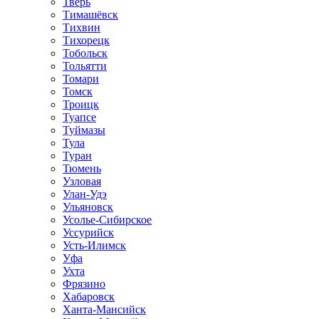
Тверь
Тимашёвск
Тихвин
Тихорецк
Тобольск
Тольятти
Томари
Томск
Троицк
Туапсе
Туймазы
Тула
Туран
Тюмень
Узловая
Улан-Удэ
Ульяновск
Усолье-Сибирское
Уссурийск
Усть-Илимск
Уфа
Ухта
Фрязино
Хабаровск
Ханта-Мансийск