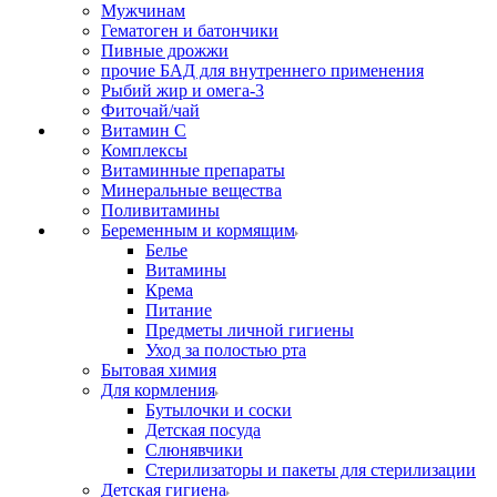
Мужчинам
Гематоген и батончики
Пивные дрожжи
прочие БАД для внутреннего применения
Рыбий жир и омега-3
Фиточай/чай
Витамин С
Комплексы
Витаминные препараты
Минеральные вещества
Поливитамины
Беременным и кормящим
Белье
Витамины
Крема
Питание
Предметы личной гигиены
Уход за полостью рта
Бытовая химия
Для кормления
Бутылочки и соски
Детская посуда
Слюнявчики
Стерилизаторы и пакеты для стерилизации
Детская гигиена