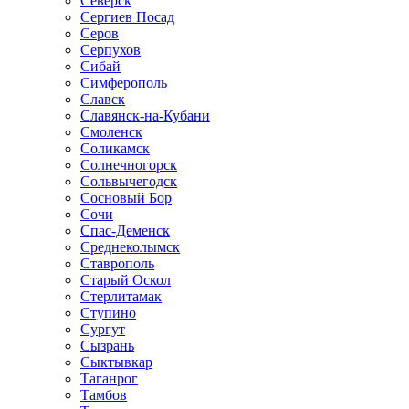
Северск
Сергиев Посад
Серов
Серпухов
Сибай
Симферополь
Славск
Славянск-на-Кубани
Смоленск
Соликамск
Солнечногорск
Сольвычегодск
Сосновый Бор
Сочи
Спас-Деменск
Среднеколымск
Ставрополь
Старый Оскол
Стерлитамак
Ступино
Сургут
Сызрань
Сыктывкар
Таганрог
Тамбов