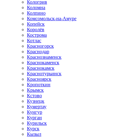
Кологрив
Коломна
Колпино
Комсомольск-на-Амуре
Копейск
Королёв
Кострома
Котлас
Красногорск
Краснодар
Краснознаменск
Краснокаменск
Краснокамск
Краснотурьинск
Красноярск
Кропоткин
Крымск
Кстово
Кузнецк
Кумертау
Кунгур
Курган
Курильск
Курск
Кызыл