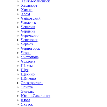
Ханты-Мансийск
Хасавюрт
Химки
Холм
Чайковский
Чапаевск
Чекалин
Чердынь
Черемхово
Череповец
Чёрмоз
Черногорск
Чехов
Чистополь
Чухлома
Шахты
Шуя
Щёкино
Щёлково
Электросталь
Элиста
Энгельс
Южно-Сахалинск
Юрга
Якутск