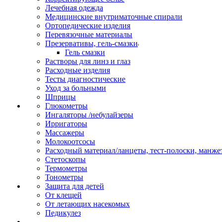
Лечебная одежда
Медицинские внутриматочные спирали
Ортопедические изделия
Перевязочные материалы
Презервативы, гель-смазки
Гель смазки
Растворы для линз и глаз
Расходные изделия
Тесты диагностические
Уход за больными
Шприцы
Глюкометры
Ингаляторы /небулайзеры
Ирригаторы
Массажеры
Молокоотсосы
Расходный материал/ланцеты, тест-полоски, манже
Стетоскопы
Термометры
Тонометры
Защита для детей
От клещей
От летающих насекомых
Педикулез