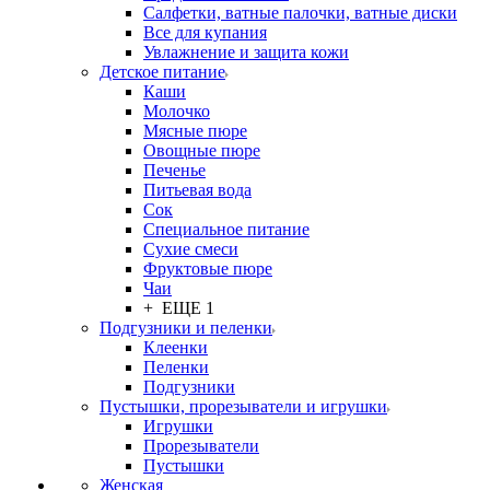
Салфетки, ватные палочки, ватные диски
Все для купания
Увлажнение и защита кожи
Детское питание
Каши
Молочко
Мясные пюре
Овощные пюре
Печенье
Питьевая вода
Сок
Специальное питание
Сухие смеси
Фруктовые пюре
Чаи
+ ЕЩЕ 1
Подгузники и пеленки
Клеенки
Пеленки
Подгузники
Пустышки, прорезыватели и игрушки
Игрушки
Прорезыватели
Пустышки
Женская