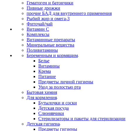
Гематоген и батончики
Пивные дрожжи
прочие БАД для внутреннего применения
Рыбий жир и омега-3
Фиточай/чай
Витамин С
Комплексы
Витаминные препараты
Минеральные вещества
Поливитамины
Беременным и кормящим
Белье
Витамины
Крема
Питание
Предметы личной гигиены
Уход за полостью рта
Бытовая химия
Для кормления
Бутылочки и соски
Детская посуда
Слюнявчики
Стерилизаторы и пакеты для стерилизации
Детская гигиена
Предметы гигиены