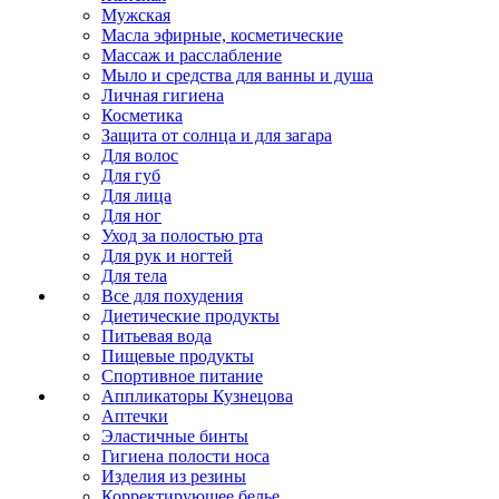
Мужская
Масла эфирные, косметические
Массаж и расслабление
Мыло и средства для ванны и душа
Личная гигиена
Косметика
Защита от солнца и для загара
Для волос
Для губ
Для лица
Для ног
Уход за полостью рта
Для рук и ногтей
Для тела
Все для похудения
Диетические продукты
Питьевая вода
Пищевые продукты
Спортивное питание
Аппликаторы Кузнецова
Аптечки
Эластичные бинты
Гигиена полости носа
Изделия из резины
Корректирующее белье