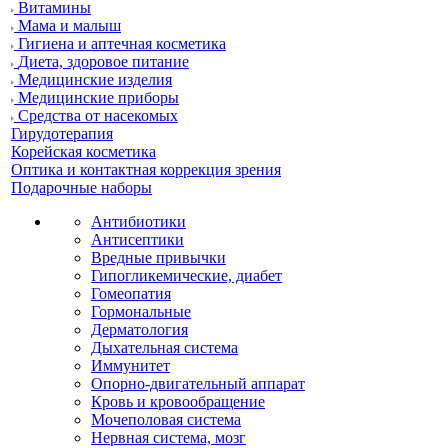
Витамины
Мама и малыш
Гигиена и аптечная косметика
Диета, здоровое питание
Медицинские изделия
Медицинские приборы
Средства от насекомых
Гирудотерапия
Корейская косметика
Оптика и контактная коррекция зрения
Подарочные наборы
Антибиотики
Антисептики
Вредные привычки
Гипогликемические, диабет
Гомеопатия
Гормональные
Дерматология
Дыхательная система
Иммунитет
Опорно-двигательный аппарат
Кровь и кровообращение
Мочеполовая система
Нервная система, мозг