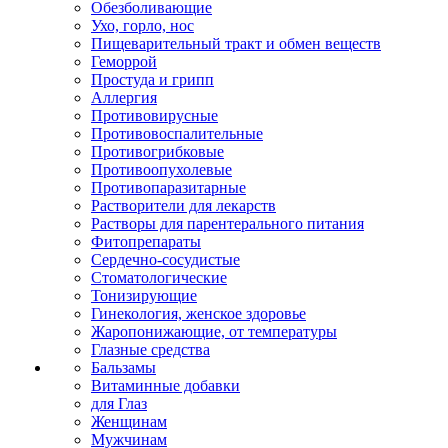
Обезболивающие
Ухо, горло, нос
Пищеварительный тракт и обмен веществ
Геморрой
Простуда и грипп
Аллергия
Противовирусные
Противовоспалительные
Противогрибковые
Противоопухолевые
Противопаразитарные
Растворители для лекарств
Растворы для парентерального питания
Фитопрепараты
Сердечно-сосудистые
Стоматологические
Тонизирующие
Гинекология, женское здоровье
Жаропонижающие, от температуры
Глазные средства
Бальзамы
Витаминные добавки
для Глаз
Женщинам
Мужчинам