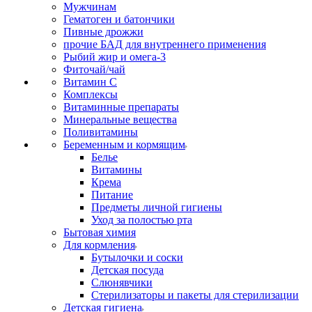
Мужчинам
Гематоген и батончики
Пивные дрожжи
прочие БАД для внутреннего применения
Рыбий жир и омега-3
Фиточай/чай
Витамин С
Комплексы
Витаминные препараты
Минеральные вещества
Поливитамины
Беременным и кормящим
Белье
Витамины
Крема
Питание
Предметы личной гигиены
Уход за полостью рта
Бытовая химия
Для кормления
Бутылочки и соски
Детская посуда
Слюнявчики
Стерилизаторы и пакеты для стерилизации
Детская гигиена