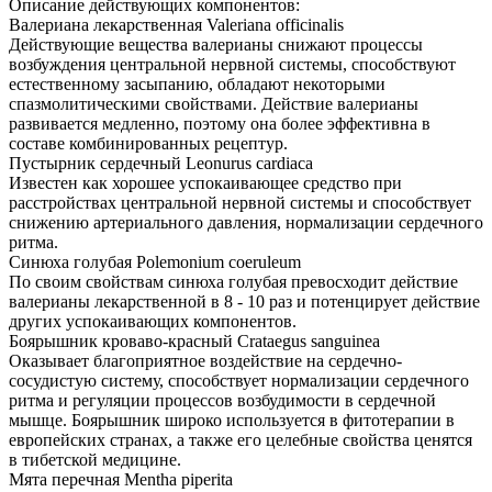
Описание действующих компонентов:
Валериана лекарственная Valeriana officinalis
Действующие вещества валерианы снижают процессы
возбуждения центральной нервной системы, способствуют
естественному засыпанию, обладают некоторыми
спазмолитическими свойствами. Действие валерианы
развивается медленно, поэтому она более эффективна в
составе комбинированных рецептур.
Пустырник сердечный Leonurus cardiaca
Известен как хорошее успокаивающее средство при
расстройствах центральной нервной системы и способствует
снижению артериального давления, нормализации сердечного
ритма.
Синюха голубая Polemonium coeruleum
По своим свойствам синюха голубая превосходит действие
валерианы лекарственной в 8 - 10 раз и потенцирует действие
других успокаивающих компонентов.
Боярышник кроваво-красный Crataegus sanguinea
Оказывает благоприятное воздействие на сердечно-
сосудистую систему, способствует нормализации сердечного
ритма и регуляции процессов возбудимости в сердечной
мышце. Боярышник широко используется в фитотерапии в
европейских странах, а также его целебные свойства ценятся
в тибетской медицине.
Мята перечная Mentha piperita