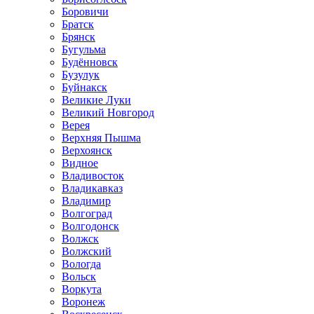
Боровичи
Братск
Брянск
Бугульма
Будённовск
Бузулук
Буйнакск
Великие Луки
Великий Новгород
Верея
Верхняя Пышма
Верхоянск
Видное
Владивосток
Владикавказ
Владимир
Волгоград
Волгодонск
Волжск
Волжский
Вологда
Вольск
Воркута
Воронеж