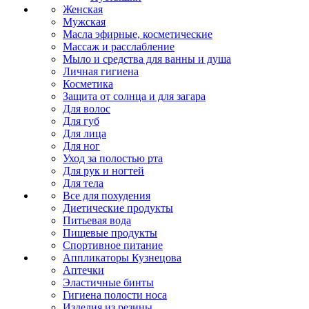
Женская
Мужская
Масла эфирные, косметические
Массаж и расслабление
Мыло и средства для ванны и душа
Личная гигиена
Косметика
Защита от солнца и для загара
Для волос
Для губ
Для лица
Для ног
Уход за полостью рта
Для рук и ногтей
Для тела
Все для похудения
Диетические продукты
Питьевая вода
Пищевые продукты
Спортивное питание
Аппликаторы Кузнецова
Аптечки
Эластичные бинты
Гигиена полости носа
Изделия из резины