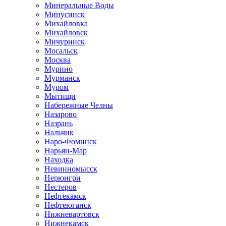
Минеральные Воды
Минусинск
Михайловка
Михайловск
Мичуринск
Мосальск
Москва
Мурино
Мурманск
Муром
Мытищи
Набережные Челны
Назарово
Назрань
Нальчик
Наро-Фоминск
Нарьян-Мар
Находка
Невинномысск
Нерюнгри
Нестеров
Нефтекамск
Нефтеюганск
Нижневартовск
Нижнекамск