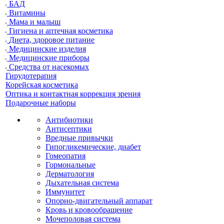
БАД
Витамины
Мама и малыш
Гигиена и аптечная косметика
Диета, здоровое питание
Медицинские изделия
Медицинские приборы
Средства от насекомых
Гирудотерапия
Корейская косметика
Оптика и контактная коррекция зрения
Подарочные наборы
Антибиотики
Антисептики
Вредные привычки
Гипогликемические, диабет
Гомеопатия
Гормональные
Дерматология
Дыхательная система
Иммунитет
Опорно-двигательный аппарат
Кровь и кровообращение
Мочеполовая система