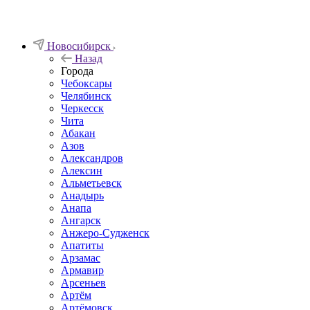
Новосибирск
Назад
Города
Чебоксары
Челябинск
Черкесск
Чита
Абакан
Азов
Александров
Алексин
Альметьевск
Анадырь
Анапа
Ангарск
Анжеро-Судженск
Апатиты
Арзамас
Армавир
Арсеньев
Артём
Артёмовск