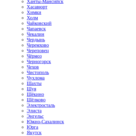
Ханты-Мансийск
Хасавюрт
Химки
Холм
Чайковский
Чапаевск
Чекалин
Чердынь
Черемхово
Череповец
Чёрмоз
Черногорск
Чехов
Чистополь
Чухлома
Шахты
Шуя
Щёкино
Щёлково
Электросталь
Элиста
Энгельс
Южно-Сахалинск
Юрга
Якутск