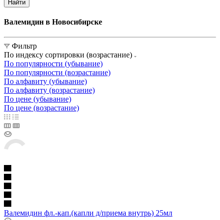
Найти
Валемидин в Новосибирске
Фильтр
По индексу сортировки (возрастание)
По популярности (убывание)
По популярности (возрастание)
По алфавиту (убывание)
По алфавиту (возрастание)
По цене (убывание)
По цене (возрастание)
Валемидин фл.-кап.(капли д/приема внутрь) 25мл