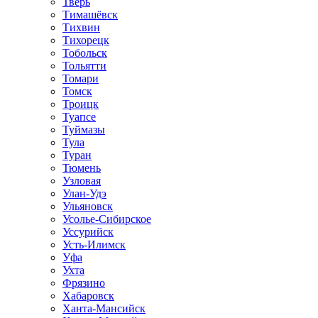
Тверь
Тимашёвск
Тихвин
Тихорецк
Тобольск
Тольятти
Томари
Томск
Троицк
Туапсе
Туймазы
Тула
Туран
Тюмень
Узловая
Улан-Удэ
Ульяновск
Усолье-Сибирское
Уссурийск
Усть-Илимск
Уфа
Ухта
Фрязино
Хабаровск
Ханта-Мансийск