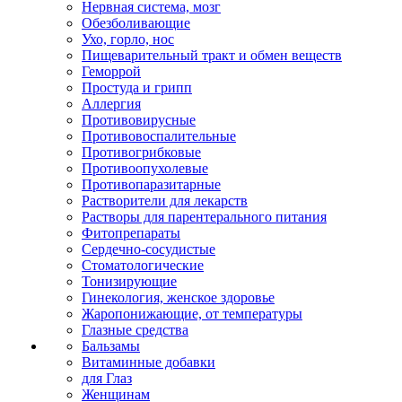
Нервная система, мозг
Обезболивающие
Ухо, горло, нос
Пищеварительный тракт и обмен веществ
Геморрой
Простуда и грипп
Аллергия
Противовирусные
Противовоспалительные
Противогрибковые
Противоопухолевые
Противопаразитарные
Растворители для лекарств
Растворы для парентерального питания
Фитопрепараты
Сердечно-сосудистые
Стоматологические
Тонизирующие
Гинекология, женское здоровье
Жаропонижающие, от температуры
Глазные средства
Бальзамы
Витаминные добавки
для Глаз
Женщинам