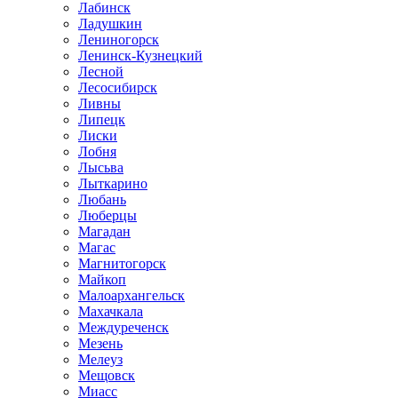
Лабинск
Ладушкин
Лениногорск
Ленинск-Кузнецкий
Лесной
Лесосибирск
Ливны
Липецк
Лиски
Лобня
Лысьва
Лыткарино
Любань
Люберцы
Магадан
Магас
Магнитогорск
Майкоп
Малоархангельск
Махачкала
Междуреченск
Мезень
Мелеуз
Мещовск
Миасс