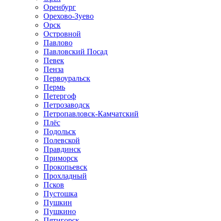
Оренбург
Орехово-Зуево
Орск
Островной
Павлово
Павловский Посад
Певек
Пенза
Первоуральск
Пермь
Петергоф
Петрозаводск
Петропавловск-Камчатский
Плёс
Подольск
Полевской
Правдинск
Приморск
Прокопьевск
Прохладный
Псков
Пустошка
Пушкин
Пушкино
Пятигорск