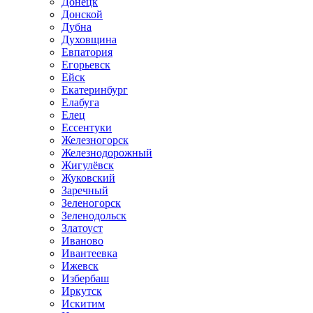
Донецк
Донской
Дубна
Духовщина
Евпатория
Егорьевск
Ейск
Екатеринбург
Елабуга
Елец
Ессентуки
Железногорск
Железнодорожный
Жигулёвск
Жуковский
Заречный
Зеленогорск
Зеленодольск
Златоуст
Иваново
Ивантеевка
Ижевск
Избербаш
Иркутск
Искитим