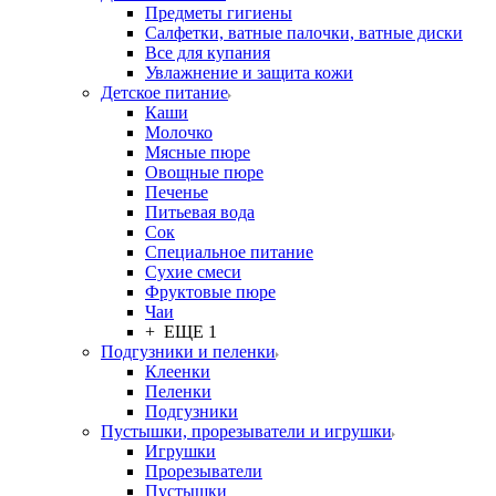
Предметы гигиены
Салфетки, ватные палочки, ватные диски
Все для купания
Увлажнение и защита кожи
Детское питание
Каши
Молочко
Мясные пюре
Овощные пюре
Печенье
Питьевая вода
Сок
Специальное питание
Сухие смеси
Фруктовые пюре
Чаи
+ ЕЩЕ 1
Подгузники и пеленки
Клеенки
Пеленки
Подгузники
Пустышки, прорезыватели и игрушки
Игрушки
Прорезыватели
Пустышки