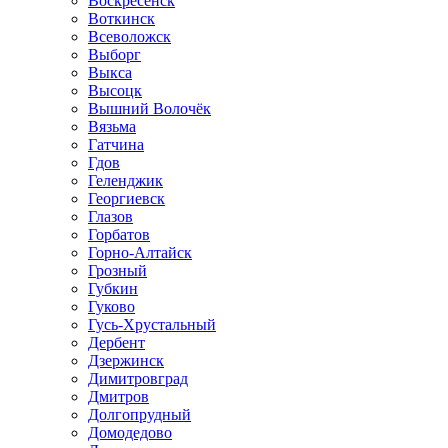
Воскресенск
Воткинск
Всеволожск
Выборг
Выкса
Высоцк
Вышний Волочёк
Вязьма
Гатчина
Гдов
Геленджик
Георгиевск
Глазов
Горбатов
Горно-Алтайск
Грозный
Губкин
Гуково
Гусь-Хрустальный
Дербент
Дзержинск
Димитровград
Дмитров
Долгопрудный
Домодедово