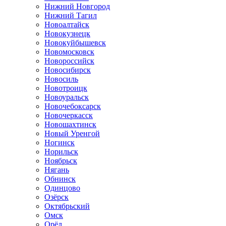
Нижний Новгород
Нижний Тагил
Новоалтайск
Новокузнецк
Новокуйбышевск
Новомосковск
Новороссийск
Новосибирск
Новосиль
Новотроицк
Новоуральск
Новочебоксарск
Новочеркасск
Новошахтинск
Новый Уренгой
Ногинск
Норильск
Ноябрьск
Нягань
Обнинск
Одинцово
Озёрск
Октябрьский
Омск
Орёл