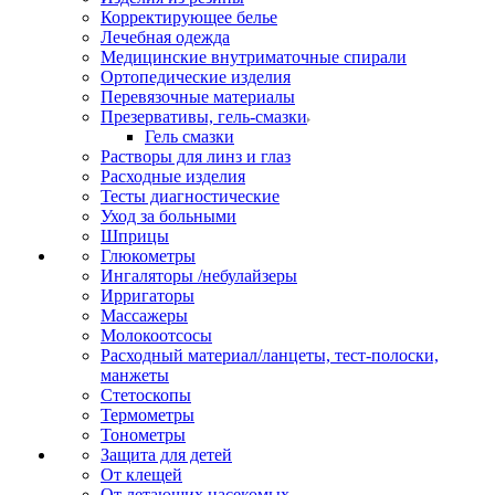
Корректирующее белье
Лечебная одежда
Медицинские внутриматочные спирали
Ортопедические изделия
Перевязочные материалы
Презервативы, гель-смазки
Гель смазки
Растворы для линз и глаз
Расходные изделия
Тесты диагностические
Уход за больными
Шприцы
Глюкометры
Ингаляторы /небулайзеры
Ирригаторы
Массажеры
Молокоотсосы
Расходный материал/ланцеты, тест-полоски,
манжеты
Стетоскопы
Термометры
Тонометры
Защита для детей
От клещей
От летающих насекомых