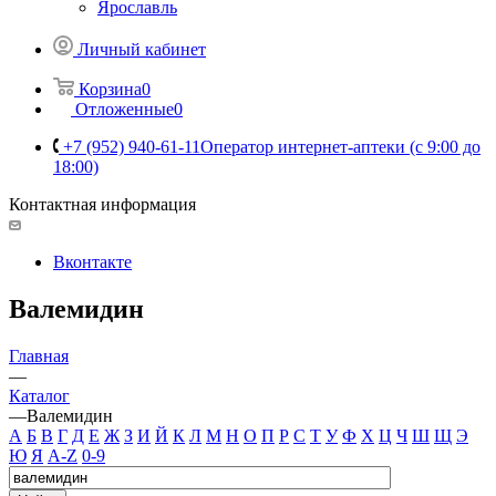
Ярославль
Личный кабинет
Корзина
0
Отложенные
0
+7 (952) 940-61-11
Оператор интернет-аптеки (с 9:00 до
18:00)
Контактная информация
Вконтакте
Валемидин
Главная
—
Каталог
—
Валемидин
А
Б
В
Г
Д
Е
Ж
З
И
Й
К
Л
М
Н
О
П
Р
С
Т
У
Ф
Х
Ц
Ч
Ш
Щ
Э
Ю
Я
A-Z
0-9