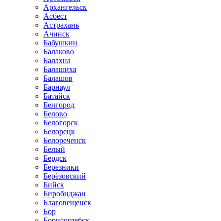
Архангельск
Асбест
Астрахань
Ачинск
Бабушкин
Балаково
Балахна
Балашиха
Балашов
Барнаул
Батайск
Белгород
Белово
Белогорск
Белорецк
Белореченск
Белый
Бердск
Березники
Берёзовский
Бийск
Биробиджан
Благовещенск
Бор
Борисоглебск