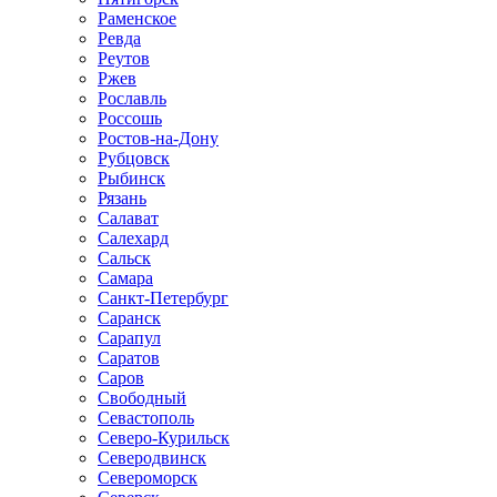
Раменское
Ревда
Реутов
Ржев
Рославль
Россошь
Ростов-на-Дону
Рубцовск
Рыбинск
Рязань
Салават
Салехард
Сальск
Самара
Санкт-Петербург
Саранск
Сарапул
Саратов
Саров
Свободный
Севастополь
Северо-Курильск
Северодвинск
Североморск