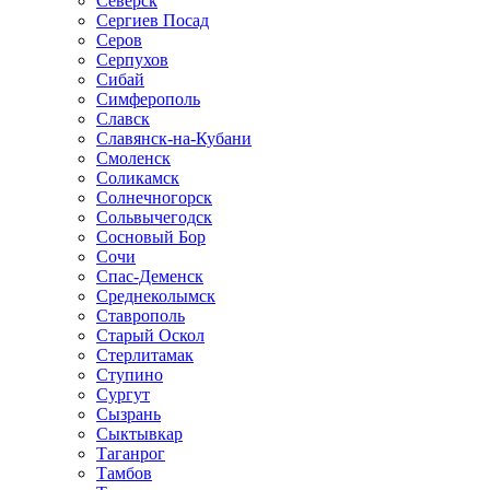
Северск
Сергиев Посад
Серов
Серпухов
Сибай
Симферополь
Славск
Славянск-на-Кубани
Смоленск
Соликамск
Солнечногорск
Сольвычегодск
Сосновый Бор
Сочи
Спас-Деменск
Среднеколымск
Ставрополь
Старый Оскол
Стерлитамак
Ступино
Сургут
Сызрань
Сыктывкар
Таганрог
Тамбов