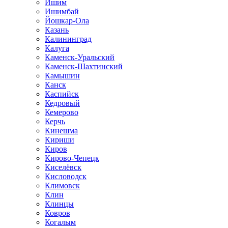
Ишим
Ишимбай
Йошкар-Ола
Казань
Калининград
Калуга
Каменск-Уральский
Каменск-Шахтинский
Камышин
Канск
Каспийск
Кедровый
Кемерово
Керчь
Кинешма
Кириши
Киров
Кирово-Чепецк
Киселёвск
Кисловодск
Климовск
Клин
Клинцы
Ковров
Когалым