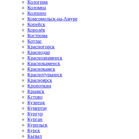
Кологрив
Коломна
Колпино
Комсомольск-на-Амуре
Копейск
Королёв
Кострома
Котлас
Красногорск
Краснодар
Краснознаменск
Краснокаменск
Краснокамск
Краснотурьинск
Красноярск
Кропоткин
Крымск
Кстово
Кузнецк
Кумертау
Кунгур
Курган
Курильск
Курск
Кызыл