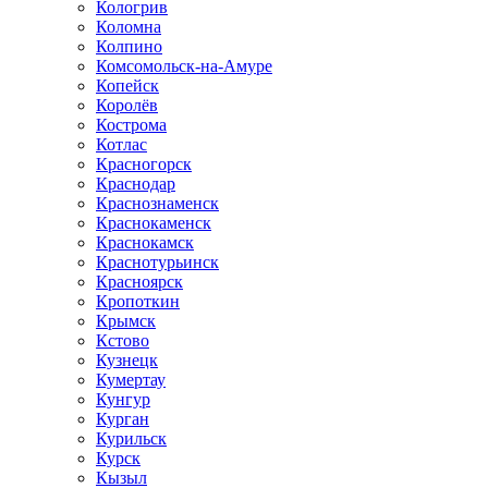
Кологрив
Коломна
Колпино
Комсомольск-на-Амуре
Копейск
Королёв
Кострома
Котлас
Красногорск
Краснодар
Краснознаменск
Краснокаменск
Краснокамск
Краснотурьинск
Красноярск
Кропоткин
Крымск
Кстово
Кузнецк
Кумертау
Кунгур
Курган
Курильск
Курск
Кызыл