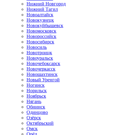
Нижний Новгород
Нижний Тагил
Новоалтайск
Новокузнецк
Новокуйбышевск
Новомосковск
Новороссийск
Новосибирск
Новосиль
Новотроицк
Новоуральск
Новочебоксарск
Новочеркасск
Новошахтинск
Новый Уренгой
Ногинск
Норильск
Ноябрьск
Нягань
Обнинск
Одинцово
Озёрск
Октябрьский
Омск
Орёл