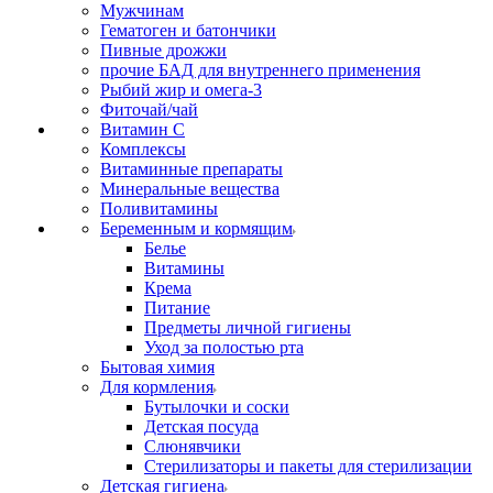
Мужчинам
Гематоген и батончики
Пивные дрожжи
прочие БАД для внутреннего применения
Рыбий жир и омега-3
Фиточай/чай
Витамин С
Комплексы
Витаминные препараты
Минеральные вещества
Поливитамины
Беременным и кормящим
Белье
Витамины
Крема
Питание
Предметы личной гигиены
Уход за полостью рта
Бытовая химия
Для кормления
Бутылочки и соски
Детская посуда
Слюнявчики
Стерилизаторы и пакеты для стерилизации
Детская гигиена