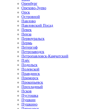
Оренбург
Орехово-Зуево
Орск
Островной
Павлово
Павловский Посад
Певек
Пенза
Первоуральск
Пермь
Петергоф
Петрозаводск
Петропавловск-Камчатский
Плёс
Подольск
Полевской
Правдинск
Приморск
Прокопьевск
Прохладный
Псков
Пустошка
Пушкин
Пушкино
Пятигорск