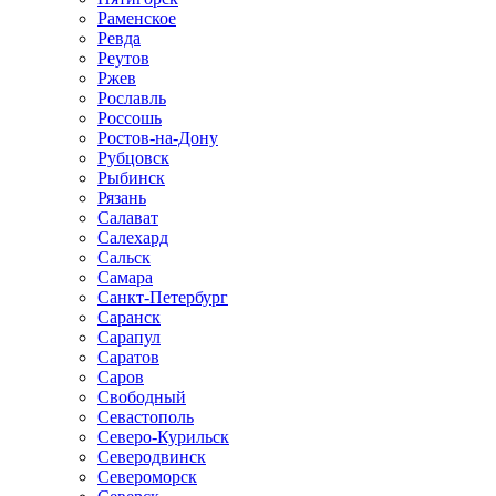
Раменское
Ревда
Реутов
Ржев
Рославль
Россошь
Ростов-на-Дону
Рубцовск
Рыбинск
Рязань
Салават
Салехард
Сальск
Самара
Санкт-Петербург
Саранск
Сарапул
Саратов
Саров
Свободный
Севастополь
Северо-Курильск
Северодвинск
Североморск