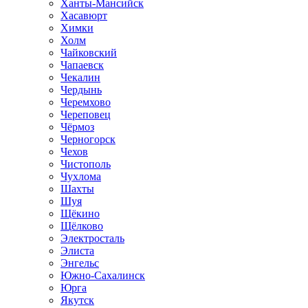
Ханты-Мансийск
Хасавюрт
Химки
Холм
Чайковский
Чапаевск
Чекалин
Чердынь
Черемхово
Череповец
Чёрмоз
Черногорск
Чехов
Чистополь
Чухлома
Шахты
Шуя
Щёкино
Щёлково
Электросталь
Элиста
Энгельс
Южно-Сахалинск
Юрга
Якутск