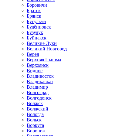
Боровичи
Братск
Брянск
Бугульма
Будённовск
Бузулук
Буйнакск
Великие Луки
Великий Новгород
Верея
Верхняя Пышма
Верхоянск
Видное
Владивосток
Владикавказ
Владимир
Волгоград
Волгодонск
Волжск
Волжский
Вологда
Вольск
Воркута
Воронеж