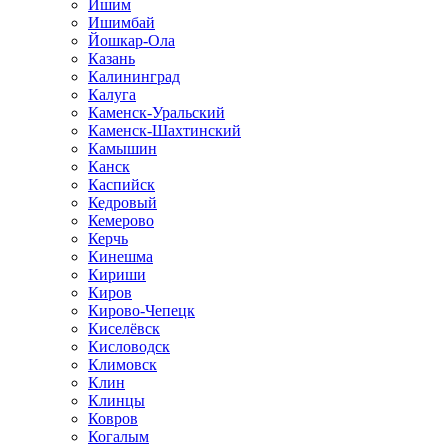
Ишим
Ишимбай
Йошкар-Ола
Казань
Калининград
Калуга
Каменск-Уральский
Каменск-Шахтинский
Камышин
Канск
Каспийск
Кедровый
Кемерово
Керчь
Кинешма
Кириши
Киров
Кирово-Чепецк
Киселёвск
Кисловодск
Климовск
Клин
Клинцы
Ковров
Когалым