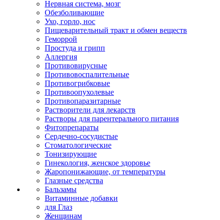
Нервная система, мозг
Обезболивающие
Ухо, горло, нос
Пищеварительный тракт и обмен веществ
Геморрой
Простуда и грипп
Аллергия
Противовирусные
Противовоспалительные
Противогрибковые
Противоопухолевые
Противопаразитарные
Растворители для лекарств
Растворы для парентерального питания
Фитопрепараты
Сердечно-сосудистые
Стоматологические
Тонизирующие
Гинекология, женское здоровье
Жаропонижающие, от температуры
Глазные средства
Бальзамы
Витаминные добавки
для Глаз
Женщинам