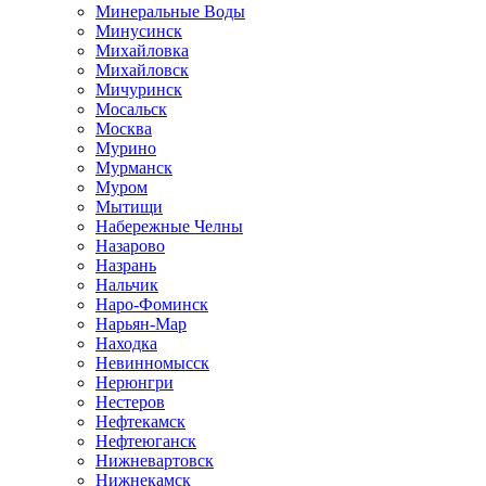
Минеральные Воды
Минусинск
Михайловка
Михайловск
Мичуринск
Мосальск
Москва
Мурино
Мурманск
Муром
Мытищи
Набережные Челны
Назарово
Назрань
Нальчик
Наро-Фоминск
Нарьян-Мар
Находка
Невинномысск
Нерюнгри
Нестеров
Нефтекамск
Нефтеюганск
Нижневартовск
Нижнекамск