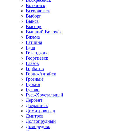
Воскресенск
Воткинск
Всеволожск
Выборг
Выкса
Высоцк
Вышний Волочёк
Вязьма
Гатчина
Гдов
Геленджик
Георгиевск
Глазов
Горбатов
Горно-Алтайск
Грозный
Губкин
Гуково
Гусь-Хрустальный
Дербент
Дзержинск
Димитровград
Дмитров
Долгопрудный
Домодедово