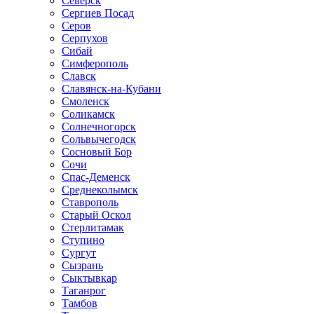
Северск
Сергиев Посад
Серов
Серпухов
Сибай
Симферополь
Славск
Славянск-на-Кубани
Смоленск
Соликамск
Солнечногорск
Сольвычегодск
Сосновый Бор
Сочи
Спас-Деменск
Среднеколымск
Ставрополь
Старый Оскол
Стерлитамак
Ступино
Сургут
Сызрань
Сыктывкар
Таганрог
Тамбов