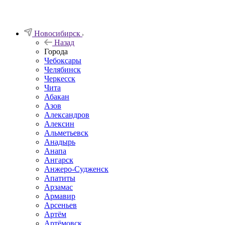
Новосибирск
Назад
Города
Чебоксары
Челябинск
Черкесск
Чита
Абакан
Азов
Александров
Алексин
Альметьевск
Анадырь
Анапа
Ангарск
Анжеро-Судженск
Апатиты
Арзамас
Армавир
Арсеньев
Артём
Артёмовск