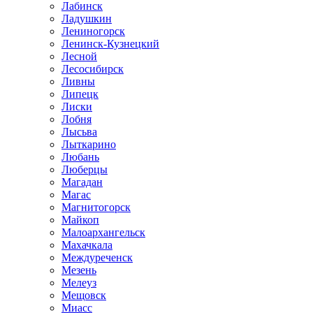
Лабинск
Ладушкин
Лениногорск
Ленинск-Кузнецкий
Лесной
Лесосибирск
Ливны
Липецк
Лиски
Лобня
Лысьва
Лыткарино
Любань
Люберцы
Магадан
Магас
Магнитогорск
Майкоп
Малоархангельск
Махачкала
Междуреченск
Мезень
Мелеуз
Мещовск
Миасс