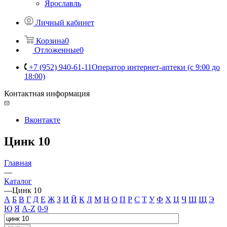
Ярославль
Личный кабинет
Корзина
0
Отложенные
0
+7 (952) 940-61-11
Оператор интернет-аптеки (с 9:00 до
18:00)
Контактная информация
Вконтакте
Цинк 10
Главная
—
Каталог
—
Цинк 10
А
Б
В
Г
Д
Е
Ж
З
И
Й
К
Л
М
Н
О
П
Р
С
Т
У
Ф
Х
Ц
Ч
Ш
Щ
Э
Ю
Я
A-Z
0-9