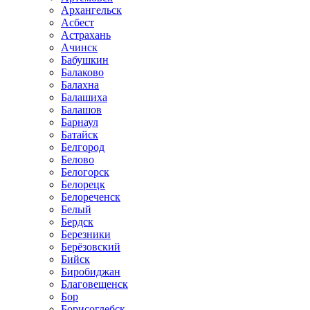
Архангельск
Асбест
Астрахань
Ачинск
Бабушкин
Балаково
Балахна
Балашиха
Балашов
Барнаул
Батайск
Белгород
Белово
Белогорск
Белорецк
Белореченск
Белый
Бердск
Березники
Берёзовский
Бийск
Биробиджан
Благовещенск
Бор
Борисоглебск