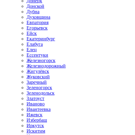
Донецк
Донской
Дубна
Духовщина
Евпатория
Егорьевск
Ейск
Екатеринбург
Елабуга
Елец
Ессентуки
Железногорск
Железнодорожный
Жигулёвск
Жуковский
Заречный
Зеленогорск
Зеленодольск
Златоуст
Иваново
Ивантеевка
Ижевск
Избербаш
Иркутск
Искитим