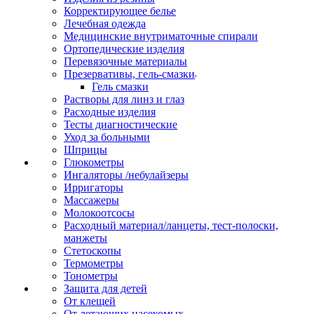
Корректирующее белье
Лечебная одежда
Медицинские внутриматочные спирали
Ортопедические изделия
Перевязочные материалы
Презервативы, гель-смазки
Гель смазки
Растворы для линз и глаз
Расходные изделия
Тесты диагностические
Уход за больными
Шприцы
Глюкометры
Ингаляторы /небулайзеры
Ирригаторы
Массажеры
Молокоотсосы
Расходный материал/ланцеты, тест-полоски,
манжеты
Стетоскопы
Термометры
Тонометры
Защита для детей
От клещей
От летающих насекомых