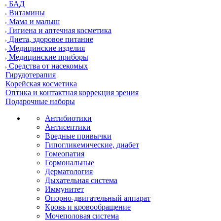
БАД
Витамины
Мама и малыш
Гигиена и аптечная косметика
Диета, здоровое питание
Медицинские изделия
Медицинские приборы
Средства от насекомых
Гирудотерапия
Корейская косметика
Оптика и контактная коррекция зрения
Подарочные наборы
Антибиотики
Антисептики
Вредные привычки
Гипогликемические, диабет
Гомеопатия
Гормональные
Дерматология
Дыхательная система
Иммунитет
Опорно-двигательный аппарат
Кровь и кровообращение
Мочеполовая система