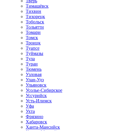
Тверь
Тимашёвск
Тихвин
Тихорецк
Тобольск
Тольятти
Томари
Томск
Троицк
Туапсе
Туймазы
Тула
Туран
Тюмень
Узловая
Улан-Удэ
Ульяновск
Усолье-Сибирское
Уссурийск
Усть-Илимск
Уфа
Ухта
Фрязино
Хабаровск
Ханта-Мансийск