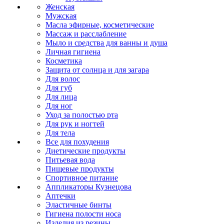
Женская
Мужская
Масла эфирные, косметические
Массаж и расслабление
Мыло и средства для ванны и душа
Личная гигиена
Косметика
Защита от солнца и для загара
Для волос
Для губ
Для лица
Для ног
Уход за полостью рта
Для рук и ногтей
Для тела
Все для похудения
Диетические продукты
Питьевая вода
Пищевые продукты
Спортивное питание
Аппликаторы Кузнецова
Аптечки
Эластичные бинты
Гигиена полости носа
Изделия из резины