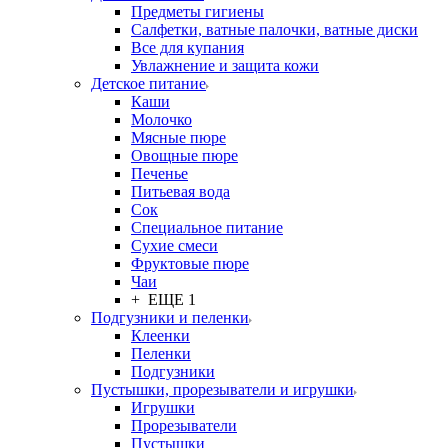
Предметы гигиены
Салфетки, ватные палочки, ватные диски
Все для купания
Увлажнение и защита кожи
Детское питание
Каши
Молочко
Мясные пюре
Овощные пюре
Печенье
Питьевая вода
Сок
Специальное питание
Сухие смеси
Фруктовые пюре
Чаи
+ ЕЩЕ 1
Подгузники и пеленки
Клеенки
Пеленки
Подгузники
Пустышки, прорезыватели и игрушки
Игрушки
Прорезыватели
Пустышки