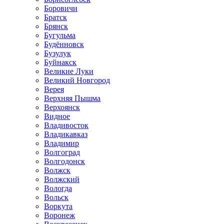
Боровичи
Братск
Брянск
Бугульма
Будённовск
Бузулук
Буйнакск
Великие Луки
Великий Новгород
Верея
Верхняя Пышма
Верхоянск
Видное
Владивосток
Владикавказ
Владимир
Волгоград
Волгодонск
Волжск
Волжский
Вологда
Вольск
Воркута
Воронеж