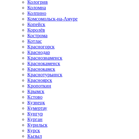
Кологрив
Коломна
Колпино
Комсомольск-на-Амуре
Копейск
Королёв
Кострома
Котлас
Красногорск
Краснодар
Краснознаменск
Краснокаменск
Краснокамск
Краснотурьинск
Красноярск
Кропоткин
Крымск
Кстово
Кузнецк
Кумертау
Кунгур
Курган
Курильск
Курск
Кызыл