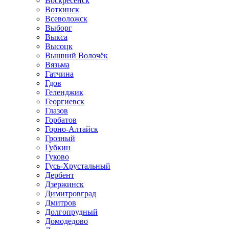
Воскресенск
Воткинск
Всеволожск
Выборг
Выкса
Высоцк
Вышний Волочёк
Вязьма
Гатчина
Гдов
Геленджик
Георгиевск
Глазов
Горбатов
Горно-Алтайск
Грозный
Губкин
Гуково
Гусь-Хрустальный
Дербент
Дзержинск
Димитровград
Дмитров
Долгопрудный
Домодедово