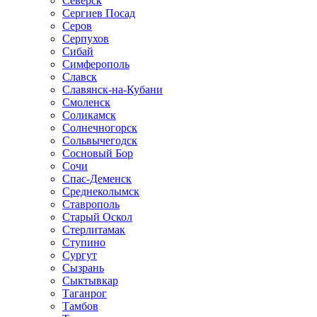
Северск
Сергиев Посад
Серов
Серпухов
Сибай
Симферополь
Славск
Славянск-на-Кубани
Смоленск
Соликамск
Солнечногорск
Сольвычегодск
Сосновый Бор
Сочи
Спас-Деменск
Среднеколымск
Ставрополь
Старый Оскол
Стерлитамак
Ступино
Сургут
Сызрань
Сыктывкар
Таганрог
Тамбов