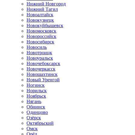
Нижний Новгород
Нижний Тагил
Новоалтайск
Новокузнецк
Новокуйбышевск
Новомосковск
Новороссийск
Новосибирск
Новосиль
Новотроицк
Новоуральск
Новочебоксарск
Новочеркасск
Новошахтинск
Новый Уренгой
Ногинск
Норильск
Ноябрьск
Нягань
Обнинск
Одинцово
Озёрск
Октябрьский
Омск
Орёл