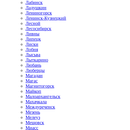
Лабинск
Ладушкин
Лениногорск
Ленинск-Кузнецкий
Лесной
Лесосибирск
Ливны
Липецк
Лиски
Лобня
Лысьва
Лыткарино
Любань
Люберцы
Магадан
Магас
Магнитогорск
Майкоп
Малоархангельск
Махачкала
Междуреченск
Мезень
Мелеуз
Мещовск
Миасс