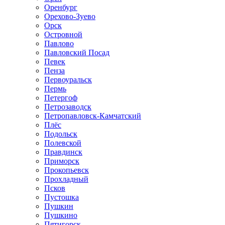
Оренбург
Орехово-Зуево
Орск
Островной
Павлово
Павловский Посад
Певек
Пенза
Первоуральск
Пермь
Петергоф
Петрозаводск
Петропавловск-Камчатский
Плёс
Подольск
Полевской
Правдинск
Приморск
Прокопьевск
Прохладный
Псков
Пустошка
Пушкин
Пушкино
Пятигорск