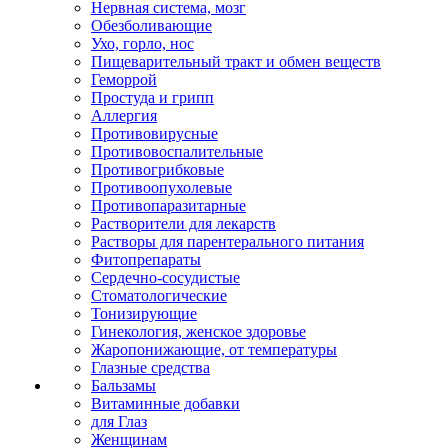
Нервная система, мозг
Обезболивающие
Ухо, горло, нос
Пищеварительный тракт и обмен веществ
Геморрой
Простуда и грипп
Аллергия
Противовирусные
Противовоспалительные
Противогрибковые
Противоопухолевые
Противопаразитарные
Растворители для лекарств
Растворы для парентерального питания
Фитопрепараты
Сердечно-сосудистые
Стоматологические
Тонизирующие
Гинекология, женское здоровье
Жаропонижающие, от температуры
Глазные средства
Бальзамы
Витаминные добавки
для Глаз
Женщинам