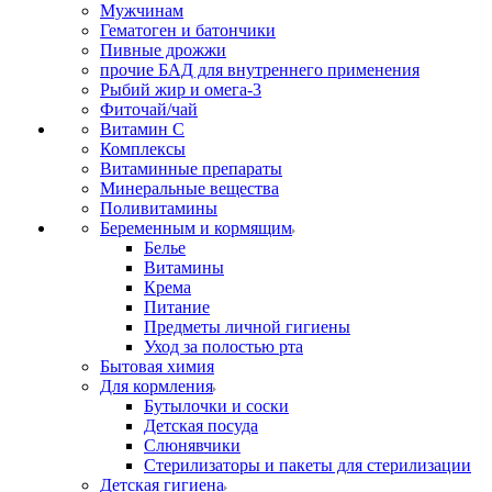
Мужчинам
Гематоген и батончики
Пивные дрожжи
прочие БАД для внутреннего применения
Рыбий жир и омега-3
Фиточай/чай
Витамин С
Комплексы
Витаминные препараты
Минеральные вещества
Поливитамины
Беременным и кормящим
Белье
Витамины
Крема
Питание
Предметы личной гигиены
Уход за полостью рта
Бытовая химия
Для кормления
Бутылочки и соски
Детская посуда
Слюнявчики
Стерилизаторы и пакеты для стерилизации
Детская гигиена