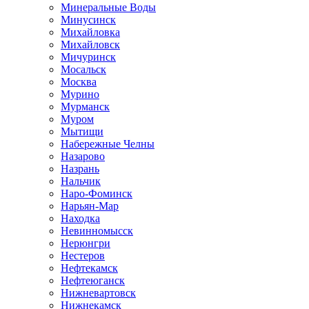
Минеральные Воды
Минусинск
Михайловка
Михайловск
Мичуринск
Мосальск
Москва
Мурино
Мурманск
Муром
Мытищи
Набережные Челны
Назарово
Назрань
Нальчик
Наро-Фоминск
Нарьян-Мар
Находка
Невинномысск
Нерюнгри
Нестеров
Нефтекамск
Нефтеюганск
Нижневартовск
Нижнекамск