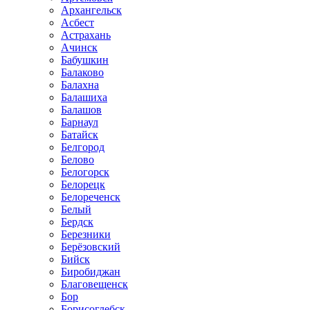
Архангельск
Асбест
Астрахань
Ачинск
Бабушкин
Балаково
Балахна
Балашиха
Балашов
Барнаул
Батайск
Белгород
Белово
Белогорск
Белорецк
Белореченск
Белый
Бердск
Березники
Берёзовский
Бийск
Биробиджан
Благовещенск
Бор
Борисоглебск