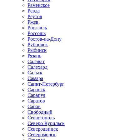
Раменское
Ревда
Реутов
Ржев
Рославль
Россошь
Ростов-на-Дону
Рубцовск
Рыбинск
Рязань
Салават
Салехард
Сальск
Самара
Санкт-Петербург
Саранск
Сарапул
Саратов
Саров
Свободный
Севастополь
Северо-Курильск
Северодвинск
Североморск