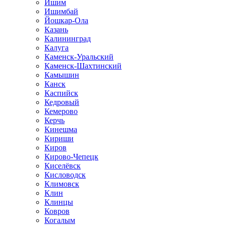
Ишим
Ишимбай
Йошкар-Ола
Казань
Калининград
Калуга
Каменск-Уральский
Каменск-Шахтинский
Камышин
Канск
Каспийск
Кедровый
Кемерово
Керчь
Кинешма
Кириши
Киров
Кирово-Чепецк
Киселёвск
Кисловодск
Климовск
Клин
Клинцы
Ковров
Когалым