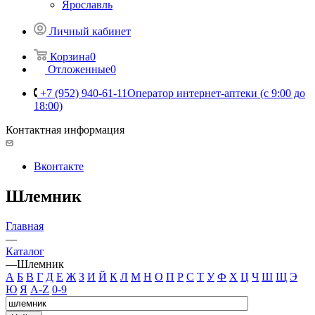
Ярославль
Личный кабинет
Корзина
0
Отложенные
0
+7 (952) 940-61-11
Оператор интернет-аптеки (с 9:00 до
18:00)
Контактная информация
Вконтакте
Шлемник
Главная
—
Каталог
—
Шлемник
А
Б
В
Г
Д
Е
Ж
З
И
Й
К
Л
М
Н
О
П
Р
С
Т
У
Ф
Х
Ц
Ч
Ш
Щ
Э
Ю
Я
A-Z
0-9