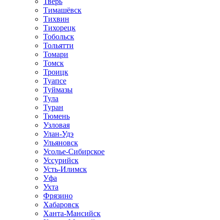
Тверь
Тимашёвск
Тихвин
Тихорецк
Тобольск
Тольятти
Томари
Томск
Троицк
Туапсе
Туймазы
Тула
Туран
Тюмень
Узловая
Улан-Удэ
Ульяновск
Усолье-Сибирское
Уссурийск
Усть-Илимск
Уфа
Ухта
Фрязино
Хабаровск
Ханта-Мансийск