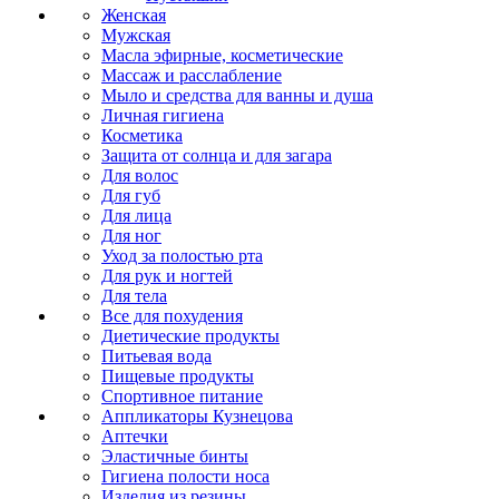
Женская
Мужская
Масла эфирные, косметические
Массаж и расслабление
Мыло и средства для ванны и душа
Личная гигиена
Косметика
Защита от солнца и для загара
Для волос
Для губ
Для лица
Для ног
Уход за полостью рта
Для рук и ногтей
Для тела
Все для похудения
Диетические продукты
Питьевая вода
Пищевые продукты
Спортивное питание
Аппликаторы Кузнецова
Аптечки
Эластичные бинты
Гигиена полости носа
Изделия из резины