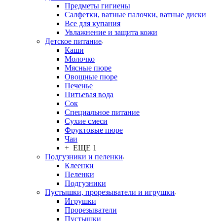
Предметы гигиены
Салфетки, ватные палочки, ватные диски
Все для купания
Увлажнение и защита кожи
Детское питание
Каши
Молочко
Мясные пюре
Овощные пюре
Печенье
Питьевая вода
Сок
Специальное питание
Сухие смеси
Фруктовые пюре
Чаи
+ ЕЩЕ 1
Подгузники и пеленки
Клеенки
Пеленки
Подгузники
Пустышки, прорезыватели и игрушки
Игрушки
Прорезыватели
Пустышки