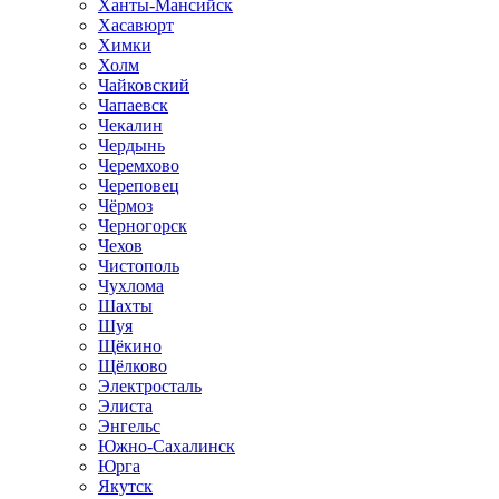
Ханты-Мансийск
Хасавюрт
Химки
Холм
Чайковский
Чапаевск
Чекалин
Чердынь
Черемхово
Череповец
Чёрмоз
Черногорск
Чехов
Чистополь
Чухлома
Шахты
Шуя
Щёкино
Щёлково
Электросталь
Элиста
Энгельс
Южно-Сахалинск
Юрга
Якутск