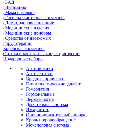
БАД
Витамины
Мама и малыш
Гигиена и аптечная косметика
Диета, здоровое питание
Медицинские изделия
Медицинские приборы
Средства от насекомых
Гирудотерапия
Корейская косметика
Оптика и контактная коррекция зрения
Подарочные наборы
Антибиотики
Антисептики
Вредные привычки
Гипогликемические, диабет
Гомеопатия
Гормональные
Дерматология
Дыхательная система
Иммунитет
Опорно-двигательный аппарат
Кровь и кровообращение
Мочеполовая система