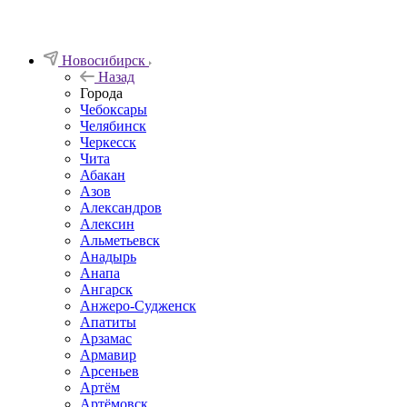
Новосибирск
Назад
Города
Чебоксары
Челябинск
Черкесск
Чита
Абакан
Азов
Александров
Алексин
Альметьевск
Анадырь
Анапа
Ангарск
Анжеро-Судженск
Апатиты
Арзамас
Армавир
Арсеньев
Артём
Артёмовск