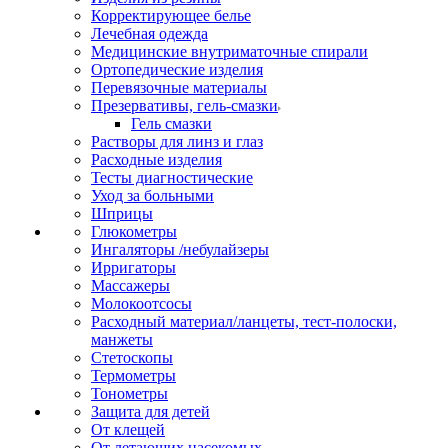
Корректирующее белье
Лечебная одежда
Медицинские внутриматочные спирали
Ортопедические изделия
Перевязочные материалы
Презервативы, гель-смазки
Гель смазки
Растворы для линз и глаз
Расходные изделия
Тесты диагностические
Уход за больными
Шприцы
Глюкометры
Ингаляторы /небулайзеры
Ирригаторы
Массажеры
Молокоотсосы
Расходный материал/ланцеты, тест-полоски,
манжеты
Стетоскопы
Термометры
Тонометры
Защита для детей
От клещей
От летающих насекомых