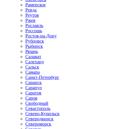
Раменское
Ревда
Реутов
Ржев
Рославль
Россошь
Ростов-на-Дону
Рубцовск
Рыбинск
Рязань
Салават
Салехард
Сальск
Самара
Санкт-Петербург
Саранск
Сарапул
Саратов
Саров
Свободный
Севастополь
Северо-Курильск
Северодвинск
Североморск