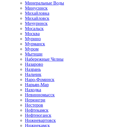
Минеральные Воды
Минусинск
Михайловка
Михайловск
Мичуринск
Мосальск
Москва
Мурино
Мурманск
Муром
Мытищи
Набережные Челны
Назарово
Назрань
Нальчик
Наро-Фоминск
Нарьян-Мар
Находка
Невинномысск
Нерюнгри
Нестеров
Нефтекамск
Нефтеюганск
Нижневартовск
Нижнекамск