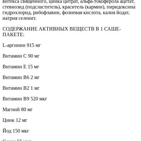
витекса священного, цинка цитрат, альфа-токоферола ацетат,
стевиозид (подсластитель), краситель (кармин), пиридоксина
гидрохлорид, рибофлавин, фолиевая кислота, калия йодат,
натрия селенит.
СОДЕРЖАНИЕ АКТИВНЫХ ВЕЩЕСТВ В 1 САШЕ-
ПАКЕТЕ:
L-аргинин 915 мг
Витамин С 90 мг
Витамин Е 15 мг
Витамин В6 2 мг
Витамин В2 1 мг
Витамин В9 520 мкг
Магний 80 мг
Цинк 12 мг
Йод 150 мкг