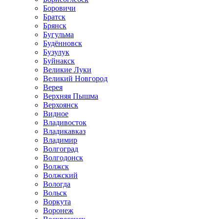
Боровичи
Братск
Брянск
Бугульма
Будённовск
Бузулук
Буйнакск
Великие Луки
Великий Новгород
Верея
Верхняя Пышма
Верхоянск
Видное
Владивосток
Владикавказ
Владимир
Волгоград
Волгодонск
Волжск
Волжский
Вологда
Вольск
Воркута
Воронеж