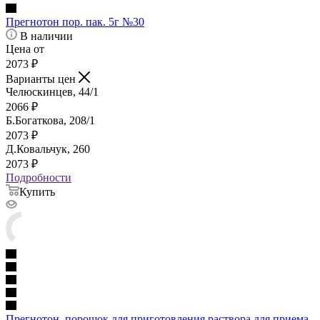
Прегнотон пор. пак. 5г №30
В наличии
Цена от
2073
₽
Варианты цен
Челюскинцев, 44/1
2066
₽
Б.Богаткова, 208/1
2073
₽
Д.Ковальчук, 260
2073
₽
Подробности
Купить
Прегнотон, порошок для приготовления раствора для приема