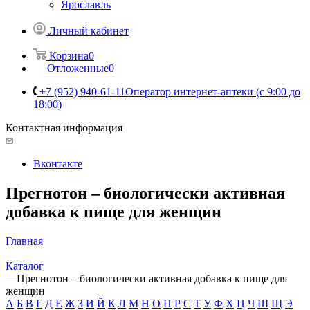
Ярославль
Личный кабинет
Корзина
0
Отложенные
0
+7 (952) 940-61-11
Оператор интернет-аптеки (с 9:00 до
18:00)
Контактная информация
Вконтакте
Прегнотон – биологически активная
добавка к пище для женщин
Главная
—
Каталог
—
Прегнотон – биологически активная добавка к пище для
женщин
А
Б
В
Г
Д
Е
Ж
З
И
Й
К
Л
М
Н
О
П
Р
С
Т
У
Ф
Х
Ц
Ч
Ш
Щ
Э