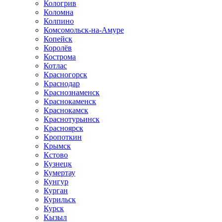
Кологрив
Коломна
Колпино
Комсомольск-на-Амуре
Копейск
Королёв
Кострома
Котлас
Красногорск
Краснодар
Краснознаменск
Краснокаменск
Краснокамск
Краснотурьинск
Красноярск
Кропоткин
Крымск
Кстово
Кузнецк
Кумертау
Кунгур
Курган
Курильск
Курск
Кызыл