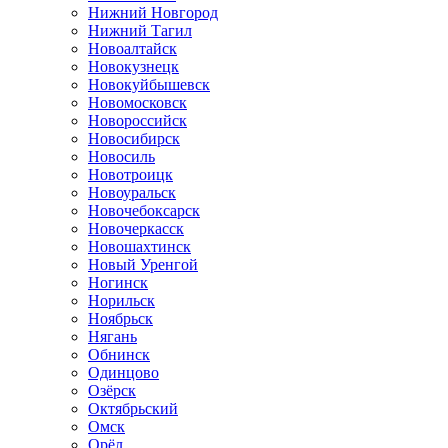
Нижний Новгород
Нижний Тагил
Новоалтайск
Новокузнецк
Новокуйбышевск
Новомосковск
Новороссийск
Новосибирск
Новосиль
Новотроицк
Новоуральск
Новочебоксарск
Новочеркасск
Новошахтинск
Новый Уренгой
Ногинск
Норильск
Ноябрьск
Нягань
Обнинск
Одинцово
Озёрск
Октябрьский
Омск
Орёл