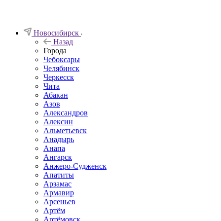
Новосибирск
Назад
Города
Чебоксары
Челябинск
Черкесск
Чита
Абакан
Азов
Александров
Алексин
Альметьевск
Анадырь
Анапа
Ангарск
Анжеро-Судженск
Апатиты
Арзамас
Армавир
Арсеньев
Артём
Артёмовск