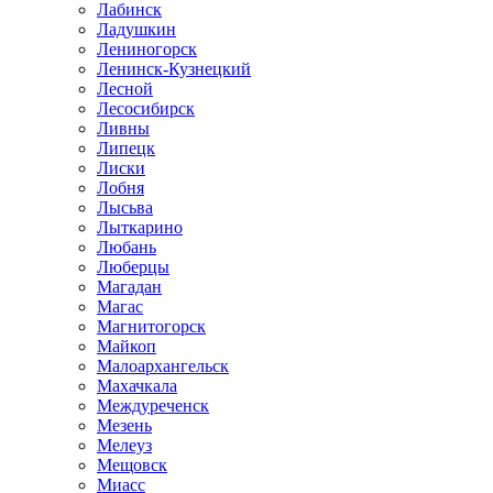
Лабинск
Ладушкин
Лениногорск
Ленинск-Кузнецкий
Лесной
Лесосибирск
Ливны
Липецк
Лиски
Лобня
Лысьва
Лыткарино
Любань
Люберцы
Магадан
Магас
Магнитогорск
Майкоп
Малоархангельск
Махачкала
Междуреченск
Мезень
Мелеуз
Мещовск
Миасс