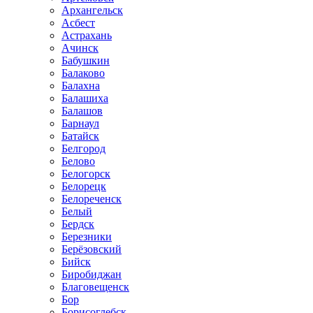
Архангельск
Асбест
Астрахань
Ачинск
Бабушкин
Балаково
Балахна
Балашиха
Балашов
Барнаул
Батайск
Белгород
Белово
Белогорск
Белорецк
Белореченск
Белый
Бердск
Березники
Берёзовский
Бийск
Биробиджан
Благовещенск
Бор
Борисоглебск