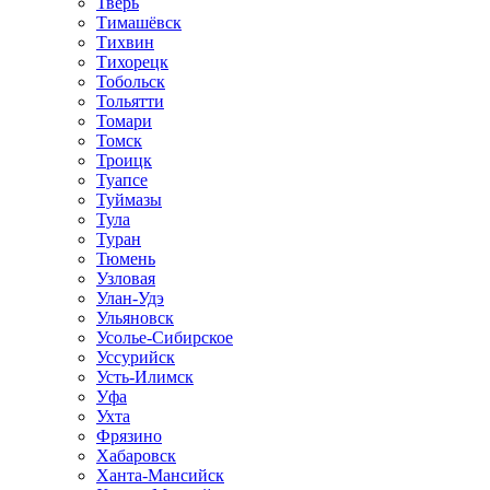
Тверь
Тимашёвск
Тихвин
Тихорецк
Тобольск
Тольятти
Томари
Томск
Троицк
Туапсе
Туймазы
Тула
Туран
Тюмень
Узловая
Улан-Удэ
Ульяновск
Усолье-Сибирское
Уссурийск
Усть-Илимск
Уфа
Ухта
Фрязино
Хабаровск
Ханта-Мансийск