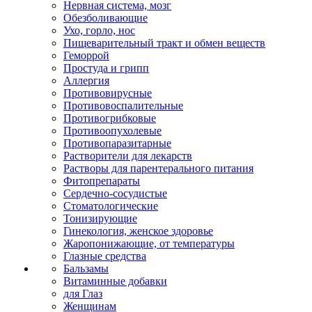
Нервная система, мозг
Обезболивающие
Ухо, горло, нос
Пищеварительный тракт и обмен веществ
Геморрой
Простуда и грипп
Аллергия
Противовирусные
Противовоспалительные
Противогрибковые
Противоопухолевые
Противопаразитарные
Растворители для лекарств
Растворы для парентерального питания
Фитопрепараты
Сердечно-сосудистые
Стоматологические
Тонизирующие
Гинекология, женское здоровье
Жаропонижающие, от температуры
Глазные средства
Бальзамы
Витаминные добавки
для Глаз
Женщинам