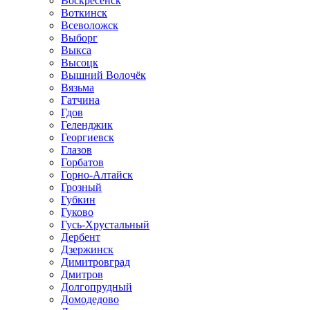
Воскресенск
Воткинск
Всеволожск
Выборг
Выкса
Высоцк
Вышний Волочёк
Вязьма
Гатчина
Гдов
Геленджик
Георгиевск
Глазов
Горбатов
Горно-Алтайск
Грозный
Губкин
Гуково
Гусь-Хрустальный
Дербент
Дзержинск
Димитровград
Дмитров
Долгопрудный
Домодедово