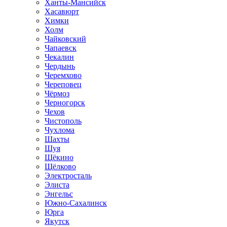
Ханты-Мансийск
Хасавюрт
Химки
Холм
Чайковский
Чапаевск
Чекалин
Чердынь
Черемхово
Череповец
Чёрмоз
Черногорск
Чехов
Чистополь
Чухлома
Шахты
Шуя
Щёкино
Щёлково
Электросталь
Элиста
Энгельс
Южно-Сахалинск
Юрга
Якутск