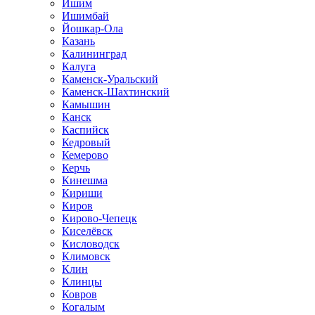
Ишим
Ишимбай
Йошкар-Ола
Казань
Калининград
Калуга
Каменск-Уральский
Каменск-Шахтинский
Камышин
Канск
Каспийск
Кедровый
Кемерово
Керчь
Кинешма
Кириши
Киров
Кирово-Чепецк
Киселёвск
Кисловодск
Климовск
Клин
Клинцы
Ковров
Когалым