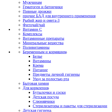
Мужчинам
Гематоген и батончики
Пивные дрожжи
прочие БАД для внутреннего применения
Рыбий жир и омега-3
Фиточай/чай
Витамин С
Комплексы
Витаминные препараты
Минеральные вещества
Поливитамины
Беременным и кормящим
Белье
Витамины
Крема
Питание
Предметы личной гигиены
Уход за полостью рта
Бытовая химия
Для кормления
Бутылочки и соски
Детская посуда
Слюнявчики
Стерилизаторы и пакеты для стерилизации
Детская гигиена