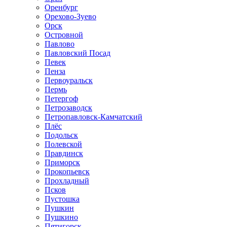
Оренбург
Орехово-Зуево
Орск
Островной
Павлово
Павловский Посад
Певек
Пенза
Первоуральск
Пермь
Петергоф
Петрозаводск
Петропавловск-Камчатский
Плёс
Подольск
Полевской
Правдинск
Приморск
Прокопьевск
Прохладный
Псков
Пустошка
Пушкин
Пушкино
Пятигорск