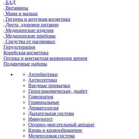
БАД
Витамины
Мама и малыш
Гигиена и аптечная косметика
Диета, здоровое питание
Медицинские изделия
Медицинские приборы
Средства от насекомых
Гирудотерапия
Корейская косметика
Оптика и контактная коррекция зрения
Подарочные наборы
Антибиотики
Антисептики
Вредные привычки
Гипогликемические, диабет
Гомеопатия
Гормональные
Дерматология
Дыхательная система
Иммунитет
Опорно-двигательный аппарат
Кровь и кровообращение
Мочеполовая система