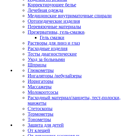
Корректирующее белье
Лечебная одежда
Медицинские внутриматочные спирали
Ортопедические изделия
Перевязочные материалы
Презервативы, гель-смазки
Гель смазки
Растворы для линз и глаз
Расходные изделия
Тесты диагностические
Уход за больными
Шприцы
Глюкометры
Ингаляторы /небулайзеры
Ирригаторы
Массажеры
Молокоотсосы
Расходный материал/ланцеты, тест-полоски,
манжеты
Стетоскопы
Термометры
Тонометры
Защита для детей
От клещей
От летающих насекомых