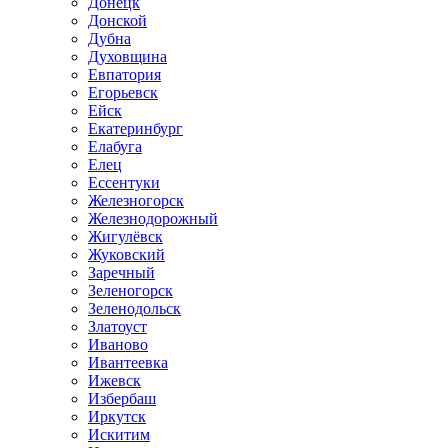
Донецк
Донской
Дубна
Духовщина
Евпатория
Егорьевск
Ейск
Екатеринбург
Елабуга
Елец
Ессентуки
Железногорск
Железнодорожный
Жигулёвск
Жуковский
Заречный
Зеленогорск
Зеленодольск
Златоуст
Иваново
Ивантеевка
Ижевск
Избербаш
Иркутск
Искитим