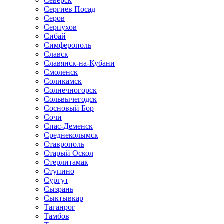
Северск
Сергиев Посад
Серов
Серпухов
Сибай
Симферополь
Славск
Славянск-на-Кубани
Смоленск
Соликамск
Солнечногорск
Сольвычегодск
Сосновый Бор
Сочи
Спас-Деменск
Среднеколымск
Ставрополь
Старый Оскол
Стерлитамак
Ступино
Сургут
Сызрань
Сыктывкар
Таганрог
Тамбов