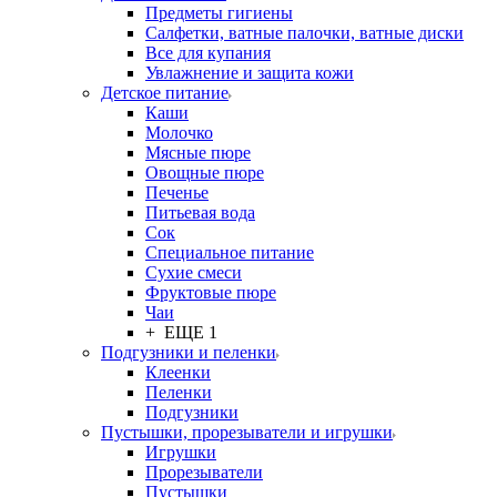
Предметы гигиены
Салфетки, ватные палочки, ватные диски
Все для купания
Увлажнение и защита кожи
Детское питание
Каши
Молочко
Мясные пюре
Овощные пюре
Печенье
Питьевая вода
Сок
Специальное питание
Сухие смеси
Фруктовые пюре
Чаи
+ ЕЩЕ 1
Подгузники и пеленки
Клеенки
Пеленки
Подгузники
Пустышки, прорезыватели и игрушки
Игрушки
Прорезыватели
Пустышки