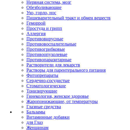
Нервная система, мозг
Обезболивающие
Ухо, горло, нос
Пищеварительный тракт и обмен веществ
Геморрой
Простуда и грипп
Аллергия
Противовирусные
Противовоспалительные
Противогрибковые
Противоопухолевые
Противопаразитарные
Растворители для лекарств
Растворы для парентерального питания
Фитопрепараты
Сердечно-сосудистые
Стоматологические
Тонизирующие
Гинекология, женское здоровье
Жаропонижающие, от температуры
Глазные средства
Бальзамы
Витаминные добавки
для Глаз
Женщинам