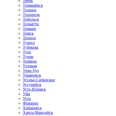
Тверь
Тимашёвск
Тихвин
Тихорецк
Тобольск
Тольятти
Томари
Томск
Троицк
Туапсе
Туймазы
Тула
Туран
Тюмень
Узловая
Улан-Удэ
Ульяновск
Усолье-Сибирское
Уссурийск
Усть-Илимск
Уфа
Ухта
Фрязино
Хабаровск
Ханта-Мансийск