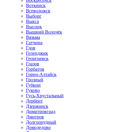
Воскресенск
Воткинск
Всеволожск
Выборг
Выкса
Высоцк
Вышний Волочёк
Вязьма
Гатчина
Гдов
Геленджик
Георгиевск
Глазов
Горбатов
Горно-Алтайск
Грозный
Губкин
Гуково
Гусь-Хрустальный
Дербент
Дзержинск
Димитровград
Дмитров
Долгопрудный
Домодедово