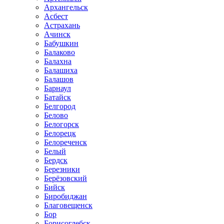
Архангельск
Асбест
Астрахань
Ачинск
Бабушкин
Балаково
Балахна
Балашиха
Балашов
Барнаул
Батайск
Белгород
Белово
Белогорск
Белорецк
Белореченск
Белый
Бердск
Березники
Берёзовский
Бийск
Биробиджан
Благовещенск
Бор
Борисоглебск