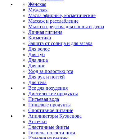
Женская
Мужская
Масла эфирные, косметические
Массаж и расслабление
Мыло и средства для ванны и душа
Личная гигиена
Косметика
Защита от солнца и для загара
Для волос
Для губ
Для лица
Для ног
Уход за полостью рта
Для рук и ногтей
Для тела
Все для похудения
Диетические продукты
Питьевая вода
Пищевые продукты
Спортивное питание
Аппликаторы Кузнецова
Аптечки
Эластичные бинты
Гигиена полости носа
Изделия из резины