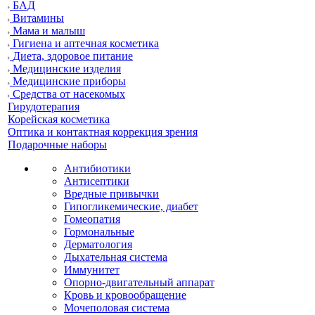
БАД
Витамины
Мама и малыш
Гигиена и аптечная косметика
Диета, здоровое питание
Медицинские изделия
Медицинские приборы
Средства от насекомых
Гирудотерапия
Корейская косметика
Оптика и контактная коррекция зрения
Подарочные наборы
Антибиотики
Антисептики
Вредные привычки
Гипогликемические, диабет
Гомеопатия
Гормональные
Дерматология
Дыхательная система
Иммунитет
Опорно-двигательный аппарат
Кровь и кровообращение
Мочеполовая система