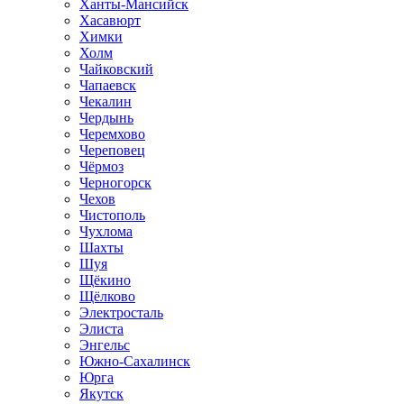
Ханты-Мансийск
Хасавюрт
Химки
Холм
Чайковский
Чапаевск
Чекалин
Чердынь
Черемхово
Череповец
Чёрмоз
Черногорск
Чехов
Чистополь
Чухлома
Шахты
Шуя
Щёкино
Щёлково
Электросталь
Элиста
Энгельс
Южно-Сахалинск
Юрга
Якутск