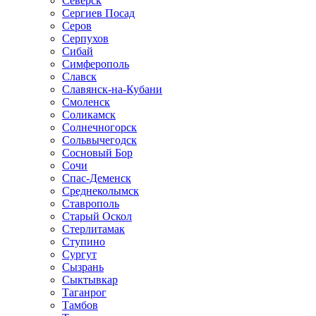
Северск
Сергиев Посад
Серов
Серпухов
Сибай
Симферополь
Славск
Славянск-на-Кубани
Смоленск
Соликамск
Солнечногорск
Сольвычегодск
Сосновый Бор
Сочи
Спас-Деменск
Среднеколымск
Ставрополь
Старый Оскол
Стерлитамак
Ступино
Сургут
Сызрань
Сыктывкар
Таганрог
Тамбов