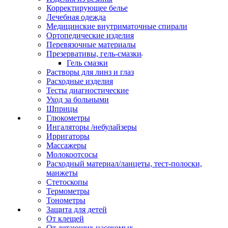
Корректирующее белье
Лечебная одежда
Медицинские внутриматочные спирали
Ортопедические изделия
Перевязочные материалы
Презервативы, гель-смазки
Гель смазки
Растворы для линз и глаз
Расходные изделия
Тесты диагностические
Уход за больными
Шприцы
Глюкометры
Ингаляторы /небулайзеры
Ирригаторы
Массажеры
Молокоотсосы
Расходный материал/ланцеты, тест-полоски,
манжеты
Стетоскопы
Термометры
Тонометры
Защита для детей
От клещей
От летающих насекомых