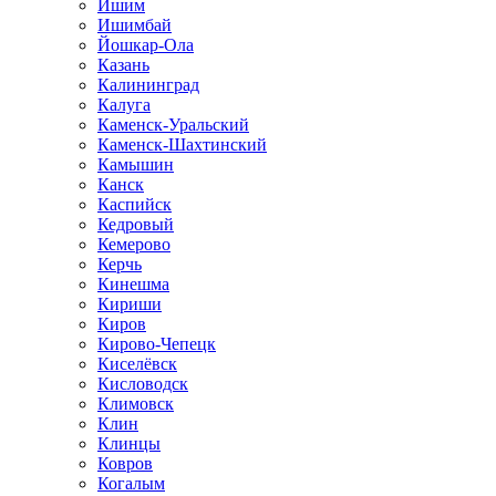
Ишим
Ишимбай
Йошкар-Ола
Казань
Калининград
Калуга
Каменск-Уральский
Каменск-Шахтинский
Камышин
Канск
Каспийск
Кедровый
Кемерово
Керчь
Кинешма
Кириши
Киров
Кирово-Чепецк
Киселёвск
Кисловодск
Климовск
Клин
Клинцы
Ковров
Когалым