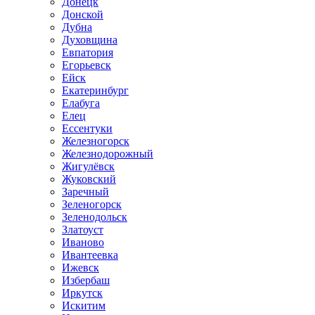
Донецк
Донской
Дубна
Духовщина
Евпатория
Егорьевск
Ейск
Екатеринбург
Елабуга
Елец
Ессентуки
Железногорск
Железнодорожный
Жигулёвск
Жуковский
Заречный
Зеленогорск
Зеленодольск
Златоуст
Иваново
Ивантеевка
Ижевск
Избербаш
Иркутск
Искитим