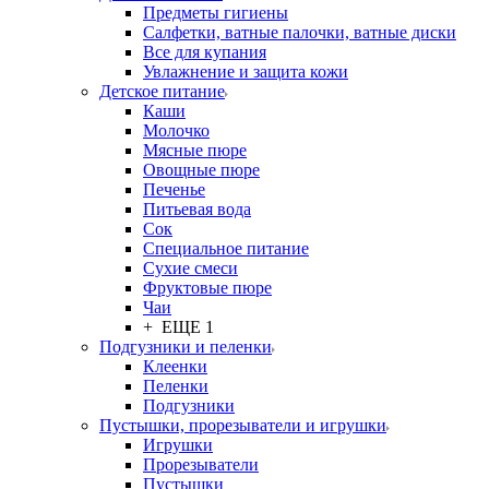
Предметы гигиены
Салфетки, ватные палочки, ватные диски
Все для купания
Увлажнение и защита кожи
Детское питание
Каши
Молочко
Мясные пюре
Овощные пюре
Печенье
Питьевая вода
Сок
Специальное питание
Сухие смеси
Фруктовые пюре
Чаи
+ ЕЩЕ 1
Подгузники и пеленки
Клеенки
Пеленки
Подгузники
Пустышки, прорезыватели и игрушки
Игрушки
Прорезыватели
Пустышки