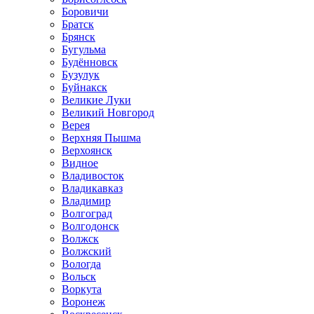
Боровичи
Братск
Брянск
Бугульма
Будённовск
Бузулук
Буйнакск
Великие Луки
Великий Новгород
Верея
Верхняя Пышма
Верхоянск
Видное
Владивосток
Владикавказ
Владимир
Волгоград
Волгодонск
Волжск
Волжский
Вологда
Вольск
Воркута
Воронеж