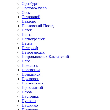
Оренбург
Орехово-Зуево
Орск
Островной
Павлово
Павловский Посад
Певек
Пенза
Первоуральск
Пермь
Петергоф
Петрозаводск
Петропавловск-Камчатский
Плёс
Подольск
Полевской
Правдинск
Приморск
Прокопьевск
Прохладный
Псков
Пустошка
Пушкин
Пушкино
Пятигорск