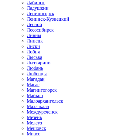
Лабинск
Ладушкин
Лениногорск
Ленинск-Кузнецкий
Лесной
Лесосибирск
Ливны
Липецк
Лиски
Лобня
Лысьва
Лыткарино
Любань
Люберцы
Магадан
Магас
Магнитогорск
Майкоп
Малоархангельск
Махачкала
Междуреченск
Мезень
Мелеуз
Мещовск
Миасс