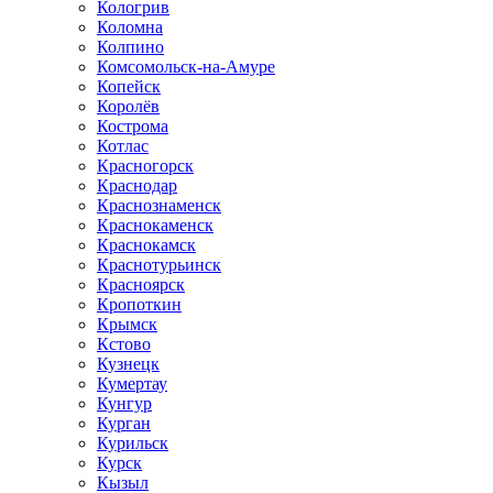
Кологрив
Коломна
Колпино
Комсомольск-на-Амуре
Копейск
Королёв
Кострома
Котлас
Красногорск
Краснодар
Краснознаменск
Краснокаменск
Краснокамск
Краснотурьинск
Красноярск
Кропоткин
Крымск
Кстово
Кузнецк
Кумертау
Кунгур
Курган
Курильск
Курск
Кызыл