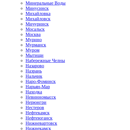
Минеральные Воды
Минусинск
Михайловка
Михайловск
Мичуринск
Мосальск
Москва
Мурино
Мурманск
Муром
Мытищи
Набережные Челны
Назарово
Назрань
Нальчик
Наро-Фоминск
Нарьян-Мар
Находка
Невинномысск
Нерюнгри
Нестеров
Нефтекамск
Нефтеюганск
Нижневартовск
Нижнекамск