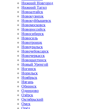
Нижний Новгород
Нижний Тагил
Новоалтайск
Новокузнецк
Новокуйбышевск
Новомосковск
Новороссийск
Новосибирск
Новосиль
Новотроицк
Новоуральск
Новочебоксарск
Новочеркасск
Новошахтинск
Новый Уренгой
Ногинск
Норильск
Ноябрьск
Нягань
Обнинск
Одинцово
Озёрск
Октябрьский
Омск
Орёл