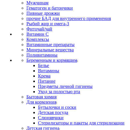
Мужчинам
Гематоген и батончики
Пивные дрожжи
прочие БАД для внутреннего применения
Рыбий жир и омега-3
Фиточай/чай
Витамин С
Комплексы
Витаминные препараты
Минеральные вещества
Поливитамины
Беременным и кормящим
Белье
Витамины
Крема
Питание
Предметы личной гигиены
Уход за полостью рта
Бытовая химия
Для кормления
Бутылочки и соски
Детская посуда
Слюнявчики
Стерилизаторы и пакеты для стерилизации
Детская гигиена