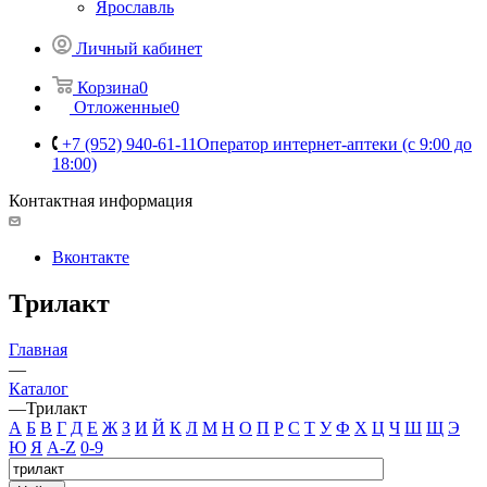
Ярославль
Личный кабинет
Корзина
0
Отложенные
0
+7 (952) 940-61-11
Оператор интернет-аптеки (с 9:00 до
18:00)
Контактная информация
Вконтакте
Трилакт
Главная
—
Каталог
—
Трилакт
А
Б
В
Г
Д
Е
Ж
З
И
Й
К
Л
М
Н
О
П
Р
С
Т
У
Ф
Х
Ц
Ч
Ш
Щ
Э
Ю
Я
A-Z
0-9