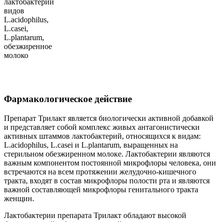
лактобактерий
видов
L.acidophilus,
L.casei,
L.plantarum,
обезжиренное
молоко
Фармакологическое действие
Препарат Трилакт является биологически активной добавкой
и представляет собой комплекс живых антагонистически
активных штаммов лактобактерий, относящихся к видам:
L.асidophilus, L.casei и L.plantarum, выращенных на
стерильном обезжиренном молоке. Лактобактерии являются
важным компонентом постоянной микрофлоры человека, они
встречаются на всем протяжении желудочно-кишечного
тракта, входят в состав микрофлоры полости рта и являются
важной составляющей микрофлоры генитального тракта
женщин.
Лактобактерии препарата Трилакт обладают высокой