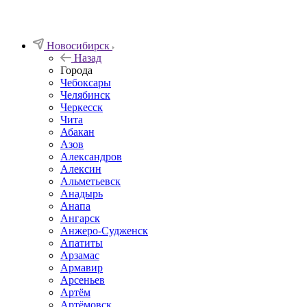
Новосибирск
Назад
Города
Чебоксары
Челябинск
Черкесск
Чита
Абакан
Азов
Александров
Алексин
Альметьевск
Анадырь
Анапа
Ангарск
Анжеро-Судженск
Апатиты
Арзамас
Армавир
Арсеньев
Артём
Артёмовск