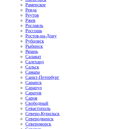
Раменское
Ревда
Реутов
Ржев
Рославль
Россошь
Ростов-на-Дону
Рубцовск
Рыбинск
Рязань
Салават
Салехард
Сальск
Самара
Санкт-Петербург
Саранск
Сарапул
Саратов
Саров
Свободный
Севастополь
Северо-Курильск
Северодвинск
Североморск