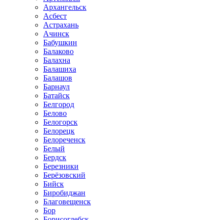
Архангельск
Асбест
Астрахань
Ачинск
Бабушкин
Балаково
Балахна
Балашиха
Балашов
Барнаул
Батайск
Белгород
Белово
Белогорск
Белорецк
Белореченск
Белый
Бердск
Березники
Берёзовский
Бийск
Биробиджан
Благовещенск
Бор
Борисоглебск