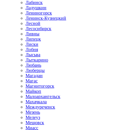
Лабинск
Ладушкин
Лениногорск
Ленинск-Кузнецкий
Лесной
Лесосибирск
Ливны
Липецк
Лиски
Лобня
Лысьва
Лыткарино
Любань
Люберцы
Магадан
Магас
Магнитогорск
Майкоп
Малоархангельск
Махачкала
Междуреченск
Мезень
Мелеуз
Мещовск
Миасс