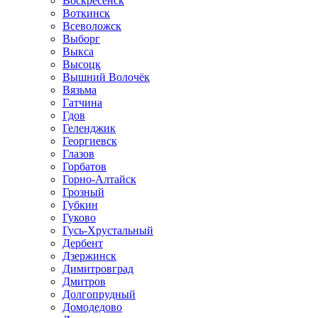
Воскресенск
Воткинск
Всеволожск
Выборг
Выкса
Высоцк
Вышний Волочёк
Вязьма
Гатчина
Гдов
Геленджик
Георгиевск
Глазов
Горбатов
Горно-Алтайск
Грозный
Губкин
Гуково
Гусь-Хрустальный
Дербент
Дзержинск
Димитровград
Дмитров
Долгопрудный
Домодедово