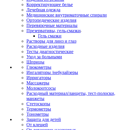
Корректирующее белье
Лечебная одежда
Медицинские внутриматочные спирали
Ортопедические изделия
Перевязочные материалы
Презервативы, гель-смазки
Гель смазки
Растворы для линз и глаз
Расходные изделия
Тесты диагностические
Уход за больными
Шприцы
Глюкометры
Ингаляторы /небулайзеры
Ирригаторы
Массажеры
Молокоотсосы
Расходный материал/ланцеты, тест-полоски,
манжеты
Стетоскопы
Термометры
Тонометры
Защита для детей
От клещей
От летающих насекомых