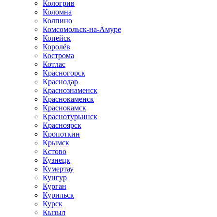
Кологрив
Коломна
Колпино
Комсомольск-на-Амуре
Копейск
Королёв
Кострома
Котлас
Красногорск
Краснодар
Краснознаменск
Краснокаменск
Краснокамск
Краснотурьинск
Красноярск
Кропоткин
Крымск
Кстово
Кузнецк
Кумертау
Кунгур
Курган
Курильск
Курск
Кызыл