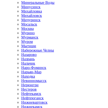
Минеральные Воды
Минусинск
Михайловка
Михайловск
Мичуринск
Мосальск
Москва
Мурино
Мурманск
Муром
Мытищи
Набережные Челны
Назарово
Назрань
Нальчик
Наро-Фоминск
Нарьян-Мар
Находка
Невинномысск
Нерюнгри
Нестеров
Нефтекамск
Нефтеюганск
Нижневартовск
Нижнекамск