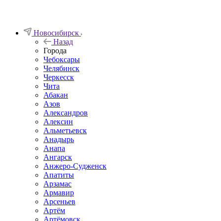
Новосибирск
Назад
Города
Чебоксары
Челябинск
Черкесск
Чита
Абакан
Азов
Александров
Алексин
Альметьевск
Анадырь
Анапа
Ангарск
Анжеро-Судженск
Апатиты
Арзамас
Армавир
Арсеньев
Артём
Артёмовск