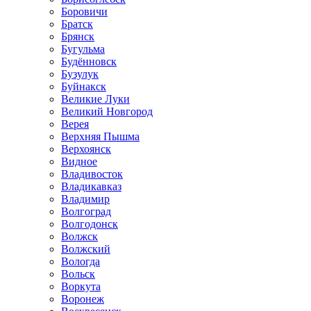
Боровичи
Братск
Брянск
Бугульма
Будённовск
Бузулук
Буйнакск
Великие Луки
Великий Новгород
Верея
Верхняя Пышма
Верхоянск
Видное
Владивосток
Владикавказ
Владимир
Волгоград
Волгодонск
Волжск
Волжский
Вологда
Вольск
Воркута
Воронеж