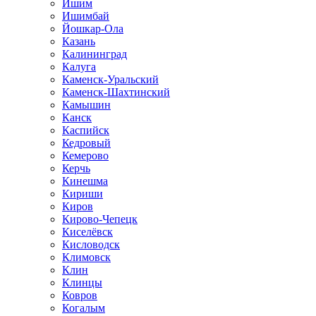
Ишим
Ишимбай
Йошкар-Ола
Казань
Калининград
Калуга
Каменск-Уральский
Каменск-Шахтинский
Камышин
Канск
Каспийск
Кедровый
Кемерово
Керчь
Кинешма
Кириши
Киров
Кирово-Чепецк
Киселёвск
Кисловодск
Климовск
Клин
Клинцы
Ковров
Когалым