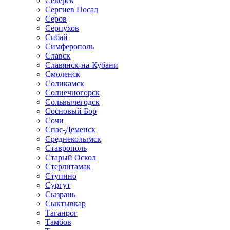
Северск
Сергиев Посад
Серов
Серпухов
Сибай
Симферополь
Славск
Славянск-на-Кубани
Смоленск
Соликамск
Солнечногорск
Сольвычегодск
Сосновый Бор
Сочи
Спас-Деменск
Среднеколымск
Ставрополь
Старый Оскол
Стерлитамак
Ступино
Сургут
Сызрань
Сыктывкар
Таганрог
Тамбов