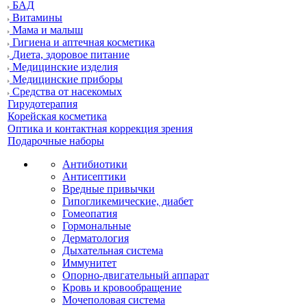
БАД
Витамины
Мама и малыш
Гигиена и аптечная косметика
Диета, здоровое питание
Медицинские изделия
Медицинские приборы
Средства от насекомых
Гирудотерапия
Корейская косметика
Оптика и контактная коррекция зрения
Подарочные наборы
Антибиотики
Антисептики
Вредные привычки
Гипогликемические, диабет
Гомеопатия
Гормональные
Дерматология
Дыхательная система
Иммунитет
Опорно-двигательный аппарат
Кровь и кровообращение
Мочеполовая система