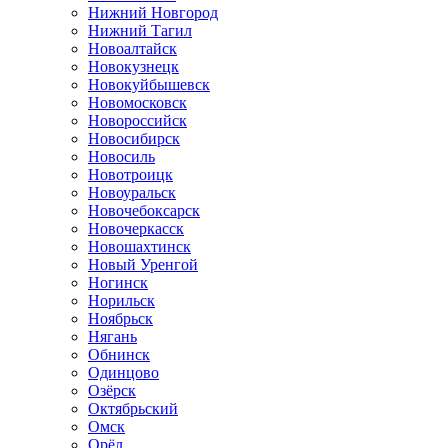
Нижний Новгород
Нижний Тагил
Новоалтайск
Новокузнецк
Новокуйбышевск
Новомосковск
Новороссийск
Новосибирск
Новосиль
Новотроицк
Новоуральск
Новочебоксарск
Новочеркасск
Новошахтинск
Новый Уренгой
Ногинск
Норильск
Ноябрьск
Нягань
Обнинск
Одинцово
Озёрск
Октябрьский
Омск
Орёл