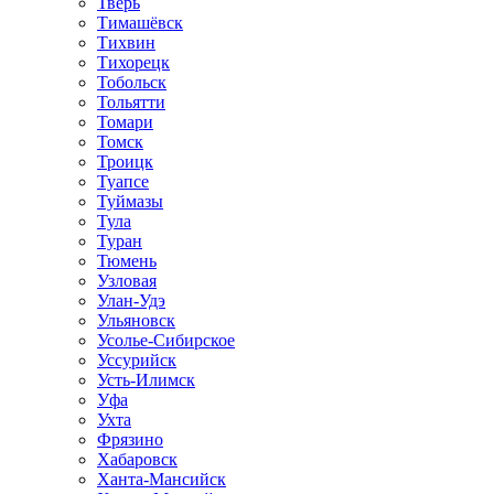
Тверь
Тимашёвск
Тихвин
Тихорецк
Тобольск
Тольятти
Томари
Томск
Троицк
Туапсе
Туймазы
Тула
Туран
Тюмень
Узловая
Улан-Удэ
Ульяновск
Усолье-Сибирское
Уссурийск
Усть-Илимск
Уфа
Ухта
Фрязино
Хабаровск
Ханта-Мансийск