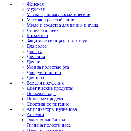
Женская
Мужская
Масла эфирные, косметические
Массаж и расслабление
Мыло и средства для ванны и душа
Личная гигиена
Косметика
Защита от солнца и для загара
Для волос
Для губ
Для лица
Для ног
Уход за полостью рта
Для рук и ногтей
Для тела
Все для похудения
Диетические продукты
Питьевая вода
Пищевые продукты
Спортивное питание
Аппликаторы Кузнецова
Аптечки
Эластичные бинты
Гигиена полости носа
Изделия из резины