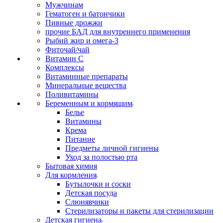
Мужчинам
Гематоген и батончики
Пивные дрожжи
прочие БАД для внутреннего применения
Рыбий жир и омега-3
Фиточай/чай
Витамин С
Комплексы
Витаминные препараты
Минеральные вещества
Поливитамины
Беременным и кормящим
Белье
Витамины
Крема
Питание
Предметы личной гигиены
Уход за полостью рта
Бытовая химия
Для кормления
Бутылочки и соски
Детская посуда
Слюнявчики
Стерилизаторы и пакеты для стерилизации
Детская гигиена