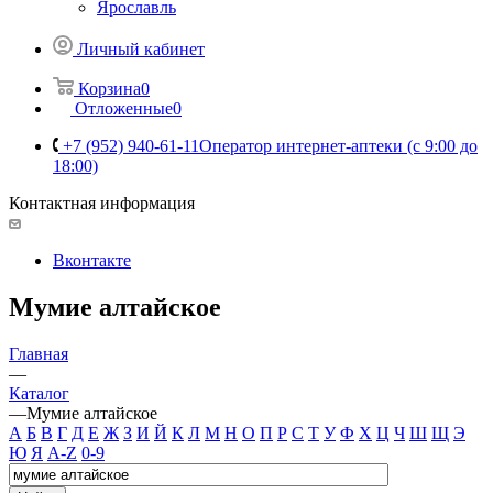
Ярославль
Личный кабинет
Корзина
0
Отложенные
0
+7 (952) 940-61-11
Оператор интернет-аптеки (с 9:00 до
18:00)
Контактная информация
Вконтакте
Мумие алтайское
Главная
—
Каталог
—
Мумие алтайское
А
Б
В
Г
Д
Е
Ж
З
И
Й
К
Л
М
Н
О
П
Р
С
Т
У
Ф
Х
Ц
Ч
Ш
Щ
Э
Ю
Я
A-Z
0-9