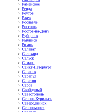
Раменское
Ревда
Реутов
Ржев
Рославль
Россошь
Ростов-на-Дону
Рубцовск
Рыбинск
Рязань
Салават
Салехард
Сальск
Самара
Санкт-Петербург
Саранск
Сарапул
Саратов
Саров
Свободный
Севастополь
Северо-Курильск
Северодвинск
Североморск