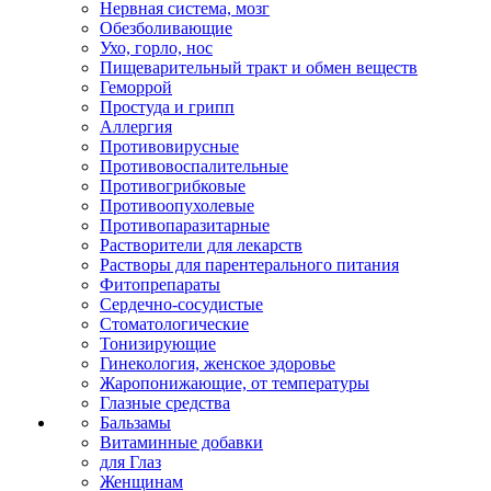
Нервная система, мозг
Обезболивающие
Ухо, горло, нос
Пищеварительный тракт и обмен веществ
Геморрой
Простуда и грипп
Аллергия
Противовирусные
Противовоспалительные
Противогрибковые
Противоопухолевые
Противопаразитарные
Растворители для лекарств
Растворы для парентерального питания
Фитопрепараты
Сердечно-сосудистые
Стоматологические
Тонизирующие
Гинекология, женское здоровье
Жаропонижающие, от температуры
Глазные средства
Бальзамы
Витаминные добавки
для Глаз
Женщинам