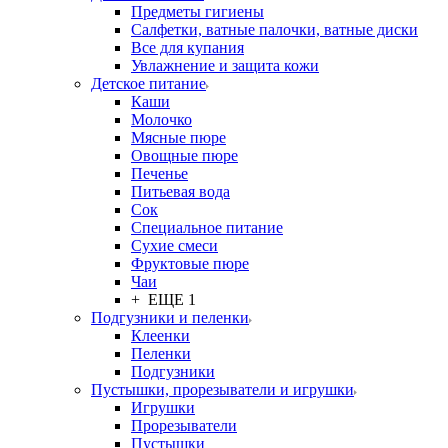
Предметы гигиены
Салфетки, ватные палочки, ватные диски
Все для купания
Увлажнение и защита кожи
Детское питание
Каши
Молочко
Мясные пюре
Овощные пюре
Печенье
Питьевая вода
Сок
Специальное питание
Сухие смеси
Фруктовые пюре
Чаи
+ ЕЩЕ 1
Подгузники и пеленки
Клеенки
Пеленки
Подгузники
Пустышки, прорезыватели и игрушки
Игрушки
Прорезыватели
Пустышки