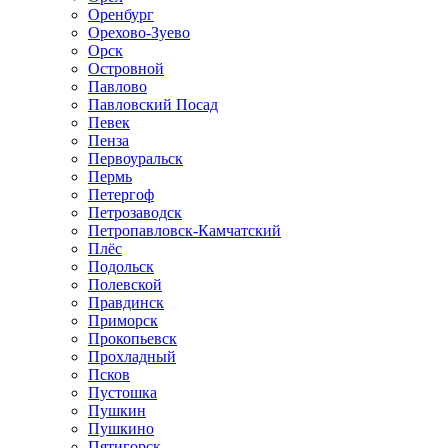
Оренбург
Орехово-Зуево
Орск
Островной
Павлово
Павловский Посад
Певек
Пенза
Первоуральск
Пермь
Петергоф
Петрозаводск
Петропавловск-Камчатский
Плёс
Подольск
Полевской
Правдинск
Приморск
Прокопьевск
Прохладный
Псков
Пустошка
Пушкин
Пушкино
Пятигорск