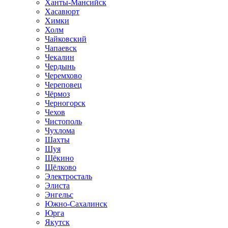
Ханты-Мансийск
Хасавюрт
Химки
Холм
Чайковский
Чапаевск
Чекалин
Чердынь
Черемхово
Череповец
Чёрмоз
Черногорск
Чехов
Чистополь
Чухлома
Шахты
Шуя
Щёкино
Щёлково
Электросталь
Элиста
Энгельс
Южно-Сахалинск
Юрга
Якутск