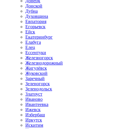
Донецк
Донской
Дубна
Духовщина
Евпатория
Егорьевск
Ейск
Екатеринбург
Елабуга
Елец
Ессентуки
Железногорск
Железнодорожный
Жигулёвск
Жуковский
Заречный
Зеленогорск
Зеленодольск
Златоуст
Иваново
Ивантеевка
Ижевск
Избербаш
Иркутск
Искитим