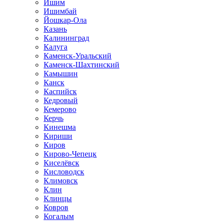
Ишим
Ишимбай
Йошкар-Ола
Казань
Калининград
Калуга
Каменск-Уральский
Каменск-Шахтинский
Камышин
Канск
Каспийск
Кедровый
Кемерово
Керчь
Кинешма
Кириши
Киров
Кирово-Чепецк
Киселёвск
Кисловодск
Климовск
Клин
Клинцы
Ковров
Когалым