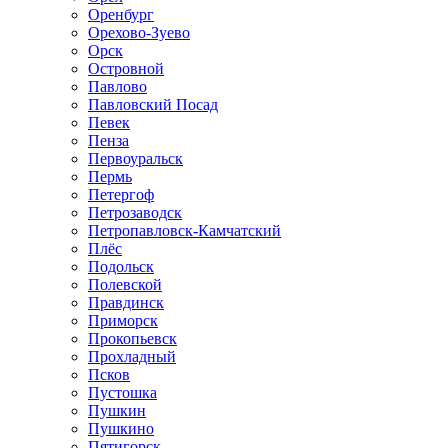
Оренбург
Орехово-Зуево
Орск
Островной
Павлово
Павловский Посад
Певек
Пенза
Первоуральск
Пермь
Петергоф
Петрозаводск
Петропавловск-Камчатский
Плёс
Подольск
Полевской
Правдинск
Приморск
Прокопьевск
Прохладный
Псков
Пустошка
Пушкин
Пушкино
Пятигорск