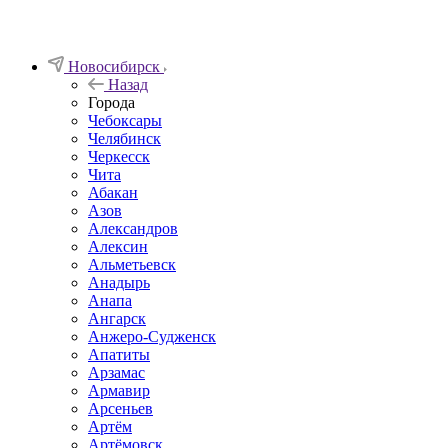
Новосибирск
Назад
Города
Чебоксары
Челябинск
Черкесск
Чита
Абакан
Азов
Александров
Алексин
Альметьевск
Анадырь
Анапа
Ангарск
Анжеро-Судженск
Апатиты
Арзамас
Армавир
Арсеньев
Артём
Артёмовск