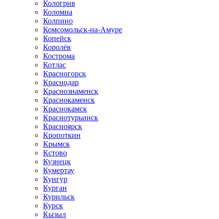
Кологрив
Коломна
Колпино
Комсомольск-на-Амуре
Копейск
Королёв
Кострома
Котлас
Красногорск
Краснодар
Краснознаменск
Краснокаменск
Краснокамск
Краснотурьинск
Красноярск
Кропоткин
Крымск
Кстово
Кузнецк
Кумертау
Кунгур
Курган
Курильск
Курск
Кызыл