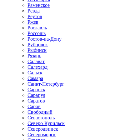
Раменское
Ревда
Реутов
Ржев
Рославль
Россошь
Ростов-на-Дону
Рубцовск
Рыбинск
Рязань
Салават
Салехард
Сальск
Самара
Санкт-Петербург
Саранск
Сарапул
Саратов
Саров
Свободный
Севастополь
Северо-Курильск
Северодвинск
Североморск