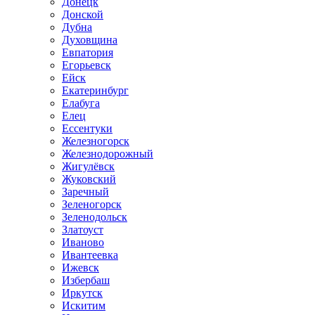
Донецк
Донской
Дубна
Духовщина
Евпатория
Егорьевск
Ейск
Екатеринбург
Елабуга
Елец
Ессентуки
Железногорск
Железнодорожный
Жигулёвск
Жуковский
Заречный
Зеленогорск
Зеленодольск
Златоуст
Иваново
Ивантеевка
Ижевск
Избербаш
Иркутск
Искитим