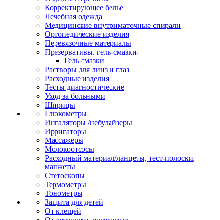
Корректирующее белье
Лечебная одежда
Медицинские внутриматочные спирали
Ортопедические изделия
Перевязочные материалы
Презервативы, гель-смазки
Гель смазки
Растворы для линз и глаз
Расходные изделия
Тесты диагностические
Уход за больными
Шприцы
Глюкометры
Ингаляторы /небулайзеры
Ирригаторы
Массажеры
Молокоотсосы
Расходный материал/ланцеты, тест-полоски,
манжеты
Стетоскопы
Термометры
Тонометры
Защита для детей
От клещей
От летающих насекомых