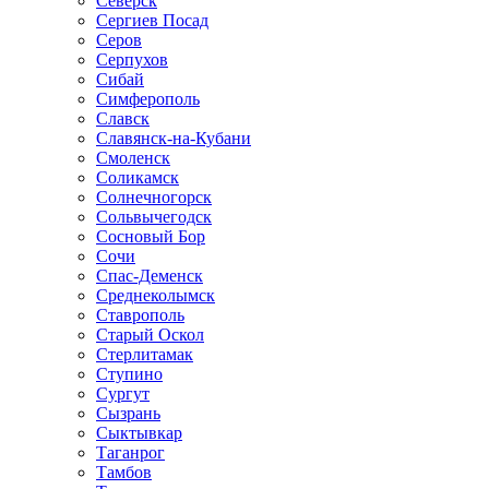
Северск
Сергиев Посад
Серов
Серпухов
Сибай
Симферополь
Славск
Славянск-на-Кубани
Смоленск
Соликамск
Солнечногорск
Сольвычегодск
Сосновый Бор
Сочи
Спас-Деменск
Среднеколымск
Ставрополь
Старый Оскол
Стерлитамак
Ступино
Сургут
Сызрань
Сыктывкар
Таганрог
Тамбов