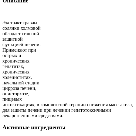
Описание
Экстракт траваы
солянки холмовой
обладает сильной
защитной
функцией печени.
Применяют при
острых и
хронических
гепатитах,
хронических
холециститах,
начальной стадии
цирроза печени,
описторхозе,
пищевых
интоксикациях, в комплексной терапии снижения массы тела,
для защиты печени при лечении гепатотоксичными
лекарственными средствами.
Активные ингредиенты