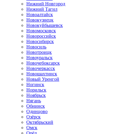
Нижний Новгород
Нижний Тагил
Новоалтайск
Новокузнецк
Новокуйбышевск
Новомосковск
Новороссийск
Новосибирск
Новосиль
Новотроицк
Новоуральск
Новочебоксарск
Новочеркасск
Новошахтинск
Новый Уренгой
Ногинск
Норильск
Ноябрьск
Нягань
Обнинск
Одинцово
Озёрск
Октябрьский
Омск
Орёл