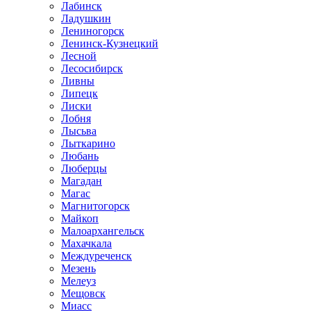
Лабинск
Ладушкин
Лениногорск
Ленинск-Кузнецкий
Лесной
Лесосибирск
Ливны
Липецк
Лиски
Лобня
Лысьва
Лыткарино
Любань
Люберцы
Магадан
Магас
Магнитогорск
Майкоп
Малоархангельск
Махачкала
Междуреченск
Мезень
Мелеуз
Мещовск
Миасс