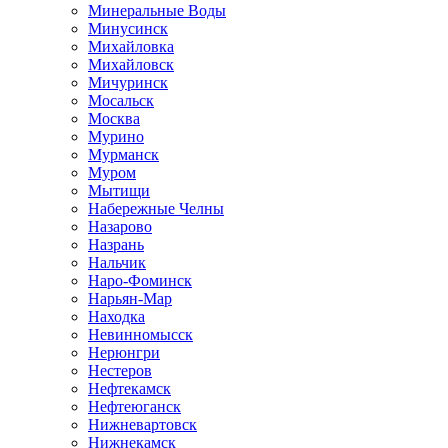
Минеральные Воды
Минусинск
Михайловка
Михайловск
Мичуринск
Мосальск
Москва
Мурино
Мурманск
Муром
Мытищи
Набережные Челны
Назарово
Назрань
Нальчик
Наро-Фоминск
Нарьян-Мар
Находка
Невинномысск
Нерюнгри
Нестеров
Нефтекамск
Нефтеюганск
Нижневартовск
Нижнекамск