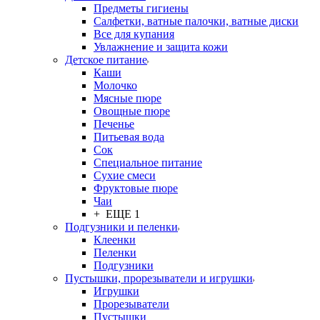
Предметы гигиены
Салфетки, ватные палочки, ватные диски
Все для купания
Увлажнение и защита кожи
Детское питание
Каши
Молочко
Мясные пюре
Овощные пюре
Печенье
Питьевая вода
Сок
Специальное питание
Сухие смеси
Фруктовые пюре
Чаи
+ ЕЩЕ 1
Подгузники и пеленки
Клеенки
Пеленки
Подгузники
Пустышки, прорезыватели и игрушки
Игрушки
Прорезыватели
Пустышки