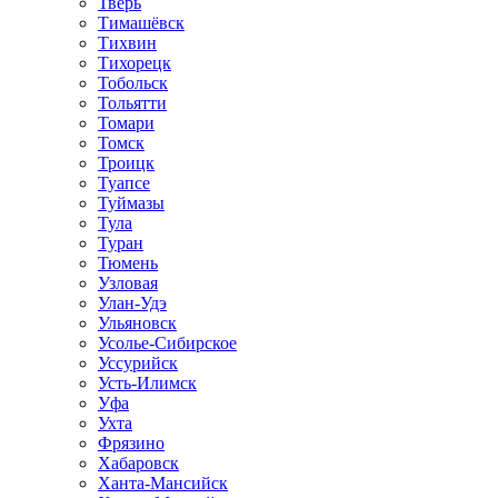
Тверь
Тимашёвск
Тихвин
Тихорецк
Тобольск
Тольятти
Томари
Томск
Троицк
Туапсе
Туймазы
Тула
Туран
Тюмень
Узловая
Улан-Удэ
Ульяновск
Усолье-Сибирское
Уссурийск
Усть-Илимск
Уфа
Ухта
Фрязино
Хабаровск
Ханта-Мансийск