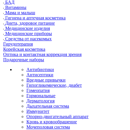
БАД
Витамины
Мама и малыш
Гигиена и аптечная косметика
Диета, здоровое питание
Медицинские изделия
Медицинские приборы
Средства от насекомых
Гирудотерапия
Корейская косметика
Оптика и контактная коррекция зрения
Подарочные наборы
Антибиотики
Антисептики
Вредные привычки
Гипогликемические, диабет
Гомеопатия
Гормональные
Дерматология
Дыхательная система
Иммунитет
Опорно-двигательный аппарат
Кровь и кровообращение
Мочеполовая система