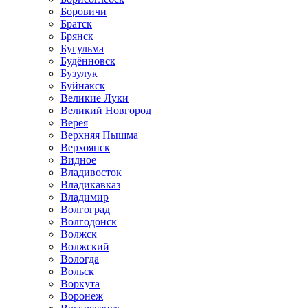
Боровичи
Братск
Брянск
Бугульма
Будённовск
Бузулук
Буйнакск
Великие Луки
Великий Новгород
Верея
Верхняя Пышма
Верхоянск
Видное
Владивосток
Владикавказ
Владимир
Волгоград
Волгодонск
Волжск
Волжский
Вологда
Вольск
Воркута
Воронеж