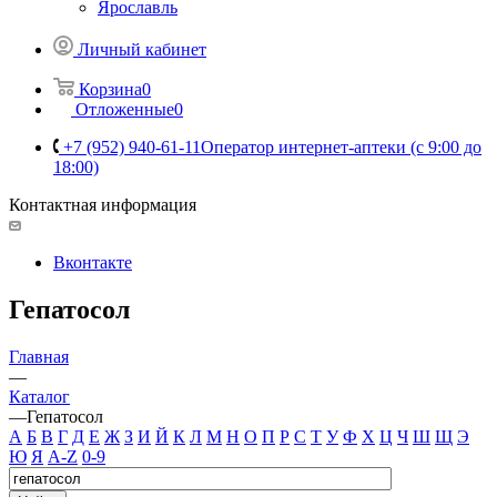
Ярославль
Личный кабинет
Корзина
0
Отложенные
0
+7 (952) 940-61-11
Оператор интернет-аптеки (с 9:00 до
18:00)
Контактная информация
Вконтакте
Гепатосол
Главная
—
Каталог
—
Гепатосол
А
Б
В
Г
Д
Е
Ж
З
И
Й
К
Л
М
Н
О
П
Р
С
Т
У
Ф
Х
Ц
Ч
Ш
Щ
Э
Ю
Я
A-Z
0-9