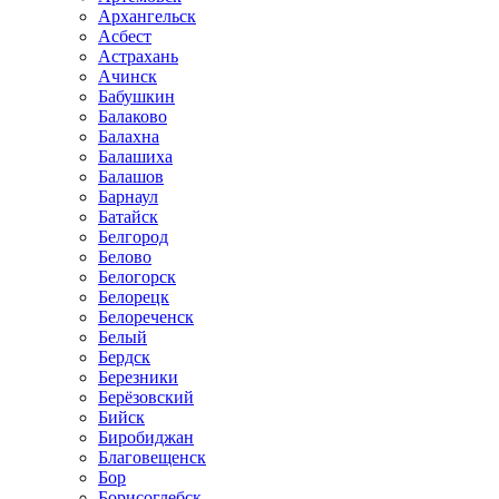
Архангельск
Асбест
Астрахань
Ачинск
Бабушкин
Балаково
Балахна
Балашиха
Балашов
Барнаул
Батайск
Белгород
Белово
Белогорск
Белорецк
Белореченск
Белый
Бердск
Березники
Берёзовский
Бийск
Биробиджан
Благовещенск
Бор
Борисоглебск