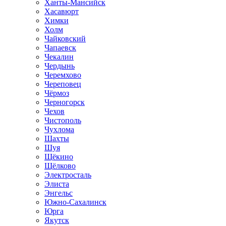
Ханты-Мансийск
Хасавюрт
Химки
Холм
Чайковский
Чапаевск
Чекалин
Чердынь
Черемхово
Череповец
Чёрмоз
Черногорск
Чехов
Чистополь
Чухлома
Шахты
Шуя
Щёкино
Щёлково
Электросталь
Элиста
Энгельс
Южно-Сахалинск
Юрга
Якутск