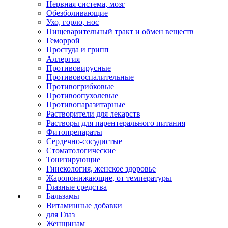
Нервная система, мозг
Обезболивающие
Ухо, горло, нос
Пищеварительный тракт и обмен веществ
Геморрой
Простуда и грипп
Аллергия
Противовирусные
Противовоспалительные
Противогрибковые
Противоопухолевые
Противопаразитарные
Растворители для лекарств
Растворы для парентерального питания
Фитопрепараты
Сердечно-сосудистые
Стоматологические
Тонизирующие
Гинекология, женское здоровье
Жаропонижающие, от температуры
Глазные средства
Бальзамы
Витаминные добавки
для Глаз
Женщинам