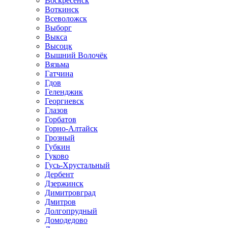
Воскресенск
Воткинск
Всеволожск
Выборг
Выкса
Высоцк
Вышний Волочёк
Вязьма
Гатчина
Гдов
Геленджик
Георгиевск
Глазов
Горбатов
Горно-Алтайск
Грозный
Губкин
Гуково
Гусь-Хрустальный
Дербент
Дзержинск
Димитровград
Дмитров
Долгопрудный
Домодедово