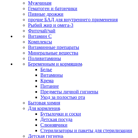
Мужчинам
Гематоген и батончики
Пивные дрожжи
прочие БАД для внутреннего применения
Рыбий жир и омега-3
Фиточай/чай
Витамин С
Комплексы
Витаминные препараты
Минеральные вещества
Поливитамины
Беременным и кормящим
Белье
Витамины
Крема
Питание
Предметы личной гигиены
Уход за полостью рта
Бытовая химия
Для кормления
Бутылочки и соски
Детская посуда
Слюнявчики
Стерилизаторы и пакеты для стерилизации
Детская гигиена