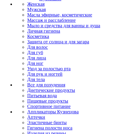
Женская
Мужская
Масла эфирные, косметические
Массаж и расслабление
Мыло и средства для ванны и душа
Личная гигиена
Косметика
Защита от солнца и для загара
Для волос
Для губ
Для лица
Для ног
Уход за полостью рта
Для рук и ногтей
Для тела
Все для похудения
Диетические продукты
Питьевая вода
Пищевые продукты
Спортивное питание
Аппликаторы Кузнецова
Аптечки
Эластичные бинты
Гигиена полости носа
Изделия из резины