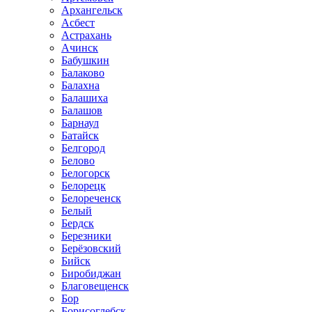
Архангельск
Асбест
Астрахань
Ачинск
Бабушкин
Балаково
Балахна
Балашиха
Балашов
Барнаул
Батайск
Белгород
Белово
Белогорск
Белорецк
Белореченск
Белый
Бердск
Березники
Берёзовский
Бийск
Биробиджан
Благовещенск
Бор
Борисоглебск