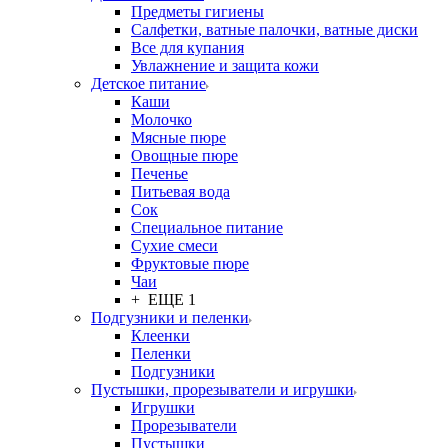
Предметы гигиены
Салфетки, ватные палочки, ватные диски
Все для купания
Увлажнение и защита кожи
Детское питание
Каши
Молочко
Мясные пюре
Овощные пюре
Печенье
Питьевая вода
Сок
Специальное питание
Сухие смеси
Фруктовые пюре
Чаи
+ ЕЩЕ 1
Подгузники и пеленки
Клеенки
Пеленки
Подгузники
Пустышки, прорезыватели и игрушки
Игрушки
Прорезыватели
Пустышки