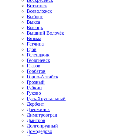
Воскресенск
Воткинск
Всеволожск
Выборг
Выкса
Высоцк
Вышний Волочёк
Вязьма
Гатчина
Гдов
Геленджик
Георгиевск
Глазов
Горбатов
Горно-Алтайск
Грозный
Губкин
Гуково
Гусь-Хрустальный
Дербент
Дзержинск
Димитровград
Дмитров
Долгопрудный
Домодедово