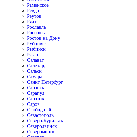
Раменское
Ревда
Реутов
Ржев
Рославль
Россошь
Ростов-на-Дону
Рубцовск
Рыбинск
Рязань
Салават
Салехард
Сальск
Самара
Санкт-Петербург
Саранск
Сарапул
Саратов
Саров
Свободный
Севастополь
Северо-Курильск
Северодвинск
Североморск