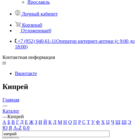
Ярославль
Личный кабинет
Корзина
0
Отложенные
0
+7 (952) 940-61-11
Оператор интернет-аптеки (с 9:00 до
18:00)
Контактная информация
Вконтакте
Кипрей
Главная
—
Каталог
—
Кипрей
А
Б
В
Г
Д
Е
Ж
З
И
Й
К
Л
М
Н
О
П
Р
С
Т
У
Ф
Х
Ц
Ч
Ш
Щ
Э
Ю
Я
A-Z
0-9