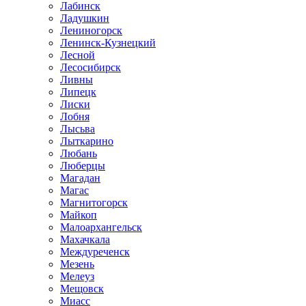
Лабинск
Ладушкин
Лениногорск
Ленинск-Кузнецкий
Лесной
Лесосибирск
Ливны
Липецк
Лиски
Лобня
Лысьва
Лыткарино
Любань
Люберцы
Магадан
Магас
Магнитогорск
Майкоп
Малоархангельск
Махачкала
Междуреченск
Мезень
Мелеуз
Мещовск
Миасс