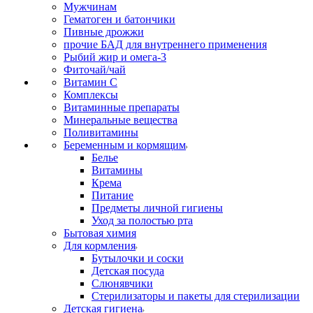
Мужчинам
Гематоген и батончики
Пивные дрожжи
прочие БАД для внутреннего применения
Рыбий жир и омега-3
Фиточай/чай
Витамин С
Комплексы
Витаминные препараты
Минеральные вещества
Поливитамины
Беременным и кормящим
Белье
Витамины
Крема
Питание
Предметы личной гигиены
Уход за полостью рта
Бытовая химия
Для кормления
Бутылочки и соски
Детская посуда
Слюнявчики
Стерилизаторы и пакеты для стерилизации
Детская гигиена