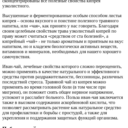
сконцентрированы все полезные свойства кипрея
узколистного.
Высушенные и ферментированные особым способом листья
кипрея – основа вкусного и поистине полезного травяного
напитка, или «чая», как принято у нас говорить. Благодаря
своим целебным свойствам трава узколистный кипрей по
праву может считаться «средством от ста болезней», а
кипрейный «чай» - не только ароматным и приятным на вкус
напитком, но и кладезем биологически активных веществ,
витаминов и минералов, необходимых для нашего хорошего
самочувствия.
Иван-чай, лечебные свойства которого сложно переоценить,
можно применять в качестве натурального и эффективного
средства против раздражительности, бессонницы, различных
последствий стресса. Травяной чай из кипрея можно
применять во время головной боли (в том числе при
мигрени), он поможет снять общее нервное напряжение,
успокоит и расслабит больного. Польза иван-чая заключается
также в высоком содержании аскорбиновой кислоты, что
позволяет рассматривать растение как натуральное средство
для профилактики и борьбы с простудой, а также для
укрепления и поддержания защитных функций организма.