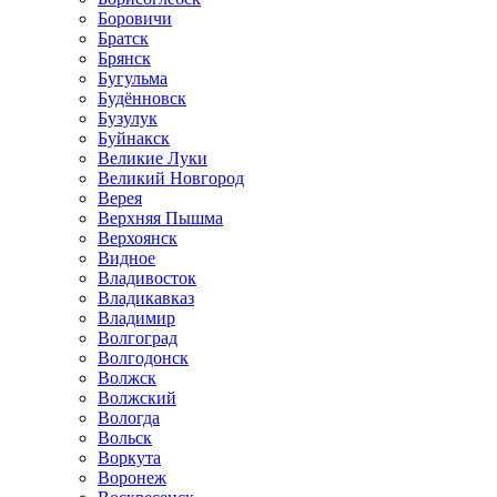
Боровичи
Братск
Брянск
Бугульма
Будённовск
Бузулук
Буйнакск
Великие Луки
Великий Новгород
Верея
Верхняя Пышма
Верхоянск
Видное
Владивосток
Владикавказ
Владимир
Волгоград
Волгодонск
Волжск
Волжский
Вологда
Вольск
Воркута
Воронеж