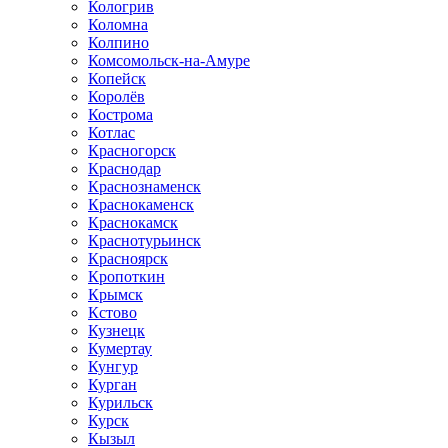
Кологрив
Коломна
Колпино
Комсомольск-на-Амуре
Копейск
Королёв
Кострома
Котлас
Красногорск
Краснодар
Краснознаменск
Краснокаменск
Краснокамск
Краснотурьинск
Красноярск
Кропоткин
Крымск
Кстово
Кузнецк
Кумертау
Кунгур
Курган
Курильск
Курск
Кызыл