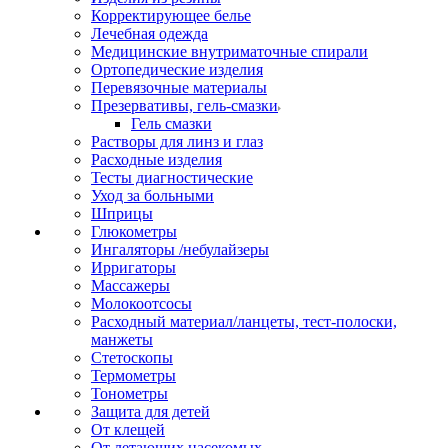
Корректирующее белье
Лечебная одежда
Медицинские внутриматочные спирали
Ортопедические изделия
Перевязочные материалы
Презервативы, гель-смазки
Гель смазки
Растворы для линз и глаз
Расходные изделия
Тесты диагностические
Уход за больными
Шприцы
Глюкометры
Ингаляторы /небулайзеры
Ирригаторы
Массажеры
Молокоотсосы
Расходный материал/ланцеты, тест-полоски,
манжеты
Стетоскопы
Термометры
Тонометры
Защита для детей
От клещей
От летающих насекомых