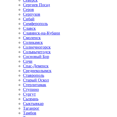
Северск
Сергиев Посад
Серов
Серпухов
Сибай
Симферополь
Славск
Славянск-на-Кубани
Смоленск
Соликамск
Солнечногорск
Сольвычегодск
Сосновый Бор
Сочи
Спас-Деменск
Среднеколымск
Ставрополь
Старый Оскол
Стерлитамак
Ступино
Сургут
Сызрань
Сыктывкар
Таганрог
Тамбов