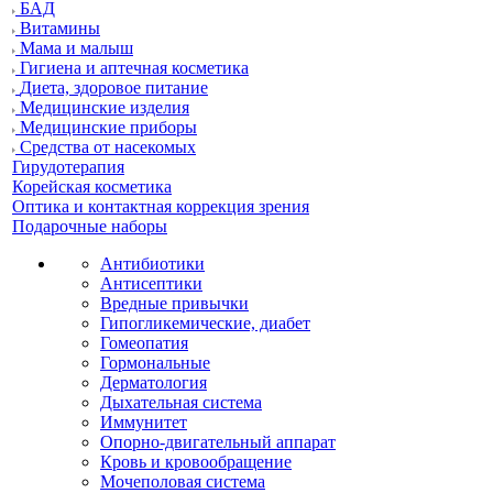
БАД
Витамины
Мама и малыш
Гигиена и аптечная косметика
Диета, здоровое питание
Медицинские изделия
Медицинские приборы
Средства от насекомых
Гирудотерапия
Корейская косметика
Оптика и контактная коррекция зрения
Подарочные наборы
Антибиотики
Антисептики
Вредные привычки
Гипогликемические, диабет
Гомеопатия
Гормональные
Дерматология
Дыхательная система
Иммунитет
Опорно-двигательный аппарат
Кровь и кровообращение
Мочеполовая система