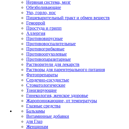
Нервная система, мозг
Обезболивающие
Ухо, горло, нос
Пищеварительный тракт и обмен веществ
Геморрой
Простуда и грипп
Аллергия
Противовирусные
Противовоспалительные
Противогрибковые
Противоопухолевые
Противопаразитарные
Растворители для лекарств
Растворы для парентерального питания
Фитопрепараты
Сердечно-сосудистые
Стоматологические
Тонизирующие
Гинекология, женское здоровье
Жаропонижающие, от температуры
Глазные средства
Бальзамы
Витаминные добавки
для Глаз
Женщинам