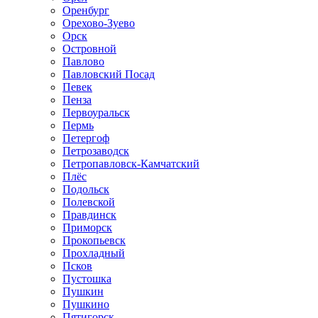
Оренбург
Орехово-Зуево
Орск
Островной
Павлово
Павловский Посад
Певек
Пенза
Первоуральск
Пермь
Петергоф
Петрозаводск
Петропавловск-Камчатский
Плёс
Подольск
Полевской
Правдинск
Приморск
Прокопьевск
Прохладный
Псков
Пустошка
Пушкин
Пушкино
Пятигорск