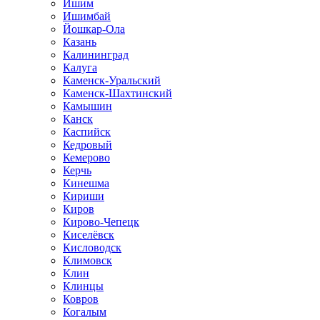
Ишим
Ишимбай
Йошкар-Ола
Казань
Калининград
Калуга
Каменск-Уральский
Каменск-Шахтинский
Камышин
Канск
Каспийск
Кедровый
Кемерово
Керчь
Кинешма
Кириши
Киров
Кирово-Чепецк
Киселёвск
Кисловодск
Климовск
Клин
Клинцы
Ковров
Когалым