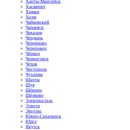
Ханты-Мансийск
Хасавюрт
Химки
Холм
Чайковский
Чапаевск
Чекалин
Чердынь
Черемхово
Череповец
Чёрмоз
Черногорск
Чехов
Чистополь
Чухлома
Шахты
Шуя
Щёкино
Щёлково
Электросталь
Элиста
Энгельс
Южно-Сахалинск
Юрга
Якутск