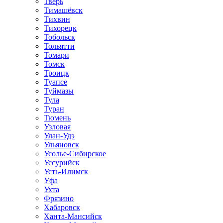
Тверь
Тимашёвск
Тихвин
Тихорецк
Тобольск
Тольятти
Томари
Томск
Троицк
Туапсе
Туймазы
Тула
Туран
Тюмень
Узловая
Улан-Удэ
Ульяновск
Усолье-Сибирское
Уссурийск
Усть-Илимск
Уфа
Ухта
Фрязино
Хабаровск
Ханта-Мансийск