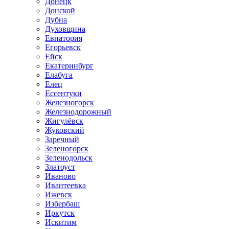
Донецк
Донской
Дубна
Духовщина
Евпатория
Егорьевск
Ейск
Екатеринбург
Елабуга
Елец
Ессентуки
Железногорск
Железнодорожный
Жигулёвск
Жуковский
Заречный
Зеленогорск
Зеленодольск
Златоуст
Иваново
Ивантеевка
Ижевск
Избербаш
Иркутск
Искитим