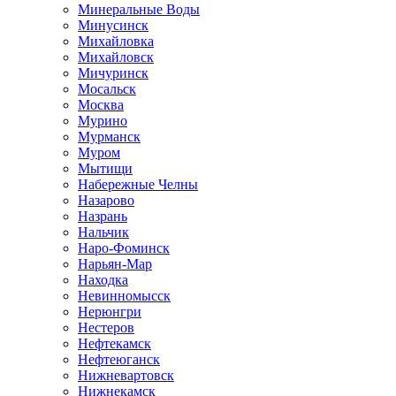
Минеральные Воды
Минусинск
Михайловка
Михайловск
Мичуринск
Мосальск
Москва
Мурино
Мурманск
Муром
Мытищи
Набережные Челны
Назарово
Назрань
Нальчик
Наро-Фоминск
Нарьян-Мар
Находка
Невинномысск
Нерюнгри
Нестеров
Нефтекамск
Нефтеюганск
Нижневартовск
Нижнекамск