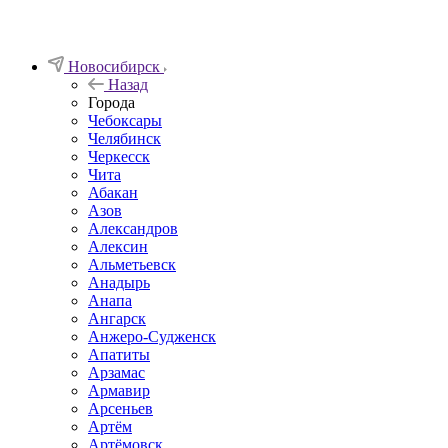
Новосибирск
Назад
Города
Чебоксары
Челябинск
Черкесск
Чита
Абакан
Азов
Александров
Алексин
Альметьевск
Анадырь
Анапа
Ангарск
Анжеро-Судженск
Апатиты
Арзамас
Армавир
Арсеньев
Артём
Артёмовск