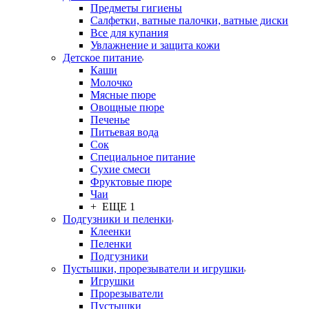
Предметы гигиены
Салфетки, ватные палочки, ватные диски
Все для купания
Увлажнение и защита кожи
Детское питание
Каши
Молочко
Мясные пюре
Овощные пюре
Печенье
Питьевая вода
Сок
Специальное питание
Сухие смеси
Фруктовые пюре
Чаи
+ ЕЩЕ 1
Подгузники и пеленки
Клеенки
Пеленки
Подгузники
Пустышки, прорезыватели и игрушки
Игрушки
Прорезыватели
Пустышки