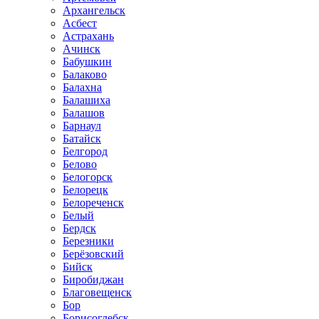
Архангельск
Асбест
Астрахань
Ачинск
Бабушкин
Балаково
Балахна
Балашиха
Балашов
Барнаул
Батайск
Белгород
Белово
Белогорск
Белорецк
Белореченск
Белый
Бердск
Березники
Берёзовский
Бийск
Биробиджан
Благовещенск
Бор
Борисоглебск