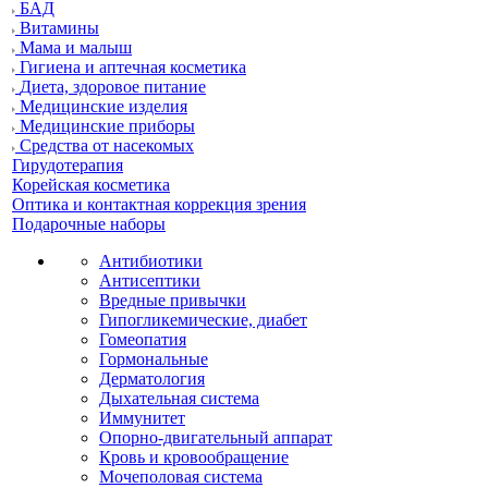
БАД
Витамины
Мама и малыш
Гигиена и аптечная косметика
Диета, здоровое питание
Медицинские изделия
Медицинские приборы
Средства от насекомых
Гирудотерапия
Корейская косметика
Оптика и контактная коррекция зрения
Подарочные наборы
Антибиотики
Антисептики
Вредные привычки
Гипогликемические, диабет
Гомеопатия
Гормональные
Дерматология
Дыхательная система
Иммунитет
Опорно-двигательный аппарат
Кровь и кровообращение
Мочеполовая система