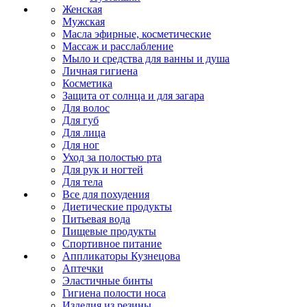
Женская
Мужская
Масла эфирные, косметические
Массаж и расслабление
Мыло и средства для ванны и душа
Личная гигиена
Косметика
Защита от солнца и для загара
Для волос
Для губ
Для лица
Для ног
Уход за полостью рта
Для рук и ногтей
Для тела
Все для похудения
Диетические продукты
Питьевая вода
Пищевые продукты
Спортивное питание
Аппликаторы Кузнецова
Аптечки
Эластичные бинты
Гигиена полости носа
Изделия из резины