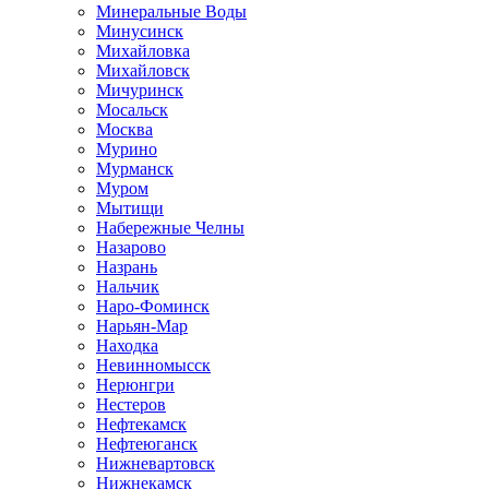
Минеральные Воды
Минусинск
Михайловка
Михайловск
Мичуринск
Мосальск
Москва
Мурино
Мурманск
Муром
Мытищи
Набережные Челны
Назарово
Назрань
Нальчик
Наро-Фоминск
Нарьян-Мар
Находка
Невинномысск
Нерюнгри
Нестеров
Нефтекамск
Нефтеюганск
Нижневартовск
Нижнекамск