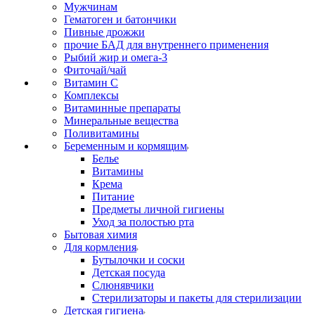
Мужчинам
Гематоген и батончики
Пивные дрожжи
прочие БАД для внутреннего применения
Рыбий жир и омега-3
Фиточай/чай
Витамин С
Комплексы
Витаминные препараты
Минеральные вещества
Поливитамины
Беременным и кормящим
Белье
Витамины
Крема
Питание
Предметы личной гигиены
Уход за полостью рта
Бытовая химия
Для кормления
Бутылочки и соски
Детская посуда
Слюнявчики
Стерилизаторы и пакеты для стерилизации
Детская гигиена