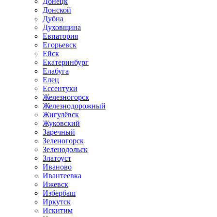
Донецк
Донской
Дубна
Духовщина
Евпатория
Егорьевск
Ейск
Екатеринбург
Елабуга
Елец
Ессентуки
Железногорск
Железнодорожный
Жигулёвск
Жуковский
Заречный
Зеленогорск
Зеленодольск
Златоуст
Иваново
Ивантеевка
Ижевск
Избербаш
Иркутск
Искитим