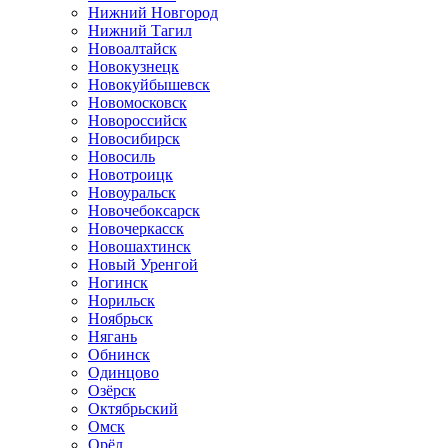
Нижний Новгород
Нижний Тагил
Новоалтайск
Новокузнецк
Новокуйбышевск
Новомосковск
Новороссийск
Новосибирск
Новосиль
Новотроицк
Новоуральск
Новочебоксарск
Новочеркасск
Новошахтинск
Новый Уренгой
Ногинск
Норильск
Ноябрьск
Нягань
Обнинск
Одинцово
Озёрск
Октябрьский
Омск
Орёл