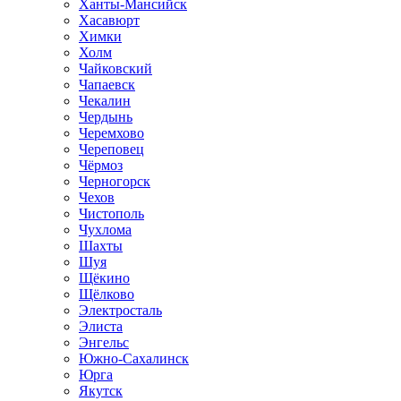
Ханты-Мансийск
Хасавюрт
Химки
Холм
Чайковский
Чапаевск
Чекалин
Чердынь
Черемхово
Череповец
Чёрмоз
Черногорск
Чехов
Чистополь
Чухлома
Шахты
Шуя
Щёкино
Щёлково
Электросталь
Элиста
Энгельс
Южно-Сахалинск
Юрга
Якутск