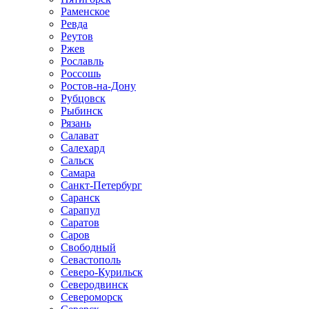
Раменское
Ревда
Реутов
Ржев
Рославль
Россошь
Ростов-на-Дону
Рубцовск
Рыбинск
Рязань
Салават
Салехард
Сальск
Самара
Санкт-Петербург
Саранск
Сарапул
Саратов
Саров
Свободный
Севастополь
Северо-Курильск
Северодвинск
Североморск