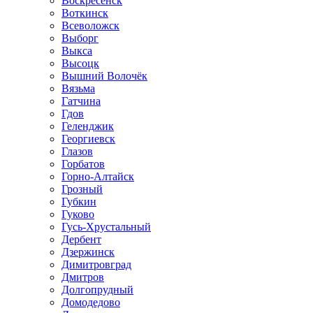
Воскресенск
Воткинск
Всеволожск
Выборг
Выкса
Высоцк
Вышний Волочёк
Вязьма
Гатчина
Гдов
Геленджик
Георгиевск
Глазов
Горбатов
Горно-Алтайск
Грозный
Губкин
Гуково
Гусь-Хрустальный
Дербент
Дзержинск
Димитровград
Дмитров
Долгопрудный
Домодедово