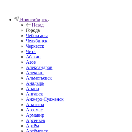
Новосибирск
Назад
Города
Чебоксары
Челябинск
Черкесск
Чита
Абакан
Азов
Александров
Алексин
Альметьевск
Анадырь
Анапа
Ангарск
Анжеро-Судженск
Апатиты
Арзамас
Армавир
Арсеньев
Артём
Артёмовск