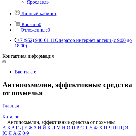
Ярославль
Личный кабинет
Корзина
0
Отложенные
0
+7 (952) 940-61-11
Оператор интернет-аптеки (с 9:00 до
18:00)
Контактная информация
Вконтакте
Антипохмелин, эффективные средства
от похмелья
Главная
—
Каталог
—
Антипохмелин, эффективные средства от похмелья
А
Б
В
Г
Д
Е
Ж
З
И
Й
К
Л
М
Н
О
П
Р
С
Т
У
Ф
Х
Ц
Ч
Ш
Щ
Э
Ю
Я
A-Z
0-9