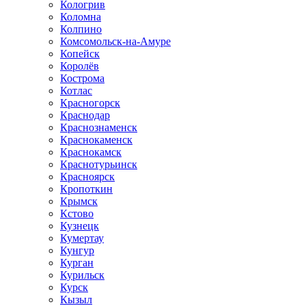
Кологрив
Коломна
Колпино
Комсомольск-на-Амуре
Копейск
Королёв
Кострома
Котлас
Красногорск
Краснодар
Краснознаменск
Краснокаменск
Краснокамск
Краснотурьинск
Красноярск
Кропоткин
Крымск
Кстово
Кузнецк
Кумертау
Кунгур
Курган
Курильск
Курск
Кызыл