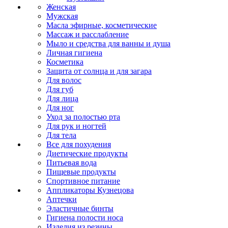
Женская
Мужская
Масла эфирные, косметические
Массаж и расслабление
Мыло и средства для ванны и душа
Личная гигиена
Косметика
Защита от солнца и для загара
Для волос
Для губ
Для лица
Для ног
Уход за полостью рта
Для рук и ногтей
Для тела
Все для похудения
Диетические продукты
Питьевая вода
Пищевые продукты
Спортивное питание
Аппликаторы Кузнецова
Аптечки
Эластичные бинты
Гигиена полости носа
Изделия из резины