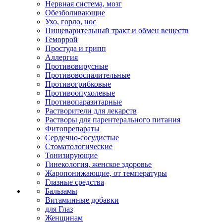
Нервная система, мозг
Обезболивающие
Ухо, горло, нос
Пищеварительный тракт и обмен веществ
Геморрой
Простуда и грипп
Аллергия
Противовирусные
Противовоспалительные
Противогрибковые
Противоопухолевые
Противопаразитарные
Растворители для лекарств
Растворы для парентерального питания
Фитопрепараты
Сердечно-сосудистые
Стоматологические
Тонизирующие
Гинекология, женское здоровье
Жаропонижающие, от температуры
Глазные средства
Бальзамы
Витаминные добавки
для Глаз
Женщинам