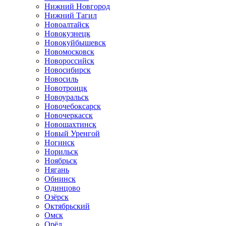
Нижний Новгород
Нижний Тагил
Новоалтайск
Новокузнецк
Новокуйбышевск
Новомосковск
Новороссийск
Новосибирск
Новосиль
Новотроицк
Новоуральск
Новочебоксарск
Новочеркасск
Новошахтинск
Новый Уренгой
Ногинск
Норильск
Ноябрьск
Нягань
Обнинск
Одинцово
Озёрск
Октябрьский
Омск
Орёл