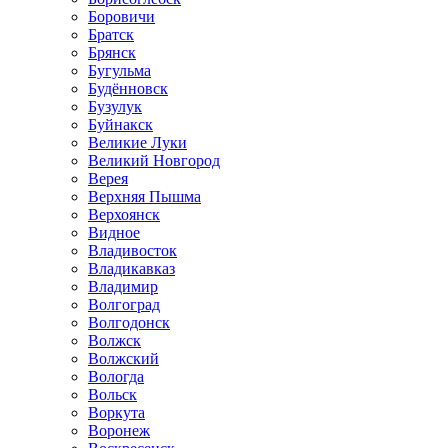
Боровичи
Братск
Брянск
Бугульма
Будённовск
Бузулук
Буйнакск
Великие Луки
Великий Новгород
Верея
Верхняя Пышма
Верхоянск
Видное
Владивосток
Владикавказ
Владимир
Волгоград
Волгодонск
Волжск
Волжский
Вологда
Вольск
Воркута
Воронеж