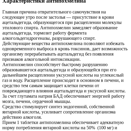
Характеристики антипохмелина
Главная причина отвратительного самочувствия на
следующее утро после застолья — присутствие в крови
ацетальдегида, образующегося при расщеплении молекулы
этилового спирта. Антипохмелин замедляет образование
ацетальдегида, тормозит работу фермента
алкогольдегидрогеназы, разрушающего спирт.
Действующие вещества антипохмелина позволяют избежать
одновременного выброса в кровь токсинов, дает возможность
организму перерабатывать ацетальдегид без появления
признаков алкогольной интоксикации.
Антипохмелин способствует быстрому разрушению
образовавшегося ацетальдегида и образующейся при его
дальнейшем расщеплении уксусной кислоты на углекислый
газ и воду. Расщепление происходит в основном в печени, и
средство тем самым защищает клетки печени от
повреждающего влияния ацетальдегида и уксусной кислоты.
За счет глутамата натрия БАД обеспечивает энергией работу
мозга, печени, сердечной мышцы.
Средство стимулирует синтез эндогенной, собственной
янтарной кислоты, усиливает сопротивление организма
действию алкоголя.
Прием 1 таблетки антипохмелина обеспечивает адекватную
норму потребления янтарной кислоты на 50% (100 мг) и