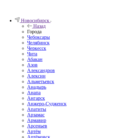
Новосибирск
Назад
Города
Чебоксары
Челябинск
Черкесск
Чита
Абакан
Азов
Александров
Алексин
Альметьевск
Анадырь
Анапа
Ангарск
Анжеро-Судженск
Апатиты
Арзамас
Армавир
Арсеньев
Артём
Артёмовск