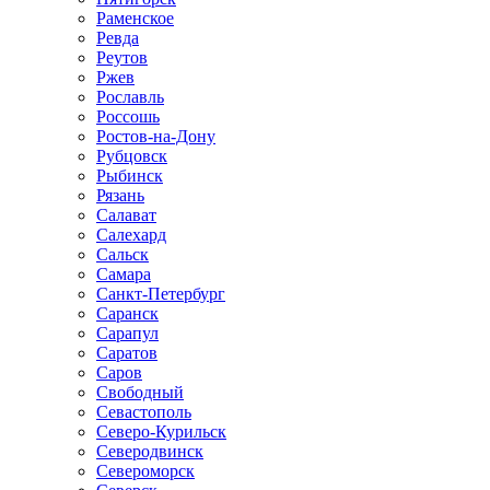
Раменское
Ревда
Реутов
Ржев
Рославль
Россошь
Ростов-на-Дону
Рубцовск
Рыбинск
Рязань
Салават
Салехард
Сальск
Самара
Санкт-Петербург
Саранск
Сарапул
Саратов
Саров
Свободный
Севастополь
Северо-Курильск
Северодвинск
Североморск