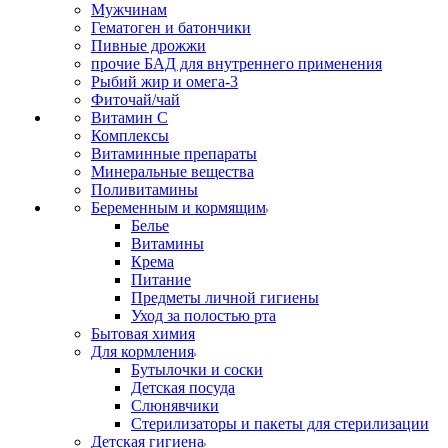
Мужчинам
Гематоген и батончики
Пивные дрожжи
прочие БАД для внутреннего применения
Рыбий жир и омега-3
Фиточай/чай
Витамин С
Комплексы
Витаминные препараты
Минеральные вещества
Поливитамины
Беременным и кормящим
Белье
Витамины
Крема
Питание
Предметы личной гигиены
Уход за полостью рта
Бытовая химия
Для кормления
Бутылочки и соски
Детская посуда
Слюнявчики
Стерилизаторы и пакеты для стерилизации
Детская гигиена