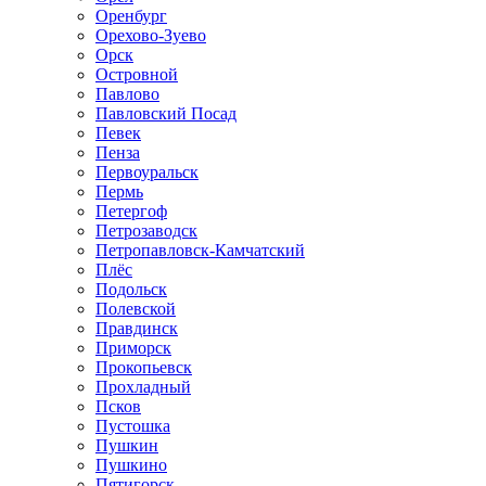
Оренбург
Орехово-Зуево
Орск
Островной
Павлово
Павловский Посад
Певек
Пенза
Первоуральск
Пермь
Петергоф
Петрозаводск
Петропавловск-Камчатский
Плёс
Подольск
Полевской
Правдинск
Приморск
Прокопьевск
Прохладный
Псков
Пустошка
Пушкин
Пушкино
Пятигорск