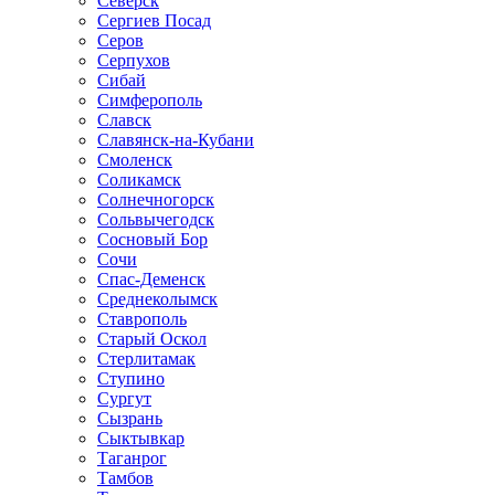
Северск
Сергиев Посад
Серов
Серпухов
Сибай
Симферополь
Славск
Славянск-на-Кубани
Смоленск
Соликамск
Солнечногорск
Сольвычегодск
Сосновый Бор
Сочи
Спас-Деменск
Среднеколымск
Ставрополь
Старый Оскол
Стерлитамак
Ступино
Сургут
Сызрань
Сыктывкар
Таганрог
Тамбов