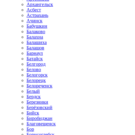
Архангельск
Асбест
Астрахань
Ачинск
Бабушкин
Балаково
Балахна
Балашиха
Балашов
Барнаул
Батайск
Белгород
Белово
Белогорск
Белорецк
Белореченск
Белый
Бердск
Березники
Берёзовский
Бийск
Биробиджан
Благовещенск
Бор
Борисоглебск