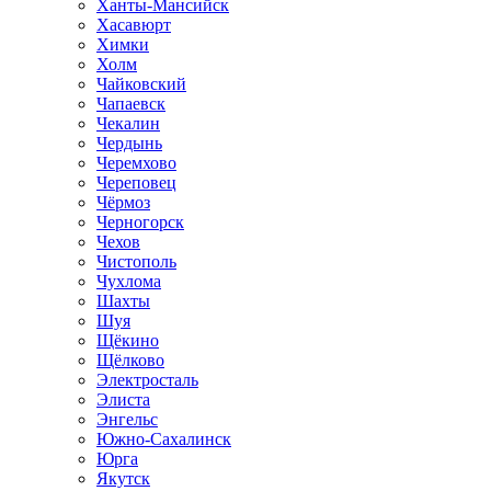
Ханты-Мансийск
Хасавюрт
Химки
Холм
Чайковский
Чапаевск
Чекалин
Чердынь
Черемхово
Череповец
Чёрмоз
Черногорск
Чехов
Чистополь
Чухлома
Шахты
Шуя
Щёкино
Щёлково
Электросталь
Элиста
Энгельс
Южно-Сахалинск
Юрга
Якутск