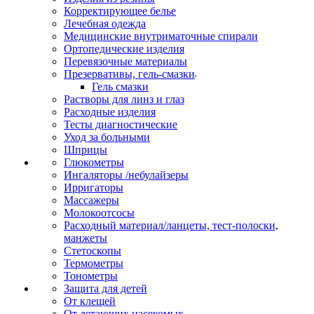
Корректирующее белье
Лечебная одежда
Медицинские внутриматочные спирали
Ортопедические изделия
Перевязочные материалы
Презервативы, гель-смазки
Гель смазки
Растворы для линз и глаз
Расходные изделия
Тесты диагностические
Уход за больными
Шприцы
Глюкометры
Ингаляторы /небулайзеры
Ирригаторы
Массажеры
Молокоотсосы
Расходный материал/ланцеты, тест-полоски,
манжеты
Стетоскопы
Термометры
Тонометры
Защита для детей
От клещей
От летающих насекомых