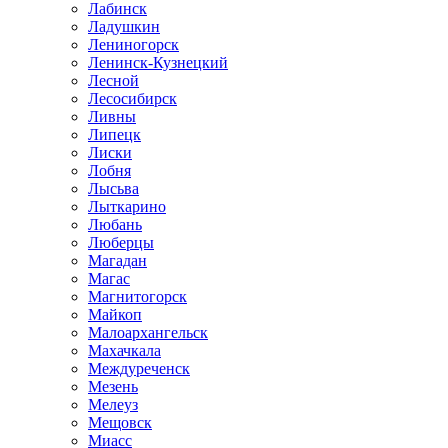
Лабинск
Ладушкин
Лениногорск
Ленинск-Кузнецкий
Лесной
Лесосибирск
Ливны
Липецк
Лиски
Лобня
Лысьва
Лыткарино
Любань
Люберцы
Магадан
Магас
Магнитогорск
Майкоп
Малоархангельск
Махачкала
Междуреченск
Мезень
Мелеуз
Мещовск
Миасс