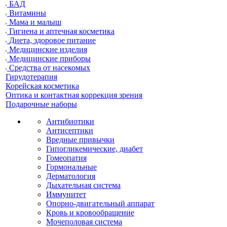
БАД
Витамины
Мама и малыш
Гигиена и аптечная косметика
Диета, здоровое питание
Медицинские изделия
Медицинские приборы
Средства от насекомых
Гирудотерапия
Корейская косметика
Оптика и контактная коррекция зрения
Подарочные наборы
Антибиотики
Антисептики
Вредные привычки
Гипогликемические, диабет
Гомеопатия
Гормональные
Дерматология
Дыхательная система
Иммунитет
Опорно-двигательный аппарат
Кровь и кровообращение
Мочеполовая система