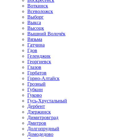
Воскресенск
Воткинск
Всеволожск
Выборг
Выкса
Высоцк
Вышний Волочёк
Вязьма
Гатчина
Гдов
Геленджик
Георгиевск
Глазов
Горбатов
Горно-Алтайск
Грозный
Губкин
Гуково
Гусь-Хрустальный
Дербент
Дзержинск
Димитровград
Дмитров
Долгопрудный
Домодедово