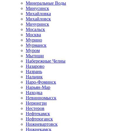
Минеральные Воды
Минусинск
Михайловка
Михайловск
Мичуринск
Мосальск
Москва
Мурино
Мурманск
Муром
Мытищи
Набережные Челны
Назарово
Назрань
Нальчик
Наро-Фоминск
Нарьян-Мар
Находка
Невинномысск
Нерюнгри
Нестеров
Нефтекамск
Нефтеюганск
Нижневартовск
Нижнекамск