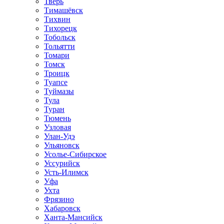
Тверь
Тимашёвск
Тихвин
Тихорецк
Тобольск
Тольятти
Томари
Томск
Троицк
Туапсе
Туймазы
Тула
Туран
Тюмень
Узловая
Улан-Удэ
Ульяновск
Усолье-Сибирское
Уссурийск
Усть-Илимск
Уфа
Ухта
Фрязино
Хабаровск
Ханта-Мансийск