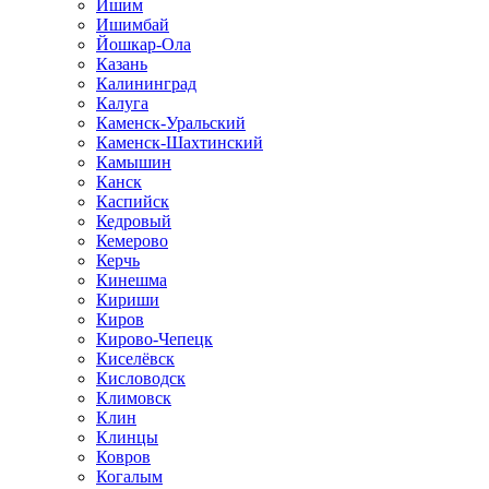
Ишим
Ишимбай
Йошкар-Ола
Казань
Калининград
Калуга
Каменск-Уральский
Каменск-Шахтинский
Камышин
Канск
Каспийск
Кедровый
Кемерово
Керчь
Кинешма
Кириши
Киров
Кирово-Чепецк
Киселёвск
Кисловодск
Климовск
Клин
Клинцы
Ковров
Когалым