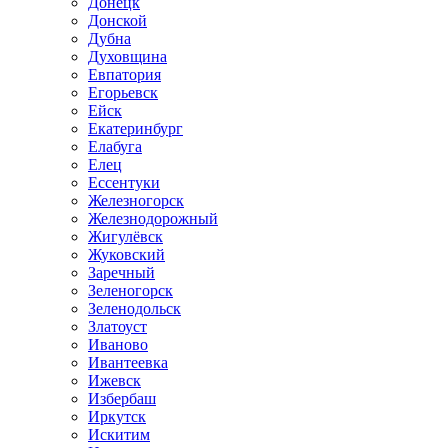
Донецк
Донской
Дубна
Духовщина
Евпатория
Егорьевск
Ейск
Екатеринбург
Елабуга
Елец
Ессентуки
Железногорск
Железнодорожный
Жигулёвск
Жуковский
Заречный
Зеленогорск
Зеленодольск
Златоуст
Иваново
Ивантеевка
Ижевск
Избербаш
Иркутск
Искитим