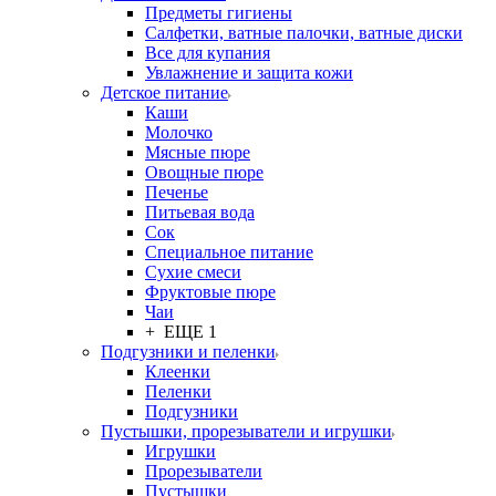
Предметы гигиены
Салфетки, ватные палочки, ватные диски
Все для купания
Увлажнение и защита кожи
Детское питание
Каши
Молочко
Мясные пюре
Овощные пюре
Печенье
Питьевая вода
Сок
Специальное питание
Сухие смеси
Фруктовые пюре
Чаи
+ ЕЩЕ 1
Подгузники и пеленки
Клеенки
Пеленки
Подгузники
Пустышки, прорезыватели и игрушки
Игрушки
Прорезыватели
Пустышки